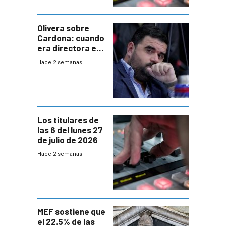
Olivera sobre
Cardona: cuando
era directora en
UTE “no era muy
Hace 2 semanas
afín” a HIF Global
Los titulares de
las 6 del lunes 27
de julio de 2026
Hace 2 semanas
MEF sostiene que
el 22.5% de las