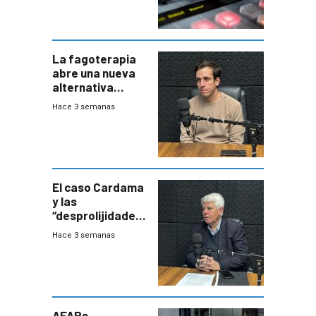
La fagoterapia
abre una nueva
alternativa
contra bacterias
Hace 3 semanas
resistentes:
Uruguay
exportará a Chile
terapia
innovadora
El caso Cardama
y las
“desprolijidades”
que la
Hace 3 semanas
investigadora ha
encontrado
AFAPs