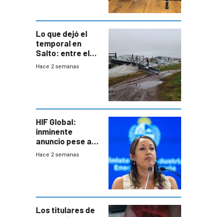
metropolitana
Lo que dejó el
temporal en
Salto: entre el
impacto
Hace 2 semanas
emocional y las
pérdidas sin
seguro
HIF Global:
inminente
anuncio pese a
declaración de
Hace 2 semanas
Cardona y
“demoras” en
acuerdo entre
empresa y
gobierno
Los titulares de