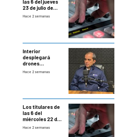
las 6 del jueves
23 de julio de
2026
Hace 2 semanas
Interior
desplegará
drones
autónomos para
Hace 2 semanas
responder a
emergencias
desde agosto
Los titulares de
las 6 del
miércoles 22 de
julio de 2026
Hace 2 semanas