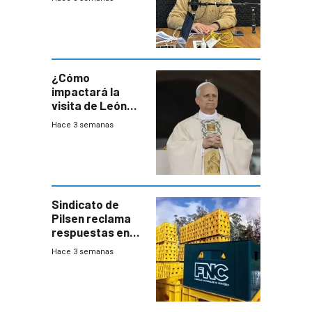
este año, pero
advierte una
desaceleración
del consumo
¿Cómo
impactará la
visita de León
XIV a Uruguay?
Hace 3 semanas
Sindicato de
Pilsen reclama
respuestas en
medio de
Hace 3 semanas
conversaciones
entre el gobierno
y FNC