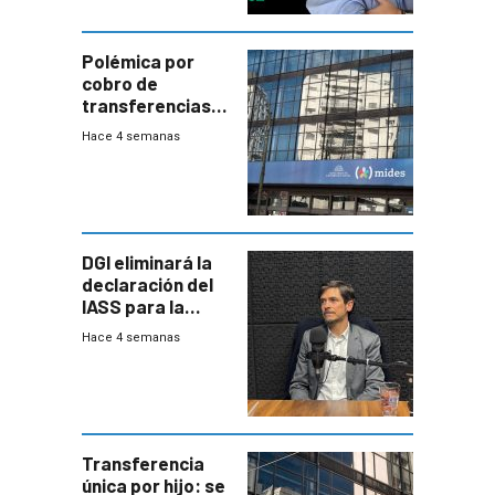
Polémica por
cobro de
transferencias
del Mides en
Hace 4 semanas
efectivo
DGI eliminará la
declaración del
IASS para la
mayoría de los
Hace 4 semanas
jubilados
Transferencia
única por hijo: se