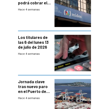
podrá cobrar el
100% en efectivo
Hace 4 semanas
y no habrá
trazabilidad del
Mides
Los titulares de
las 6 del lunes 13
de julio de 2026
Hace 4 semanas
Jornada clave
tras nuevo paro
en el Puerto de
Montevideo
Hace 4 semanas