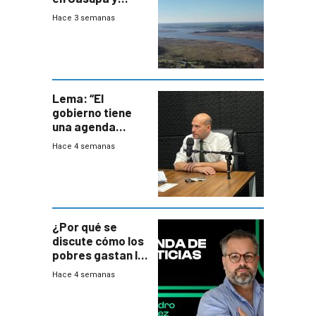
firma demanda
Hace 3 semanas
del PN
Lema: “El
gobierno tiene
una agenda
destructiva”
Hace 4 semanas
¿Por qué se
discute cómo los
pobres gastan la
plata?
Hace 4 semanas