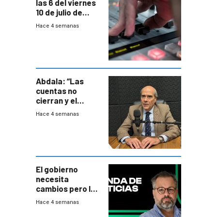
las 6 del viernes
10 de julio de
2026
Hace 4 semanas
Abdala: “Las
cuentas no
cierran y el
balance del
Hace 4 semanas
gobierno es
insatisfactorio”
El gobierno
necesita
cambios pero los
ministros tienen
Hace 4 semanas
mejor imagen