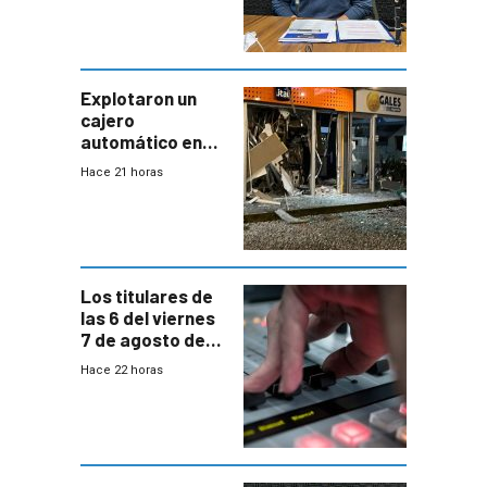
“Quizás no sea
Antel la que
tenga que estar
con mayor
miedo”
Explotaron un
cajero
automático en
Parque Miramar;
Hace 21 horas
hay 3 detenidos
Los titulares de
las 6 del viernes
7 de agosto de
2026
Hace 22 horas