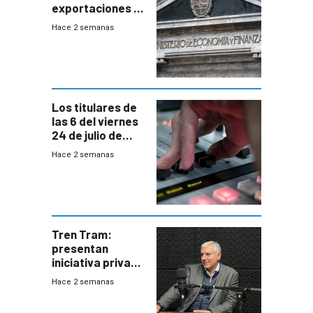
exportaciones a
EE.UU se verán
Hace 2 semanas
afectadas por la
suba arancelaria
de Trump
Los titulares de
las 6 del viernes
24 de julio de
2026
Hace 2 semanas
Tren Tram:
presentan
iniciativa privada
para una red de
Hace 2 semanas
cinco líneas en el
área