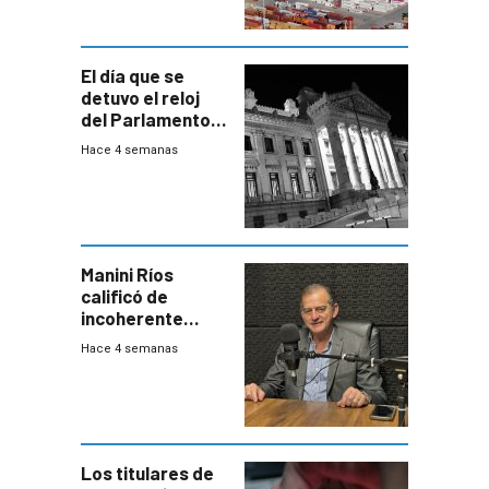
El día que se
detuvo el reloj
del Parlamento
para negociar
Hace 4 semanas
una Rendición de
Cuentas
Manini Ríos
calificó de
incoherente
decisión de
Hace 4 semanas
Coalición de no
votar Rendición
en general
Los titulares de