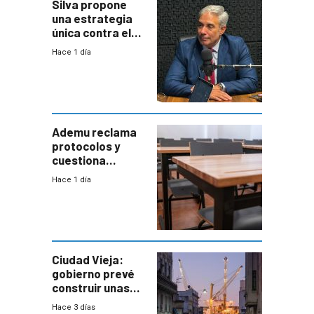
Silva propone
una estrategia
única contra el
narcotráfico y
Hace 1 día
mayor
coordinación
entre Interior y
Defensa
Ademu reclama
protocolos y
cuestiona
demora de
Hace 1 día
Primaria ante
docente con
antecedentes de
violencia
Ciudad Vieja:
gobierno prevé
construir unas
mil viviendas en
Hace 3 días