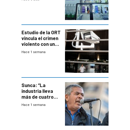
adolescentes
con cáncer
Estudio de la ORT
vincula el crimen
violento con una
menor creación
Hace 1 semana
de empresas
formales en el
área
metropolitana
Sunca: “La
industria lleva
más de cuatro
meses sin
Hace 1 semana
convenio
colectivo”