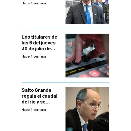
del país, según
Hace 1 semana
encuesta de
Equipos
Consultores
Los titulares de
las 6 del jueves
30 de julio de
2026
Hace 1 semana
Salto Grande
regula el caudal
del río y se
prepara para un
Hace 1 semana
escenario de
fuertes crecidas