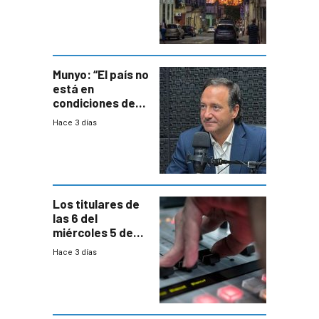
un plan de
repoblamiento,
entre siete y
ocho años
Munyo: “El país no
está en
condiciones de
enfrentar una
Hace 3 días
reducción de la
semana laboral”
Los titulares de
las 6 del
miércoles 5 de
agosto de 2026
Hace 3 días