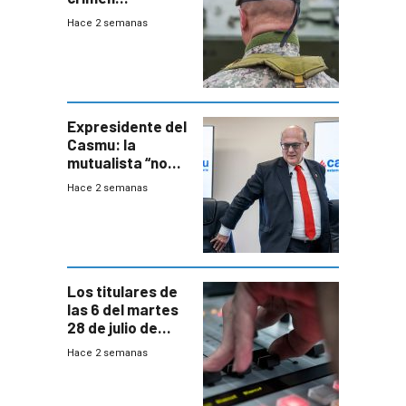
organizado con
Hace 2 semanas
capacidades “de
otra época”,
aseguró
especialista en
seguridad
Expresidente del
Casmu: la
mutualista “no
está para pagar”
Hace 2 semanas
a interventores
“amigos del
gobierno”
Los titulares de
las 6 del martes
28 de julio de
2026
Hace 2 semanas