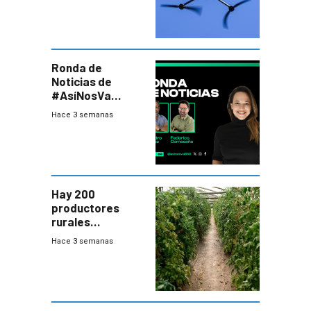
seguridad
Ronda de
Noticias de
#AsíNosVa
(20/7/26)
Hace 3 semanas
Hay 200
productores
rurales
afectados tras
Hace 3 semanas
temporal en zona
de Salto