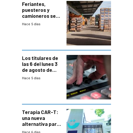
Feriantes,
puesteros y
camioneros se
movilizaron en
Hace 5 días
rechazo a
cambios de
horario en UAM
Los titulares de
las 6 del lunes 3
de agosto de
2026
Hace 5 días
Terapia CAR-T:
una nueva
alternativa para
niños y
Hace 6 días