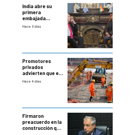
India abre su
primera
embajada
residente en
Hace 3 días
Uruguay y crecen
las expectativas
por un vínculo
comercial con
enorme
potencial
Promotores
privados
advierten que el
nuevo convenio
Hace 4 días
de la
construcción
aumentará
costos y obligará
a revisar
proyectos
Firmaron
preacuerdo en la
construcción que
comprende