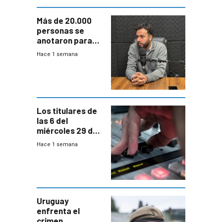
Más de 20.000
personas se
anotaron para
las pruebas
Hace 1 semana
Acredita que la
ANEP impulsa
para terminar
Bachillerato
Los titulares de
las 6 del
miércoles 29 de
julio de 2026
Hace 1 semana
Uruguay
enfrenta el
crimen