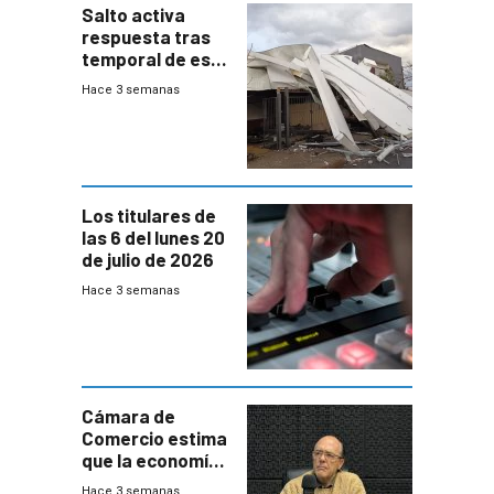
Salto activa
respuesta tras
temporal de este
sábado con
Hace 3 semanas
destrozos e
impacto a la
granja
Los titulares de
las 6 del lunes 20
de julio de 2026
Hace 3 semanas
Cámara de
Comercio estima
que la economía
crecerá 1,6%
Hace 3 semanas