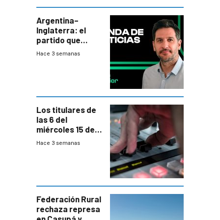
departamental
Argentina–
Inglaterra: el
partido que
nunca termina
Hace 3 semanas
Los titulares de
las 6 del
miércoles 15 de
julio de 2026
Hace 3 semanas
Federación Rural
rechaza represa
en Casupá y