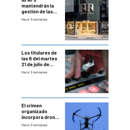
mantendrán la
gestión de las
cuentas
Hace 3 semanas
individuales
Los titulares de
las 6 del martes
21 de julio de
2026
Hace 3 semanas
El crimen
organizado
incorpora drones
y abre un nuevo
Hace 3 semanas
desafío para la