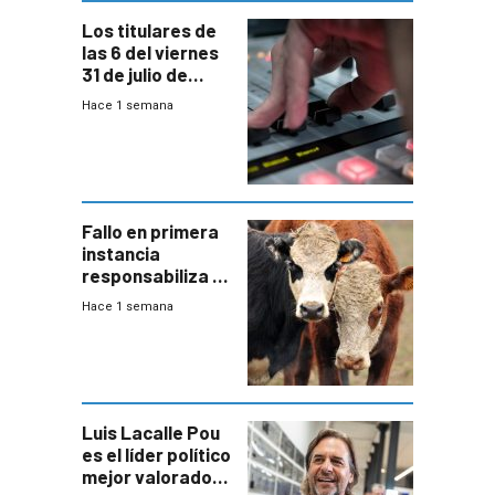
Los titulares de
las 6 del viernes
31 de julio de
2026
Hace 1 semana
Fallo en primera
instancia
responsabiliza al
Estado por falta
Hace 1 semana
de controles en
República
Ganadera
Luis Lacalle Pou
es el líder político
mejor valorado