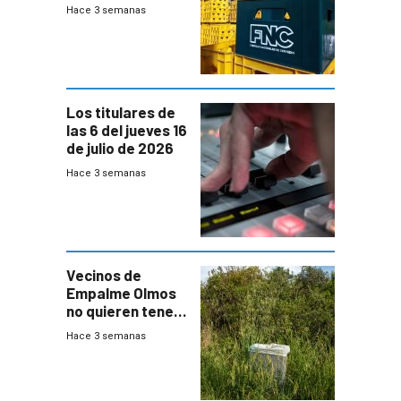
Fábricas
Hace 3 semanas
Nacionales de
Cervezas
Los titulares de
las 6 del jueves 16
de julio de 2026
Hace 3 semanas
Vecinos de
Empalme Olmos
no quieren tener
cerca una planta
Hace 3 semanas
de tratamiento
de residuos e
impulsan
plebiscito