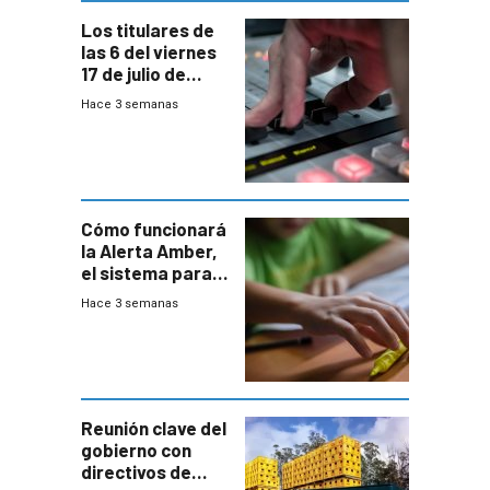
Los titulares de
las 6 del viernes
17 de julio de
2026
Hace 3 semanas
Cómo funcionará
la Alerta Amber,
el sistema para
la búsqueda
Hace 3 semanas
temprana de
menores
ausentes
Reunión clave del
gobierno con
directivos de