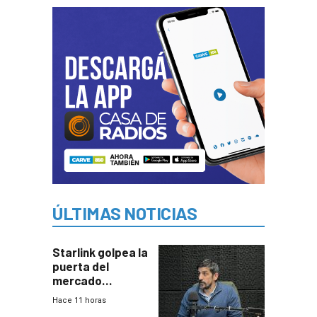
ÚLTIMAS NOTICIAS
Starlink golpea la
puerta del
mercado
uruguayo y Antel
Hace 11 horas
responde: