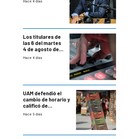
Hace 4 días
reducción
paulatina de
carga horaria
Los titulares de
las 6 del martes
4 de agosto de
2026
Hace 4 días
UAM defendió el
cambio de horario y
calificó de
“desproporcionado”
Hace 5 días
el bloqueo de
accesos