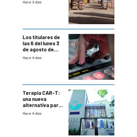
Hace 3 días
rechazo a
cambios de
horario en UAM
Los titulares de
las 6 del lunes 3
de agosto de
2026
Hace 4 días
Terapia CAR-T:
una nueva
alternativa para
niños y
Hace 4 días
adolescentes
con cáncer