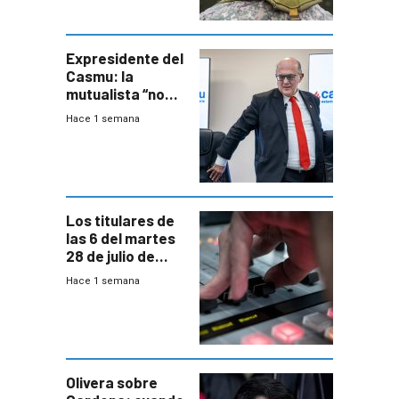
aseguró
especialista en
seguridad
Expresidente del
Casmu: la
mutualista “no
está para pagar”
Hace 1 semana
a interventores
“amigos del
gobierno”
Los titulares de
las 6 del martes
28 de julio de
2026
Hace 1 semana
Olivera sobre