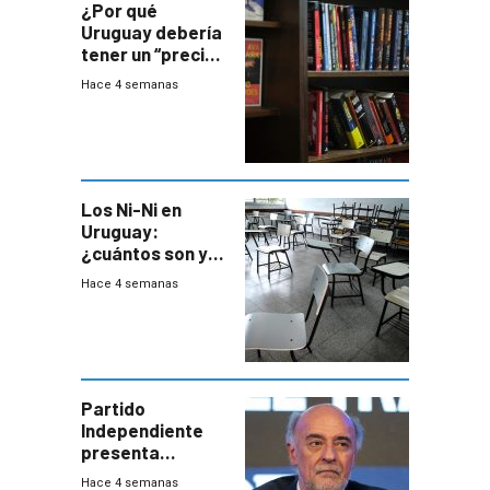
¿Por qué
Uruguay debería
tener un “precio
único” en los
Hace 4 semanas
libros que
permita “salvar”
a los libreros?
Los Ni-Ni en
Uruguay:
¿cuántos son y
en dónde están?
Hace 4 semanas
Partido
Independiente
presenta
demanda civil
Hace 4 semanas