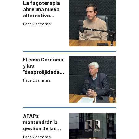
La fagoterapia
abre una nueva
alternativa
contra bacterias
Hace 2 semanas
resistentes:
Uruguay
exportará a Chile
terapia
innovadora
El caso Cardama
y las
“desprolijidades”
que la
Hace 2 semanas
investigadora ha
encontrado
AFAPs
mantendrán la
gestión de las
cuentas
Hace 2 semanas