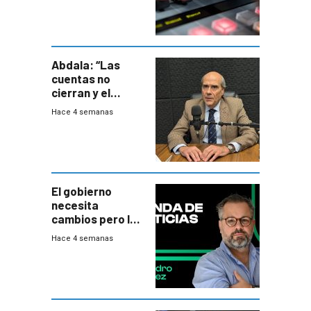
Abdala: “Las
cuentas no
cierran y el
balance del
Hace 4 semanas
gobierno es
insatisfactorio”
El gobierno
necesita
cambios pero los
ministros tienen
Hace 4 semanas
mejor imagen
que el presidente