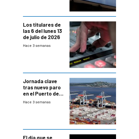
Mides
Los titulares de
las 6 del lunes 13
de julio de 2026
Hace 3 semanas
Jornada clave
tras nuevo paro
en el Puerto de
Montevideo
Hace 3 semanas
El día que se