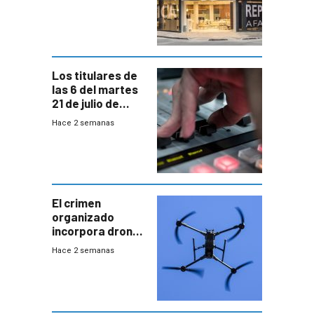
individuales
Los titulares de
las 6 del martes
21 de julio de
2026
Hace 2 semanas
El crimen
organizado
incorpora drones
y abre un nuevo
Hace 2 semanas
desafío para la
seguridad