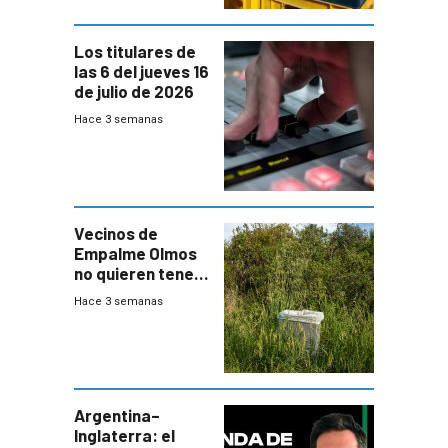
Los titulares de
las 6 del jueves 16
de julio de 2026
Hace 3 semanas
Vecinos de
Empalme Olmos
no quieren tener
cerca una planta
Hace 3 semanas
de tratamiento
de residuos e
impulsan
plebiscito
departamental
Argentina–
Inglaterra: el