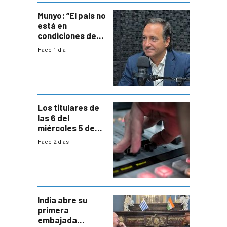
Munyo: “El país no
está en
condiciones de
enfrentar una
Hace 1 día
reducción de la
semana laboral”
Los titulares de
las 6 del
miércoles 5 de
agosto de 2026
Hace 2 días
India abre su
primera
embajada