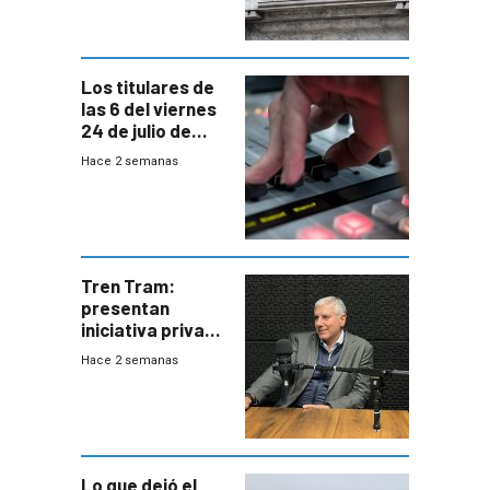
de Trump
Los titulares de
las 6 del viernes
24 de julio de
2026
Hace 2 semanas
Tren Tram:
presentan
iniciativa privada
para una red de
Hace 2 semanas
cinco líneas en el
área
metropolitana
Lo que dejó el