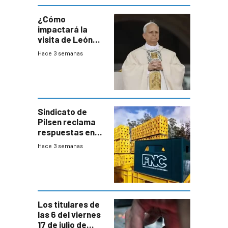
¿Cómo
impactará la
visita de León
XIV a Uruguay?
Hace 3 semanas
Sindicato de
Pilsen reclama
respuestas en
medio de
Hace 3 semanas
conversaciones
entre el gobierno
y FNC
Los titulares de
las 6 del viernes
17 de julio de