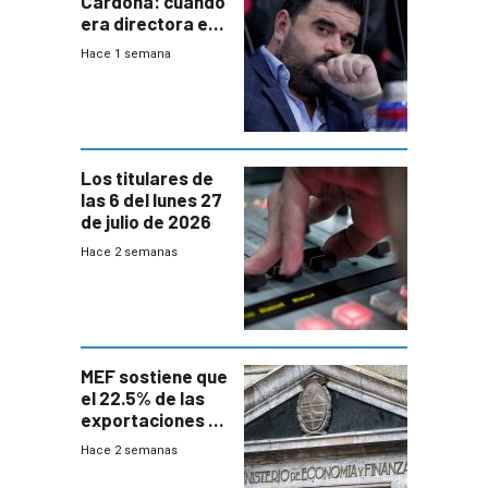
Cardona: cuando
era directora en
UTE “no era muy
Hace 1 semana
afín” a HIF Global
Los titulares de
las 6 del lunes 27
de julio de 2026
Hace 2 semanas
MEF sostiene que
el 22.5% de las
exportaciones a
EE.UU se verán
Hace 2 semanas
afectadas por la
suba arancelaria