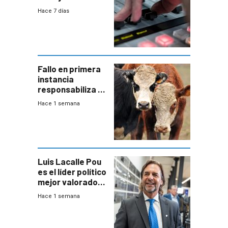
2026
Hace 7 días
Fallo en primera
instancia
responsabiliza al
Estado por falta
Hace 1 semana
de controles en
República
Ganadera
Luis Lacalle Pou
es el líder político
mejor valorado
del país, según
Hace 1 semana
encuesta de
Equipos
Consultores