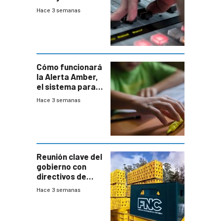
2026
Hace 3 semanas
Cómo funcionará
la Alerta Amber,
el sistema para
la búsqueda
Hace 3 semanas
temprana de
menores
ausentes
Reunión clave del
gobierno con
directivos de
Fábricas
Hace 3 semanas
Nacionales de
Cervezas