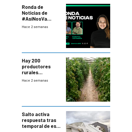
Ronda de
Noticias de
#AsíNosVa
(20/7/26)
Hace 2 semanas
Hay 200
productores
rurales
afectados tras
Hace 2 semanas
temporal en zona
de Salto
Salto activa
respuesta tras
temporal de este
sábado con