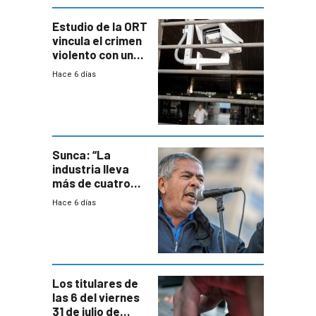
Estudio de la ORT
vincula el crimen
violento con una
menor creación
Hace 6 días
de empresas
formales en el
área
metropolitana
Sunca: “La
industria lleva
más de cuatro
meses sin
Hace 6 días
convenio
colectivo”
Los titulares de
las 6 del viernes
31 de julio de