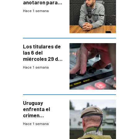
anotaron para
las pruebas
Hace 1 semana
Acredita que la
ANEP impulsa
para terminar
Bachillerato
Los titulares de
las 6 del
miércoles 29 de
julio de 2026
Hace 1 semana
Uruguay
enfrenta el
crimen
organizado con
Hace 1 semana
capacidades “de
otra época”,