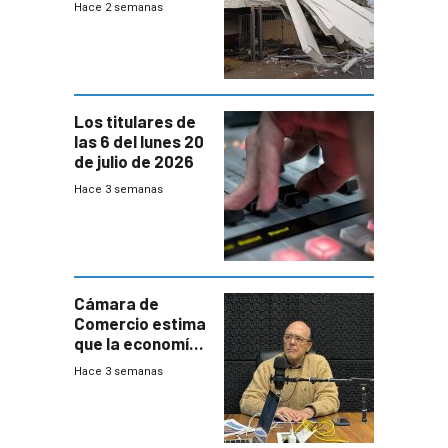
Hace 2 semanas
destrozos e
impacto a la
granja
Los titulares de
las 6 del lunes 20
de julio de 2026
Hace 3 semanas
Cámara de
Comercio estima
que la economía
crecerá 1,6%
Hace 3 semanas
este año, pero
advierte una
desaceleración
del consumo