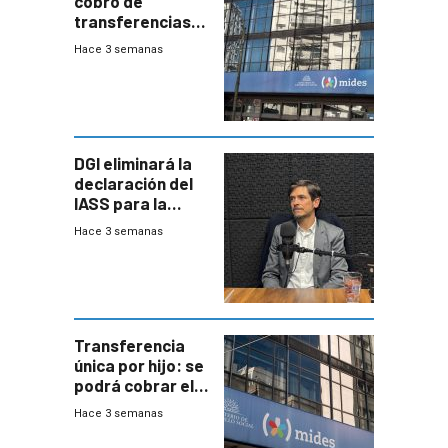
cobro de
transferencias
del Mides en
Hace 3 semanas
efectivo
DGI eliminará la
declaración del
IASS para la
mayoría de los
Hace 3 semanas
jubilados
Transferencia
única por hijo: se
podrá cobrar el
100% en efectivo
Hace 3 semanas
y no habrá
trazabilidad del