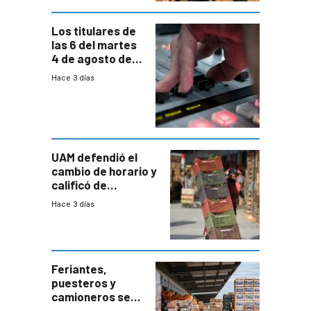
Los titulares de
las 6 del martes
4 de agosto de
2026
Hace 3 días
UAM defendió el
cambio de horario y
calificó de
“desproporcionado”
Hace 3 días
el bloqueo de
accesos
Feriantes,
puesteros y
camioneros se
movilizaron en