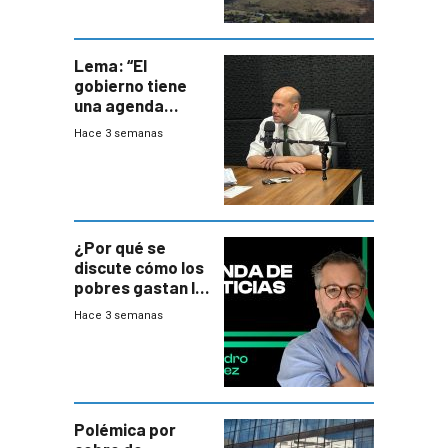
Lema: “El
gobierno tiene
una agenda
destructiva”
Hace 3 semanas
¿Por qué se
discute cómo los
pobres gastan la
plata?
Hace 3 semanas
Polémica por