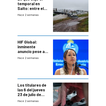
temporal en
Salto: entre el
impacto
Hace 2 semanas
emocional y las
pérdidas sin
seguro
HIF Global:
inminente
anuncio pese a
declaración de
Hace 2 semanas
Cardona y
“demoras” en
acuerdo entre
empresa y
gobierno
Los titulares de
las 6 del jueves
23 de julio de
2026
Hace 2 semanas