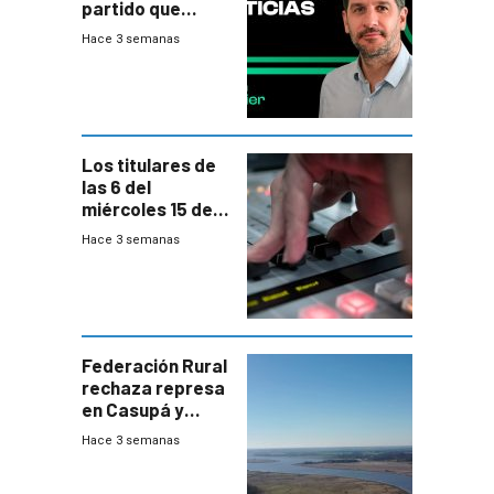
partido que
nunca termina
Hace 3 semanas
Los titulares de
las 6 del
miércoles 15 de
julio de 2026
Hace 3 semanas
Federación Rural
rechaza represa
en Casupá y
firma demanda
Hace 3 semanas
del PN