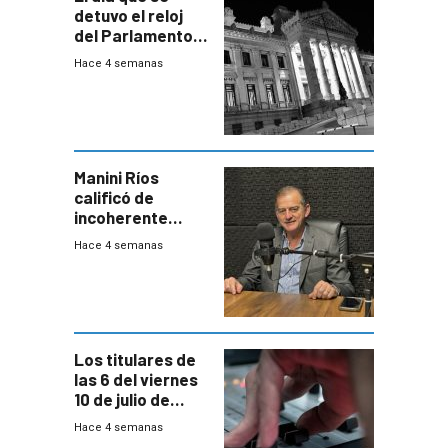
detuvo el reloj
del Parlamento
para negociar
Hace 4 semanas
una Rendición de
Cuentas
Manini Ríos
calificó de
incoherente
decisión de
Hace 4 semanas
Coalición de no
votar Rendición
en general
Los titulares de
las 6 del viernes
10 de julio de
2026
Hace 4 semanas