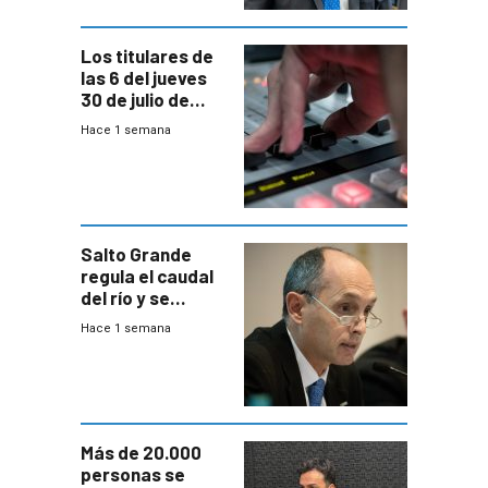
Los titulares de
las 6 del jueves
30 de julio de
2026
Hace 1 semana
Salto Grande
regula el caudal
del río y se
prepara para un
Hace 1 semana
escenario de
fuertes crecidas
Más de 20.000
personas se