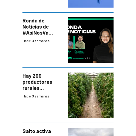
Ronda de
Noticias de
#AsíNosVa
(20/7/26)
Hace 3 semanas
Hay 200
productores
rurales
afectados tras
Hace 3 semanas
temporal en zona
de Salto
Salto activa