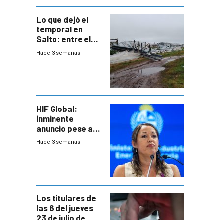
Lo que dejó el
temporal en
Salto: entre el
impacto
Hace 3 semanas
emocional y las
pérdidas sin
seguro
HIF Global:
inminente
anuncio pese a
declaración de
Hace 3 semanas
Cardona y
“demoras” en
acuerdo entre
empresa y
gobierno
Los titulares de
las 6 del jueves
23 de julio de