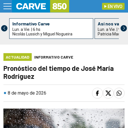
EN VIVO
Informativo Carve
Así nos va
Lun. a Vie. | 6 hs
Lun. a Vie. | 9 hs
Nicolás Lussich y Miguel Nogueira
Patricia Madrid
ACTUALIDAD
INFORMATIVO CARVE
Pronóstico del tiempo de José María
Rodríguez
8 de mayo de 2026