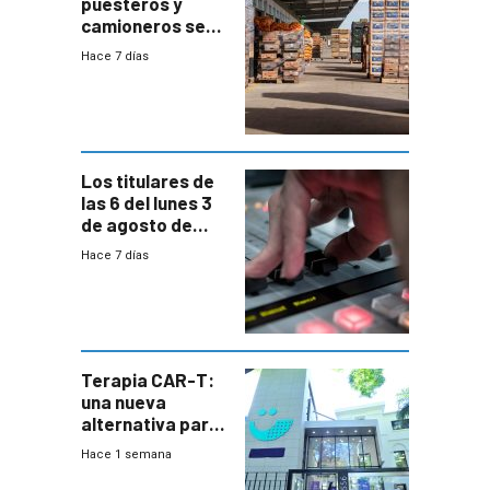
puesteros y
camioneros se
movilizaron en
Hace 7 días
rechazo a
cambios de
horario en UAM
Los titulares de
las 6 del lunes 3
de agosto de
2026
Hace 7 días
Terapia CAR-T:
una nueva
alternativa para
niños y
Hace 1 semana
adolescentes
con cáncer