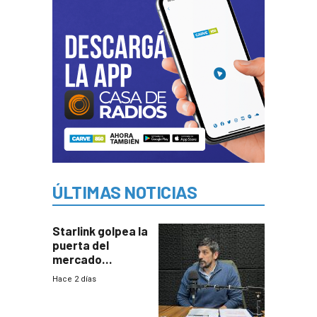
ÚLTIMAS NOTICIAS
Starlink golpea la
puerta del
mercado
uruguayo y Antel
Hace 2 días
responde:
“Quizás no sea
Antel la que