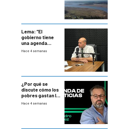
del PN
Lema: “El
gobierno tiene
una agenda
destructiva”
Hace 4 semanas
¿Por qué se
discute cómo los
pobres gastan la
plata?
Hace 4 semanas