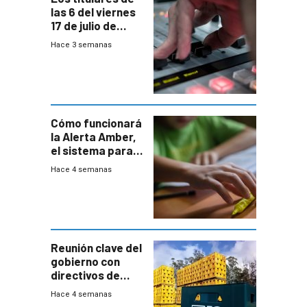
las 6 del viernes
17 de julio de
2026
Hace 3 semanas
Cómo funcionará
la Alerta Amber,
el sistema para
la búsqueda
Hace 4 semanas
temprana de
menores
ausentes
Reunión clave del
gobierno con
directivos de
Fábricas
Hace 4 semanas
Nacionales de