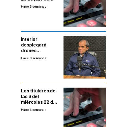
2026
Hace 3 semanas
Interior
desplegará
drones
autónomos para
Hace 3 semanas
responder a
emergencias
desde agosto
Los titulares de
las 6 del
miércoles 22 de
julio de 2026
Hace 3 semanas