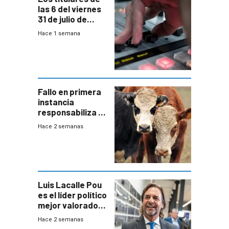
las 6 del viernes
31 de julio de
2026
Hace 1 semana
Fallo en primera
instancia
responsabiliza al
Estado por falta
Hace 2 semanas
de controles en
República
Ganadera
Luis Lacalle Pou
es el líder político
mejor valorado
del país, según
Hace 2 semanas
encuesta de