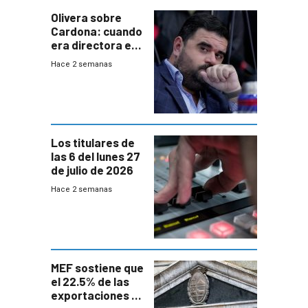
Olivera sobre
Cardona: cuando
era directora en
UTE “no era muy
Hace 2 semanas
afín” a HIF Global
Los titulares de
las 6 del lunes 27
de julio de 2026
Hace 2 semanas
MEF sostiene que
el 22.5% de las
exportaciones a