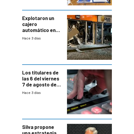
tenga que estar
con mayor
miedo”
Explotaron un
cajero
automático en
Parque Miramar;
Hace 3 días
hay 3 detenidos
Los titulares de
las 6 del viernes
7 de agosto de
2026
Hace 3 días
Silva propone
una estrategia