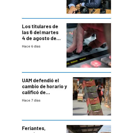
paulatina de
carga horaria
Los titulares de
las 6 del martes
4 de agosto de
2026
Hace 6 días
UAM defendió el
cambio de horario y
calificó de
“desproporcionado”
Hace 7 días
el bloqueo de
accesos
Feriantes,