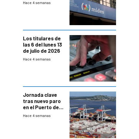
100% en efectivo
Hace 4 semanas
y no habrá
trazabilidad del
Mides
Los titulares de
las 6 del lunes 13
de julio de 2026
Hace 4 semanas
Jornada clave
tras nuevo paro
en el Puerto de
Montevideo
Hace 4 semanas