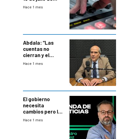
2026
Hace 1 mes
Abdala: “Las
cuentas no
cierran y el
balance del
Hace 1 mes
gobierno es
insatisfactorio”
El gobierno
necesita
cambios pero los
ministros tienen
Hace 1 mes
mejor imagen
que el presidente