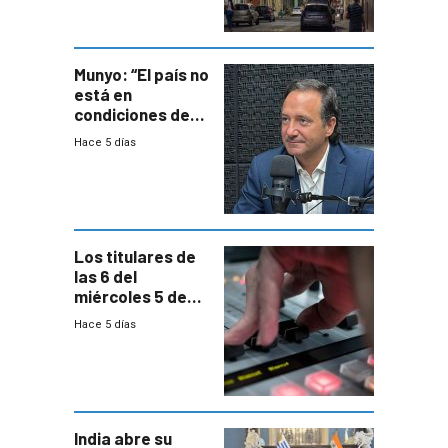
entre siete y
ocho años
Munyo: “El país no
está en
condiciones de
enfrentar una
Hace 5 días
reducción de la
semana laboral”
Los titulares de
las 6 del
miércoles 5 de
agosto de 2026
Hace 5 días
India abre su