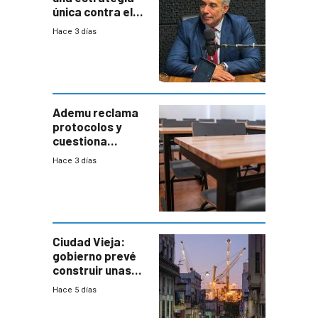
única contra el
narcotráfico y
Hace 3 días
mayor
coordinación
entre Interior y
Defensa
Ademu reclama
protocolos y
cuestiona
demora de
Hace 3 días
Primaria ante
docente con
antecedentes de
violencia
Ciudad Vieja:
gobierno prevé
construir unas
mil viviendas en
Hace 5 días
un plan de
repoblamiento,