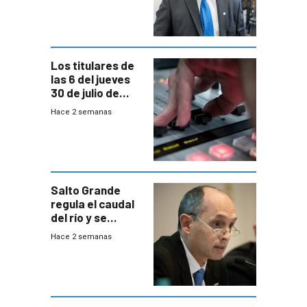
Equipos
Consultores
Los titulares de
las 6 del jueves
30 de julio de
2026
Hace 2 semanas
Salto Grande
regula el caudal
del río y se
prepara para un
Hace 2 semanas
escenario de
fuertes crecidas