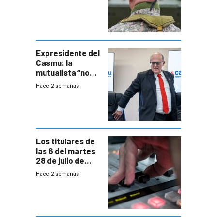
capacidades “de
otra época”,
aseguró
especialista en
seguridad
Expresidente del
Casmu: la
mutualista “no
está para pagar”
Hace 2 semanas
a interventores
“amigos del
gobierno”
Los titulares de
las 6 del martes
28 de julio de
2026
Hace 2 semanas