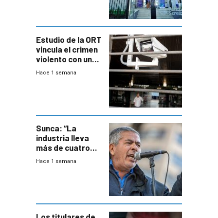
Estudio de la ORT
vincula el crimen
violento con una
menor creación
Hace 1 semana
de empresas
formales en el
área
metropolitana
Sunca: “La
industria lleva
más de cuatro
meses sin
Hace 1 semana
convenio
colectivo”
Los titulares de