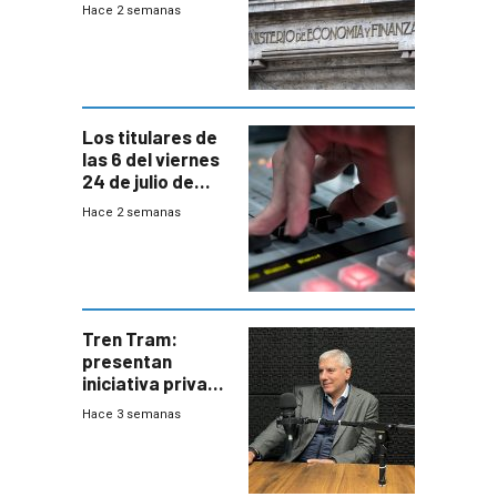
EE.UU se verán
Hace 2 semanas
afectadas por la
suba arancelaria
de Trump
Los titulares de
las 6 del viernes
24 de julio de
2026
Hace 2 semanas
Tren Tram:
presentan
iniciativa privada
para una red de
Hace 3 semanas
cinco líneas en el
área
metropolitana