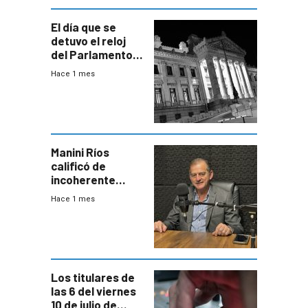
El día que se
detuvo el reloj
del Parlamento
para negociar
Hace 1 mes
una Rendición de
Cuentas
Manini Ríos
calificó de
incoherente
decisión de
Hace 1 mes
Coalición de no
votar Rendición
en general
Los titulares de
las 6 del viernes
10 de julio de