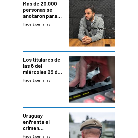
Más de 20.000
personas se
anotaron para
las pruebas
Hace 2 semanas
Acredita que la
ANEP impulsa
para terminar
Bachillerato
Los titulares de
las 6 del
miércoles 29 de
julio de 2026
Hace 2 semanas
Uruguay
enfrenta el
crimen
organizado con
Hace 2 semanas