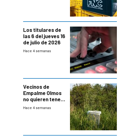
Cervezas
Los titulares de
las 6 del jueves 16
de julio de 2026
Hace 4 semanas
Vecinos de
Empalme Olmos
no quieren tener
cerca una planta
Hace 4 semanas
de tratamiento
de residuos e
impulsan
plebiscito
departamental