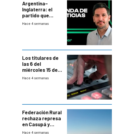
Argentina–
Inglaterra: el
partido que
nunca termina
Hace 4 semanas
Los titulares de
las 6 del
miércoles 15 de
julio de 2026
Hace 4 semanas
Federación Rural
rechaza represa
en Casupá y
firma demanda
Hace 4 semanas