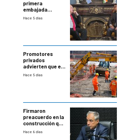
primera
embajada
residente en
Hace 5 días
Uruguay y crecen
las expectativas
por un vínculo
comercial con
enorme
potencial
Promotores
privados
advierten que el
nuevo convenio
Hace 5 días
de la
construcción
aumentará
costos y obligará
a revisar
proyectos
Firmaron
preacuerdo en la
construcción que
comprende
Hace 6 días
reducción