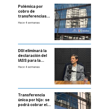
Polémica por
cobro de
transferencias
del Mides en
Hace 4 semanas
efectivo
DGI eliminará la
declaración del
IASS para la
mayoría de los
Hace 4 semanas
jubilados
Transferencia
única por hijo: se
podrá cobrar el