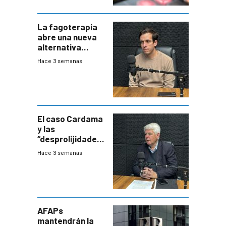
La fagoterapia
abre una nueva
alternativa
contra bacterias
Hace 3 semanas
resistentes:
Uruguay
exportará a Chile
terapia
innovadora
El caso Cardama
y las
“desprolijidades”
que la
Hace 3 semanas
investigadora ha
encontrado
AFAPs
mantendrán la