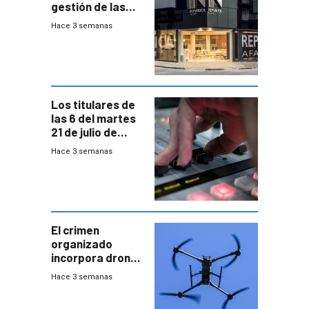
gestión de las
cuentas
Hace 3 semanas
individuales
Los titulares de
las 6 del martes
21 de julio de
2026
Hace 3 semanas
El crimen
organizado
incorpora drones
y abre un nuevo
Hace 3 semanas
desafío para la
seguridad