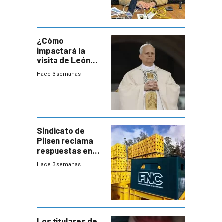
desaceleración
del consumo
¿Cómo
impactará la
visita de León
XIV a Uruguay?
Hace 3 semanas
Sindicato de
Pilsen reclama
respuestas en
medio de
Hace 3 semanas
conversaciones
entre el gobierno
y FNC
Los titulares de