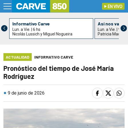
EN VIVO
Informativo Carve
Así nos va
Lun. a Vie. | 6 hs
Lun. a Vie. | 9 hs
Nicolás Lussich y Miguel Nogueira
Patricia Madrid
ACTUALIDAD
INFORMATIVO CARVE
Pronóstico del tiempo de José María
Rodríguez
9 de junio de 2026