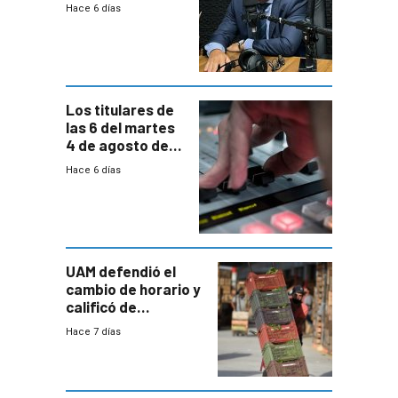
comprende
Hace 6 días
reducción
paulatina de
carga horaria
Los titulares de
las 6 del martes
4 de agosto de
2026
Hace 6 días
UAM defendió el
cambio de horario y
calificó de
“desproporcionado”
Hace 7 días
el bloqueo de
accesos