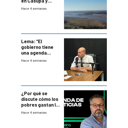
en Casupá y
firma demanda
Hace 4 semanas
del PN
Lema: “El
gobierno tiene
una agenda
destructiva”
Hace 4 semanas
¿Por qué se
discute cómo los
pobres gastan la
plata?
Hace 4 semanas