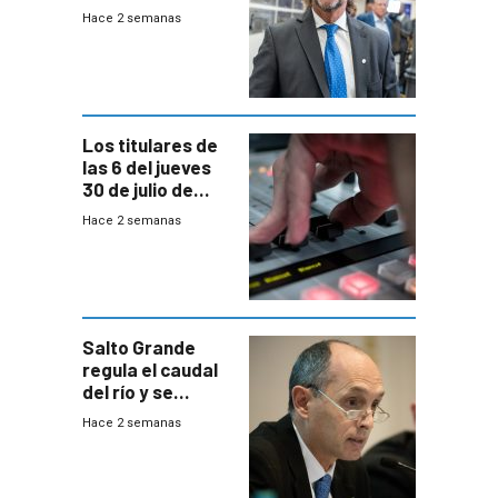
del país, según
Hace 2 semanas
encuesta de
Equipos
Consultores
Los titulares de
las 6 del jueves
30 de julio de
2026
Hace 2 semanas
Salto Grande
regula el caudal
del río y se
prepara para un
Hace 2 semanas
escenario de
fuertes crecidas