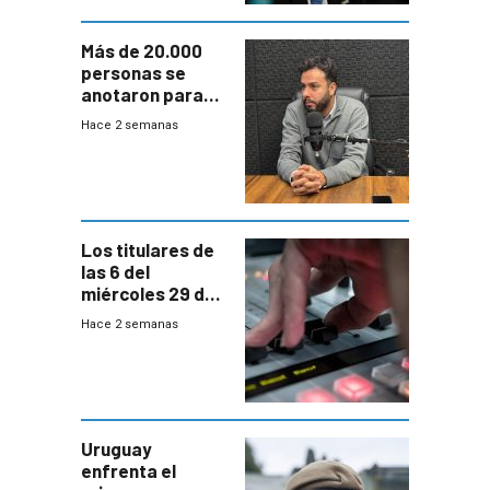
Más de 20.000
personas se
anotaron para
las pruebas
Hace 2 semanas
Acredita que la
ANEP impulsa
para terminar
Bachillerato
Los titulares de
las 6 del
miércoles 29 de
julio de 2026
Hace 2 semanas
Uruguay
enfrenta el