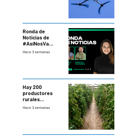
desafío para la
seguridad
Ronda de
Noticias de
#AsíNosVa
(20/7/26)
Hace 3 semanas
Hay 200
productores
rurales
afectados tras
Hace 3 semanas
temporal en zona
de Salto