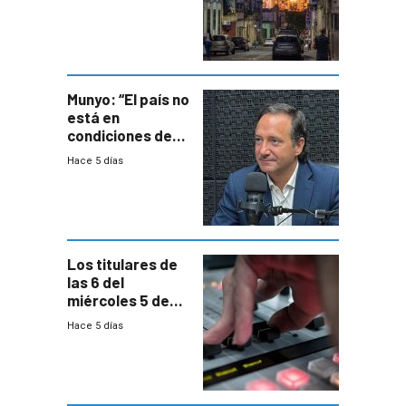
un plan de
repoblamiento,
entre siete y
ocho años
Munyo: “El país no
está en
condiciones de
enfrentar una
Hace 5 días
reducción de la
semana laboral”
Los titulares de
las 6 del
miércoles 5 de
agosto de 2026
Hace 5 días