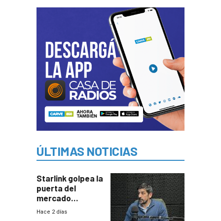
ÚLTIMAS NOTICIAS
Starlink golpea la
puerta del
mercado
uruguayo y Antel
Hace 2 días
responde: