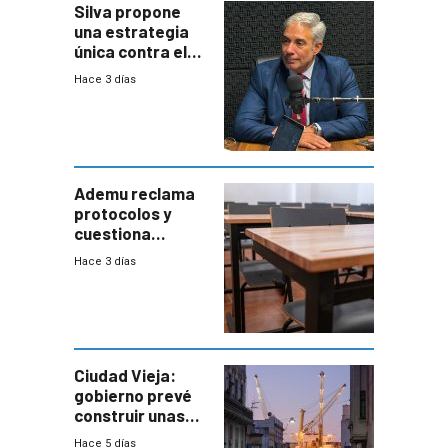
Silva propone
una estrategia
única contra el
narcotráfico y
Hace 3 días
mayor
coordinación
entre Interior y
Defensa
Ademu reclama
protocolos y
cuestiona
demora de
Hace 3 días
Primaria ante
docente con
antecedentes de
violencia
Ciudad Vieja:
gobierno prevé
construir unas
mil viviendas en
Hace 5 días