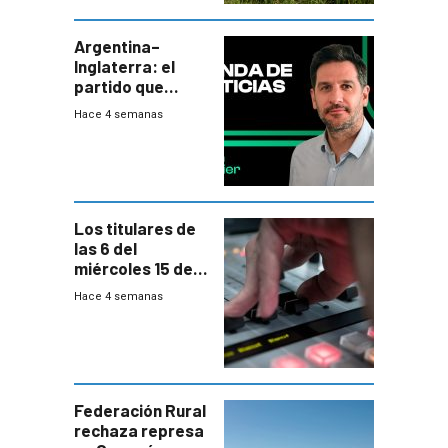
plebiscito
departamental
Argentina–
Inglaterra: el
partido que
nunca termina
Hace 4 semanas
Los titulares de
las 6 del
miércoles 15 de
julio de 2026
Hace 4 semanas
Federación Rural
rechaza represa