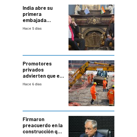
India abre su
primera
embajada
residente en
Hace 5 días
Uruguay y crecen
las expectativas
por un vínculo
comercial con
enorme
potencial
Promotores
privados
advierten que el
nuevo convenio
Hace 6 días
de la
construcción
aumentará
costos y obligará
a revisar
proyectos
Firmaron
preacuerdo en la
construcción que