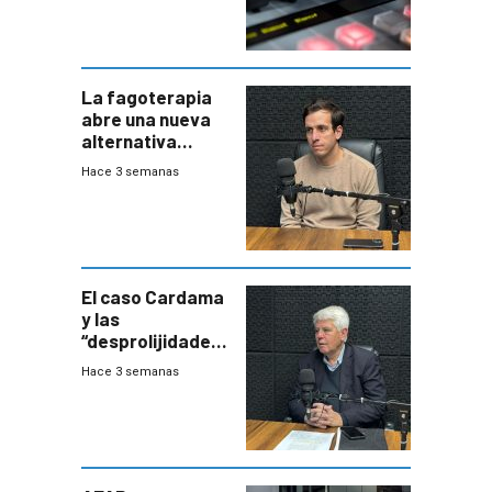
La fagoterapia
abre una nueva
alternativa
contra bacterias
Hace 3 semanas
resistentes:
Uruguay
exportará a Chile
terapia
innovadora
El caso Cardama
y las
“desprolijidades”
que la
Hace 3 semanas
investigadora ha
encontrado