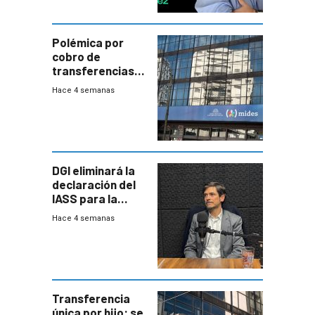
Polémica por
cobro de
transferencias
del Mides en
Hace 4 semanas
efectivo
DGI eliminará la
declaración del
IASS para la
mayoría de los
Hace 4 semanas
jubilados
Transferencia
única por hijo: se