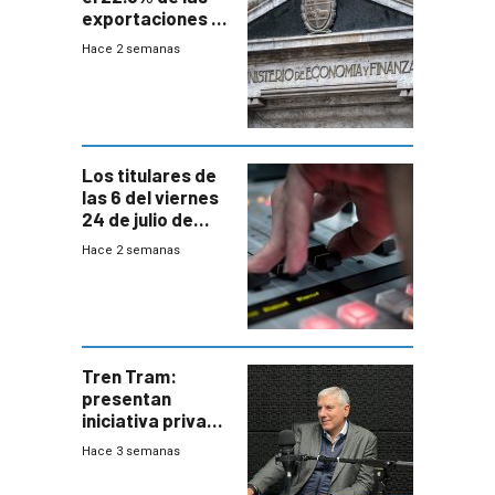
exportaciones a
EE.UU se verán
Hace 2 semanas
afectadas por la
suba arancelaria
de Trump
Los titulares de
las 6 del viernes
24 de julio de
2026
Hace 2 semanas
Tren Tram:
presentan
iniciativa privada
para una red de
Hace 3 semanas
cinco líneas en el
área