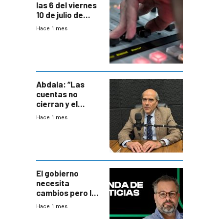
las 6 del viernes
10 de julio de
2026
Hace 1 mes
Abdala: “Las
cuentas no
cierran y el
balance del
Hace 1 mes
gobierno es
insatisfactorio”
El gobierno
necesita
cambios pero los
ministros tienen
Hace 1 mes
mejor imagen