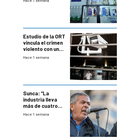
Hace 1 semana
adolescentes
con cáncer
Estudio de la ORT
vincula el crimen
violento con una
menor creación
Hace 1 semana
de empresas
formales en el
área
metropolitana
Sunca: “La
industria lleva
más de cuatro
meses sin
Hace 1 semana
convenio
colectivo”