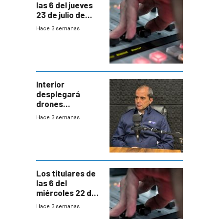
las 6 del jueves
23 de julio de
2026
Hace 3 semanas
Interior
desplegará
drones
autónomos para
Hace 3 semanas
responder a
emergencias
desde agosto
Los titulares de
las 6 del
miércoles 22 de
julio de 2026
Hace 3 semanas