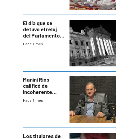
El día que se
detuvo el reloj
del Parlamento
para negociar
Hace 1 mes
una Rendición de
Cuentas
Manini Ríos
calificó de
incoherente
decisión de
Hace 1 mes
Coalición de no
votar Rendición
en general
Los titulares de