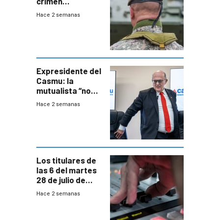
crimen
organizado con
Hace 2 semanas
capacidades “de
otra época”,
aseguró
especialista en
seguridad
Expresidente del
Casmu: la
mutualista “no
está para pagar”
Hace 2 semanas
a interventores
“amigos del
gobierno”
Los titulares de
las 6 del martes
28 de julio de
2026
Hace 2 semanas