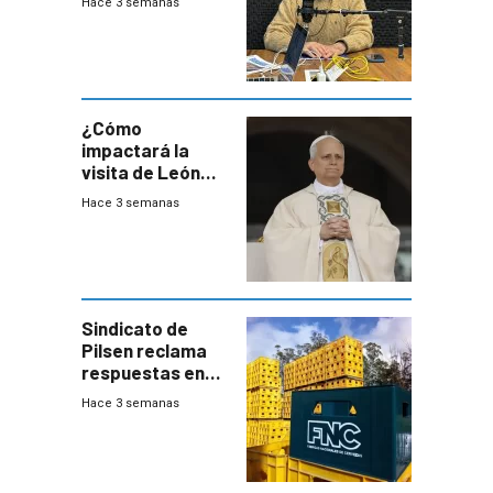
Hace 3 semanas
este año, pero
advierte una
desaceleración
del consumo
¿Cómo
impactará la
visita de León
XIV a Uruguay?
Hace 3 semanas
Sindicato de
Pilsen reclama
respuestas en
medio de
Hace 3 semanas
conversaciones
entre el gobierno
y FNC