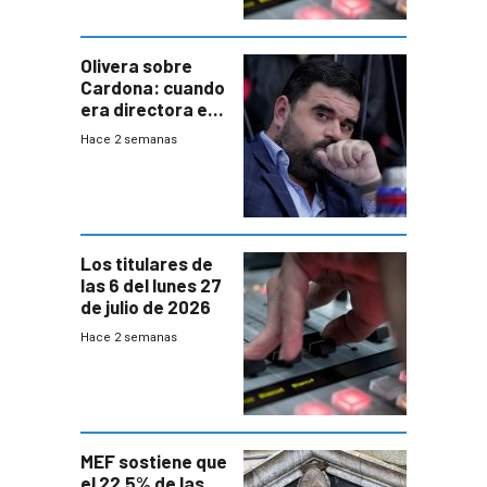
Olivera sobre
Cardona: cuando
era directora en
UTE “no era muy
Hace 2 semanas
afín” a HIF Global
Los titulares de
las 6 del lunes 27
de julio de 2026
Hace 2 semanas
MEF sostiene que
el 22.5% de las