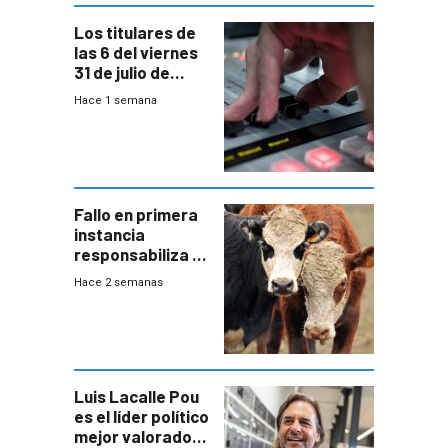
Los titulares de
las 6 del viernes
31 de julio de
2026
Hace 1 semana
Fallo en primera
instancia
responsabiliza al
Estado por falta
Hace 2 semanas
de controles en
República
Ganadera
Luis Lacalle Pou
es el líder político
mejor valorado