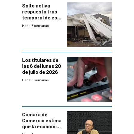
Salto activa
respuesta tras
temporal de este
sábado con
Hace 3 semanas
destrozos e
impacto a la
granja
Los titulares de
las 6 del lunes 20
de julio de 2026
Hace 3 semanas
Cámara de
Comercio estima
que la economía
crecerá 1,6%