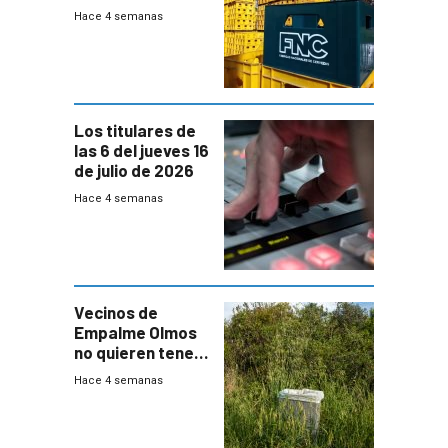
Fábricas
Hace 4 semanas
Nacionales de
Cervezas
Los titulares de
las 6 del jueves 16
de julio de 2026
Hace 4 semanas
Vecinos de
Empalme Olmos
no quieren tener
cerca una planta
Hace 4 semanas
de tratamiento
de residuos e
impulsan