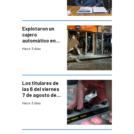
“Quizás no sea
Antel la que
tenga que estar
con mayor
miedo”
Explotaron un
cajero
automático en
Parque Miramar;
Hace 3 días
hay 3 detenidos
Los titulares de
las 6 del viernes
7 de agosto de
2026
Hace 3 días