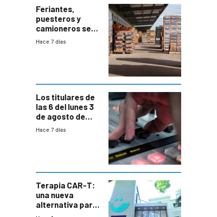
Feriantes,
puesteros y
camioneros se
movilizaron en
Hace 7 días
rechazo a
cambios de
horario en UAM
Los titulares de
las 6 del lunes 3
de agosto de
2026
Hace 7 días
Terapia CAR-T:
una nueva
alternativa para
niños y