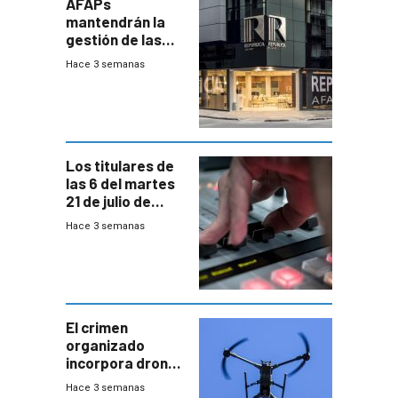
AFAPs
mantendrán la
gestión de las
cuentas
Hace 3 semanas
individuales
Los titulares de
las 6 del martes
21 de julio de
2026
Hace 3 semanas
El crimen
organizado
incorpora drones
y abre un nuevo
Hace 3 semanas