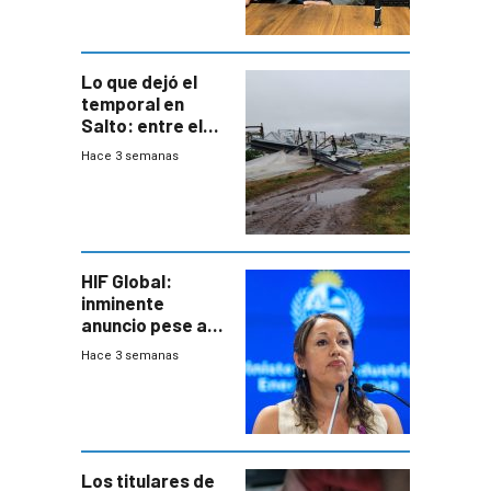
metropolitana
Lo que dejó el
temporal en
Salto: entre el
impacto
Hace 3 semanas
emocional y las
pérdidas sin
seguro
HIF Global:
inminente
anuncio pese a
declaración de
Hace 3 semanas
Cardona y
“demoras” en
acuerdo entre
empresa y
gobierno
Los titulares de