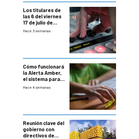
Los titulares de
las 6 del viernes
17 de julio de
2026
Hace 3 semanas
Cómo funcionará
la Alerta Amber,
el sistema para
la búsqueda
Hace 4 semanas
temprana de
menores
ausentes
Reunión clave del
gobierno con
directivos de