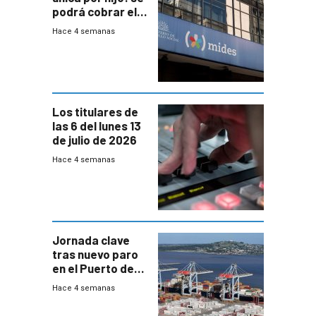
podrá cobrar el
100% en efectivo
Hace 4 semanas
y no habrá
trazabilidad del
Mides
Los titulares de
las 6 del lunes 13
de julio de 2026
Hace 4 semanas
Jornada clave
tras nuevo paro
en el Puerto de
Montevideo
Hace 4 semanas