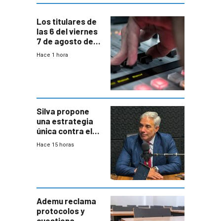
Los titulares de
las 6 del viernes
7 de agosto de
2026
Hace 1 hora
Silva propone
una estrategia
única contra el
narcotráfico y
Hace 15 horas
mayor
coordinación
entre Interior y
Defensa
Ademu reclama
protocolos y
cuestiona