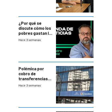
¿Por qué se
discute cómo los
pobres gastan la
plata?
Hace 3 semanas
Polémica por
cobro de
transferencias
del Mides en
Hace 3 semanas
efectivo