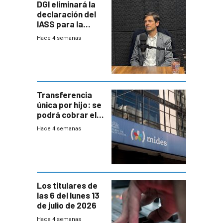
DGI eliminará la
declaración del
IASS para la
mayoría de los
Hace 4 semanas
jubilados
Transferencia
única por hijo: se
podrá cobrar el
100% en efectivo
Hace 4 semanas
y no habrá
trazabilidad del
Mides
Los titulares de
las 6 del lunes 13
de julio de 2026
Hace 4 semanas