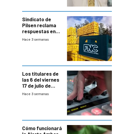
Sindicato de
Pilsen reclama
respuestas en
medio de
Hace 3 semanas
conversaciones
entre el gobierno
y FNC
Los titulares de
las 6 del viernes
17 de julio de
2026
Hace 3 semanas
Cómo funcionará
la Alerta Amber,