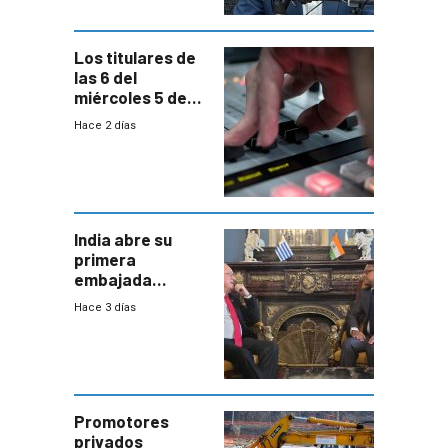
Los titulares de
las 6 del
miércoles 5 de
agosto de 2026
Hace 2 días
India abre su
primera
embajada
residente en
Hace 3 días
Uruguay y crecen
las expectativas
por un vínculo
comercial con
enorme
potencial
Promotores
privados