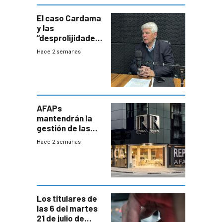
innovadora
El caso Cardama
y las
“desprolijidades”
que la
Hace 2 semanas
investigadora ha
encontrado
AFAPs
mantendrán la
gestión de las
cuentas
Hace 2 semanas
individuales
Los titulares de
las 6 del martes
21 de julio de