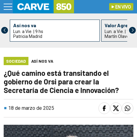
EN VIVO
Así nos va
Valor Agrega
Lun. a Vie. | 9 hs
Lun. a Vie. | 11 h
Patricia Madrid
Martín Olaverry
SOCIEDAD
ASÍ NOS VA
¿Qué camino está transitando el
gobierno de Orsi para crear la
Secretaría de Ciencia e Innovación?
18 de marzo de 2025