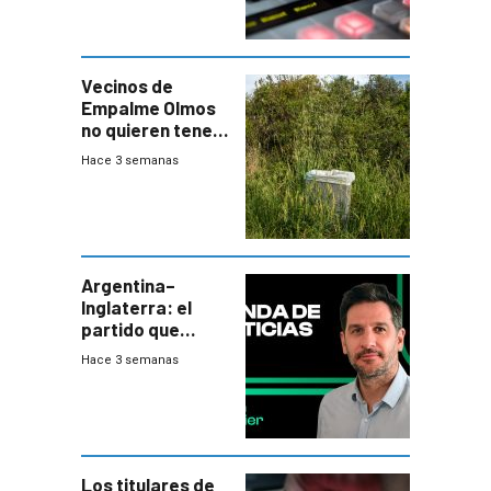
Vecinos de
Empalme Olmos
no quieren tener
cerca una planta
Hace 3 semanas
de tratamiento
de residuos e
impulsan
plebiscito
departamental
Argentina–
Inglaterra: el
partido que
nunca termina
Hace 3 semanas
Los titulares de