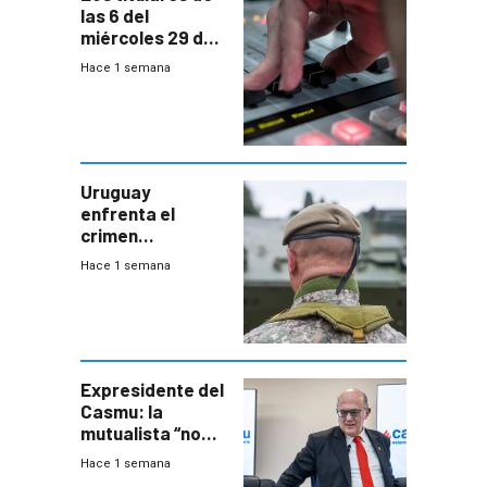
las 6 del
miércoles 29 de
julio de 2026
Hace 1 semana
Uruguay
enfrenta el
crimen
organizado con
Hace 1 semana
capacidades “de
otra época”,
aseguró
especialista en
seguridad
Expresidente del
Casmu: la
mutualista “no
está para pagar”
Hace 1 semana
a interventores