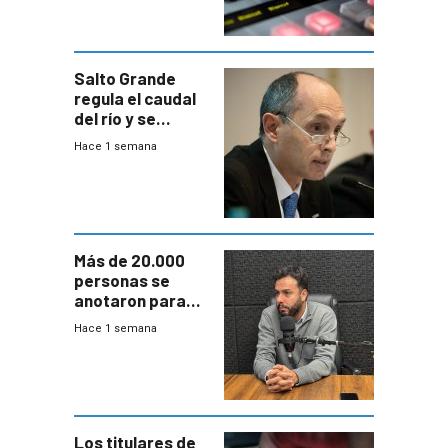
Salto Grande
regula el caudal
del río y se
prepara para un
Hace 1 semana
escenario de
fuertes crecidas
Más de 20.000
personas se
anotaron para
las pruebas
Hace 1 semana
Acredita que la
ANEP impulsa
para terminar
Bachillerato
Los titulares de