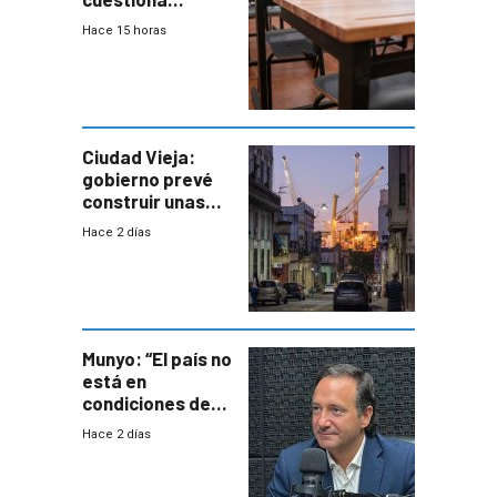
demora de
Hace 15 horas
Primaria ante
docente con
antecedentes de
violencia
Ciudad Vieja:
gobierno prevé
construir unas
mil viviendas en
Hace 2 días
un plan de
repoblamiento,
entre siete y
ocho años
Munyo: “El país no
está en
condiciones de
enfrentar una
Hace 2 días
reducción de la
semana laboral”