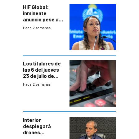
HIF Global:
inminente
anuncio pese a
declaración de
Hace 2 semanas
Cardona y
“demoras” en
acuerdo entre
empresa y
gobierno
Los titulares de
las 6 del jueves
23 de julio de
2026
Hace 2 semanas
Interior
desplegará
drones
autónomos para