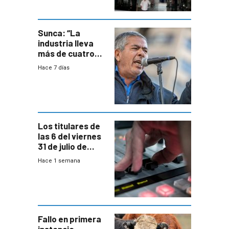
área
metropolitana
Sunca: “La
industria lleva
más de cuatro
meses sin
Hace 7 días
convenio
colectivo”
Los titulares de
las 6 del viernes
31 de julio de
2026
Hace 1 semana
Fallo en primera
instancia