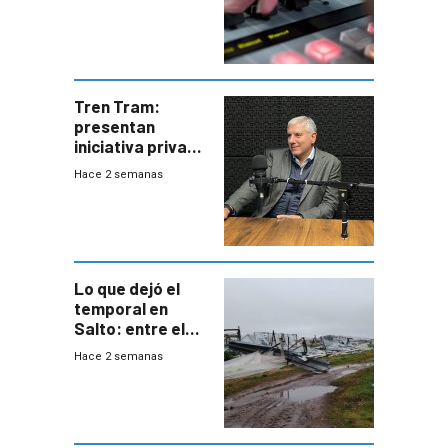
Tren Tram:
presentan
iniciativa privada
para una red de
Hace 2 semanas
cinco líneas en el
área
metropolitana
Lo que dejó el
temporal en
Salto: entre el
impacto
Hace 2 semanas
emocional y las
pérdidas sin
seguro