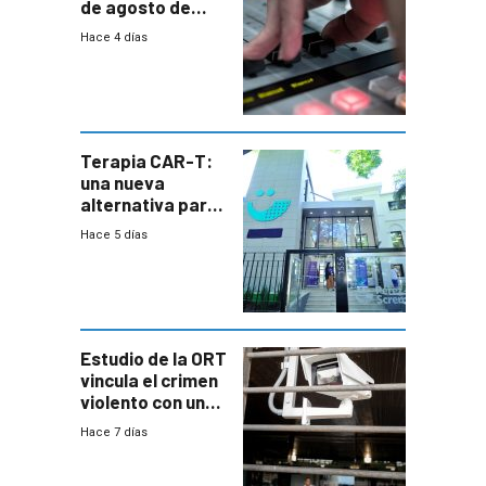
de agosto de
2026
Hace 4 días
Terapia CAR-T:
una nueva
alternativa para
niños y
Hace 5 días
adolescentes
con cáncer
Estudio de la ORT
vincula el crimen
violento con una
menor creación
Hace 7 días
de empresas
formales en el