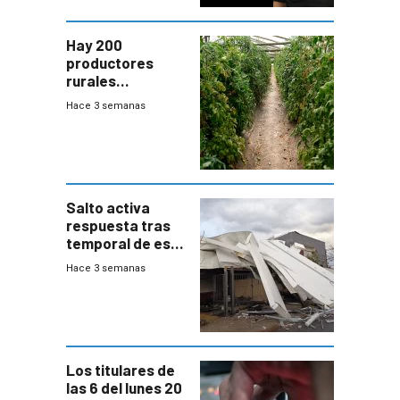
Hay 200
productores
rurales
afectados tras
Hace 3 semanas
temporal en zona
de Salto
Salto activa
respuesta tras
temporal de este
sábado con
Hace 3 semanas
destrozos e
impacto a la
granja
Los titulares de
las 6 del lunes 20