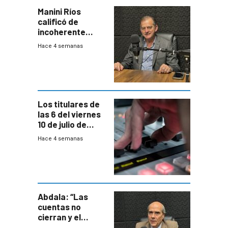
Manini Ríos
calificó de
incoherente
decisión de
Hace 4 semanas
Coalición de no
votar Rendición
en general
Los titulares de
las 6 del viernes
10 de julio de
2026
Hace 4 semanas
Abdala: “Las
cuentas no
cierran y el
balance del