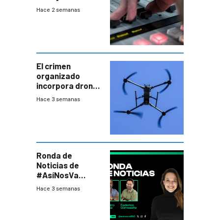
2026
Hace 2 semanas
El crimen
organizado
incorpora drones
y abre un nuevo
Hace 3 semanas
desafío para la
seguridad
Ronda de
Noticias de
#AsíNosVa
(20/7/26)
Hace 3 semanas