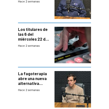
Hace 2 semanas
responder a
emergencias
desde agosto
Los titulares de
las 6 del
miércoles 22 de
julio de 2026
Hace 2 semanas
La fagoterapia
abre una nueva
alternativa
contra bacterias
Hace 2 semanas
resistentes:
Uruguay
exportará a Chile
terapia