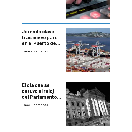
Jornada clave
tras nuevo paro
en el Puerto de
Montevideo
Hace 4 semanas
El día que se
detuvo el reloj
del Parlamento
para negociar
Hace 4 semanas
una Rendición de
Cuentas