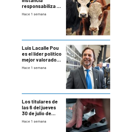
responsabiliza al
Estado por falta
Hace 1 semana
de controles en
República
Ganadera
Luis Lacalle Pou
es el líder político
mejor valorado
del país, según
Hace 1 semana
encuesta de
Equipos
Consultores
Los titulares de
las 6 del jueves
30 de julio de
2026
Hace 1 semana