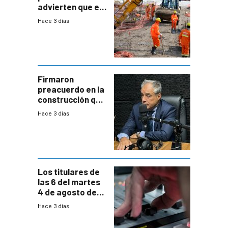
advierten que el
nuevo convenio
Hace 3 días
de la
construcción
aumentará
costos y obligará
a revisar
proyectos
Firmaron
preacuerdo en la
construcción que
comprende
Hace 3 días
reducción
paulatina de
carga horaria
Los titulares de
las 6 del martes
4 de agosto de
2026
Hace 3 días