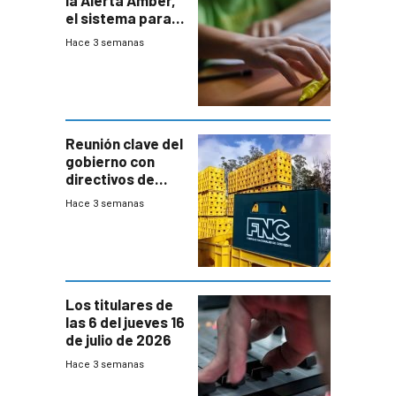
el sistema para
la búsqueda
Hace 3 semanas
temprana de
menores
ausentes
Reunión clave del
gobierno con
directivos de
Fábricas
Hace 3 semanas
Nacionales de
Cervezas
Los titulares de
las 6 del jueves 16
de julio de 2026
Hace 3 semanas