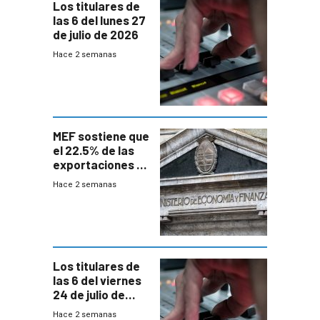
Los titulares de
las 6 del lunes 27
de julio de 2026
Hace 2 semanas
MEF sostiene que
el 22.5% de las
exportaciones a
EE.UU se verán
Hace 2 semanas
afectadas por la
suba arancelaria
de Trump
Los titulares de
las 6 del viernes
24 de julio de
2026
Hace 2 semanas