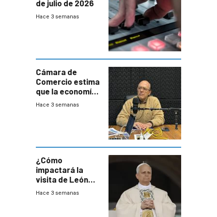
de julio de 2026
Hace 3 semanas
Cámara de
Comercio estima
que la economía
crecerá 1,6%
Hace 3 semanas
este año, pero
advierte una
desaceleración
del consumo
¿Cómo
impactará la
visita de León
XIV a Uruguay?
Hace 3 semanas