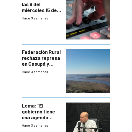
las 6 del
miércoles 15 de
julio de 2026
Hace 3 semanas
Federación Rural
rechaza represa
en Casupá y
firma demanda
Hace 3 semanas
del PN
Lema: “El
gobierno tiene
una agenda
destructiva”
Hace 3 semanas