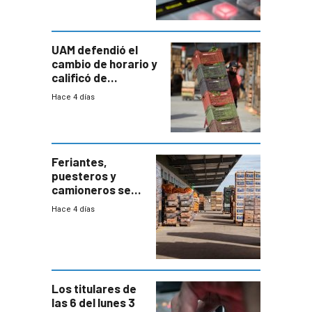
UAM defendió el
cambio de horario y
calificó de
“desproporcionado”
Hace 4 días
el bloqueo de
accesos
Feriantes,
puesteros y
camioneros se
movilizaron en
Hace 4 días
rechazo a
cambios de
horario en UAM
Los titulares de
las 6 del lunes 3