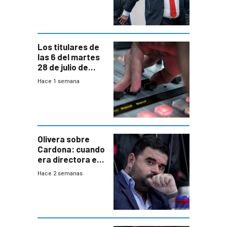
“amigos del
gobierno”
Los titulares de
las 6 del martes
28 de julio de
2026
Hace 1 semana
Olivera sobre
Cardona: cuando
era directora en
UTE “no era muy
Hace 2 semanas
afín” a HIF Global