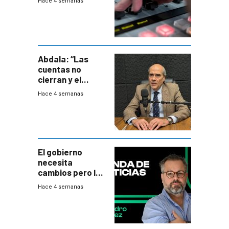
Hace 4 semanas
Abdala: “Las
cuentas no
cierran y el
balance del
Hace 4 semanas
gobierno es
insatisfactorio”
El gobierno
necesita
cambios pero los
ministros tienen
Hace 4 semanas
mejor imagen
que el presidente