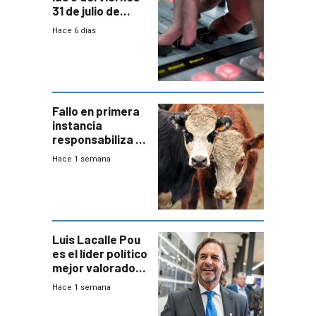
31 de julio de
2026
Hace 6 días
Fallo en primera
instancia
responsabiliza al
Estado por falta
Hace 1 semana
de controles en
República
Ganadera
Luis Lacalle Pou
es el líder político
mejor valorado
del país, según
Hace 1 semana
encuesta de
Equipos