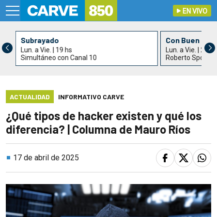
EN VIVO
Subrayado
Con Buen Gus
Lun. a Vie. | 19 hs
Lun. a Vie. | 21 h
Simultáneo con Canal 10
Roberto Spotur
ACTUALIDAD
INFORMATIVO CARVE
¿Qué tipos de hacker existen y qué los
diferencia? | Columna de Mauro Ríos
17 de abril de 2025