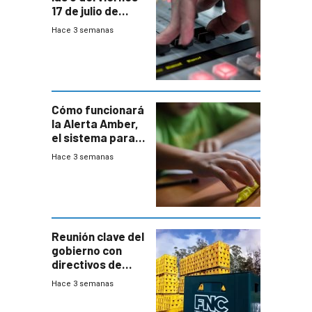
17 de julio de
2026
Hace 3 semanas
Cómo funcionará
la Alerta Amber,
el sistema para
la búsqueda
Hace 3 semanas
temprana de
menores
ausentes
Reunión clave del
gobierno con
directivos de
Fábricas
Hace 3 semanas
Nacionales de
Cervezas