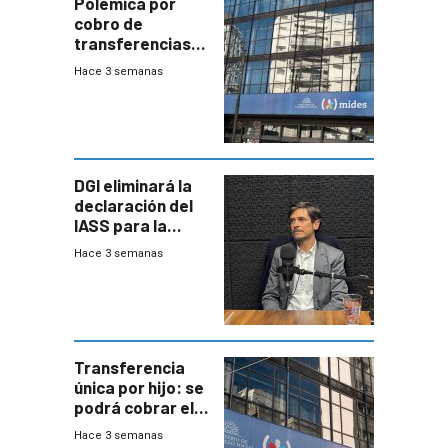
Polémica por
cobro de
transferencias
del Mides en
Hace 3 semanas
efectivo
DGI eliminará la
declaración del
IASS para la
mayoría de los
Hace 3 semanas
jubilados
Transferencia
única por hijo: se
podrá cobrar el
100% en efectivo
Hace 3 semanas
y no habrá