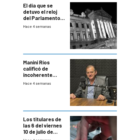
El día que se
detuvo el reloj
del Parlamento
para negociar
Hace 4 semanas
una Rendición de
Cuentas
Manini Ríos
calificó de
incoherente
decisión de
Hace 4 semanas
Coalición de no
votar Rendición
en general
Los titulares de
las 6 del viernes
10 de julio de
2026