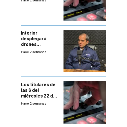
Hace 2 semanas
Interior
desplegará
drones
autónomos para
Hace 2 semanas
responder a
emergencias
desde agosto
Los titulares de
las 6 del
miércoles 22 de
julio de 2026
Hace 2 semanas