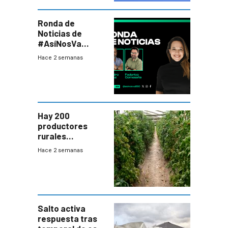
Ronda de
Noticias de
#AsíNosVa
(20/7/26)
Hace 2 semanas
Hay 200
productores
rurales
afectados tras
Hace 2 semanas
temporal en zona
de Salto
Salto activa
respuesta tras