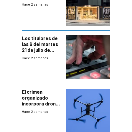
cuentas
Hace 2 semanas
individuales
Los titulares de
las 6 del martes
21 de julio de
2026
Hace 2 semanas
El crimen
organizado
incorpora drones
y abre un nuevo
Hace 2 semanas
desafío para la
seguridad