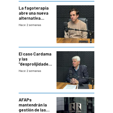
La fagoterapia
abre una nueva
alternativa
contra bacterias
Hace 2 semanas
resistentes:
Uruguay
exportará a Chile
terapia
innovadora
El caso Cardama
y las
“desprolijidades”
que la
Hace 2 semanas
investigadora ha
encontrado
AFAPs
mantendrán la
gestión de las