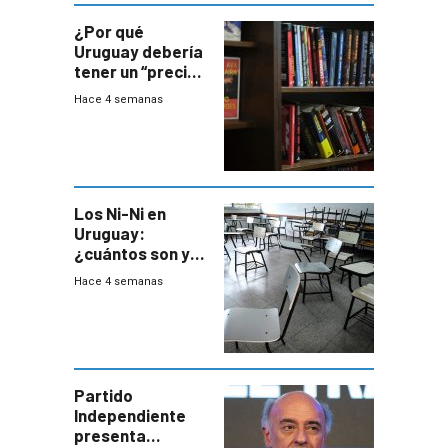
¿Por qué
Uruguay debería
tener un “precio
único” en los
Hace 4 semanas
libros que
permita “salvar”
a los libreros?
Los Ni-Ni en
Uruguay:
¿cuántos son y
en dónde están?
Hace 4 semanas
Partido
Independiente
presenta