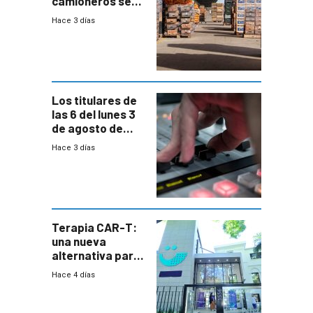
camioneros se
movilizaron en
Hace 3 días
rechazo a
cambios de
horario en UAM
Los titulares de
las 6 del lunes 3
de agosto de
2026
Hace 3 días
Terapia CAR-T:
una nueva
alternativa para
niños y
Hace 4 días
adolescentes
con cáncer