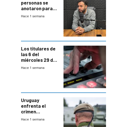
personas se
anotaron para
las pruebas
Hace 1 semana
Acredita que la
ANEP impulsa
para terminar
Bachillerato
Los titulares de
las 6 del
miércoles 29 de
julio de 2026
Hace 1 semana
Uruguay
enfrenta el
crimen
organizado con
Hace 1 semana
capacidades “de