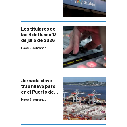
trazabilidad del
Mides
Los titulares de
las 6 del lunes 13
de julio de 2026
Hace 3 semanas
Jornada clave
tras nuevo paro
en el Puerto de
Montevideo
Hace 3 semanas