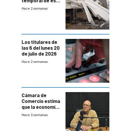
temporal de este
sábado con
Hace 2 semanas
destrozos e
impacto a la
granja
Los titulares de
las 6 del lunes 20
de julio de 2026
Hace 2 semanas
Cámara de
Comercio estima
que la economía
crecerá 1,6%
Hace 3 semanas
este año, pero
advierte una
desaceleración