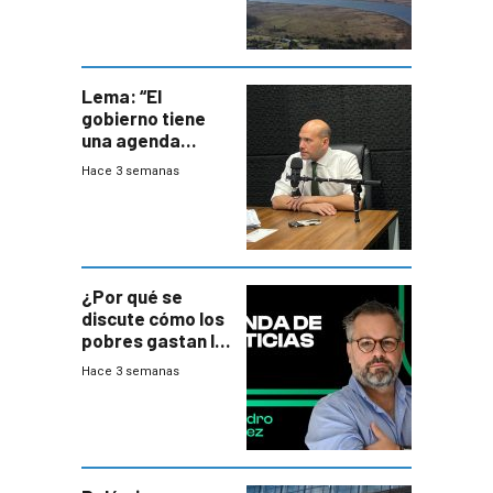
Lema: “El
gobierno tiene
una agenda
destructiva”
Hace 3 semanas
¿Por qué se
discute cómo los
pobres gastan la
plata?
Hace 3 semanas