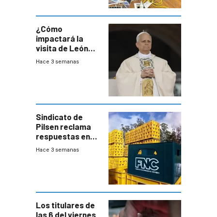
del consumo
¿Cómo
impactará la
visita de León
XIV a Uruguay?
Hace 3 semanas
Sindicato de
Pilsen reclama
respuestas en
medio de
Hace 3 semanas
conversaciones
entre el gobierno
y FNC
Los titulares de
las 6 del viernes