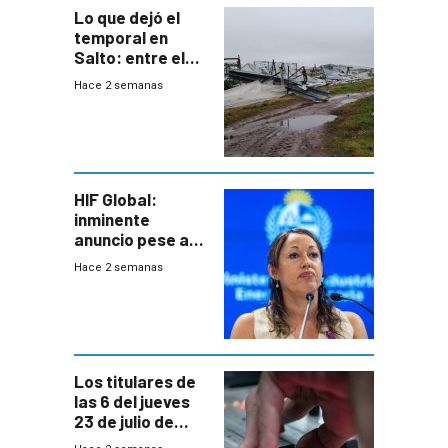
Lo que dejó el
temporal en
Salto: entre el
impacto
Hace 2 semanas
emocional y las
pérdidas sin
seguro
HIF Global:
inminente
anuncio pese a
declaración de
Hace 2 semanas
Cardona y
“demoras” en
acuerdo entre
empresa y
gobierno
Los titulares de
las 6 del jueves
23 de julio de
2026