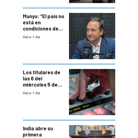
ocho años
Munyo: “El país no
está en
condiciones de
enfrentar una
Hace 1 día
reducción de la
semana laboral”
Los titulares de
las 6 del
miércoles 5 de
agosto de 2026
Hace 1 día
India abre su
primera