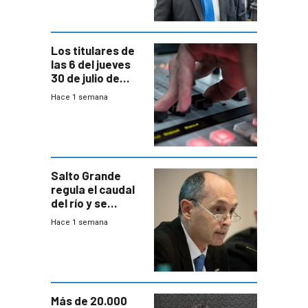
Consultores
Los titulares de
las 6 del jueves
30 de julio de
2026
Hace 1 semana
Salto Grande
regula el caudal
del río y se
prepara para un
Hace 1 semana
escenario de
fuertes crecidas
Más de 20.000