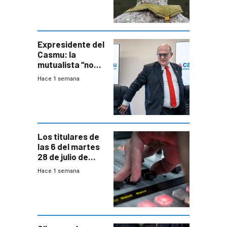
otra época”,
aseguró
especialista en
seguridad
Expresidente del
Casmu: la
mutualista “no
está para pagar”
Hace 1 semana
a interventores
“amigos del
gobierno”
Los titulares de
las 6 del martes
28 de julio de
2026
Hace 1 semana