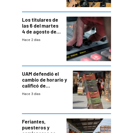
carga horaria
Los titulares de
las 6 del martes
4 de agosto de
2026
Hace 2 días
UAM defendió el
cambio de horario y
calificó de
“desproporcionado”
Hace 3 días
el bloqueo de
accesos
Feriantes,
puesteros y