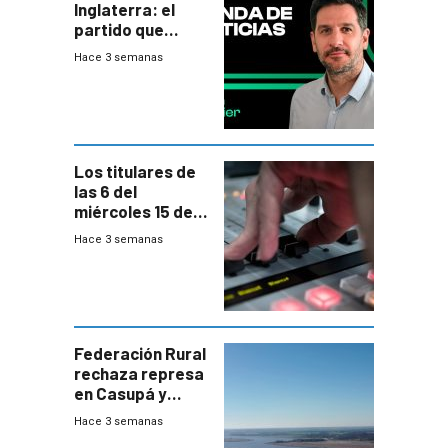
Inglaterra: el
partido que
nunca termina
Hace 3 semanas
Los titulares de
las 6 del
miércoles 15 de
julio de 2026
Hace 3 semanas
Federación Rural
rechaza represa
en Casupá y
firma demanda
Hace 3 semanas
del PN