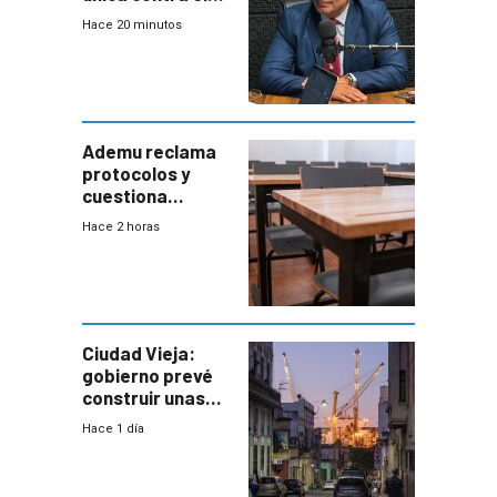
narcotráfico y
Hace 20 minutos
mayor
coordinación
entre Interior y
Defensa
Ademu reclama
protocolos y
cuestiona
demora de
Hace 2 horas
Primaria ante
docente con
antecedentes de
violencia
Ciudad Vieja:
gobierno prevé
construir unas
mil viviendas en
Hace 1 día
un plan de
repoblamiento,
entre siete y