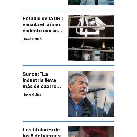
Estudio de la ORT
vincula el crimen
violento con una
menor creación
Hace 6 días
de empresas
formales en el
área
metropolitana
Sunca: “La
industria lleva
más de cuatro
meses sin
Hace 6 días
convenio
colectivo”
Los titulares de
las 6 del viernes