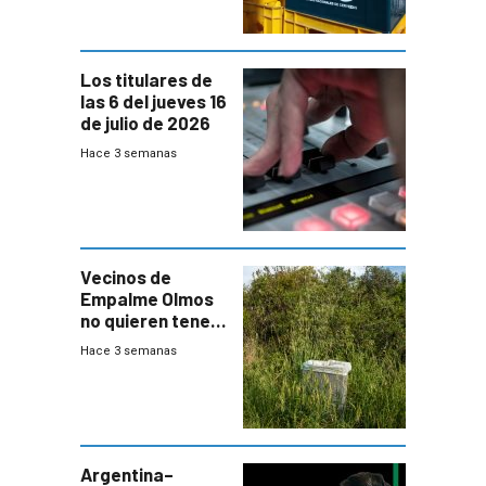
Los titulares de
las 6 del jueves 16
de julio de 2026
Hace 3 semanas
Vecinos de
Empalme Olmos
no quieren tener
cerca una planta
Hace 3 semanas
de tratamiento
de residuos e
impulsan
plebiscito
departamental
Argentina–