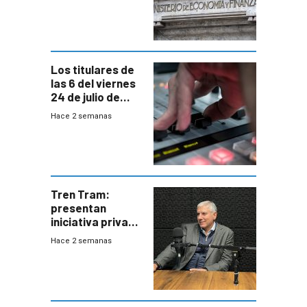
suba arancelaria
de Trump
Los titulares de
las 6 del viernes
24 de julio de
2026
Hace 2 semanas
Tren Tram:
presentan
iniciativa privada
para una red de
Hace 2 semanas
cinco líneas en el
área
metropolitana