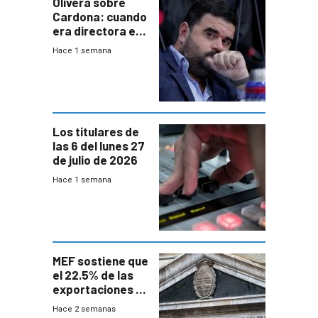
Olivera sobre
Cardona: cuando
era directora en
UTE “no era muy
Hace 1 semana
afín” a HIF Global
Los titulares de
las 6 del lunes 27
de julio de 2026
Hace 1 semana
MEF sostiene que
el 22.5% de las
exportaciones a
EE.UU se verán
Hace 2 semanas
afectadas por la