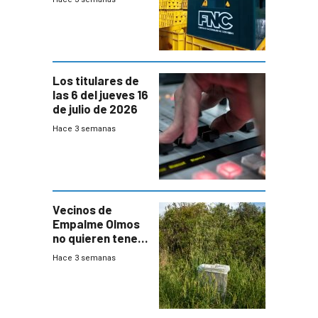
Nacionales de
Cervezas
Los titulares de
las 6 del jueves 16
de julio de 2026
Hace 3 semanas
Vecinos de
Empalme Olmos
no quieren tener
cerca una planta
Hace 3 semanas
de tratamiento
de residuos e
impulsan
plebiscito