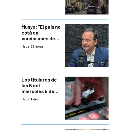
repoblamiento,
entre siete y
ocho años
Munyo: “El país no
está en
condiciones de
enfrentar una
Hace 23 horas
reducción de la
semana laboral”
Los titulares de
las 6 del
miércoles 5 de
agosto de 2026
Hace 1 día