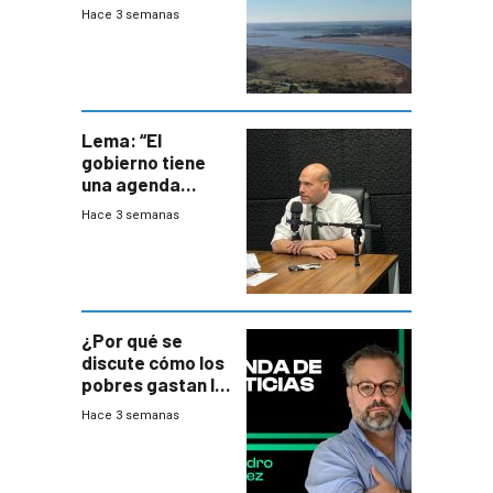
firma demanda
Hace 3 semanas
del PN
Lema: “El
gobierno tiene
una agenda
destructiva”
Hace 3 semanas
¿Por qué se
discute cómo los
pobres gastan la
plata?
Hace 3 semanas