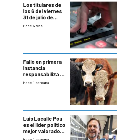
Los titulares de
las 6 del viernes
31 de julio de
2026
Hace 6 días
Fallo en primera
instancia
responsabiliza al
Estado por falta
Hace 1 semana
de controles en
República
Ganadera
Luis Lacalle Pou
es el líder político
mejor valorado
del país, según
Hace 1 semana