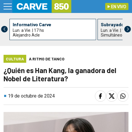
EN VIVO
Informativo Carve
Subrayado Ta
Lun. a Vie. | 17 hs
Lun. a Vie. | 18 h
Alejandro Acle
Simultáneo con 
CULTURA
A RITMO DE TANCO
¿Quién es Han Kang, la ganadora del
Nobel de Literatura?
19 de octubre de 2024