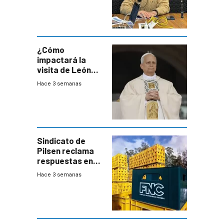
advierte una
desaceleración
del consumo
¿Cómo
impactará la
visita de León
XIV a Uruguay?
Hace 3 semanas
Sindicato de
Pilsen reclama
respuestas en
medio de
Hace 3 semanas
conversaciones
entre el gobierno
y FNC