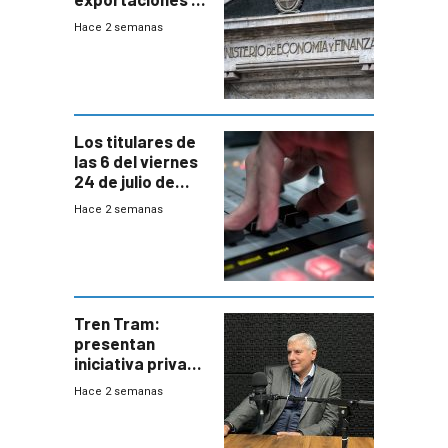
EE.UU se verán
Hace 2 semanas
afectadas por la
suba arancelaria
de Trump
Los titulares de
las 6 del viernes
24 de julio de
2026
Hace 2 semanas
Tren Tram:
presentan
iniciativa privada
para una red de
Hace 2 semanas
cinco líneas en el
área
metropolitana