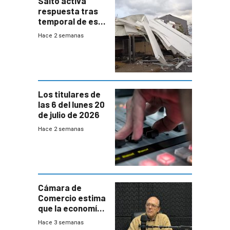
Salto activa
respuesta tras
temporal de este
sábado con
Hace 2 semanas
destrozos e
impacto a la
granja
Los titulares de
las 6 del lunes 20
de julio de 2026
Hace 2 semanas
Cámara de
Comercio estima
que la economía
crecerá 1,6%
Hace 3 semanas
este año, pero