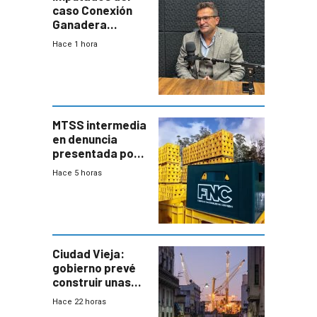
caso Conexión
Ganadera
seguirán en
Hace 1 hora
prisión hasta
febrero del 2027
MTSS intermedia
en denuncia
presentada por
FNC contra
Hace 5 horas
sindicato
Ciudad Vieja:
gobierno prevé
construir unas
mil viviendas en
Hace 22 horas
un plan de