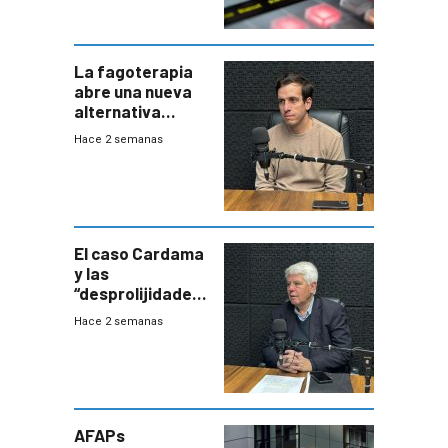
La fagoterapia
abre una nueva
alternativa
contra bacterias
Hace 2 semanas
resistentes:
Uruguay
exportará a Chile
terapia
innovadora
El caso Cardama
y las
“desprolijidades”
que la
Hace 2 semanas
investigadora ha
encontrado
AFAPs