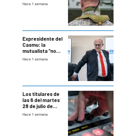
organizado con
Hace 1 semana
capacidades “de
otra época”,
aseguró
especialista en
seguridad
Expresidente del
Casmu: la
mutualista “no
está para pagar”
Hace 1 semana
a interventores
“amigos del
gobierno”
Los titulares de
las 6 del martes
28 de julio de
2026
Hace 1 semana