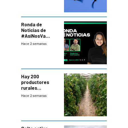
seguridad
Ronda de
Noticias de
#AsíNosVa
(20/7/26)
Hace 2 semanas
Hay 200
productores
rurales
afectados tras
Hace 2 semanas
temporal en zona
de Salto