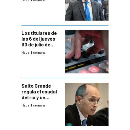
encuesta de
Equipos
Consultores
Los titulares de
las 6 del jueves
30 de julio de
2026
Hace 1 semana
Salto Grande
regula el caudal
del río y se
prepara para un
Hace 1 semana
escenario de
fuertes crecidas