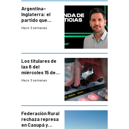
departamental
Argentina–
Inglaterra: el
partido que
nunca termina
Hace 3 semanas
Los titulares de
las 6 del
miércoles 15 de
julio de 2026
Hace 3 semanas
Federación Rural
rechaza represa
en Casupá y