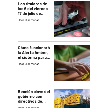
Los titulares de
las 6 del viernes
17 de julio de
2026
Hace 3 semanas
Cómo funcionará
la Alerta Amber,
el sistema para
la búsqueda
Hace 3 semanas
temprana de
menores
ausentes
Reunión clave del
gobierno con
directivos de
Fábricas
Hace 3 semanas