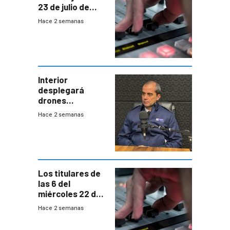
23 de julio de
2026
Hace 2 semanas
Interior
desplegará
drones
autónomos para
Hace 2 semanas
responder a
emergencias
desde agosto
Los titulares de
las 6 del
miércoles 22 de
julio de 2026
Hace 2 semanas