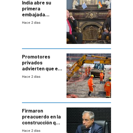
India abre su
primera
embajada
residente en
Hace 2 días
Uruguay y crecen
las expectativas
por un vínculo
comercial con
enorme
potencial
Promotores
privados
advierten que el
nuevo convenio
Hace 2 días
de la
construcción
aumentará
costos y obligará
a revisar
proyectos
Firmaron
preacuerdo en la
construcción que
comprende
Hace 2 días