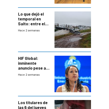
Lo que dejó el
temporal en
Salto: entre el
impacto
Hace 2 semanas
emocional y las
pérdidas sin
seguro
HIF Global:
inminente
anuncio pese a
declaración de
Hace 2 semanas
Cardona y
“demoras” en
acuerdo entre
empresa y
gobierno
Los titulares de
las 6 del jueves