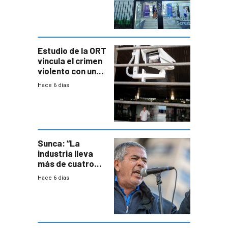
con cáncer
Estudio de la ORT
vincula el crimen
violento con una
menor creación
Hace 6 días
de empresas
formales en el
área
metropolitana
Sunca: “La
industria lleva
más de cuatro
meses sin
Hace 6 días
convenio
colectivo”