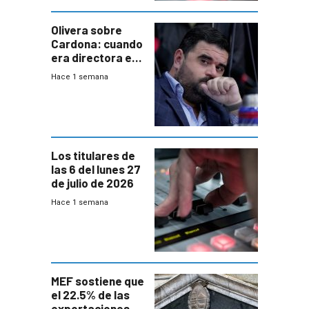
Olivera sobre
Cardona: cuando
era directora en
UTE “no era muy
Hace 1 semana
afín” a HIF Global
Los titulares de
las 6 del lunes 27
de julio de 2026
Hace 1 semana
MEF sostiene que
el 22.5% de las
exportaciones a