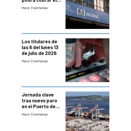
100% en efectivo
Hace 3 semanas
y no habrá
trazabilidad del
Mides
Los titulares de
las 6 del lunes 13
de julio de 2026
Hace 3 semanas
Jornada clave
tras nuevo paro
en el Puerto de
Montevideo
Hace 3 semanas