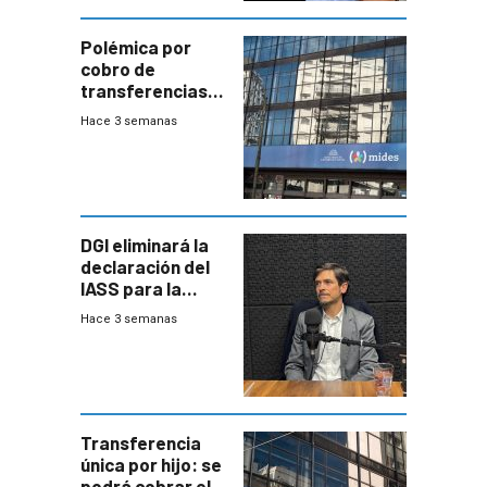
Polémica por
cobro de
transferencias
del Mides en
Hace 3 semanas
efectivo
DGI eliminará la
declaración del
IASS para la
mayoría de los
Hace 3 semanas
jubilados
Transferencia
única por hijo: se
podrá cobrar el