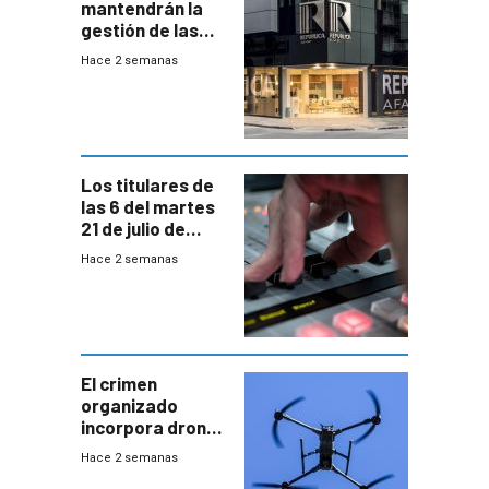
mantendrán la
gestión de las
cuentas
Hace 2 semanas
individuales
Los titulares de
las 6 del martes
21 de julio de
2026
Hace 2 semanas
El crimen
organizado
incorpora drones
y abre un nuevo
Hace 2 semanas
desafío para la