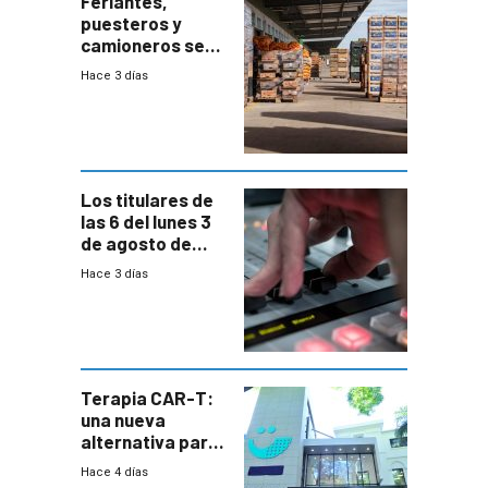
Feriantes,
puesteros y
camioneros se
movilizaron en
Hace 3 días
rechazo a
cambios de
horario en UAM
Los titulares de
las 6 del lunes 3
de agosto de
2026
Hace 3 días
Terapia CAR-T:
una nueva
alternativa para
niños y
Hace 4 días
adolescentes