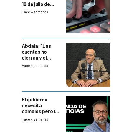
10 de julio de
2026
Hace 4 semanas
Abdala: “Las
cuentas no
cierran y el
balance del
Hace 4 semanas
gobierno es
insatisfactorio”
El gobierno
necesita
cambios pero los
ministros tienen
Hace 4 semanas
mejor imagen
que el presidente