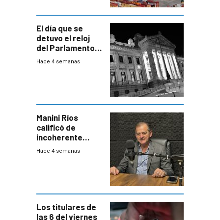
El día que se
detuvo el reloj
del Parlamento
para negociar
Hace 4 semanas
una Rendición de
Cuentas
Manini Ríos
calificó de
incoherente
decisión de
Hace 4 semanas
Coalición de no
votar Rendición
en general
Los titulares de
las 6 del viernes