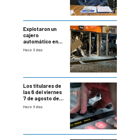
“Quizás no sea
Antel la que
tenga que estar
con mayor
miedo”
Explotaron un
cajero
automático en
Parque Miramar;
Hace 3 días
hay 3 detenidos
Los titulares de
las 6 del viernes
7 de agosto de
2026
Hace 3 días