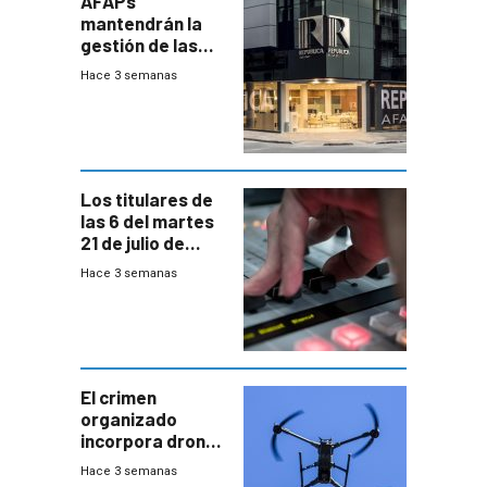
AFAPs
mantendrán la
gestión de las
cuentas
Hace 3 semanas
individuales
Los titulares de
las 6 del martes
21 de julio de
2026
Hace 3 semanas
El crimen
organizado
incorpora drones
y abre un nuevo
Hace 3 semanas
desafío para la