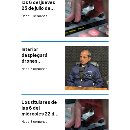
las 6 del jueves
23 de julio de
2026
Hace 3 semanas
Interior
desplegará
drones
autónomos para
Hace 3 semanas
responder a
emergencias
desde agosto
Los titulares de
las 6 del
miércoles 22 de
julio de 2026
Hace 3 semanas