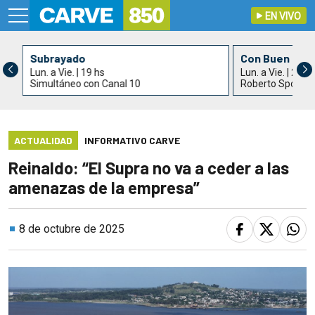
EN VIVO
Subrayado
Con Buen Gus
Lun. a Vie. | 19 hs
Lun. a Vie. | 21 h
Simultáneo con Canal 10
Roberto Spotur
ACTUALIDAD
INFORMATIVO CARVE
Reinaldo: “El Supra no va a ceder a las
amenazas de la empresa”
8 de octubre de 2025