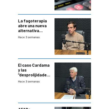
La fagoterapia
abre una nueva
alternativa
contra bacterias
Hace 3 semanas
resistentes:
Uruguay
exportará a Chile
terapia
innovadora
El caso Cardama
y las
“desprolijidades”
que la
Hace 3 semanas
investigadora ha
encontrado