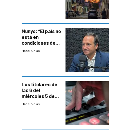
un plan de
repoblamiento,
entre siete y
ocho años
Munyo: “El país no
está en
condiciones de
enfrentar una
Hace 5 días
reducción de la
semana laboral”
Los titulares de
las 6 del
miércoles 5 de
agosto de 2026
Hace 5 días