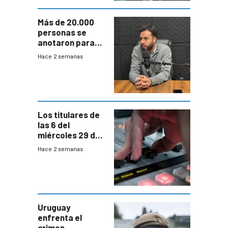
Más de 20.000
personas se
anotaron para
las pruebas
Hace 2 semanas
Acredita que la
ANEP impulsa
para terminar
Bachillerato
Los titulares de
las 6 del
miércoles 29 de
julio de 2026
Hace 2 semanas
Uruguay
enfrenta el
crimen