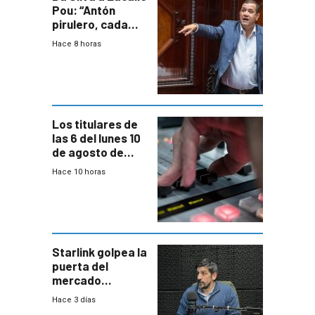
Pou: “Antón
pirulero, cada
cuál atiende su
Hace 8 horas
juego”
Los titulares de
las 6 del lunes 10
de agosto de
2026
Hace 10 horas
Starlink golpea la
puerta del
mercado
uruguayo y Antel
Hace 3 días
responde: