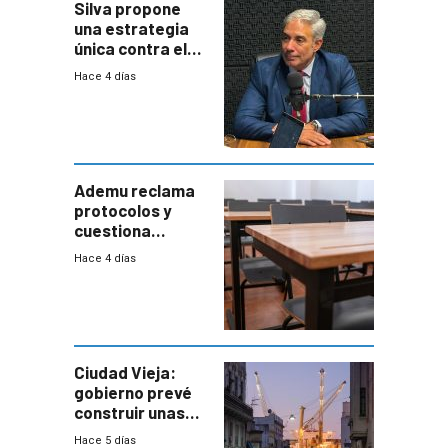
Silva propone
una estrategia
única contra el
narcotráfico y
Hace 4 días
mayor
coordinación
entre Interior y
Defensa
Ademu reclama
protocolos y
cuestiona
demora de
Hace 4 días
Primaria ante
docente con
antecedentes de
violencia
Ciudad Vieja:
gobierno prevé
construir unas
mil viviendas en
Hace 5 días