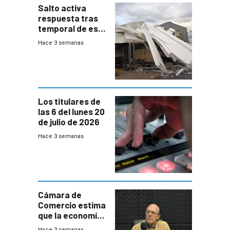
Salto activa
respuesta tras
temporal de este
sábado con
Hace 3 semanas
destrozos e
impacto a la
granja
Los titulares de
las 6 del lunes 20
de julio de 2026
Hace 3 semanas
Cámara de
Comercio estima
que la economía
crecerá 1,6%
Hace 3 semanas