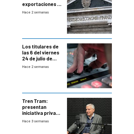
exportaciones a
EE.UU se verán
Hace 2 semanas
afectadas por la
suba arancelaria
de Trump
Los titulares de
las 6 del viernes
24 de julio de
2026
Hace 2 semanas
Tren Tram:
presentan
iniciativa privada
para una red de
Hace 3 semanas
cinco líneas en el
área