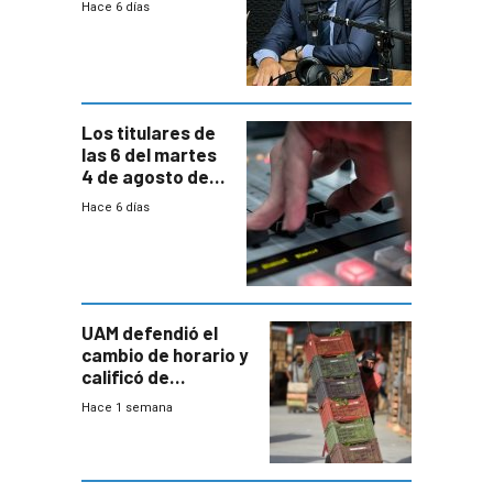
Hace 6 días
reducción
paulatina de
carga horaria
Los titulares de
las 6 del martes
4 de agosto de
2026
Hace 6 días
UAM defendió el
cambio de horario y
calificó de
“desproporcionado”
Hace 1 semana
el bloqueo de
accesos