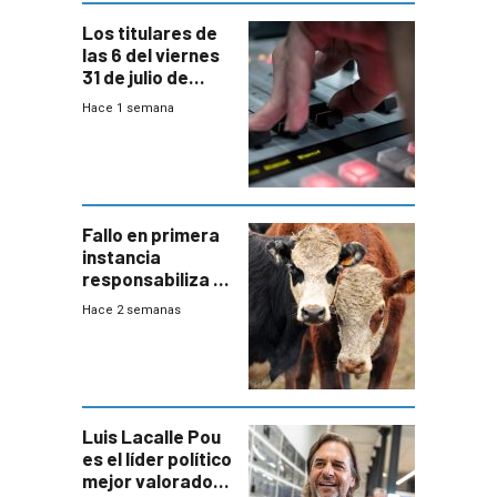
Los titulares de
las 6 del viernes
31 de julio de
2026
Hace 1 semana
Fallo en primera
instancia
responsabiliza al
Estado por falta
Hace 2 semanas
de controles en
República
Ganadera
Luis Lacalle Pou
es el líder político
mejor valorado