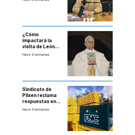
este año, pero
advierte una
desaceleración
del consumo
¿Cómo
impactará la
visita de León
XIV a Uruguay?
Hace 3 semanas
Sindicato de
Pilsen reclama
respuestas en
medio de
Hace 3 semanas
conversaciones
entre el gobierno
y FNC