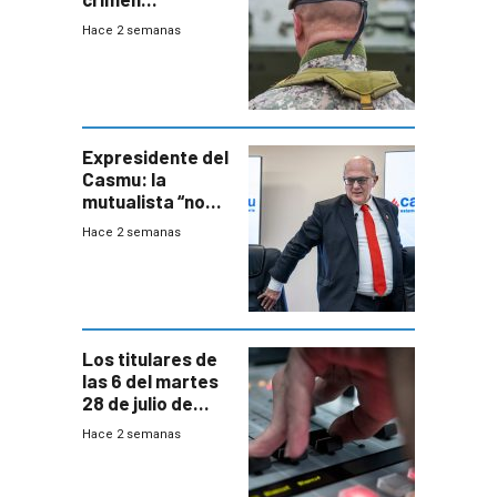
organizado con
Hace 2 semanas
capacidades “de
otra época”,
aseguró
especialista en
seguridad
Expresidente del
Casmu: la
mutualista “no
está para pagar”
Hace 2 semanas
a interventores
“amigos del
gobierno”
Los titulares de
las 6 del martes
28 de julio de
2026
Hace 2 semanas