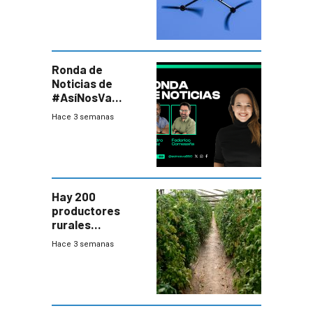
seguridad
Ronda de
Noticias de
#AsíNosVa
(20/7/26)
Hace 3 semanas
Hay 200
productores
rurales
afectados tras
Hace 3 semanas
temporal en zona
de Salto