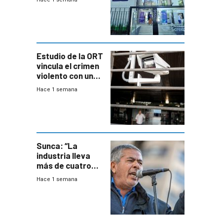
adolescentes
con cáncer
Estudio de la ORT
vincula el crimen
violento con una
menor creación
Hace 1 semana
de empresas
formales en el
área
metropolitana
Sunca: “La
industria lleva
más de cuatro
meses sin
Hace 1 semana
convenio
colectivo”