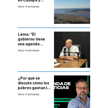
firma demanda
Hace 4 semanas
del PN
Lema: “El
gobierno tiene
una agenda
destructiva”
Hace 4 semanas
¿Por qué se
discute cómo los
pobres gastan la
plata?
Hace 4 semanas