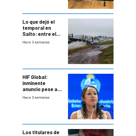
metropolitana
Lo que dejó el
temporal en
Salto: entre el
impacto
Hace 3 semanas
emocional y las
pérdidas sin
seguro
HIF Global:
inminente
anuncio pese a
declaración de
Hace 3 semanas
Cardona y
“demoras” en
acuerdo entre
empresa y
gobierno
Los titulares de