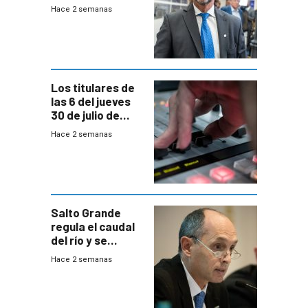
del país, según
Hace 2 semanas
encuesta de
Equipos
Consultores
Los titulares de
las 6 del jueves
30 de julio de
2026
Hace 2 semanas
Salto Grande
regula el caudal
del río y se
prepara para un
Hace 2 semanas
escenario de
fuertes crecidas