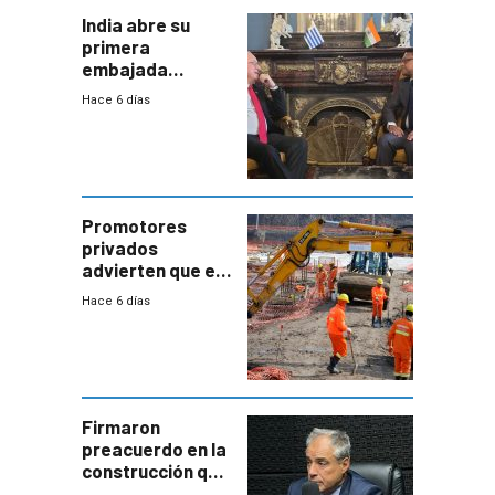
India abre su
primera
embajada
residente en
Hace 6 días
Uruguay y crecen
las expectativas
por un vínculo
comercial con
enorme
potencial
Promotores
privados
advierten que el
nuevo convenio
Hace 6 días
de la
construcción
aumentará
costos y obligará
a revisar
proyectos
Firmaron
preacuerdo en la
construcción que
comprende