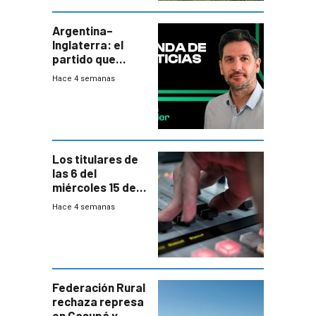
plebiscito
departamental
Argentina–
Inglaterra: el
partido que
nunca termina
Hace 4 semanas
Los titulares de
las 6 del
miércoles 15 de
julio de 2026
Hace 4 semanas
Federación Rural
rechaza represa
en Casupá y