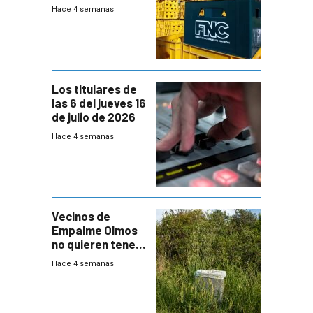
Fábricas
Hace 4 semanas
Nacionales de
Cervezas
Los titulares de
las 6 del jueves 16
de julio de 2026
Hace 4 semanas
Vecinos de
Empalme Olmos
no quieren tener
cerca una planta
Hace 4 semanas
de tratamiento
de residuos e
impulsan