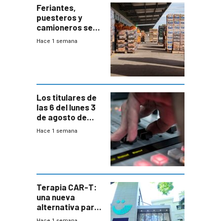
Feriantes,
puesteros y
camioneros se
movilizaron en
Hace 1 semana
rechazo a
cambios de
horario en UAM
Los titulares de
las 6 del lunes 3
de agosto de
2026
Hace 1 semana
Terapia CAR-T:
una nueva
alternativa para
niños y
Hace 1 semana