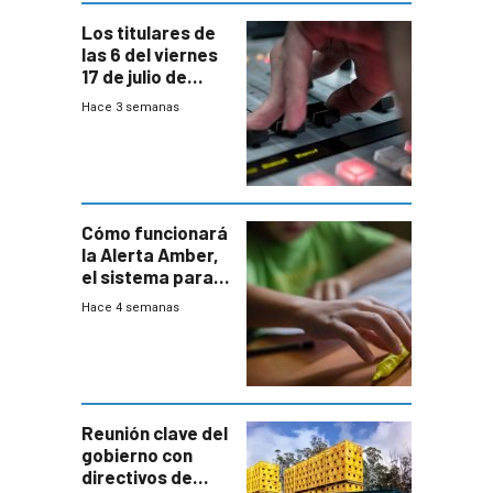
Los titulares de
las 6 del viernes
17 de julio de
2026
Hace 3 semanas
Cómo funcionará
la Alerta Amber,
el sistema para
la búsqueda
Hace 4 semanas
temprana de
menores
ausentes
Reunión clave del
gobierno con
directivos de