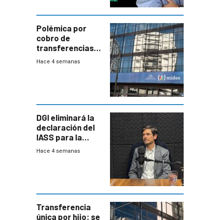
Polémica por
cobro de
transferencias
del Mides en
Hace 4 semanas
efectivo
DGI eliminará la
declaración del
IASS para la
mayoría de los
Hace 4 semanas
jubilados
Transferencia
única por hijo: se