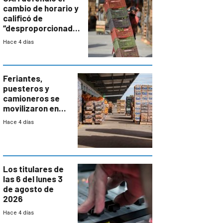
cambio de horario y
calificó de
“desproporcionado”
el bloqueo de
Hace 4 días
accesos
Feriantes,
puesteros y
camioneros se
movilizaron en
rechazo a
Hace 4 días
cambios de
horario en UAM
Los titulares de
las 6 del lunes 3
de agosto de
2026
Hace 4 días