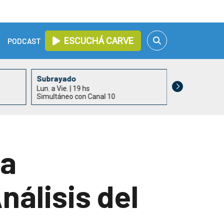
ESCUCHÁ CARVE
PODCAST
Subrayado
Con Buen Gu
Lun. a Vie. | 19 hs
Lun. a Vie. | 21
Simultáneo con Canal 10
Roberto Spotu
la
nálisis del