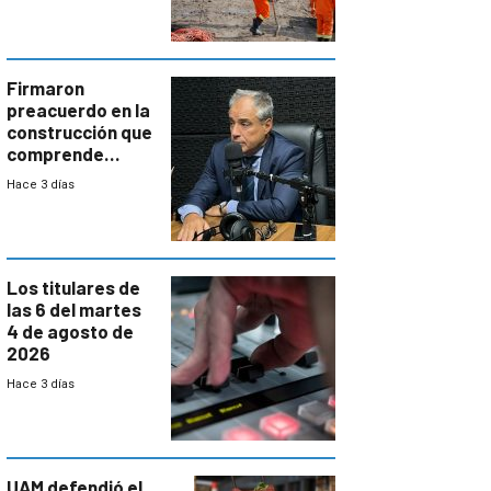
aumentará
costos y obligará
a revisar
proyectos
Firmaron
preacuerdo en la
construcción que
comprende
reducción
Hace 3 días
paulatina de
carga horaria
Los titulares de
las 6 del martes
4 de agosto de
2026
Hace 3 días
UAM defendió el