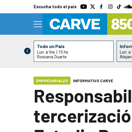
Escucha todo el país
Todo un País
Infor
Lun. a Vie. | 15 hs
Lun. a 
ndrés Elhordoy
Rossana Duarte
Alejan
EMPRESARIALES
INFORMATIVO CARVE
Responsabili
tercerizació