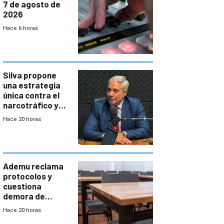
7 de agosto de
2026
Hace 6 horas
Silva propone
una estrategia
única contra el
narcotráfico y
mayor
Hace 20 horas
coordinación
entre Interior y
Defensa
Ademu reclama
protocolos y
cuestiona
demora de
Primaria ante
Hace 20 horas
docente con