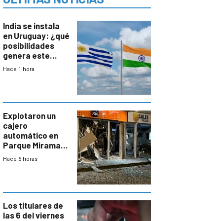
India se instala
en Uruguay: ¿qué
posibilidades
genera este
vínculo
Hace 1 hora
diplomático?
Explotaron un
cajero
automático en
Parque Miramar;
hay 3 detenidos
Hace 5 horas
Los titulares de
las 6 del viernes