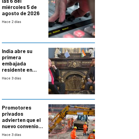
las 6 del
miércoles 5 de
agosto de 2026
Hace 2 días
India abre su
primera
embajada
residente en
Uruguay y crecen
Hace 3 días
las expectativas
por un vínculo
comercial con
enorme
potencial
Promotores
privados
advierten que el
nuevo convenio
de la
Hace 3 días
construcción