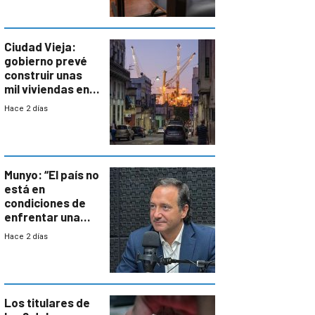
antecedentes de
violencia
Ciudad Vieja:
gobierno prevé
construir unas
mil viviendas en
un plan de
Hace 2 días
repoblamiento,
entre siete y
ocho años
Munyo: “El país no
está en
condiciones de
enfrentar una
reducción de la
Hace 2 días
semana laboral”
Los titulares de