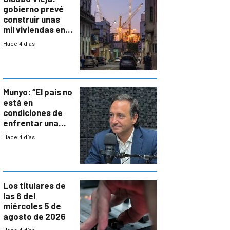
gobierno prevé
construir unas
mil viviendas en
un plan de
Hace 4 días
repoblamiento,
entre siete y
ocho años
Munyo: “El país no
está en
condiciones de
enfrentar una
reducción de la
Hace 4 días
semana laboral”
Los titulares de
las 6 del
miércoles 5 de
agosto de 2026