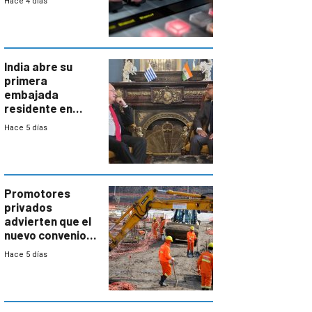
Hace 4 días
India abre su
primera
embajada
residente en
Uruguay y crecen
Hace 5 días
las expectativas
por un vínculo
comercial con
enorme
potencial
Promotores
privados
advierten que el
nuevo convenio
de la
Hace 5 días
construcción
aumentará
costos y obligará
a revisar