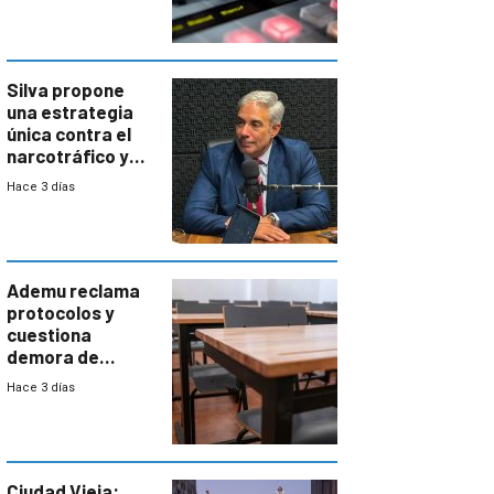
Silva propone
una estrategia
única contra el
narcotráfico y
mayor
Hace 3 días
coordinación
entre Interior y
Defensa
Ademu reclama
protocolos y
cuestiona
demora de
Primaria ante
Hace 3 días
docente con
antecedentes de
violencia
Ciudad Vieja: