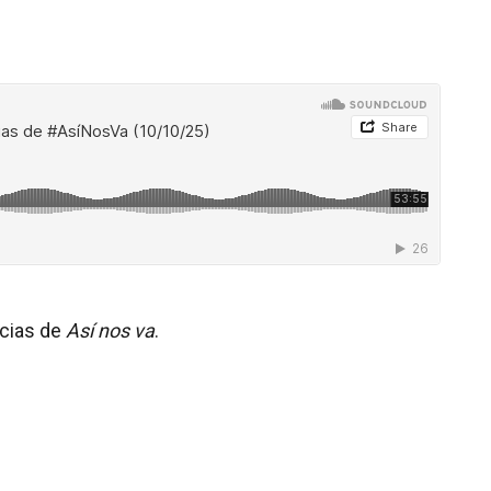
icias de
Así nos va
.