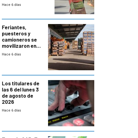
el bloqueo de
Hace 6 días
accesos
Feriantes,
puesteros y
camioneros se
movilizaron en
rechazo a
Hace 6 días
cambios de
horario en UAM
Los titulares de
las 6 del lunes 3
de agosto de
2026
Hace 6 días