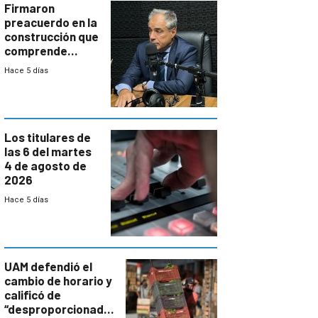
proyectos
Firmaron
preacuerdo en la
construcción que
comprende
reducción
Hace 5 días
paulatina de
carga horaria
Los titulares de
las 6 del martes
4 de agosto de
2026
Hace 5 días
UAM defendió el
cambio de horario y
calificó de
“desproporcionado”