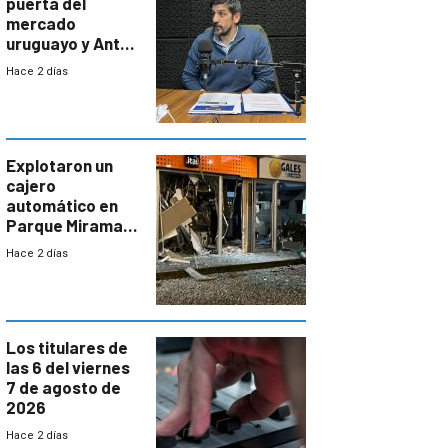
puerta del
mercado
uruguayo y Antel
responde:
Hace 2 días
“Quizás no sea
Antel la que
tenga que estar
con mayor
miedo”
Explotaron un
cajero
automático en
Parque Miramar;
hay 3 detenidos
Hace 2 días
Los titulares de
las 6 del viernes
7 de agosto de
2026
Hace 2 días