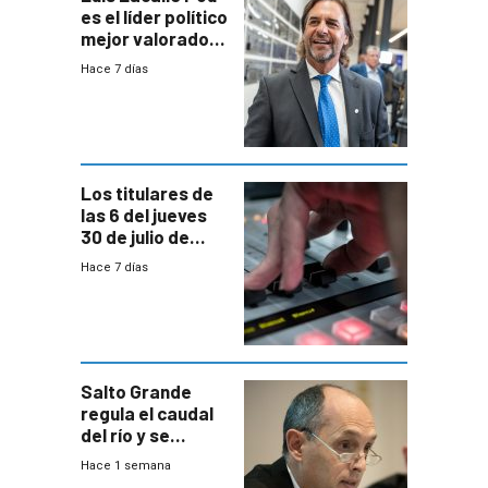
es el líder político
mejor valorado
del país, según
Hace 7 días
encuesta de
Equipos
Consultores
Los titulares de
las 6 del jueves
30 de julio de
2026
Hace 7 días
Salto Grande
regula el caudal
del río y se
prepara para un
Hace 1 semana
escenario de