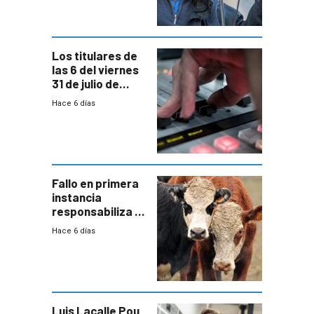
Los titulares de
las 6 del viernes
31 de julio de
2026
Hace 6 días
Fallo en primera
instancia
responsabiliza al
Estado por falta
Hace 6 días
de controles en
República
Ganadera
Luis Lacalle Pou