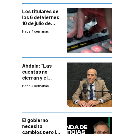
Los titulares de
las 6 del viernes
10 de julio de
2026
Hace 4 semanas
Abdala: “Las
cuentas no
cierran y el
balance del
Hace 4 semanas
gobierno es
insatisfactorio”
El gobierno
necesita
cambios pero los