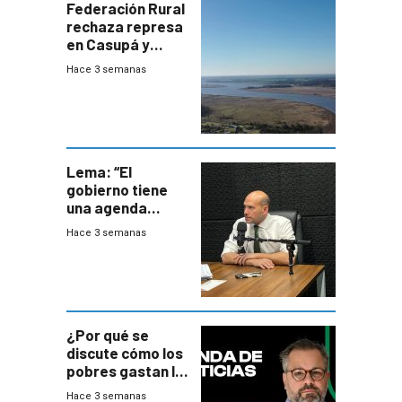
Federación Rural
rechaza represa
en Casupá y
firma demanda
Hace 3 semanas
del PN
Lema: “El
gobierno tiene
una agenda
destructiva”
Hace 3 semanas
¿Por qué se
discute cómo los
pobres gastan la
plata?
Hace 3 semanas