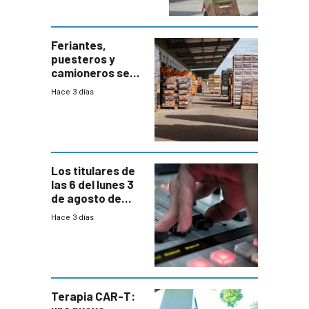
accesos
Feriantes,
puesteros y
camioneros se
movilizaron en
Hace 3 días
rechazo a
cambios de
horario en UAM
Los titulares de
las 6 del lunes 3
de agosto de
2026
Hace 3 días
Terapia CAR-T: