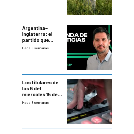
de residuos e
impulsan
plebiscito
departamental
Argentina–
Inglaterra: el
partido que
nunca termina
Hace 3 semanas
Los titulares de
las 6 del
miércoles 15 de
julio de 2026
Hace 3 semanas