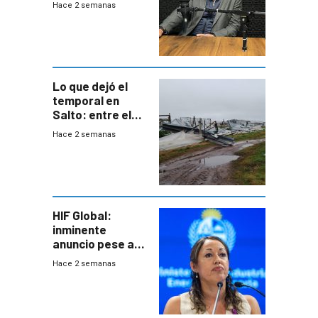
Hace 2 semanas
cinco líneas en el
área
metropolitana
Lo que dejó el
temporal en
Salto: entre el
impacto
Hace 2 semanas
emocional y las
pérdidas sin
seguro
HIF Global:
inminente
anuncio pese a
declaración de
Hace 2 semanas
Cardona y
“demoras” en
acuerdo entre
empresa y