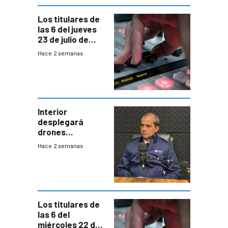
gobierno
Los titulares de
las 6 del jueves
23 de julio de
2026
Hace 2 semanas
Interior
desplegará
drones
autónomos para
Hace 2 semanas
responder a
emergencias
desde agosto
Los titulares de
las 6 del
miércoles 22 de