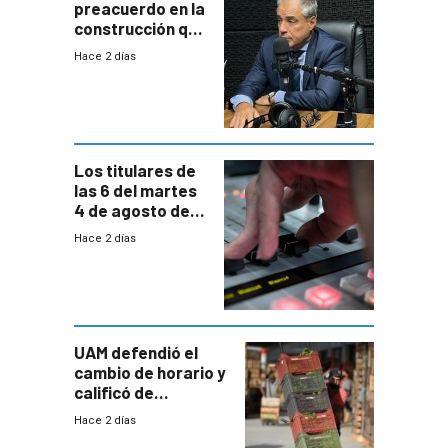
preacuerdo en la
construcción que
comprende
Hace 2 días
reducción
paulatina de
carga horaria
Los titulares de
las 6 del martes
4 de agosto de
2026
Hace 2 días
UAM defendió el
cambio de horario y
calificó de
“desproporcionado”
Hace 2 días
el bloqueo de