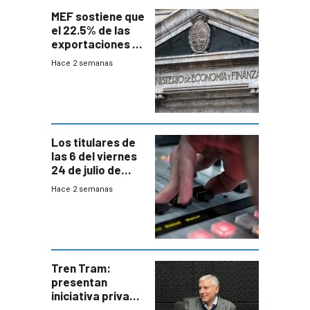
MEF sostiene que
el 22.5% de las
exportaciones a
EE.UU se verán
Hace 2 semanas
afectadas por la
suba arancelaria
de Trump
Los titulares de
las 6 del viernes
24 de julio de
2026
Hace 2 semanas
Tren Tram:
presentan
iniciativa privada
para una red de