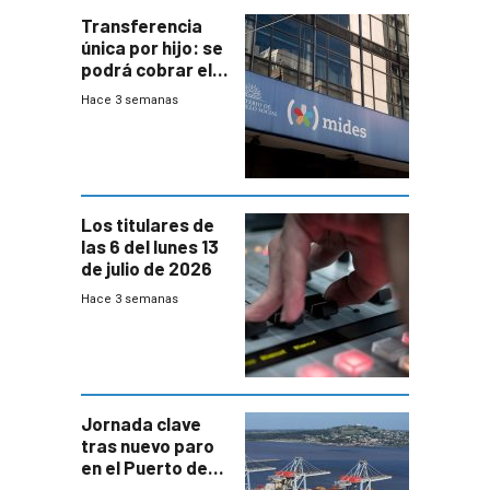
Transferencia
única por hijo: se
podrá cobrar el
100% en efectivo
Hace 3 semanas
y no habrá
trazabilidad del
Mides
Los titulares de
las 6 del lunes 13
de julio de 2026
Hace 3 semanas
Jornada clave
tras nuevo paro
en el Puerto de
Montevideo