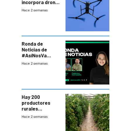
incorpora drones
y abre un nuevo
Hace 2 semanas
desafío para la
seguridad
Ronda de
Noticias de
#AsíNosVa
(20/7/26)
Hace 2 semanas
Hay 200
productores
rurales
afectados tras
Hace 2 semanas
temporal en zona
de Salto