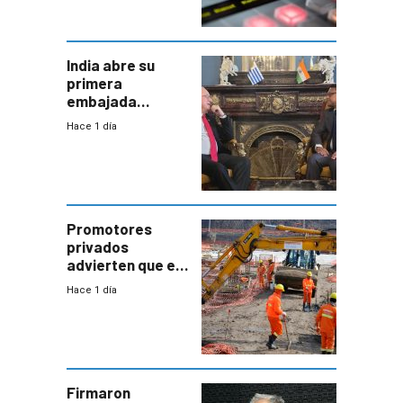
India abre su
primera
embajada
residente en
Hace 1 día
Uruguay y crecen
las expectativas
por un vínculo
comercial con
enorme
potencial
Promotores
privados
advierten que el
nuevo convenio
Hace 1 día
de la
construcción
aumentará
costos y obligará
a revisar
proyectos
Firmaron