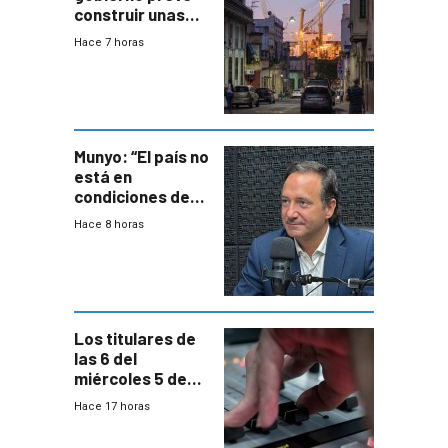
construir unas
mil viviendas en
Hace 7 horas
un plan de
repoblamiento,
entre siete y
ocho años
Munyo: “El país no
está en
condiciones de
enfrentar una
Hace 8 horas
reducción de la
semana laboral”
Los titulares de
las 6 del
miércoles 5 de
agosto de 2026
Hace 17 horas