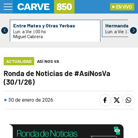
EN VIVO
Entre Mates y Otras Yerbas
Hermandad de 
Lun. a Vie. | 00 hs
Lun. a Vie. | 3 hs
Miguel Cabrera
ACTUALIDAD
ASÍ NOS VA
Ronda de Noticias de #AsíNosVa
(30/1/26)
30 de enero de 2026