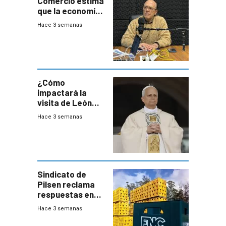
Comercio estima
que la economía
crecerá 1,6%
Hace 3 semanas
este año, pero
advierte una
desaceleración
del consumo
¿Cómo
impactará la
visita de León
XIV a Uruguay?
Hace 3 semanas
Sindicato de
Pilsen reclama
respuestas en
medio de
Hace 3 semanas
conversaciones
entre el gobierno