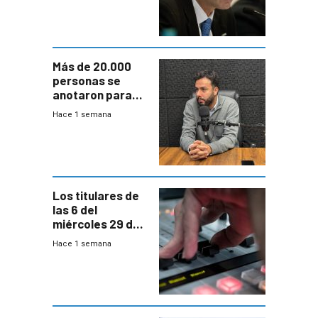
fuertes crecidas
Más de 20.000
personas se
anotaron para
las pruebas
Hace 1 semana
Acredita que la
ANEP impulsa
para terminar
Bachillerato
Los titulares de
las 6 del
miércoles 29 de
julio de 2026
Hace 1 semana