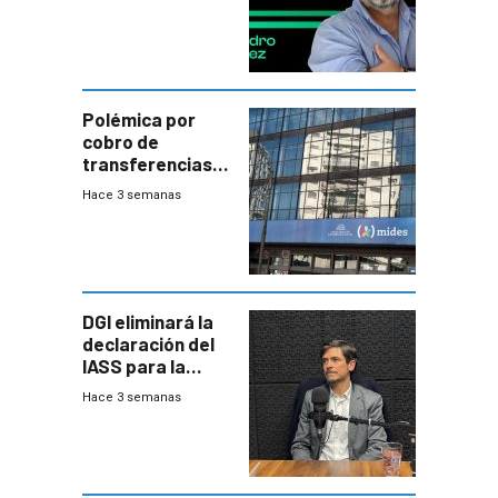
Polémica por
cobro de
transferencias
del Mides en
Hace 3 semanas
efectivo
DGI eliminará la
declaración del
IASS para la
mayoría de los
Hace 3 semanas
jubilados