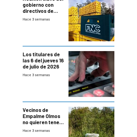
gobierno con
directivos de
Fábricas
Hace 3 semanas
Nacionales de
Cervezas
Los titulares de
las 6 del jueves 16
de julio de 2026
Hace 3 semanas
Vecinos de
Empalme Olmos
no quieren tener
cerca una planta
Hace 3 semanas
de tratamiento