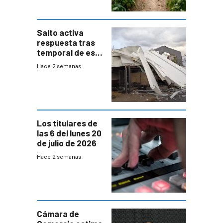
Salto activa
respuesta tras
temporal de este
sábado con
Hace 2 semanas
destrozos e
impacto a la
granja
Los titulares de
las 6 del lunes 20
de julio de 2026
Hace 2 semanas
Cámara de