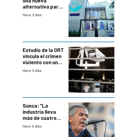
una nueva
alternativa para
niños y
Hace 3 días
adolescentes
con cáncer
Estudio de la ORT
vincula el crimen
violento con una
menor creación
Hace 5 días
de empresas
formales en el
área
metropolitana
Sunca: “La
industria lleva
más de cuatro
meses sin
Hace 6 días
convenio
colectivo”