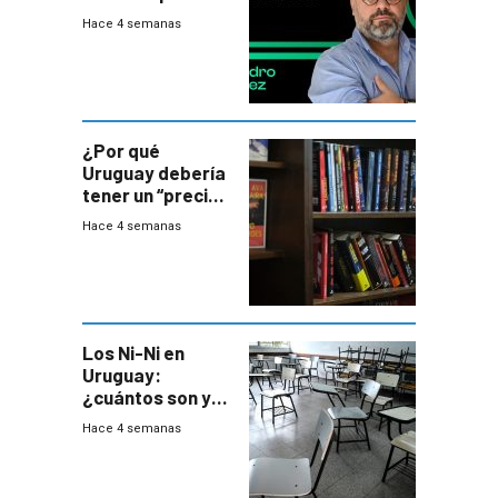
ministros tienen
Hace 4 semanas
mejor imagen
que el presidente
¿Por qué
Uruguay debería
tener un “precio
único” en los
Hace 4 semanas
libros que
permita “salvar”
a los libreros?
Los Ni-Ni en
Uruguay:
¿cuántos son y
en dónde están?
Hace 4 semanas