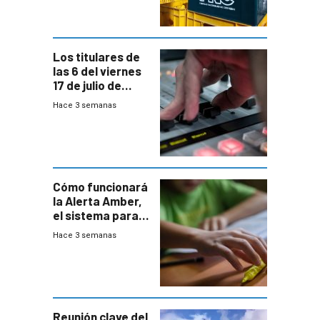
y FNC
Los titulares de
las 6 del viernes
17 de julio de
2026
Hace 3 semanas
Cómo funcionará
la Alerta Amber,
el sistema para
la búsqueda
Hace 3 semanas
temprana de
menores
ausentes
Reunión clave del