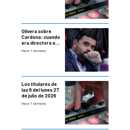
Olivera sobre
Cardona: cuando
era directora en
UTE “no era muy
Hace 1 semana
afín” a HIF Global
Los titulares de
las 6 del lunes 27
de julio de 2026
Hace 1 semana