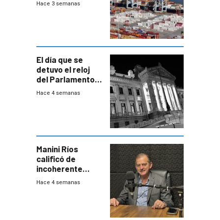
Hace 3 semanas
El día que se
detuvo el reloj
del Parlamento
para negociar
Hace 4 semanas
una Rendición de
Cuentas
Manini Ríos
calificó de
incoherente
decisión de
Hace 4 semanas
Coalición de no
votar Rendición
en general