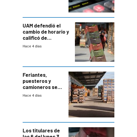
UAM defendió el
cambio de horario y
calificó de
“desproporcionado”
Hace 4 días
el bloqueo de
accesos
Feriantes,
puesteros y
camioneros se
movilizaron en
Hace 4 días
rechazo a
cambios de
horario en UAM
Los titulares de
las 6 del lunes 3