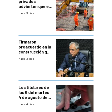
privados
advierten que el
nuevo convenio
Hace 3 días
de la
construcción
aumentará
costos y obligará
a revisar
proyectos
Firmaron
preacuerdo en la
construcción que
comprende
Hace 3 días
reducción
paulatina de
carga horaria
Los titulares de
las 6 del martes
4 de agosto de
2026
Hace 4 días