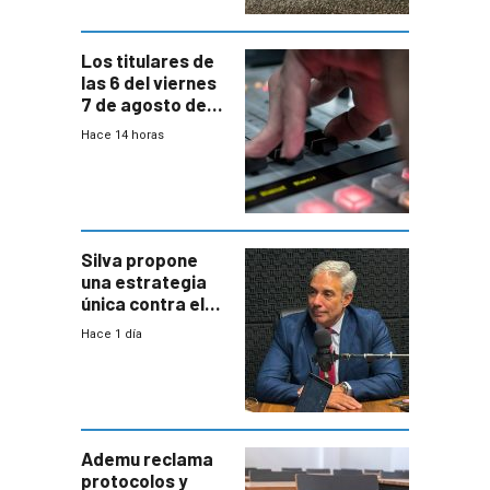
Los titulares de
las 6 del viernes
7 de agosto de
2026
Hace 14 horas
Silva propone
una estrategia
única contra el
narcotráfico y
Hace 1 día
mayor
coordinación
entre Interior y
Defensa
Ademu reclama
protocolos y