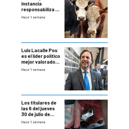
instancia
responsabiliza al
Estado por falta
Hace 1 semana
de controles en
República
Ganadera
Luis Lacalle Pou
es el líder político
mejor valorado
del país, según
Hace 1 semana
encuesta de
Equipos
Consultores
Los titulares de
las 6 del jueves
30 de julio de
2026
Hace 1 semana