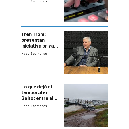
Hace 2 semanas
Tren Tram:
presentan
iniciativa privada
para una red de
Hace 2 semanas
cinco líneas en el
área
metropolitana
Lo que dejó el
temporal en
Salto: entre el
impacto
Hace 2 semanas
emocional y las
pérdidas sin
seguro