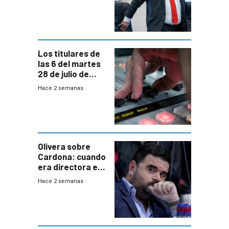
a interventores
“amigos del
gobierno”
Los titulares de
las 6 del martes
28 de julio de
2026
Hace 2 semanas
Olivera sobre
Cardona: cuando
era directora en
UTE “no era muy
Hace 2 semanas
afín” a HIF Global