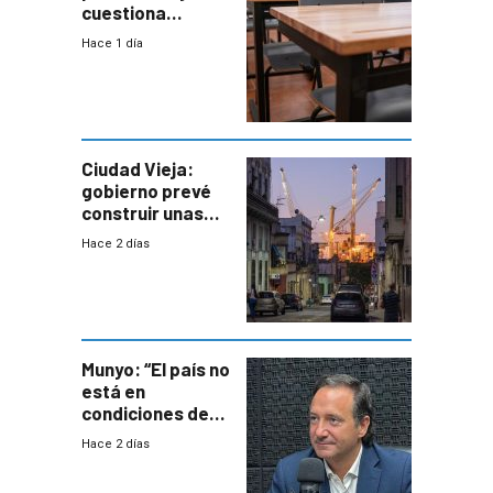
cuestiona
demora de
Hace 1 día
Primaria ante
docente con
antecedentes de
violencia
Ciudad Vieja:
gobierno prevé
construir unas
mil viviendas en
Hace 2 días
un plan de
repoblamiento,
entre siete y
ocho años
Munyo: “El país no
está en
condiciones de
enfrentar una
Hace 2 días
reducción de la
semana laboral”