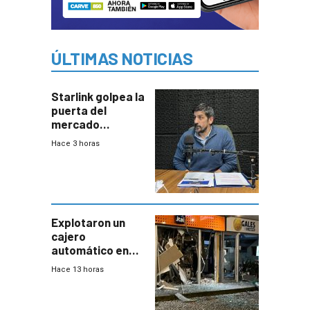
ÚLTIMAS NOTICIAS
Starlink golpea la
puerta del
mercado
uruguayo y Antel
Hace 3 horas
responde:
“Quizás no sea
Antel la que
tenga que estar
con mayor
miedo”
Explotaron un
cajero
automático en
Parque Miramar;
Hace 13 horas
hay 3 detenidos