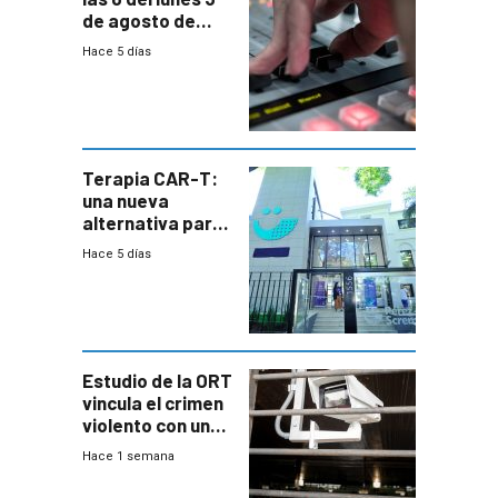
de agosto de
2026
Hace 5 días
Terapia CAR-T:
una nueva
alternativa para
niños y
Hace 5 días
adolescentes
con cáncer
Estudio de la ORT
vincula el crimen
violento con una
menor creación
Hace 1 semana
de empresas
formales en el