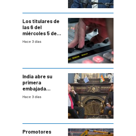
Los titulares de
las 6 del
miércoles 5 de
agosto de 2026
Hace 3 días
India abre su
primera
embajada
residente en
Hace 3 días
Uruguay y crecen
las expectativas
por un vínculo
comercial con
enorme
potencial
Promotores