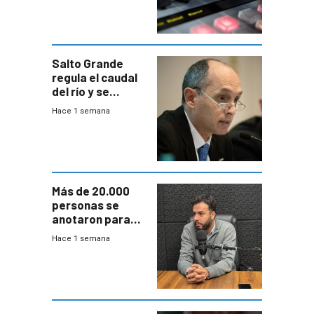
Salto Grande
regula el caudal
del río y se
prepara para un
Hace 1 semana
escenario de
fuertes crecidas
Más de 20.000
personas se
anotaron para
las pruebas
Hace 1 semana
Acredita que la
ANEP impulsa
para terminar
Bachillerato