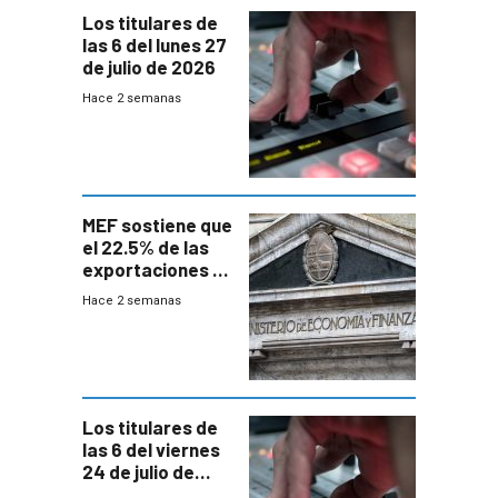
Los titulares de
las 6 del lunes 27
de julio de 2026
Hace 2 semanas
MEF sostiene que
el 22.5% de las
exportaciones a
EE.UU se verán
Hace 2 semanas
afectadas por la
suba arancelaria
de Trump
Los titulares de
las 6 del viernes
24 de julio de
2026