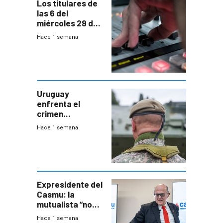
Los titulares de
las 6 del
miércoles 29 de
julio de 2026
Hace 1 semana
Uruguay
enfrenta el
crimen
organizado con
Hace 1 semana
capacidades “de
otra época”,
aseguró
especialista en
seguridad
Expresidente del
Casmu: la
mutualista “no
está para pagar”
Hace 1 semana