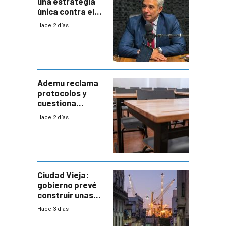
una estrategia
única contra el
narcotráfico y
Hace 2 días
mayor
coordinación
entre Interior y
Defensa
Ademu reclama
protocolos y
cuestiona
demora de
Hace 2 días
Primaria ante
docente con
antecedentes de
violencia
Ciudad Vieja:
gobierno prevé
construir unas
mil viviendas en
Hace 3 días
un plan de
repoblamiento,