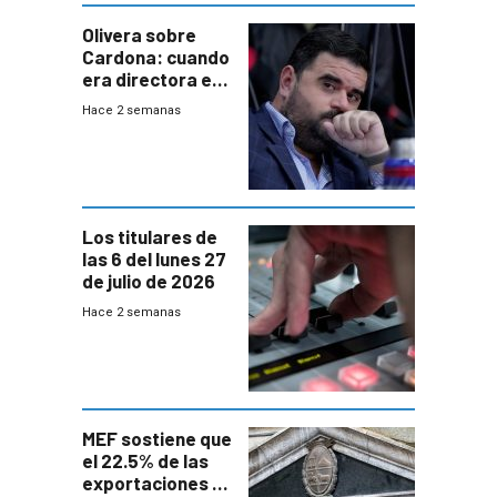
Olivera sobre
Cardona: cuando
era directora en
UTE “no era muy
Hace 2 semanas
afín” a HIF Global
Los titulares de
las 6 del lunes 27
de julio de 2026
Hace 2 semanas
MEF sostiene que
el 22.5% de las
exportaciones a