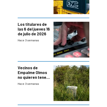
Cervezas
Los titulares de
las 6 del jueves 16
de julio de 2026
Hace 3 semanas
Vecinos de
Empalme Olmos
no quieren tener
cerca una planta
Hace 3 semanas
de tratamiento
de residuos e
impulsan
plebiscito
departamental