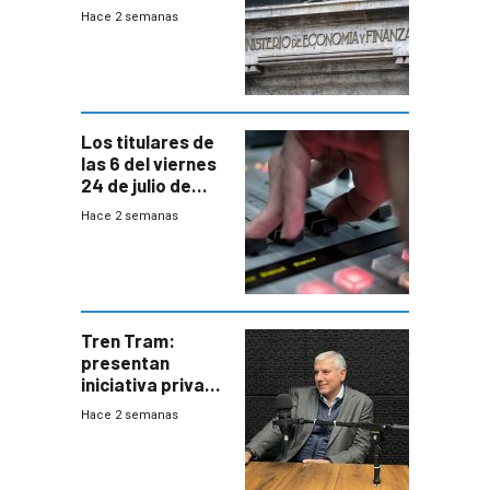
EE.UU se verán
Hace 2 semanas
afectadas por la
suba arancelaria
de Trump
Los titulares de
las 6 del viernes
24 de julio de
2026
Hace 2 semanas
Tren Tram:
presentan
iniciativa privada
para una red de
Hace 2 semanas
cinco líneas en el
área
metropolitana