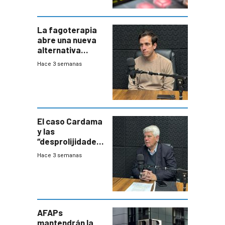
La fagoterapia
abre una nueva
alternativa
contra bacterias
Hace 3 semanas
resistentes:
Uruguay
exportará a Chile
terapia
innovadora
El caso Cardama
y las
“desprolijidades”
que la
Hace 3 semanas
investigadora ha
encontrado
AFAPs
mantendrán la