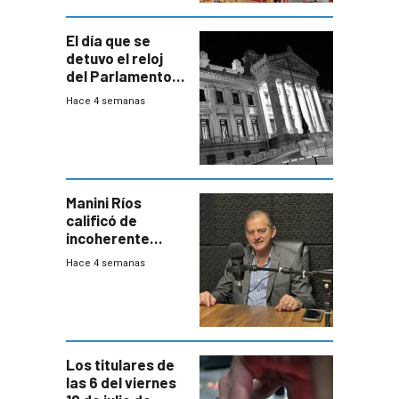
El día que se
detuvo el reloj
del Parlamento
para negociar
Hace 4 semanas
una Rendición de
Cuentas
Manini Ríos
calificó de
incoherente
decisión de
Hace 4 semanas
Coalición de no
votar Rendición
en general
Los titulares de
las 6 del viernes