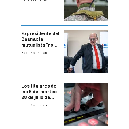
Hace 2 semanas
capacidades “de
otra época”,
aseguró
especialista en
seguridad
Expresidente del
Casmu: la
mutualista “no
está para pagar”
Hace 2 semanas
a interventores
“amigos del
gobierno”
Los titulares de
las 6 del martes
28 de julio de
2026
Hace 2 semanas