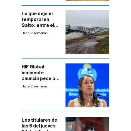
Lo que dejó el
temporal en
Salto: entre el
impacto
Hace 2 semanas
emocional y las
pérdidas sin
seguro
HIF Global:
inminente
anuncio pese a
declaración de
Hace 2 semanas
Cardona y
“demoras” en
acuerdo entre
empresa y
gobierno
Los titulares de
las 6 del jueves