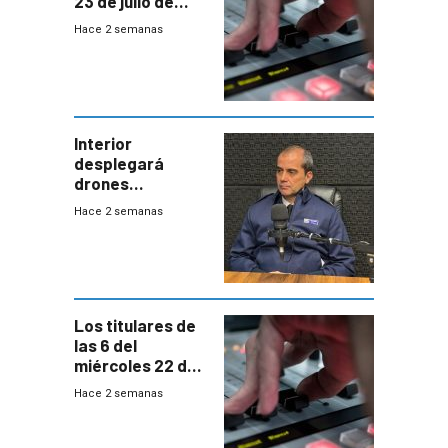
23 de julio de
2026
Hace 2 semanas
Interior
desplegará
drones
autónomos para
Hace 2 semanas
responder a
emergencias
desde agosto
Los titulares de
las 6 del
miércoles 22 de
julio de 2026
Hace 2 semanas