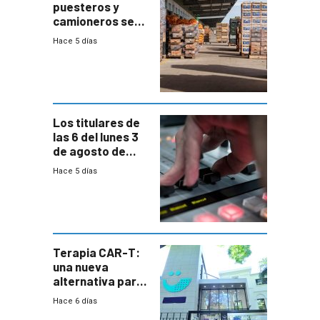
puesteros y
camioneros se
movilizaron en
Hace 5 días
rechazo a
cambios de
horario en UAM
Los titulares de
las 6 del lunes 3
de agosto de
2026
Hace 5 días
Terapia CAR-T:
una nueva
alternativa para
niños y
Hace 6 días
adolescentes