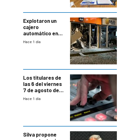
Antel la que
tenga que estar
con mayor
miedo”
Explotaron un
cajero
automático en
Parque Miramar;
Hace 1 día
hay 3 detenidos
Los titulares de
las 6 del viernes
7 de agosto de
2026
Hace 1 día
Silva propone