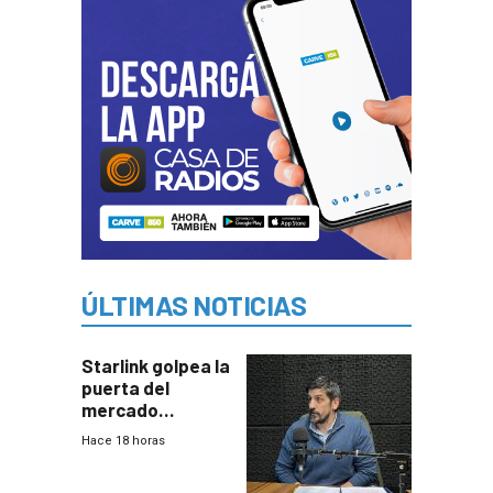
ÚLTIMAS NOTICIAS
Starlink golpea la
puerta del
mercado
uruguayo y Antel
Hace 18 horas
responde:
“Quizás no sea