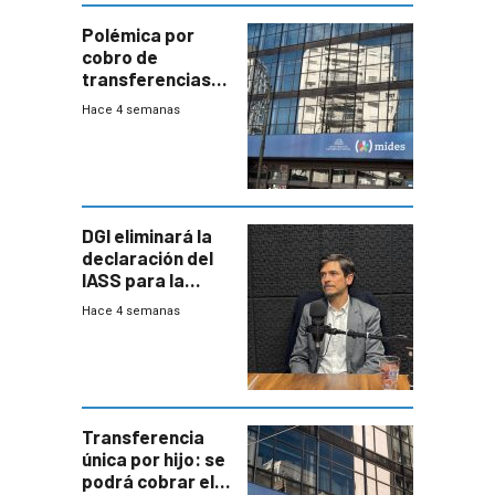
Polémica por
cobro de
transferencias
del Mides en
Hace 4 semanas
efectivo
DGI eliminará la
declaración del
IASS para la
mayoría de los
Hace 4 semanas
jubilados
Transferencia
única por hijo: se
podrá cobrar el