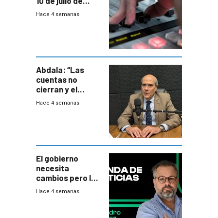
10 de julio de
2026
Hace 4 semanas
Abdala: “Las
cuentas no
cierran y el
balance del
Hace 4 semanas
gobierno es
insatisfactorio”
El gobierno
necesita
cambios pero los
ministros tienen
Hace 4 semanas
mejor imagen
que el presidente