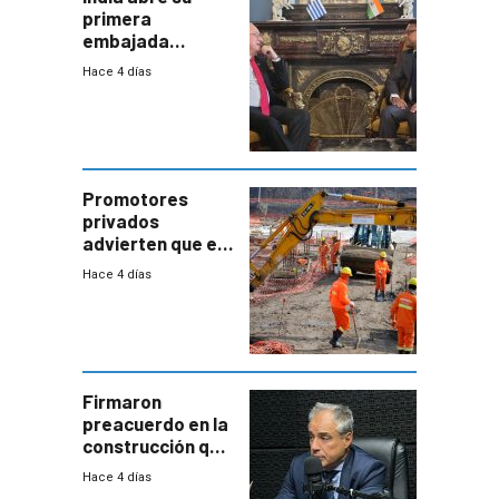
primera
embajada
residente en
Hace 4 días
Uruguay y crecen
las expectativas
por un vínculo
comercial con
enorme
potencial
Promotores
privados
advierten que el
nuevo convenio
Hace 4 días
de la
construcción
aumentará
costos y obligará
a revisar
proyectos
Firmaron
preacuerdo en la
construcción que
comprende
Hace 4 días
reducción