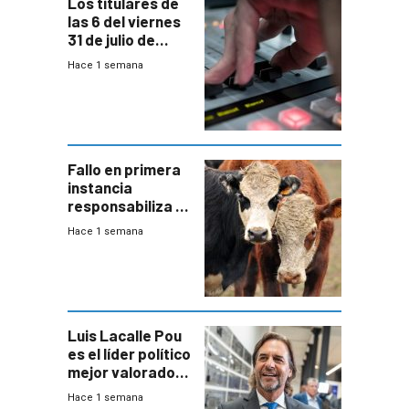
Los titulares de
las 6 del viernes
31 de julio de
2026
Hace 1 semana
Fallo en primera
instancia
responsabiliza al
Estado por falta
Hace 1 semana
de controles en
República
Ganadera
Luis Lacalle Pou
es el líder político
mejor valorado
del país, según
Hace 1 semana
encuesta de