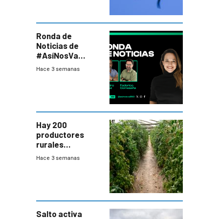
Ronda de
Noticias de
#AsíNosVa
(20/7/26)
Hace 3 semanas
Hay 200
productores
rurales
afectados tras
Hace 3 semanas
temporal en zona
de Salto
Salto activa