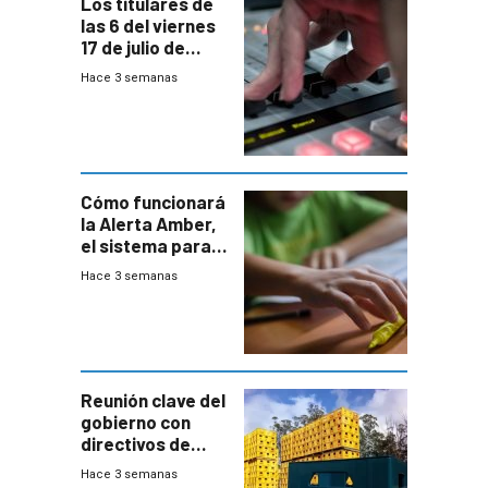
Los titulares de
las 6 del viernes
17 de julio de
2026
Hace 3 semanas
Cómo funcionará
la Alerta Amber,
el sistema para
la búsqueda
Hace 3 semanas
temprana de
menores
ausentes
Reunión clave del
gobierno con
directivos de
Fábricas
Hace 3 semanas
Nacionales de