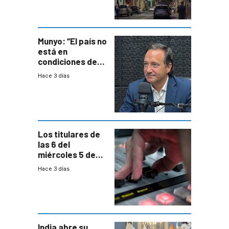
entre siete y
ocho años
Munyo: “El país no
está en
condiciones de
enfrentar una
Hace 3 días
reducción de la
semana laboral”
Los titulares de
las 6 del
miércoles 5 de
agosto de 2026
Hace 3 días
India abre su