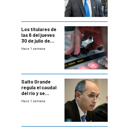
Equipos
Consultores
Los titulares de
las 6 del jueves
30 de julio de
2026
Hace 1 semana
Salto Grande
regula el caudal
del río y se
prepara para un
Hace 1 semana
escenario de
fuertes crecidas