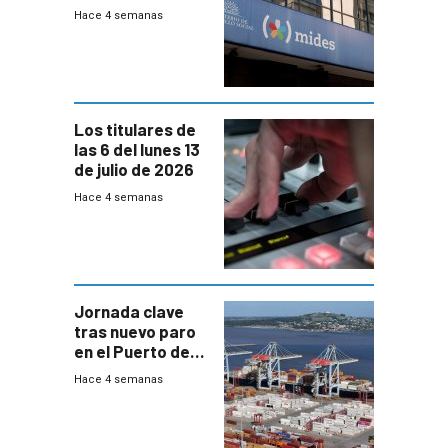
100% en efectivo
Hace 4 semanas
y no habrá
trazabilidad del
Mides
Los titulares de
las 6 del lunes 13
de julio de 2026
Hace 4 semanas
Jornada clave
tras nuevo paro
en el Puerto de
Montevideo
Hace 4 semanas