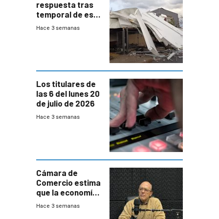
respuesta tras
temporal de este
sábado con
Hace 3 semanas
destrozos e
impacto a la
granja
Los titulares de
las 6 del lunes 20
de julio de 2026
Hace 3 semanas
Cámara de
Comercio estima
que la economía
crecerá 1,6%
Hace 3 semanas
este año, pero