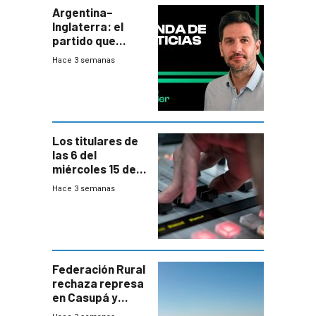
Argentina–
Inglaterra: el
partido que
nunca termina
Hace 3 semanas
Los titulares de
las 6 del
miércoles 15 de
julio de 2026
Hace 3 semanas
Federación Rural
rechaza represa
en Casupá y
firma demanda