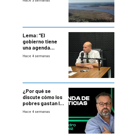
Hace 3 semanas
del PN
Lema: “El
gobierno tiene
una agenda
destructiva”
Hace 4 semanas
¿Por qué se
discute cómo los
pobres gastan la
plata?
Hace 4 semanas