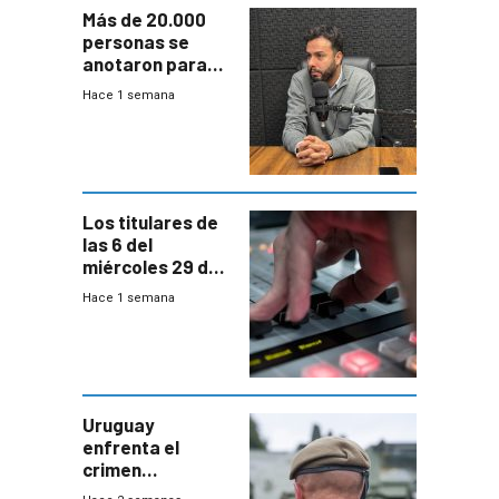
Más de 20.000
personas se
anotaron para
las pruebas
Hace 1 semana
Acredita que la
ANEP impulsa
para terminar
Bachillerato
Los titulares de
las 6 del
miércoles 29 de
julio de 2026
Hace 1 semana
Uruguay
enfrenta el
crimen
organizado con