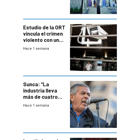
con cáncer
Estudio de la ORT
vincula el crimen
violento con una
menor creación
Hace 1 semana
de empresas
formales en el
área
metropolitana
Sunca: “La
industria lleva
más de cuatro
meses sin
Hace 1 semana
convenio
colectivo”