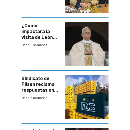
advierte una
desaceleración
del consumo
¿Cómo
impactará la
visita de León
XIV a Uruguay?
Hace 3 semanas
Sindicato de
Pilsen reclama
respuestas en
medio de
Hace 3 semanas
conversaciones
entre el gobierno
y FNC