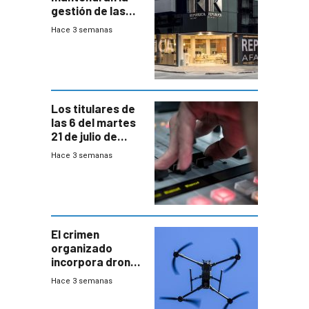
gestión de las
cuentas
Hace 3 semanas
individuales
Los titulares de
las 6 del martes
21 de julio de
2026
Hace 3 semanas
El crimen
organizado
incorpora drones
y abre un nuevo
Hace 3 semanas
desafío para la
seguridad