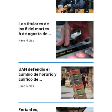
paulatina de
carga horaria
Los titulares de
las 6 del martes
4 de agosto de
2026
Hace 4 días
UAM defendió el
cambio de horario y
calificó de
“desproporcionado”
Hace 5 días
el bloqueo de
accesos
Feriantes,