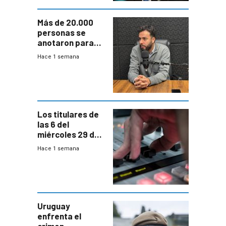
Más de 20.000
personas se
anotaron para
las pruebas
Hace 1 semana
Acredita que la
ANEP impulsa
para terminar
Bachillerato
Los titulares de
las 6 del
miércoles 29 de
julio de 2026
Hace 1 semana
Uruguay
enfrenta el
crimen