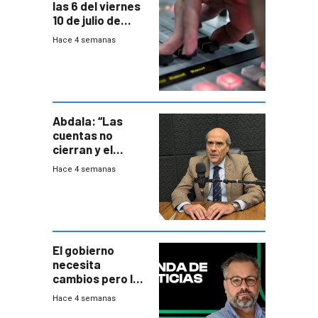
las 6 del viernes
10 de julio de
2026
Hace 4 semanas
Abdala: “Las
cuentas no
cierran y el
balance del
Hace 4 semanas
gobierno es
insatisfactorio”
El gobierno
necesita
cambios pero los
ministros tienen
Hace 4 semanas
mejor imagen