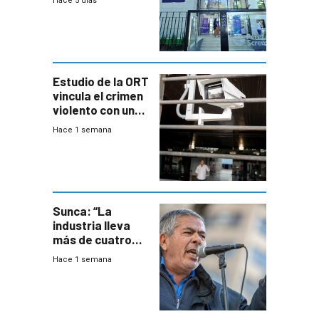
Hace 5 días
adolescentes
con cáncer
Estudio de la ORT
vincula el crimen
violento con una
menor creación
Hace 1 semana
de empresas
formales en el
área
metropolitana
Sunca: “La
industria lleva
más de cuatro
meses sin
Hace 1 semana
convenio
colectivo”