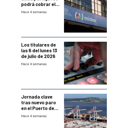
podrá cobrar el
100% en efectivo
Hace 4 semanas
y no habrá
trazabilidad del
Mides
Los titulares de
las 6 del lunes 13
de julio de 2026
Hace 4 semanas
Jornada clave
tras nuevo paro
en el Puerto de
Montevideo
Hace 4 semanas