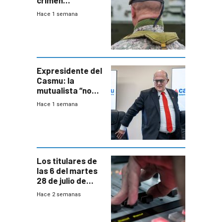
organizado con
Hace 1 semana
capacidades “de
otra época”,
aseguró
especialista en
seguridad
Expresidente del
Casmu: la
mutualista “no
está para pagar”
Hace 1 semana
a interventores
“amigos del
gobierno”
Los titulares de
las 6 del martes
28 de julio de
2026
Hace 2 semanas