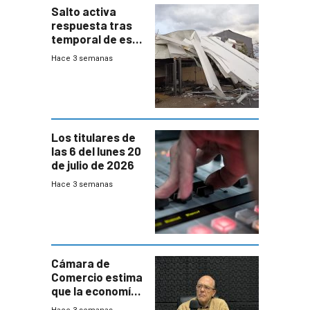
Salto activa
respuesta tras
temporal de este
sábado con
Hace 3 semanas
destrozos e
impacto a la
granja
Los titulares de
las 6 del lunes 20
de julio de 2026
Hace 3 semanas
Cámara de
Comercio estima
que la economía
crecerá 1,6%