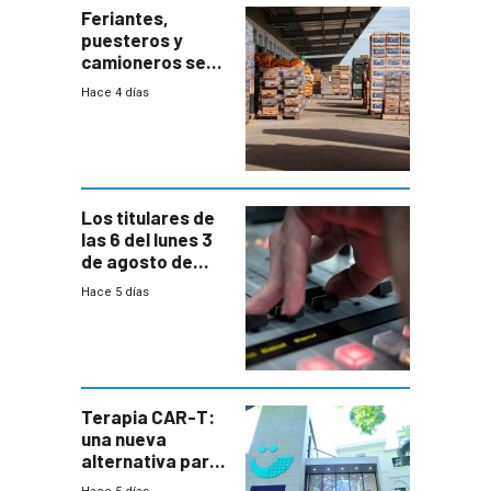
Feriantes,
puesteros y
camioneros se
movilizaron en
Hace 4 días
rechazo a
cambios de
horario en UAM
Los titulares de
las 6 del lunes 3
de agosto de
2026
Hace 5 días
Terapia CAR-T:
una nueva
alternativa para
niños y