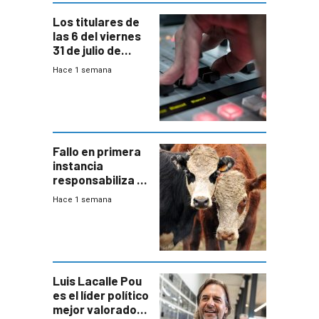
Los titulares de
las 6 del viernes
31 de julio de
2026
Hace 1 semana
Fallo en primera
instancia
responsabiliza al
Estado por falta
Hace 1 semana
de controles en
República
Ganadera
Luis Lacalle Pou
es el líder político
mejor valorado