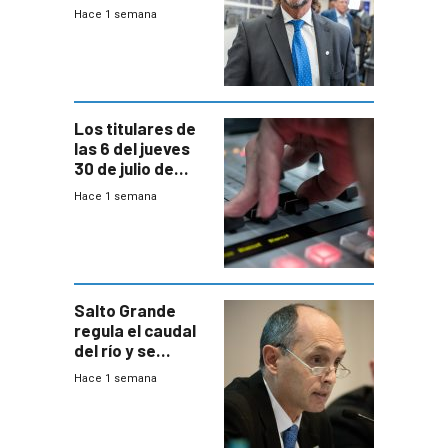
del país, según
Hace 1 semana
encuesta de
Equipos
Consultores
Los titulares de
las 6 del jueves
30 de julio de
2026
Hace 1 semana
Salto Grande
regula el caudal
del río y se
prepara para un
Hace 1 semana
escenario de
fuertes crecidas