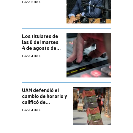
Hace 3 días
reducción
paulatina de
carga horaria
Los titulares de
las 6 del martes
4 de agosto de
2026
Hace 4 días
UAM defendió el
cambio de horario y
calificó de
“desproporcionado”
Hace 4 días
el bloqueo de
accesos