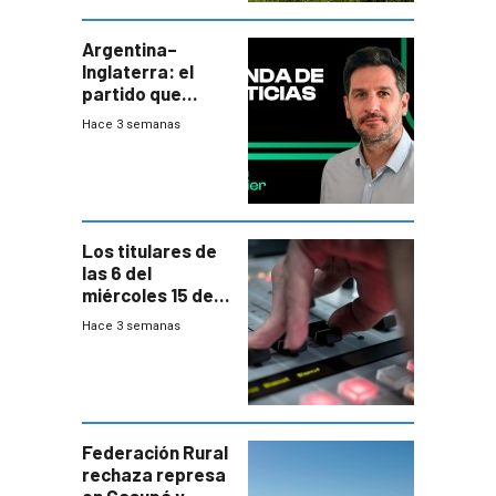
plebiscito
departamental
Argentina–
Inglaterra: el
partido que
nunca termina
Hace 3 semanas
Los titulares de
las 6 del
miércoles 15 de
julio de 2026
Hace 3 semanas
Federación Rural
rechaza represa
en Casupá y