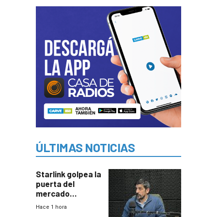
ÚLTIMAS NOTICIAS
Starlink golpea la
puerta del
mercado
uruguayo y Antel
Hace 1 hora
responde: