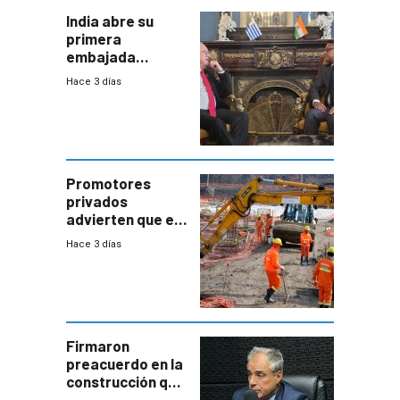
India abre su
primera
embajada
residente en
Hace 3 días
Uruguay y crecen
las expectativas
por un vínculo
comercial con
enorme
potencial
Promotores
privados
advierten que el
nuevo convenio
Hace 3 días
de la
construcción
aumentará
costos y obligará
a revisar
proyectos
Firmaron
preacuerdo en la
construcción que
comprende