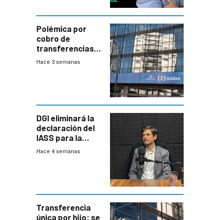
Polémica por
cobro de
transferencias
del Mides en
Hace 3 semanas
efectivo
DGI eliminará la
declaración del
IASS para la
mayoría de los
Hace 4 semanas
jubilados
Transferencia
única por hijo: se