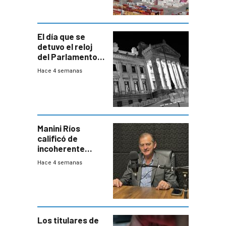
El día que se
detuvo el reloj
del Parlamento
para negociar
Hace 4 semanas
una Rendición de
Cuentas
Manini Ríos
calificó de
incoherente
decisión de
Hace 4 semanas
Coalición de no
votar Rendición
en general
Los titulares de