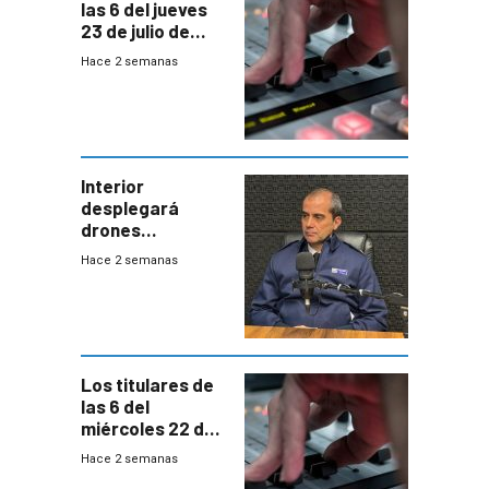
las 6 del jueves
23 de julio de
2026
Hace 2 semanas
Interior
desplegará
drones
autónomos para
Hace 2 semanas
responder a
emergencias
desde agosto
Los titulares de
las 6 del
miércoles 22 de
julio de 2026
Hace 2 semanas