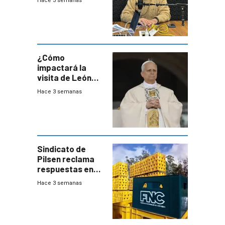
Hace 3 semanas
este año, pero
advierte una
desaceleración
del consumo
¿Cómo
impactará la
visita de León
XIV a Uruguay?
Hace 3 semanas
Sindicato de
Pilsen reclama
respuestas en
medio de
Hace 3 semanas
conversaciones
entre el gobierno
y FNC