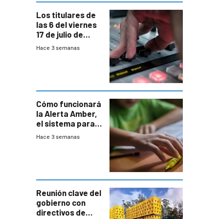
Los titulares de
las 6 del viernes
17 de julio de
2026
Hace 3 semanas
Cómo funcionará
la Alerta Amber,
el sistema para
la búsqueda
Hace 3 semanas
temprana de
menores
ausentes
Reunión clave del
gobierno con
directivos de