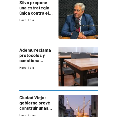
Silva propone
una estrategia
única contra el
narcotráfico y
Hace 1 día
mayor
coordinación
entre Interior y
Defensa
Ademu reclama
protocolos y
cuestiona
demora de
Hace 1 día
Primaria ante
docente con
antecedentes de
violencia
Ciudad Vieja:
gobierno prevé
construir unas
mil viviendas en
Hace 2 días