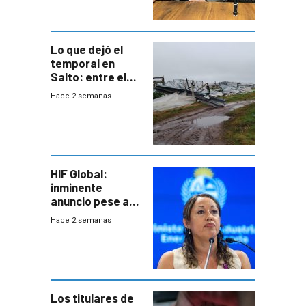
metropolitana
Lo que dejó el
temporal en
Salto: entre el
impacto
Hace 2 semanas
emocional y las
pérdidas sin
seguro
HIF Global:
inminente
anuncio pese a
declaración de
Hace 2 semanas
Cardona y
“demoras” en
acuerdo entre
empresa y
gobierno
Los titulares de