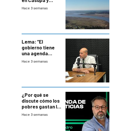
firma demanda
Hace 3 semanas
del PN
Lema: “El
gobierno tiene
una agenda
destructiva”
Hace 3 semanas
¿Por qué se
discute cómo los
pobres gastan la
plata?
Hace 3 semanas