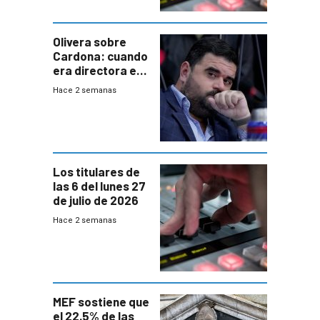
Olivera sobre
Cardona: cuando
era directora en
UTE “no era muy
Hace 2 semanas
afín” a HIF Global
Los titulares de
las 6 del lunes 27
de julio de 2026
Hace 2 semanas
MEF sostiene que
el 22.5% de las