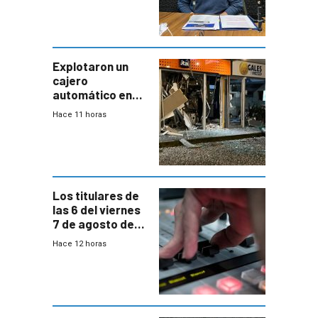
“Quizás no sea
Antel la que
tenga que estar
con mayor
miedo”
Explotaron un
cajero
automático en
Parque Miramar;
Hace 11 horas
hay 3 detenidos
Los titulares de
las 6 del viernes
7 de agosto de
2026
Hace 12 horas