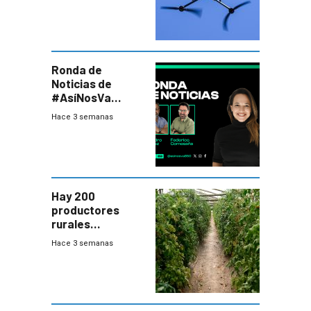
seguridad
Ronda de
Noticias de
#AsíNosVa
(20/7/26)
Hace 3 semanas
Hay 200
productores
rurales
afectados tras
Hace 3 semanas
temporal en zona
de Salto