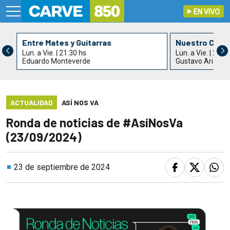
EN VIVO
Entre Mates y Guitarras
Nuestro Cant
Lun. a Vie. | 21:30 hs
Lun. a Vie. | 22:3
Eduardo Monteverde
Gustavo Arias
ACTUALIDAD
ASÍ NOS VA
Ronda de noticias de #AsíNosVa
(23/09/2024)
23 de septiembre de 2024