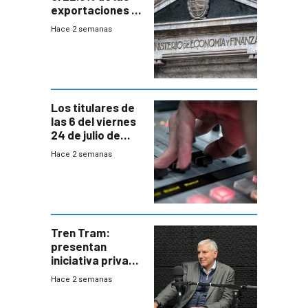
exportaciones a
EE.UU se verán
Hace 2 semanas
afectadas por la
suba arancelaria
de Trump
Los titulares de
las 6 del viernes
24 de julio de
2026
Hace 2 semanas
Tren Tram:
presentan
iniciativa privada
para una red de
Hace 2 semanas
cinco líneas en el
área