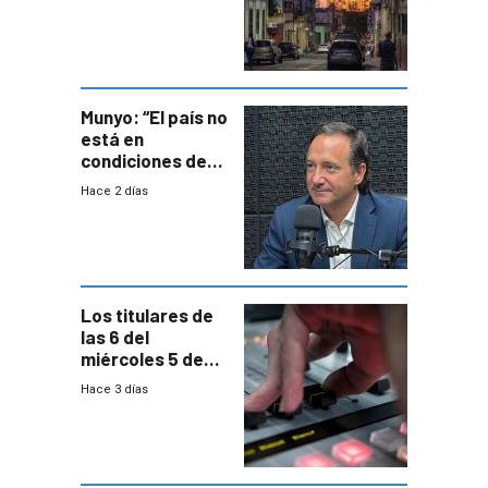
un plan de
repoblamiento,
entre siete y
ocho años
Munyo: “El país no
está en
condiciones de
enfrentar una
Hace 2 días
reducción de la
semana laboral”
Los titulares de
las 6 del
miércoles 5 de
agosto de 2026
Hace 3 días