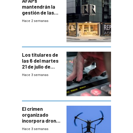
AFAPs
mantendrán la
gestión de las
cuentas
Hace 2 semanas
individuales
Los titulares de
las 6 del martes
21 de julio de
2026
Hace 3 semanas
El crimen
organizado
incorpora drones
y abre un nuevo
Hace 3 semanas
desafío para la