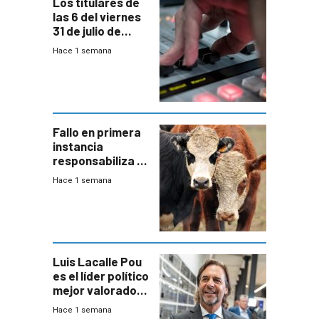
Los titulares de
las 6 del viernes
31 de julio de
2026
Hace 1 semana
Fallo en primera
instancia
responsabiliza al
Estado por falta
Hace 1 semana
de controles en
República
Ganadera
Luis Lacalle Pou
es el líder político
mejor valorado
del país, según
Hace 1 semana
encuesta de