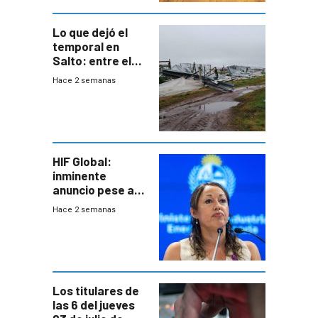
Lo que dejó el
temporal en
Salto: entre el
impacto
Hace 2 semanas
emocional y las
pérdidas sin
seguro
HIF Global:
inminente
anuncio pese a
declaración de
Hace 2 semanas
Cardona y
“demoras” en
acuerdo entre
empresa y
gobierno
Los titulares de
las 6 del jueves