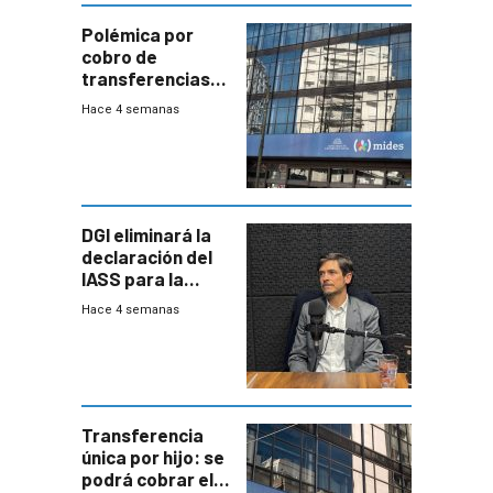
Polémica por
cobro de
transferencias
del Mides en
Hace 4 semanas
efectivo
DGI eliminará la
declaración del
IASS para la
mayoría de los
Hace 4 semanas
jubilados
Transferencia
única por hijo: se
podrá cobrar el