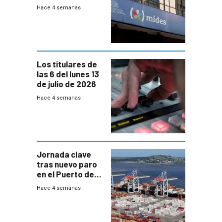
100% en efectivo
Hace 4 semanas
y no habrá
trazabilidad del
Mides
Los titulares de
las 6 del lunes 13
de julio de 2026
Hace 4 semanas
Jornada clave
tras nuevo paro
en el Puerto de
Montevideo
Hace 4 semanas