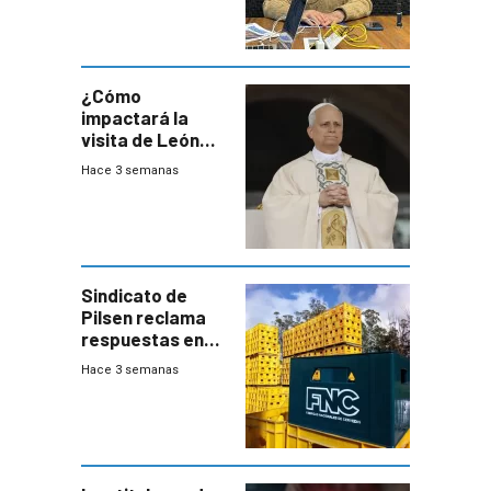
advierte una
desaceleración
del consumo
¿Cómo
impactará la
visita de León
XIV a Uruguay?
Hace 3 semanas
Sindicato de
Pilsen reclama
respuestas en
medio de
Hace 3 semanas
conversaciones
entre el gobierno
y FNC