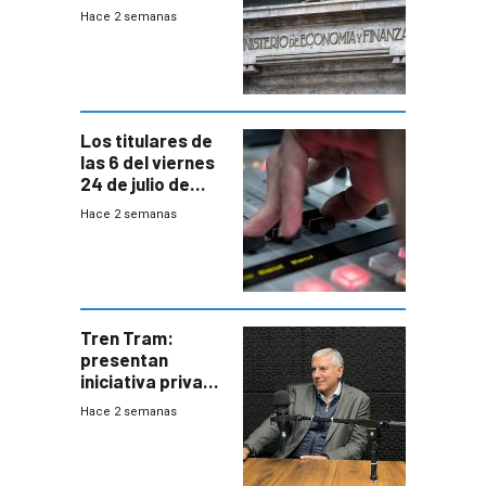
EE.UU se verán
Hace 2 semanas
afectadas por la
suba arancelaria
de Trump
Los titulares de
las 6 del viernes
24 de julio de
2026
Hace 2 semanas
Tren Tram:
presentan
iniciativa privada
para una red de
Hace 2 semanas
cinco líneas en el
área
metropolitana