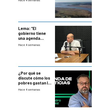
Hace 4 semanas
del PN
Lema: “El
gobierno tiene
una agenda
destructiva”
Hace 4 semanas
¿Por qué se
discute cómo los
pobres gastan la
plata?
Hace 4 semanas