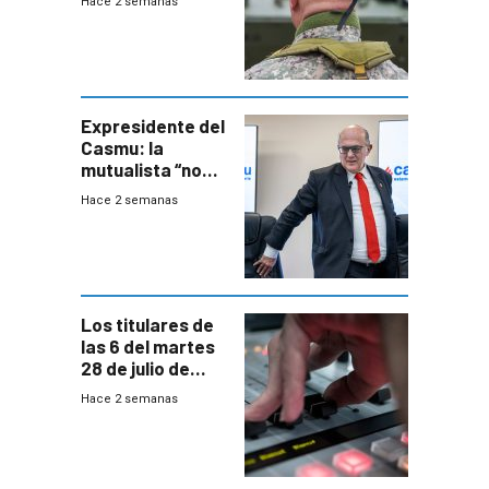
Hace 2 semanas
capacidades “de
otra época”,
aseguró
especialista en
seguridad
Expresidente del
Casmu: la
mutualista “no
está para pagar”
Hace 2 semanas
a interventores
“amigos del
gobierno”
Los titulares de
las 6 del martes
28 de julio de
2026
Hace 2 semanas