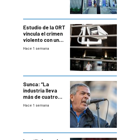
con cáncer
Estudio de la ORT
vincula el crimen
violento con una
menor creación
Hace 1 semana
de empresas
formales en el
área
metropolitana
Sunca: “La
industria lleva
más de cuatro
meses sin
Hace 1 semana
convenio
colectivo”