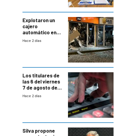
Antel la que
tenga que estar
con mayor
miedo”
Explotaron un
cajero
automático en
Parque Miramar;
Hace 2 días
hay 3 detenidos
Los titulares de
las 6 del viernes
7 de agosto de
2026
Hace 2 días
Silva propone