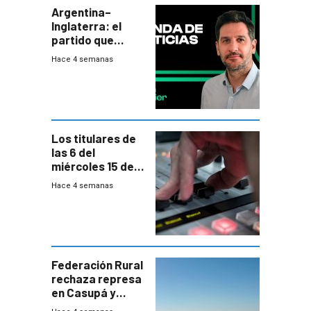
Argentina–
Inglaterra: el
partido que
nunca termina
Hace 4 semanas
Los titulares de
las 6 del
miércoles 15 de
julio de 2026
Hace 4 semanas
Federación Rural
rechaza represa
en Casupá y
firma demanda