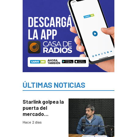
ÚLTIMAS NOTICIAS
Starlink golpea la
puerta del
mercado
uruguayo y Antel
Hace 2 días
responde:
“Quizás no sea