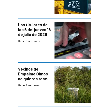
Cervezas
Los titulares de
las 6 del jueves 16
de julio de 2026
Hace 3 semanas
Vecinos de
Empalme Olmos
no quieren tener
cerca una planta
Hace 4 semanas
de tratamiento
de residuos e
impulsan
plebiscito
departamental