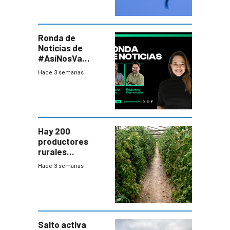
Ronda de
Noticias de
#AsíNosVa
(20/7/26)
Hace 3 semanas
Hay 200
productores
rurales
afectados tras
Hace 3 semanas
temporal en zona
de Salto
Salto activa