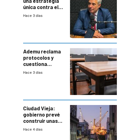
una estrategia
única contra el
narcotráfico y
Hace 3 días
mayor
coordinación
entre Interior y
Defensa
Ademu reclama
protocolos y
cuestiona
demora de
Hace 3 días
Primaria ante
docente con
antecedentes de
violencia
Ciudad Vieja:
gobierno prevé
construir unas
mil viviendas en
Hace 4 días
un plan de
repoblamiento,