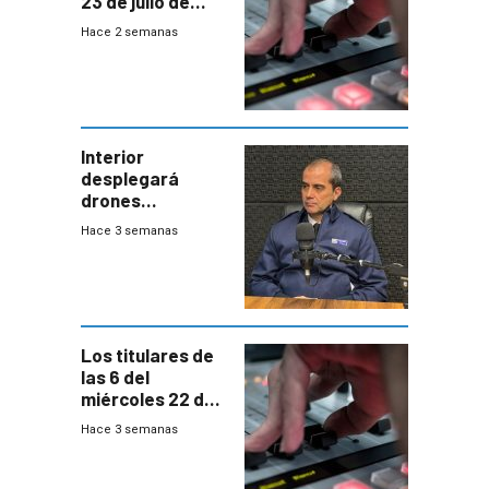
23 de julio de
2026
Hace 2 semanas
Interior
desplegará
drones
autónomos para
Hace 3 semanas
responder a
emergencias
desde agosto
Los titulares de
las 6 del
miércoles 22 de
julio de 2026
Hace 3 semanas