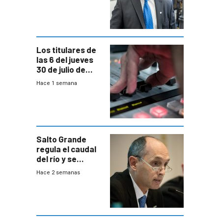
Equipos
Consultores
Los titulares de
las 6 del jueves
30 de julio de
2026
Hace 1 semana
Salto Grande
regula el caudal
del río y se
prepara para un
Hace 2 semanas
escenario de
fuertes crecidas