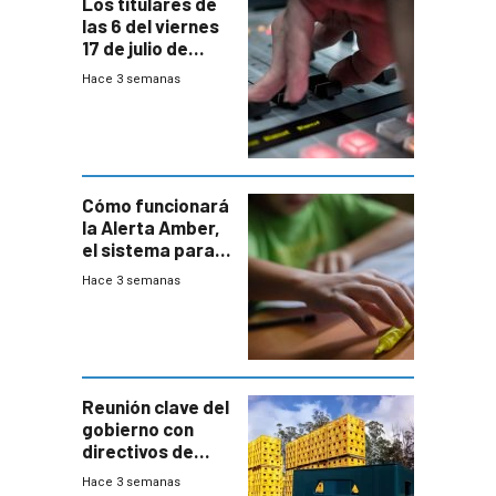
Los titulares de
las 6 del viernes
17 de julio de
2026
Hace 3 semanas
Cómo funcionará
la Alerta Amber,
el sistema para
la búsqueda
Hace 3 semanas
temprana de
menores
ausentes
Reunión clave del
gobierno con
directivos de
Fábricas
Hace 3 semanas
Nacionales de