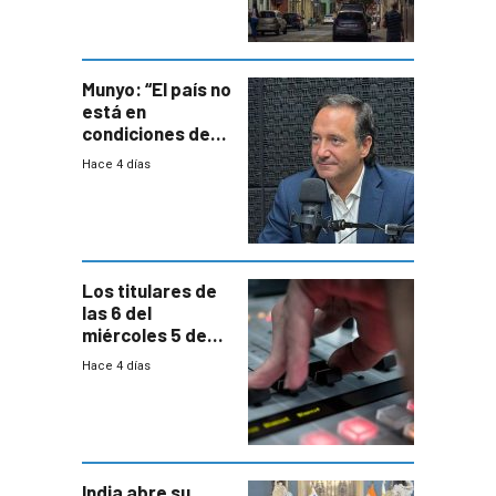
entre siete y
ocho años
Munyo: “El país no
está en
condiciones de
enfrentar una
Hace 4 días
reducción de la
semana laboral”
Los titulares de
las 6 del
miércoles 5 de
agosto de 2026
Hace 4 días
India abre su