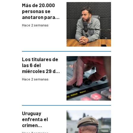
Más de 20.000
personas se
anotaron para
las pruebas
Hace 2 semanas
Acredita que la
ANEP impulsa
para terminar
Bachillerato
Los titulares de
las 6 del
miércoles 29 de
julio de 2026
Hace 2 semanas
Uruguay
enfrenta el
crimen
organizado con