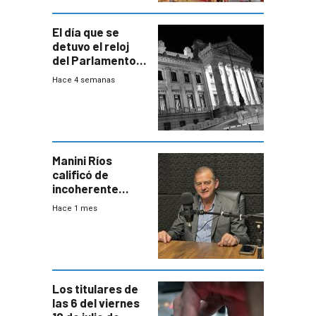
El día que se
detuvo el reloj
del Parlamento
para negociar
Hace 4 semanas
una Rendición de
Cuentas
Manini Ríos
calificó de
incoherente
decisión de
Hace 1 mes
Coalición de no
votar Rendición
en general
Los titulares de
las 6 del viernes