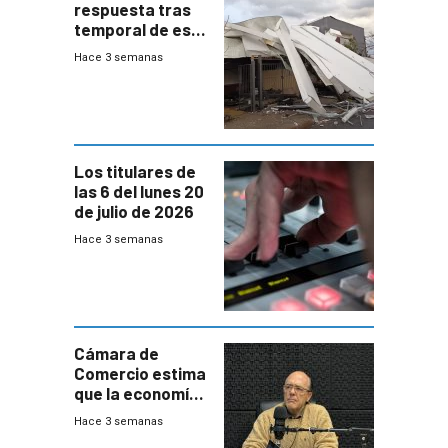
respuesta tras
temporal de este
sábado con
Hace 3 semanas
destrozos e
impacto a la
granja
Los titulares de
las 6 del lunes 20
de julio de 2026
Hace 3 semanas
Cámara de
Comercio estima
que la economía
crecerá 1,6%
Hace 3 semanas
este año, pero