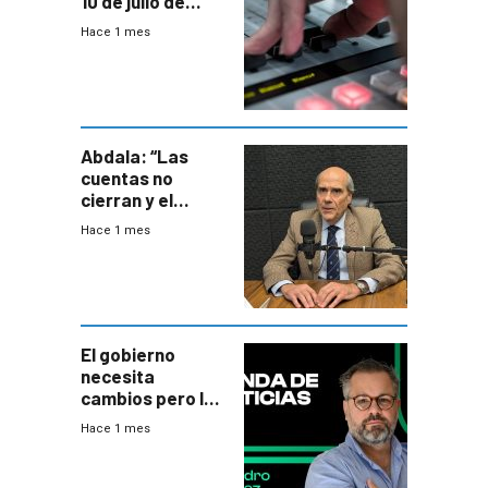
10 de julio de
2026
Hace 1 mes
Abdala: “Las
cuentas no
cierran y el
balance del
Hace 1 mes
gobierno es
insatisfactorio”
El gobierno
necesita
cambios pero los
ministros tienen
Hace 1 mes
mejor imagen
que el presidente