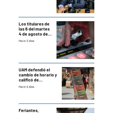
paulatina de
carga horaria
Los titulares de
las 6 del martes
4 de agosto de
2026
Hace 5 días
UAM defendió el
cambio de horario y
calificó de
“desproporcionado”
Hace 6 días
el bloqueo de
accesos
Feriantes,