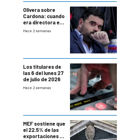
Olivera sobre
Cardona: cuando
era directora en
UTE “no era muy
Hace 2 semanas
afín” a HIF Global
Los titulares de
las 6 del lunes 27
de julio de 2026
Hace 2 semanas
MEF sostiene que
el 22.5% de las
exportaciones a