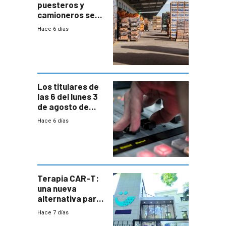
puesteros y
camioneros se
movilizaron en
Hace 6 días
rechazo a
cambios de
horario en UAM
Los titulares de
las 6 del lunes 3
de agosto de
2026
Hace 6 días
Terapia CAR-T:
una nueva
alternativa para
niños y
Hace 7 días
adolescentes