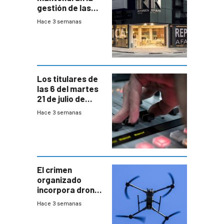
gestión de las
cuentas
Hace 3 semanas
individuales
Los titulares de
las 6 del martes
21 de julio de
2026
Hace 3 semanas
El crimen
organizado
incorpora drones
y abre un nuevo
Hace 3 semanas
desafío para la
seguridad