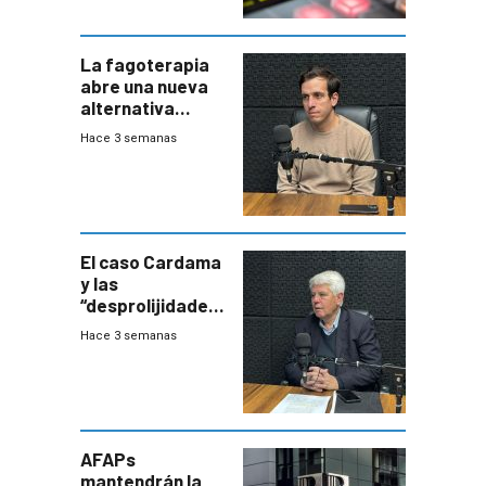
La fagoterapia
abre una nueva
alternativa
contra bacterias
Hace 3 semanas
resistentes:
Uruguay
exportará a Chile
terapia
innovadora
El caso Cardama
y las
“desprolijidades”
que la
Hace 3 semanas
investigadora ha
encontrado
AFAPs
mantendrán la