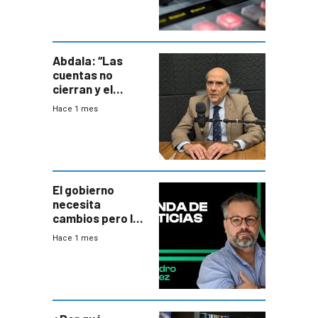
Abdala: “Las
cuentas no
cierran y el
balance del
Hace 1 mes
gobierno es
insatisfactorio”
El gobierno
necesita
cambios pero los
ministros tienen
Hace 1 mes
mejor imagen
que el presidente