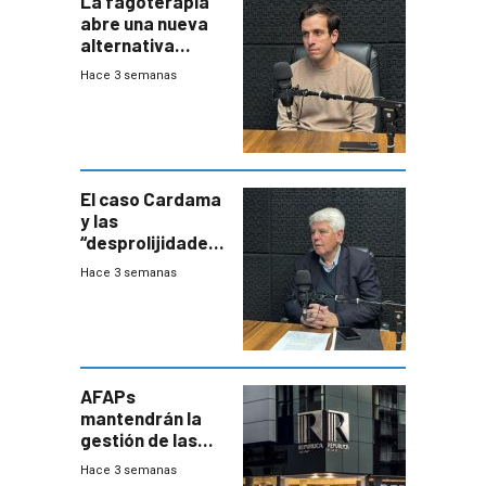
La fagoterapia
abre una nueva
alternativa
contra bacterias
Hace 3 semanas
resistentes:
Uruguay
exportará a Chile
terapia
innovadora
El caso Cardama
y las
“desprolijidades”
que la
Hace 3 semanas
investigadora ha
encontrado
AFAPs
mantendrán la
gestión de las
cuentas
Hace 3 semanas
individuales