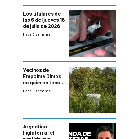
Los titulares de
las 6 del jueves 16
de julio de 2026
Hace 3 semanas
Vecinos de
Empalme Olmos
no quieren tener
cerca una planta
Hace 3 semanas
de tratamiento
de residuos e
impulsan
plebiscito
departamental
Argentina–
Inglaterra: el
partido que