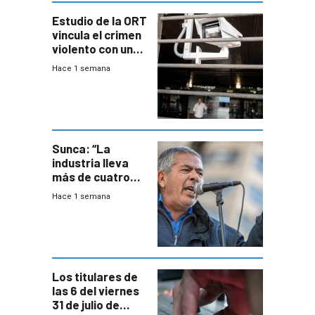
Estudio de la ORT
vincula el crimen
violento con una
menor creación
Hace 1 semana
de empresas
formales en el
área
metropolitana
Sunca: “La
industria lleva
más de cuatro
meses sin
Hace 1 semana
convenio
colectivo”
Los titulares de
las 6 del viernes
31 de julio de