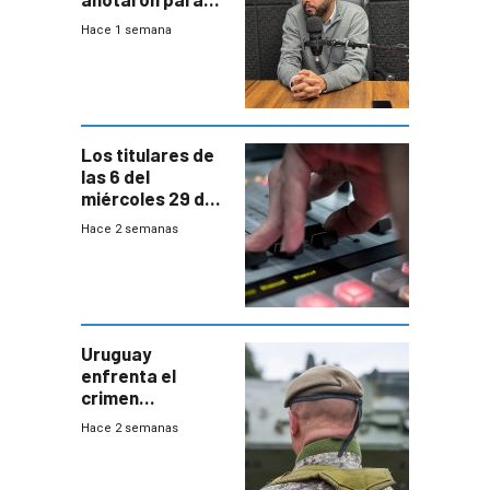
las pruebas
Hace 1 semana
Acredita que la
ANEP impulsa
para terminar
Bachillerato
Los titulares de
las 6 del
miércoles 29 de
julio de 2026
Hace 2 semanas
Uruguay
enfrenta el
crimen
organizado con
Hace 2 semanas
capacidades “de
otra época”,
aseguró