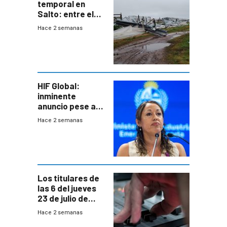
temporal en
Salto: entre el
impacto
Hace 2 semanas
emocional y las
pérdidas sin
seguro
HIF Global:
inminente
anuncio pese a
declaración de
Hace 2 semanas
Cardona y
“demoras” en
acuerdo entre
empresa y
gobierno
Los titulares de
las 6 del jueves
23 de julio de
2026
Hace 2 semanas