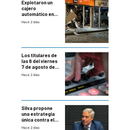
miedo”
Explotaron un
cajero
automático en
Parque Miramar;
Hace 2 días
hay 3 detenidos
Los titulares de
las 6 del viernes
7 de agosto de
2026
Hace 2 días
Silva propone
una estrategia
única contra el
narcotráfico y
Hace 2 días