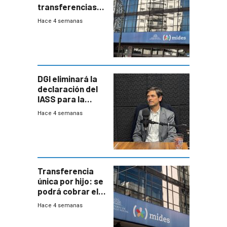
transferencias
del Mides en
Hace 4 semanas
efectivo
DGI eliminará la
declaración del
IASS para la
mayoría de los
Hace 4 semanas
jubilados
Transferencia
única por hijo: se
podrá cobrar el
100% en efectivo
Hace 4 semanas
y no habrá
trazabilidad del