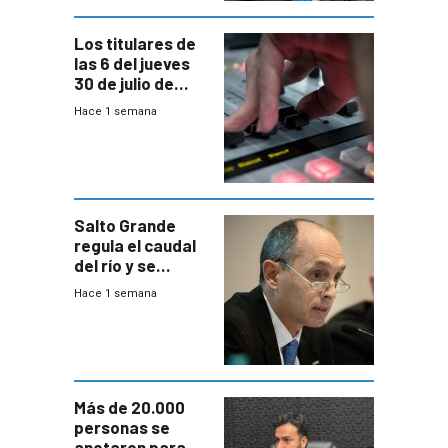
Los titulares de
las 6 del jueves
30 de julio de
2026
Hace 1 semana
Salto Grande
regula el caudal
del río y se
prepara para un
Hace 1 semana
escenario de
fuertes crecidas
Más de 20.000
personas se
anotaron para