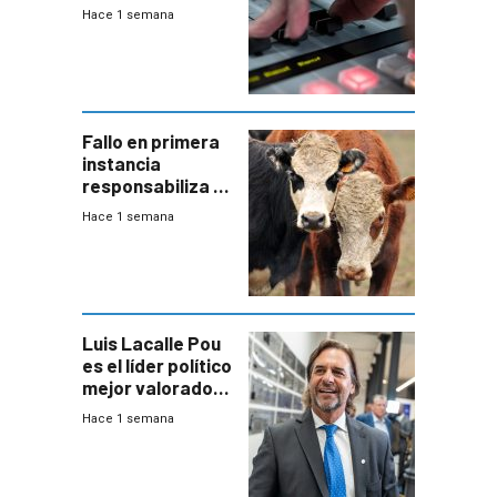
2026
Hace 1 semana
Fallo en primera
instancia
responsabiliza al
Estado por falta
Hace 1 semana
de controles en
República
Ganadera
Luis Lacalle Pou
es el líder político
mejor valorado
del país, según
Hace 1 semana
encuesta de
Equipos
Consultores