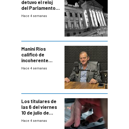
detuvo el reloj
del Parlamento
para negociar
Hace 4 semanas
una Rendición de
Cuentas
Manini Ríos
calificó de
incoherente
decisión de
Hace 4 semanas
Coalición de no
votar Rendición
en general
Los titulares de
las 6 del viernes
10 de julio de
2026
Hace 4 semanas