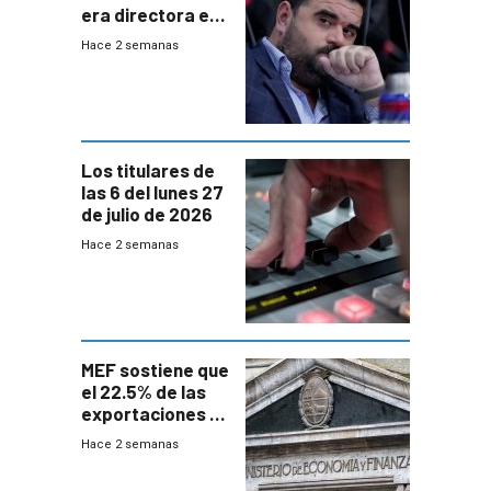
era directora en
UTE “no era muy
Hace 2 semanas
afín” a HIF Global
Los titulares de
las 6 del lunes 27
de julio de 2026
Hace 2 semanas
MEF sostiene que
el 22.5% de las
exportaciones a
EE.UU se verán
Hace 2 semanas
afectadas por la
suba arancelaria