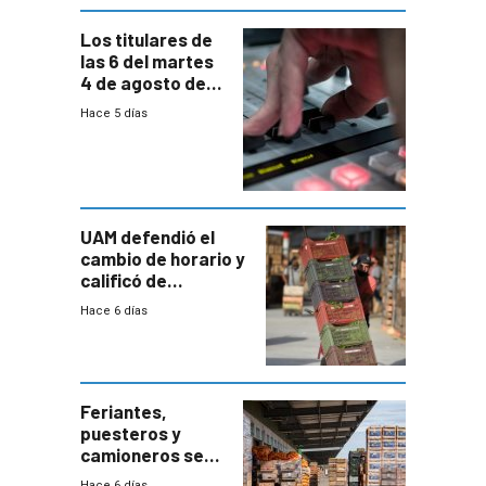
Los titulares de
las 6 del martes
4 de agosto de
2026
Hace 5 días
UAM defendió el
cambio de horario y
calificó de
“desproporcionado”
Hace 6 días
el bloqueo de
accesos
Feriantes,
puesteros y
camioneros se
movilizaron en
Hace 6 días