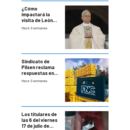
¿Cómo
impactará la
visita de León
XIV a Uruguay?
Hace 3 semanas
Sindicato de
Pilsen reclama
respuestas en
medio de
Hace 3 semanas
conversaciones
entre el gobierno
y FNC
Los titulares de
las 6 del viernes
17 de julio de