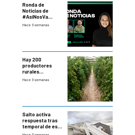
Ronda de
Noticias de
#AsíNosVa
(20/7/26)
Hace 3 semanas
Hay 200
productores
rurales
afectados tras
Hace 3 semanas
temporal en zona
de Salto
Salto activa
respuesta tras
temporal de este
sábado con
Hace 3 semanas