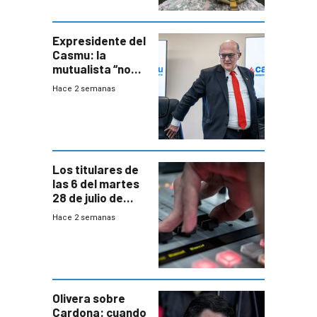
especialista en
seguridad
Expresidente del
Casmu: la
mutualista “no
está para pagar”
Hace 2 semanas
a interventores
“amigos del
gobierno”
Los titulares de
las 6 del martes
28 de julio de
2026
Hace 2 semanas
Olivera sobre
Cardona: cuando