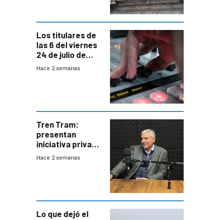
de Trump
Los titulares de
las 6 del viernes
24 de julio de
2026
Hace 2 semanas
Tren Tram:
presentan
iniciativa privada
para una red de
Hace 2 semanas
cinco líneas en el
área
metropolitana
Lo que dejó el