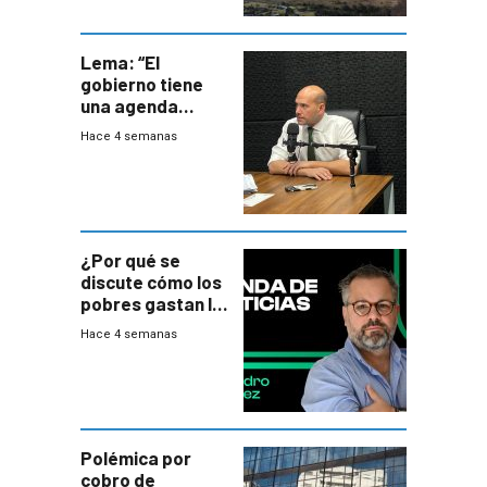
Lema: “El
gobierno tiene
una agenda
destructiva”
Hace 4 semanas
¿Por qué se
discute cómo los
pobres gastan la
plata?
Hace 4 semanas
Polémica por
cobro de