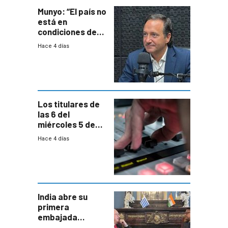
Munyo: “El país no
está en
condiciones de
enfrentar una
Hace 4 días
reducción de la
semana laboral”
Los titulares de
las 6 del
miércoles 5 de
agosto de 2026
Hace 4 días
India abre su
primera
embajada
residente en