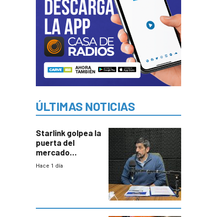
ÚLTIMAS NOTICIAS
Starlink golpea la
puerta del
mercado
uruguayo y Antel
Hace 1 día
responde:
“Quizás no sea
Antel la que
tenga que estar
con mayor