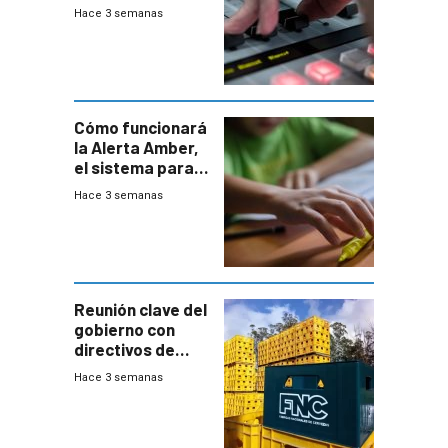
2026
Hace 3 semanas
Cómo funcionará
la Alerta Amber,
el sistema para
la búsqueda
Hace 3 semanas
temprana de
menores
ausentes
Reunión clave del
gobierno con
directivos de
Fábricas
Hace 3 semanas
Nacionales de
Cervezas