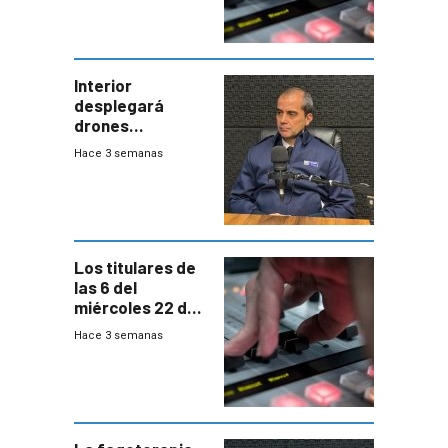
Interior
desplegará
drones
autónomos para
Hace 3 semanas
responder a
emergencias
desde agosto
Los titulares de
las 6 del
miércoles 22 de
julio de 2026
Hace 3 semanas