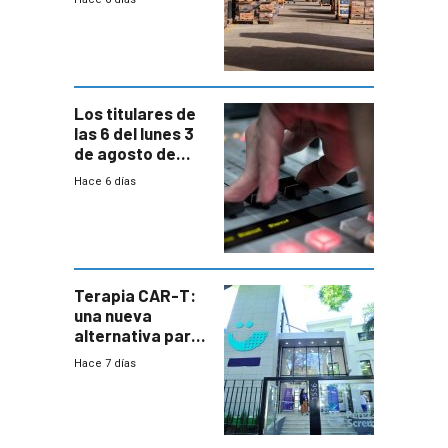
rechazo a
cambios de
horario en UAM
Los titulares de
las 6 del lunes 3
de agosto de
2026
Hace 6 días
Terapia CAR-T:
una nueva
alternativa para
niños y
Hace 7 días
adolescentes
con cáncer