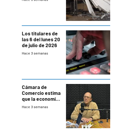
destrozos e
impacto a la
granja
Los titulares de
las 6 del lunes 20
de julio de 2026
Hace 3 semanas
Cámara de
Comercio estima
que la economía
crecerá 1,6%
Hace 3 semanas
este año, pero
advierte una
desaceleración
del consumo