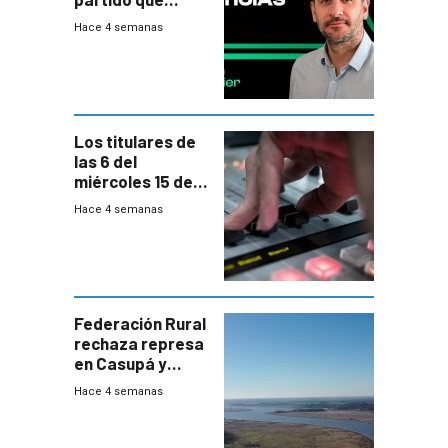
nunca termina
Hace 4 semanas
Los titulares de
las 6 del
miércoles 15 de
julio de 2026
Hace 4 semanas
Federación Rural
rechaza represa
en Casupá y
firma demanda
Hace 4 semanas
del PN