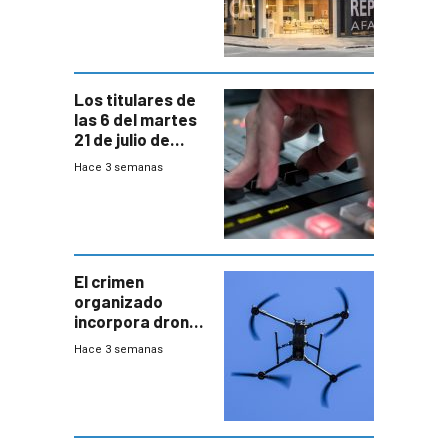
Los titulares de
las 6 del martes
21 de julio de
2026
Hace 3 semanas
El crimen
organizado
incorpora drones
y abre un nuevo
Hace 3 semanas
desafío para la
seguridad