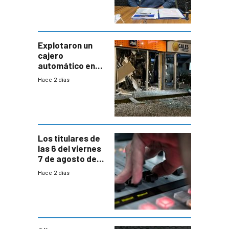
“Quizás no sea
Antel la que
tenga que estar
con mayor
miedo”
Explotaron un
cajero
automático en
Parque Miramar;
Hace 2 días
hay 3 detenidos
Los titulares de
las 6 del viernes
7 de agosto de
2026
Hace 2 días