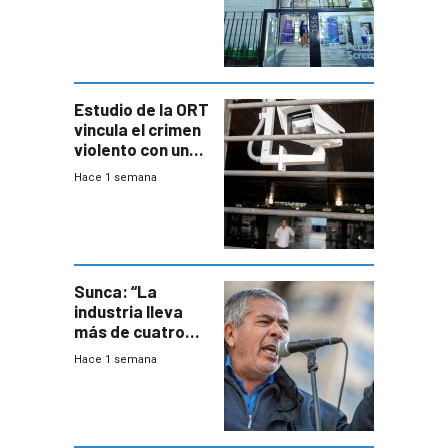
adolescentes
con cáncer
Estudio de la ORT
vincula el crimen
violento con una
menor creación
Hace 1 semana
de empresas
formales en el
área
metropolitana
Sunca: “La
industria lleva
más de cuatro
meses sin
Hace 1 semana
convenio
colectivo”