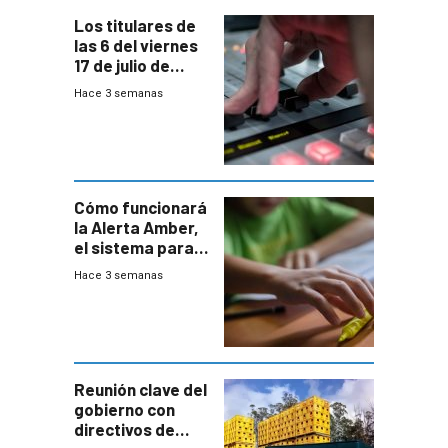
Los titulares de
las 6 del viernes
17 de julio de
2026
Hace 3 semanas
Cómo funcionará
la Alerta Amber,
el sistema para
la búsqueda
Hace 3 semanas
temprana de
menores
ausentes
Reunión clave del
gobierno con
directivos de