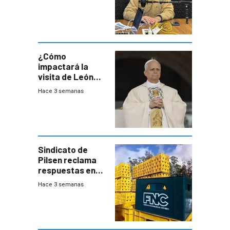
este año, pero
advierte una
desaceleración
del consumo
¿Cómo
impactará la
visita de León
XIV a Uruguay?
Hace 3 semanas
Sindicato de
Pilsen reclama
respuestas en
medio de
Hace 3 semanas
conversaciones
entre el gobierno
y FNC