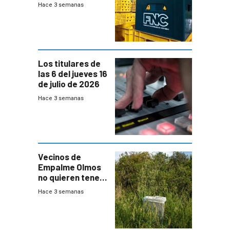
Fábricas
Hace 3 semanas
Nacionales de
Cervezas
Los titulares de
las 6 del jueves 16
de julio de 2026
Hace 3 semanas
Vecinos de
Empalme Olmos
no quieren tener
cerca una planta
Hace 3 semanas
de tratamiento
de residuos e
impulsan
plebiscito