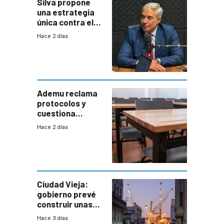
Silva propone
una estrategia
única contra el
narcotráfico y
Hace 2 días
mayor
coordinación
entre Interior y
Defensa
Ademu reclama
protocolos y
cuestiona
demora de
Hace 2 días
Primaria ante
docente con
antecedentes de
violencia
Ciudad Vieja:
gobierno prevé
construir unas
mil viviendas en
Hace 3 días