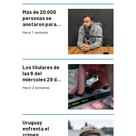
Más de 20.000
personas se
anotaron para
las pruebas
Hace 1 semana
Acredita que la
ANEP impulsa
para terminar
Bachillerato
Los titulares de
las 6 del
miércoles 29 de
julio de 2026
Hace 2 semanas
Uruguay
enfrenta el
crimen