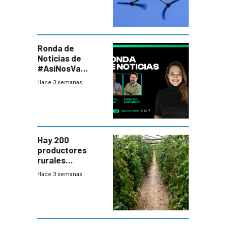
seguridad
Ronda de
Noticias de
#AsíNosVa
(20/7/26)
Hace 3 semanas
Hay 200
productores
rurales
afectados tras
Hace 3 semanas
temporal en zona
de Salto