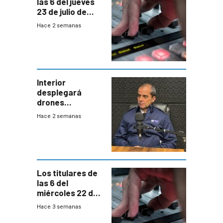
las 6 del jueves
23 de julio de
2026
Hace 2 semanas
Interior
desplegará
drones
autónomos para
Hace 2 semanas
responder a
emergencias
desde agosto
Los titulares de
las 6 del
miércoles 22 de
julio de 2026
Hace 3 semanas