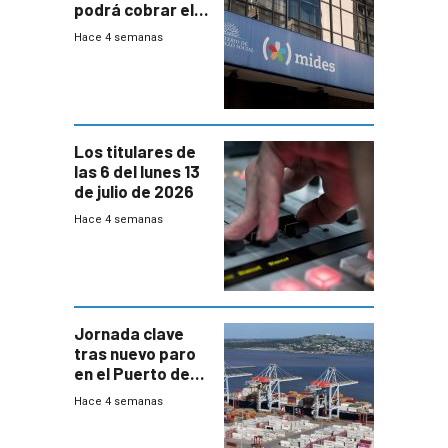
podrá cobrar el
100% en efectivo
Hace 4 semanas
y no habrá
trazabilidad del
Mides
Los titulares de
las 6 del lunes 13
de julio de 2026
Hace 4 semanas
Jornada clave
tras nuevo paro
en el Puerto de
Montevideo
Hace 4 semanas