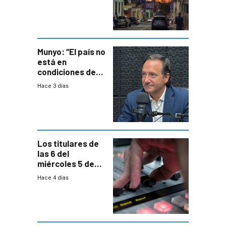
un plan de
repoblamiento,
entre siete y
ocho años
Munyo: “El país no
está en
condiciones de
enfrentar una
Hace 3 días
reducción de la
semana laboral”
Los titulares de
las 6 del
miércoles 5 de
agosto de 2026
Hace 4 días