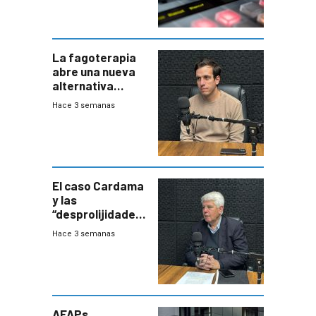
La fagoterapia
abre una nueva
alternativa
contra bacterias
Hace 3 semanas
resistentes:
Uruguay
exportará a Chile
terapia
innovadora
El caso Cardama
y las
“desprolijidades”
que la
Hace 3 semanas
investigadora ha
encontrado
AFAPs