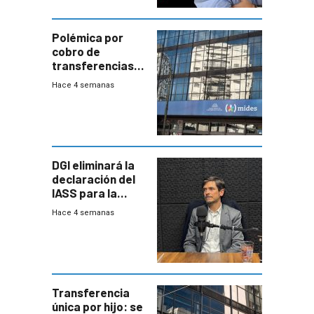
Polémica por
cobro de
transferencias
del Mides en
Hace 4 semanas
efectivo
DGI eliminará la
declaración del
IASS para la
mayoría de los
Hace 4 semanas
jubilados
Transferencia
única por hijo: se