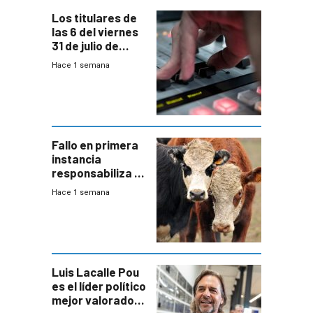
Los titulares de
las 6 del viernes
31 de julio de
2026
Hace 1 semana
Fallo en primera
instancia
responsabiliza al
Estado por falta
Hace 1 semana
de controles en
República
Ganadera
Luis Lacalle Pou
es el líder político
mejor valorado