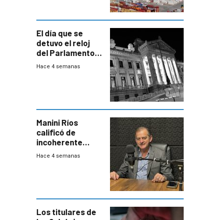
El día que se
detuvo el reloj
del Parlamento
para negociar
Hace 4 semanas
una Rendición de
Cuentas
Manini Ríos
calificó de
incoherente
decisión de
Hace 4 semanas
Coalición de no
votar Rendición
en general
Los titulares de