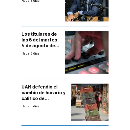
Hace 5 días
reducción
paulatina de
carga horaria
Los titulares de
las 6 del martes
4 de agosto de
2026
Hace 5 días
UAM defendió el
cambio de horario y
calificó de
“desproporcionado”
Hace 5 días
el bloqueo de
accesos