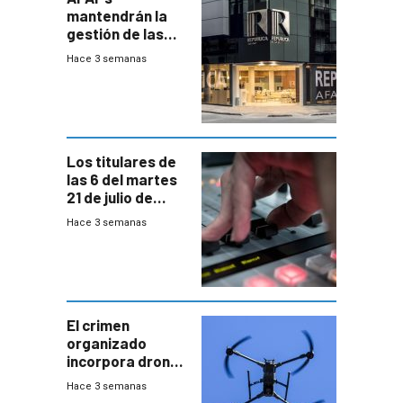
mantendrán la
gestión de las
cuentas
Hace 3 semanas
individuales
Los titulares de
las 6 del martes
21 de julio de
2026
Hace 3 semanas
El crimen
organizado
incorpora drones
y abre un nuevo
Hace 3 semanas
desafío para la