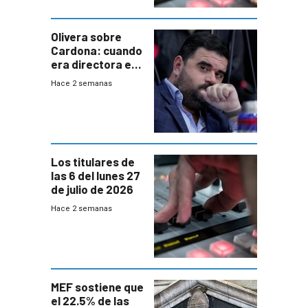
Olivera sobre
Cardona: cuando
era directora en
UTE “no era muy
Hace 2 semanas
afín” a HIF Global
Los titulares de
las 6 del lunes 27
de julio de 2026
Hace 2 semanas
MEF sostiene que
el 22.5% de las