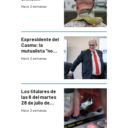
organizado con
Hace 2 semanas
capacidades “de
otra época”,
aseguró
especialista en
seguridad
Expresidente del
Casmu: la
mutualista “no
está para pagar”
Hace 2 semanas
a interventores
“amigos del
gobierno”
Los titulares de
las 6 del martes
28 de julio de
2026
Hace 2 semanas