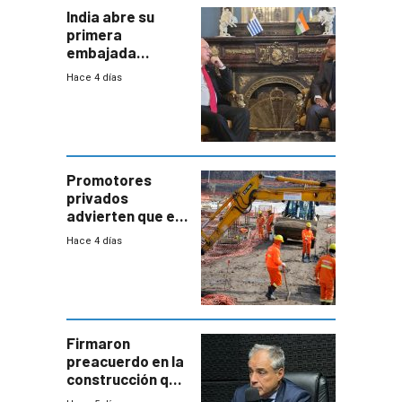
India abre su
primera
embajada
residente en
Hace 4 días
Uruguay y crecen
las expectativas
por un vínculo
comercial con
enorme
potencial
Promotores
privados
advierten que el
nuevo convenio
Hace 4 días
de la
construcción
aumentará
costos y obligará
a revisar
proyectos
Firmaron
preacuerdo en la
construcción que
comprende