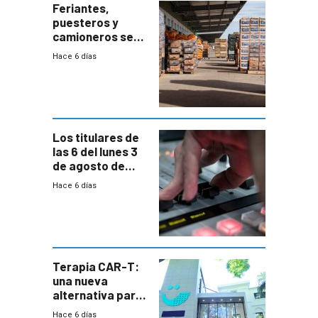
Feriantes,
puesteros y
camioneros se
movilizaron en
Hace 6 días
rechazo a
cambios de
horario en UAM
Los titulares de
las 6 del lunes 3
de agosto de
2026
Hace 6 días
Terapia CAR-T:
una nueva
alternativa para
niños y
Hace 6 días