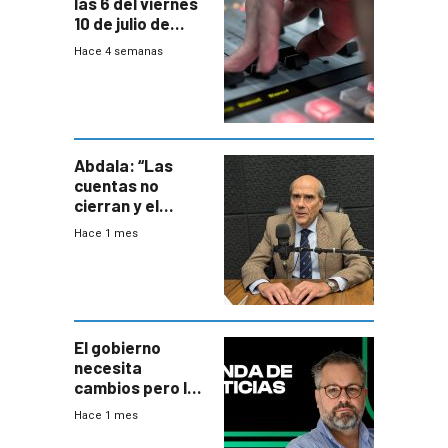
las 6 del viernes
10 de julio de
2026
Hace 4 semanas
Abdala: “Las
cuentas no
cierran y el
balance del
Hace 1 mes
gobierno es
insatisfactorio”
El gobierno
necesita
cambios pero los
ministros tienen
Hace 1 mes
mejor imagen
que el presidente