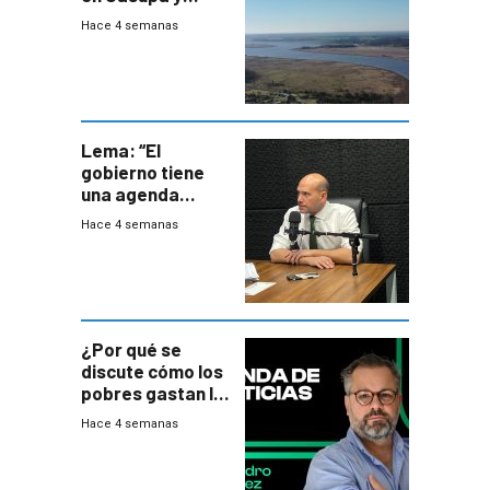
firma demanda
Hace 4 semanas
del PN
Lema: “El
gobierno tiene
una agenda
destructiva”
Hace 4 semanas
¿Por qué se
discute cómo los
pobres gastan la
plata?
Hace 4 semanas