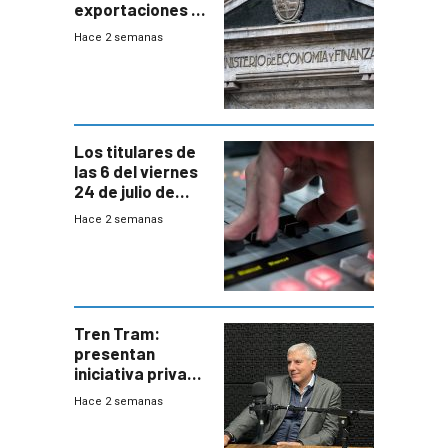
exportaciones a
EE.UU se verán
Hace 2 semanas
afectadas por la
suba arancelaria
de Trump
Los titulares de
las 6 del viernes
24 de julio de
2026
Hace 2 semanas
Tren Tram:
presentan
iniciativa privada
para una red de
Hace 2 semanas
cinco líneas en el
área