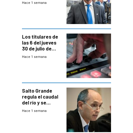
del país, según
Hace 1 semana
encuesta de
Equipos
Consultores
Los titulares de
las 6 del jueves
30 de julio de
2026
Hace 1 semana
Salto Grande
regula el caudal
del río y se
prepara para un
Hace 1 semana
escenario de
fuertes crecidas