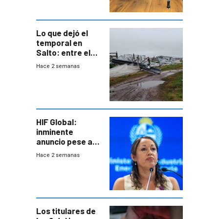
metropolitana
Lo que dejó el
temporal en
Salto: entre el
impacto
Hace 2 semanas
emocional y las
pérdidas sin
seguro
HIF Global:
inminente
anuncio pese a
declaración de
Hace 2 semanas
Cardona y
“demoras” en
acuerdo entre
empresa y
gobierno
Los titulares de