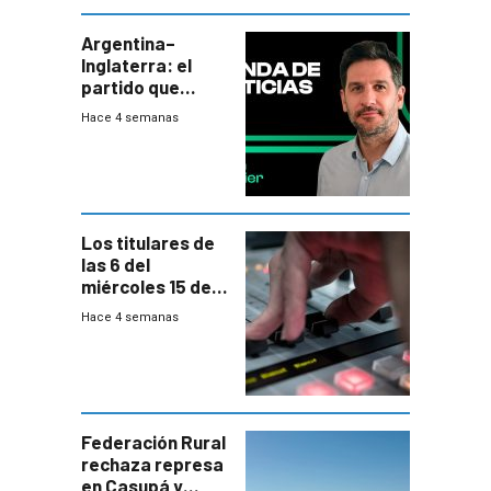
departamental
Argentina–
Inglaterra: el
partido que
nunca termina
Hace 4 semanas
Los titulares de
las 6 del
miércoles 15 de
julio de 2026
Hace 4 semanas
Federación Rural
rechaza represa
en Casupá y