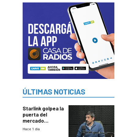
ÚLTIMAS NOTICIAS
Starlink golpea la
puerta del
mercado
uruguayo y Antel
Hace 1 día
responde: