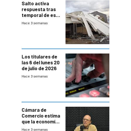
Salto activa
respuesta tras
temporal de este
sábado con
Hace 3 semanas
destrozos e
impacto a la
granja
Los titulares de
las 6 del lunes 20
de julio de 2026
Hace 3 semanas
Cámara de
Comercio estima
que la economía
crecerá 1,6%
Hace 3 semanas