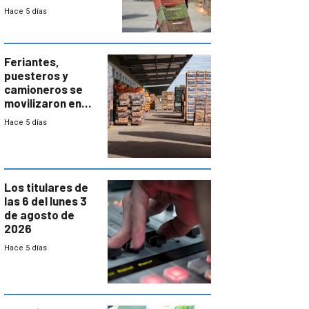
el bloqueo de
Hace 5 días
accesos
Feriantes,
puesteros y
camioneros se
movilizaron en
rechazo a
Hace 5 días
cambios de
horario en UAM
Los titulares de
las 6 del lunes 3
de agosto de
2026
Hace 5 días