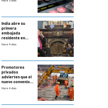
Hace 3 días
India abre su
primera
embajada
residente en
Uruguay y crecen
Hace 4 días
las expectativas
por un vínculo
comercial con
enorme
potencial
Promotores
privados
advierten que el
nuevo convenio
de la
Hace 4 días
construcción
aumentará
costos y obligará
a revisar