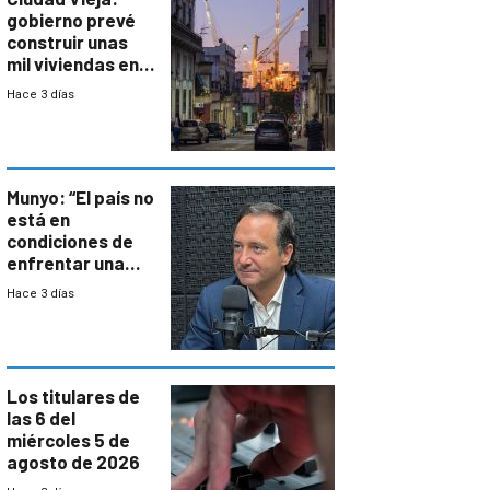
gobierno prevé
construir unas
mil viviendas en
un plan de
Hace 3 días
repoblamiento,
entre siete y
ocho años
Munyo: “El país no
está en
condiciones de
enfrentar una
reducción de la
Hace 3 días
semana laboral”
Los titulares de
las 6 del
miércoles 5 de
agosto de 2026