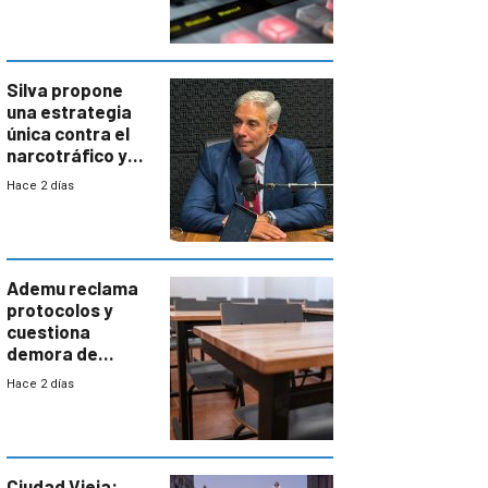
Silva propone
una estrategia
única contra el
narcotráfico y
mayor
Hace 2 días
coordinación
entre Interior y
Defensa
Ademu reclama
protocolos y
cuestiona
demora de
Primaria ante
Hace 2 días
docente con
antecedentes de
violencia
Ciudad Vieja: