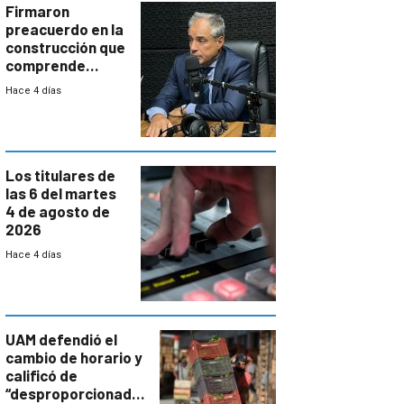
proyectos
Firmaron
preacuerdo en la
construcción que
comprende
reducción
Hace 4 días
paulatina de
carga horaria
Los titulares de
las 6 del martes
4 de agosto de
2026
Hace 4 días
UAM defendió el
cambio de horario y
calificó de
“desproporcionado”