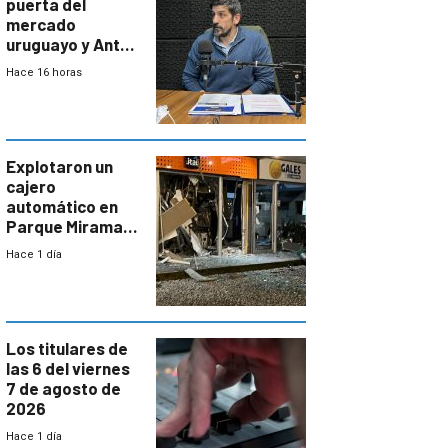
puerta del
mercado
uruguayo y Antel
responde:
Hace 16 horas
“Quizás no sea
Antel la que
tenga que estar
con mayor
miedo”
Explotaron un
cajero
automático en
Parque Miramar;
hay 3 detenidos
Hace 1 día
Los titulares de
las 6 del viernes
7 de agosto de
2026
Hace 1 día