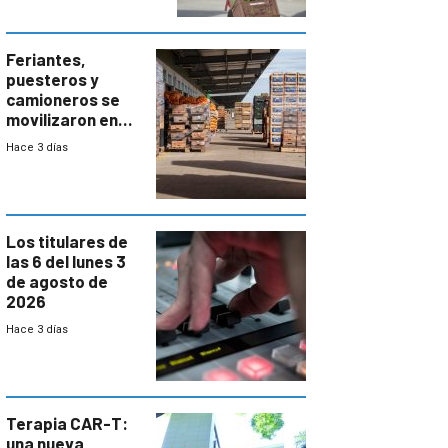
Feriantes,
puesteros y
camioneros se
movilizaron en
rechazo a
Hace 3 días
cambios de
horario en UAM
Los titulares de
las 6 del lunes 3
de agosto de
2026
Hace 3 días
Terapia CAR-T:
una nueva