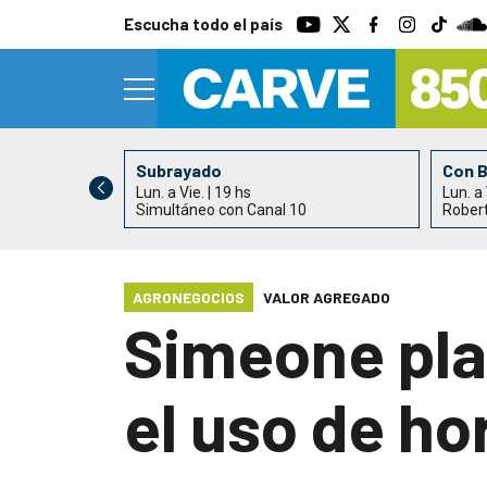
Escucha todo el país
Subrayado
Con 
Lun. a Vie. | 19 hs
Lun. a 
0
Simultáneo con Canal 10
Rober
AGRONEGOCIOS
VALOR AGREGADO
Simeone pla
el uso de h