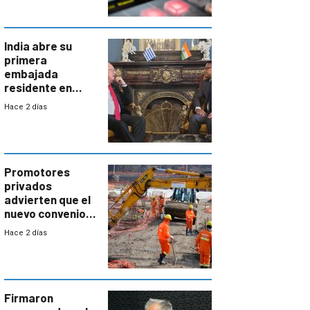
India abre su
primera
embajada
residente en
Uruguay y crecen
Hace 2 días
las expectativas
por un vínculo
comercial con
enorme
potencial
Promotores
privados
advierten que el
nuevo convenio
de la
Hace 2 días
construcción
aumentará
costos y obligará
a revisar
proyectos
Firmaron