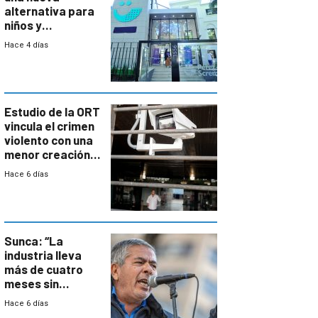
alternativa para
niños y
adolescentes
Hace 4 días
con cáncer
Estudio de la ORT
vincula el crimen
violento con una
menor creación
de empresas
Hace 6 días
formales en el
área
metropolitana
Sunca: “La
industria lleva
más de cuatro
meses sin
convenio
Hace 6 días
colectivo”