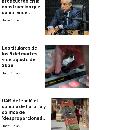
preacuerdo en la
construcción que
comprende
reducción
Hace 2 días
paulatina de
carga horaria
Los titulares de
las 6 del martes
4 de agosto de
2026
Hace 3 días
UAM defendió el
cambio de horario y
calificó de
“desproporcionado”
el bloqueo de
Hace 3 días
accesos