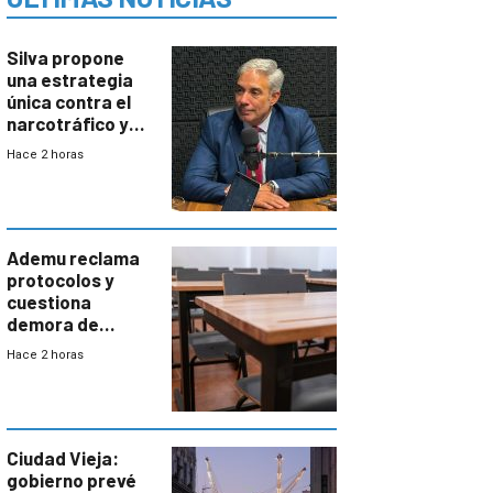
Silva propone
una estrategia
única contra el
narcotráfico y
mayor
Hace 2 horas
coordinación
entre Interior y
Defensa
Ademu reclama
protocolos y
cuestiona
demora de
Primaria ante
Hace 2 horas
docente con
antecedentes de
violencia
Ciudad Vieja:
gobierno prevé