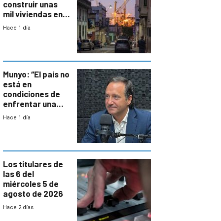
construir unas
mil viviendas en
un plan de
Hace 1 día
repoblamiento,
entre siete y
ocho años
Munyo: “El país no
está en
condiciones de
enfrentar una
reducción de la
Hace 1 día
semana laboral”
Los titulares de
las 6 del
miércoles 5 de
agosto de 2026
Hace 2 días