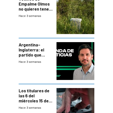
Empalme Olmos
no quieren tener
cerca una planta
Hace 3 semanas
de tratamiento
de residuos e
impulsan
plebiscito
departamental
Argentina–
Inglaterra: el
partido que
nunca termina
Hace 3 semanas
Los titulares de
las 6 del
miércoles 15 de
julio de 2026
Hace 3 semanas