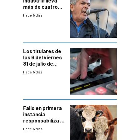
industria lleva
más de cuatro
meses sin
Hace 6 días
convenio
colectivo”
Los titulares de
las 6 del viernes
31 de julio de
2026
Hace 6 días
Fallo en primera
instancia
responsabiliza al
Estado por falta
Hace 6 días
de controles en
República