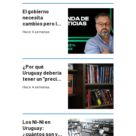
El gobierno
necesita
cambios pero los
ministros tienen
Hace 4 semanas
mejor imagen
que el presidente
¿Por qué
Uruguay debería
tener un “precio
único” en los
Hace 4 semanas
libros que
permita “salvar”
a los libreros?
Los Ni-Ni en
Uruguay:
¿cuántos son y