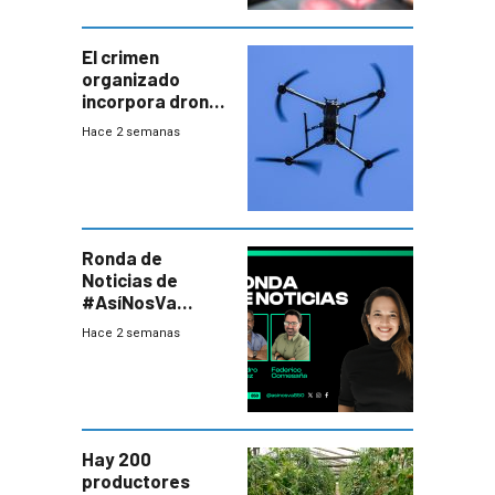
El crimen
organizado
incorpora drones
y abre un nuevo
Hace 2 semanas
desafío para la
seguridad
Ronda de
Noticias de
#AsíNosVa
(20/7/26)
Hace 2 semanas
Hay 200
productores