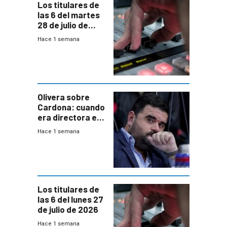
Los titulares de
las 6 del martes
28 de julio de
2026
Hace 1 semana
Olivera sobre
Cardona: cuando
era directora en
UTE “no era muy
Hace 1 semana
afín” a HIF Global
Los titulares de
las 6 del lunes 27
de julio de 2026
Hace 1 semana