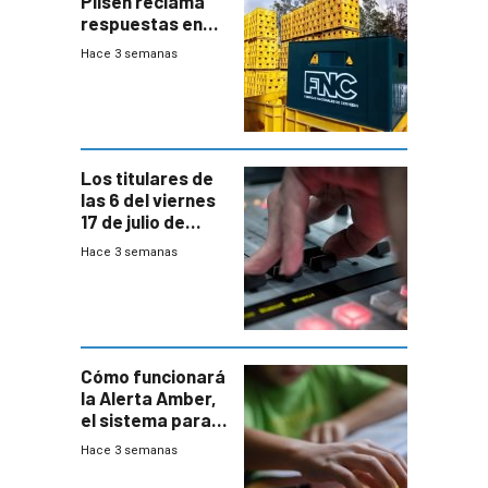
Pilsen reclama
respuestas en
medio de
Hace 3 semanas
conversaciones
entre el gobierno
y FNC
Los titulares de
las 6 del viernes
17 de julio de
2026
Hace 3 semanas
Cómo funcionará
la Alerta Amber,
el sistema para
la búsqueda
Hace 3 semanas
temprana de
menores