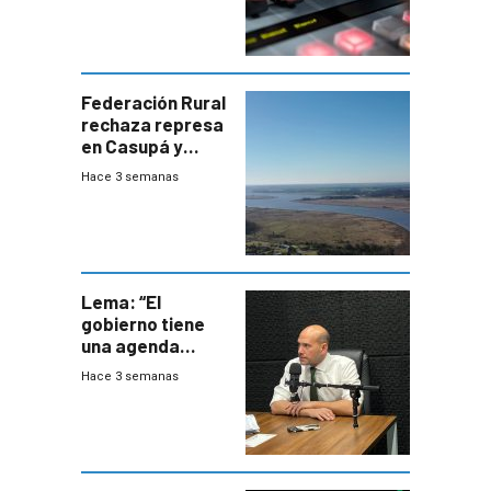
Federación Rural
rechaza represa
en Casupá y
firma demanda
Hace 3 semanas
del PN
Lema: “El
gobierno tiene
una agenda
destructiva”
Hace 3 semanas