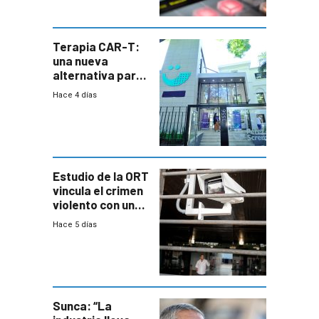
Terapia CAR-T:
una nueva
alternativa para
niños y
Hace 4 días
adolescentes
con cáncer
Estudio de la ORT
vincula el crimen
violento con una
menor creación
Hace 5 días
de empresas
formales en el
área
metropolitana
Sunca: “La