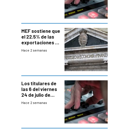
MEF sostiene que
el 22.5% de las
exportaciones a
EE.UU se verán
Hace 2 semanas
afectadas por la
suba arancelaria
de Trump
Los titulares de
las 6 del viernes
24 de julio de
2026
Hace 2 semanas