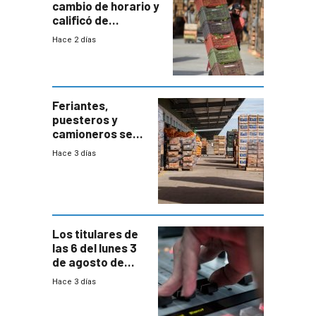
cambio de horario y
calificó de
“desproporcionado”
Hace 2 días
el bloqueo de
accesos
Feriantes,
puesteros y
camioneros se
movilizaron en
Hace 3 días
rechazo a
cambios de
horario en UAM
Los titulares de
las 6 del lunes 3
de agosto de
2026
Hace 3 días