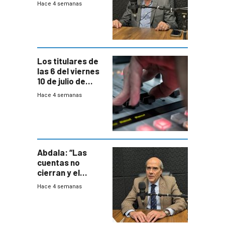
Hace 4 semanas
Coalición de no
votar Rendición
en general
Los titulares de
las 6 del viernes
10 de julio de
2026
Hace 4 semanas
Abdala: “Las
cuentas no
cierran y el
balance del
Hace 4 semanas
gobierno es
insatisfactorio”