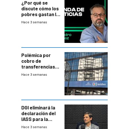
¿Por qué se
discute cómo los
pobres gastan la
plata?
Hace 3 semanas
Polémica por
cobro de
transferencias
del Mides en
Hace 3 semanas
efectivo
DGI eliminará la
declaración del
IASS para la
mayoría de los
Hace 3 semanas