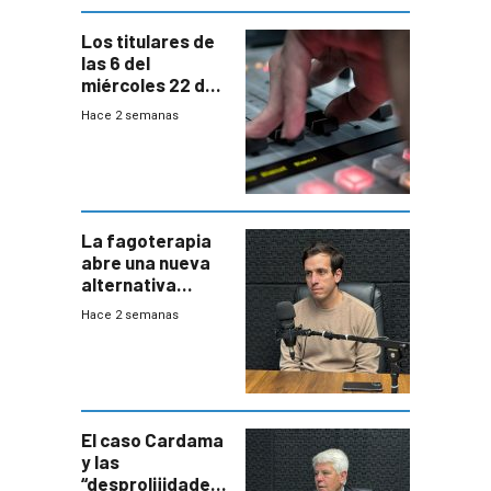
Los titulares de
las 6 del
miércoles 22 de
julio de 2026
Hace 2 semanas
La fagoterapia
abre una nueva
alternativa
contra bacterias
Hace 2 semanas
resistentes:
Uruguay
exportará a Chile
terapia
innovadora
El caso Cardama
y las
“desprolijidades”