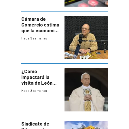
Cámara de
Comercio estima
que la economía
crecerá 1,6%
Hace 3 semanas
este año, pero
advierte una
desaceleración
del consumo
¿Cómo
impactará la
visita de León
XIV a Uruguay?
Hace 3 semanas
Sindicato de