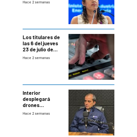
Hace 2 semanas
Cardona y
“demoras” en
acuerdo entre
empresa y
gobierno
Los titulares de
las 6 del jueves
23 de julio de
2026
Hace 2 semanas
Interior
desplegará
drones
autónomos para
Hace 2 semanas
responder a
emergencias
desde agosto