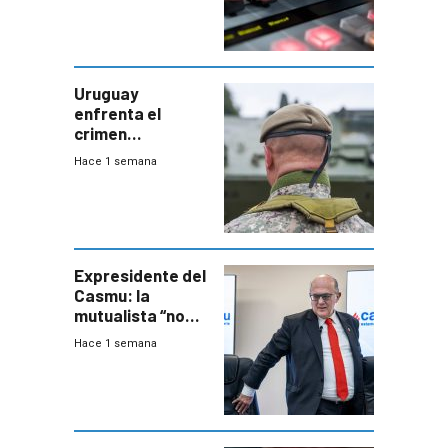
Uruguay
enfrenta el
crimen
organizado con
Hace 1 semana
capacidades “de
otra época”,
aseguró
especialista en
seguridad
Expresidente del
Casmu: la
mutualista “no
está para pagar”
Hace 1 semana
a interventores
“amigos del
gobierno”