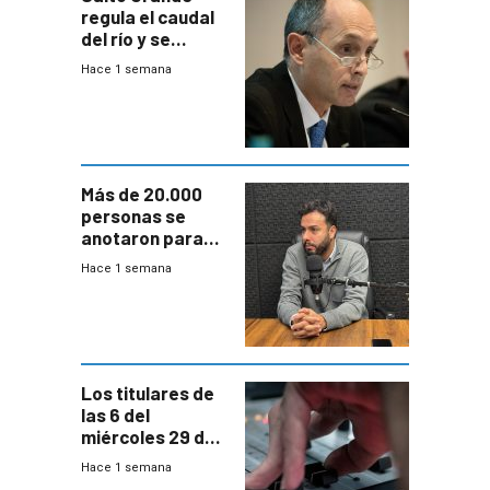
regula el caudal
del río y se
prepara para un
Hace 1 semana
escenario de
fuertes crecidas
Más de 20.000
personas se
anotaron para
las pruebas
Hace 1 semana
Acredita que la
ANEP impulsa
para terminar
Bachillerato
Los titulares de
las 6 del
miércoles 29 de
julio de 2026
Hace 1 semana