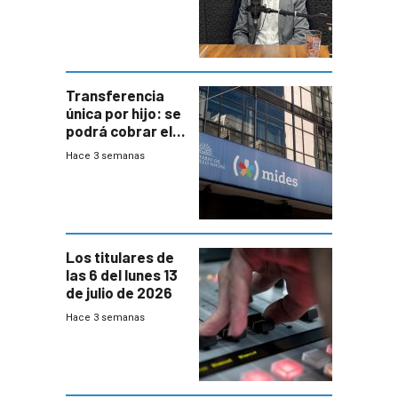
jubilados
Transferencia
única por hijo: se
podrá cobrar el
100% en efectivo
Hace 3 semanas
y no habrá
trazabilidad del
Mides
Los titulares de
las 6 del lunes 13
de julio de 2026
Hace 3 semanas