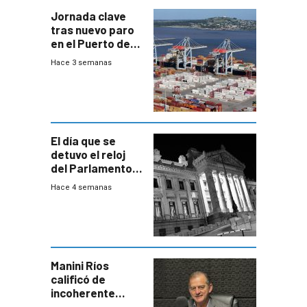
Jornada clave
tras nuevo paro
en el Puerto de
Montevideo
Hace 3 semanas
El día que se
detuvo el reloj
del Parlamento
para negociar
Hace 4 semanas
una Rendición de
Cuentas
Manini Ríos
calificó de
incoherente
decisión de