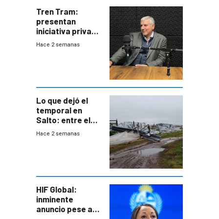
Tren Tram:
presentan
iniciativa privada
para una red de
Hace 2 semanas
cinco líneas en el
área
metropolitana
Lo que dejó el
temporal en
Salto: entre el
impacto
Hace 2 semanas
emocional y las
pérdidas sin
seguro
HIF Global:
inminente
anuncio pese a
declaración de