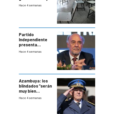
en dónde están?
Hace 4 semanas
Partido
Independiente
presenta
demanda civil
Hace 4 semanas
para intentar
frenar Casupá
Azambuya: los
blindados “serán
muy bien
recibidos” por los
Hace 4 semanas
vecinos