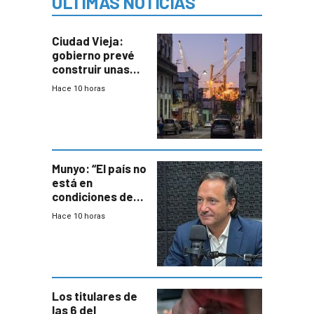
ÚLTIMAS NOTICIAS
Ciudad Vieja:
gobierno prevé
construir unas
mil viviendas en
Hace 10 horas
un plan de
repoblamiento,
entre siete y
ocho años
Munyo: “El país no
está en
condiciones de
enfrentar una
Hace 10 horas
reducción de la
semana laboral”
Los titulares de
las 6 del