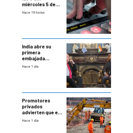
miércoles 5 de
agosto de 2026
Hace 19 horas
India abre su
primera
embajada
residente en
Hace 1 día
Uruguay y crecen
las expectativas
por un vínculo
comercial con
enorme
potencial
Promotores
privados
advierten que el
nuevo convenio
Hace 1 día
de la
construcción