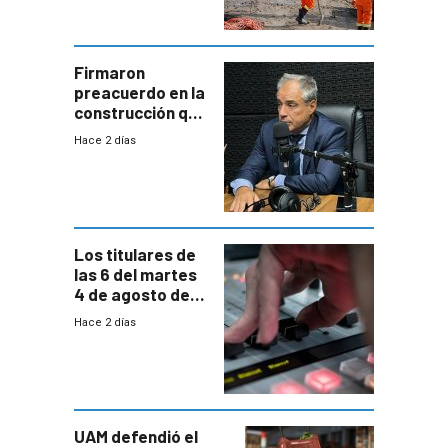
aumentará
costos y obligará
a revisar
proyectos
Firmaron
preacuerdo en la
construcción que
comprende
Hace 2 días
reducción
paulatina de
carga horaria
Los titulares de
las 6 del martes
4 de agosto de
2026
Hace 2 días
UAM defendió el