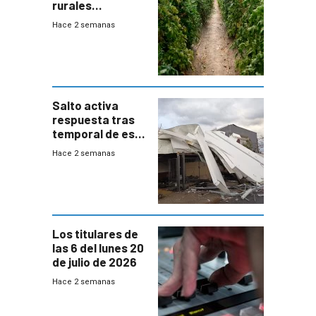
rurales
afectados tras
Hace 2 semanas
temporal en zona
de Salto
Salto activa
respuesta tras
temporal de este
sábado con
Hace 2 semanas
destrozos e
impacto a la
granja
Los titulares de
las 6 del lunes 20
de julio de 2026
Hace 2 semanas