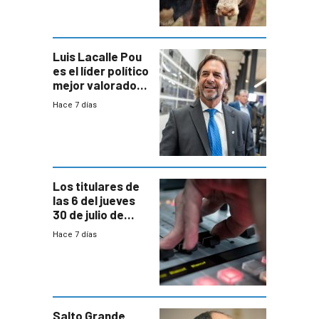
Ganadera
Luis Lacalle Pou
es el líder político
mejor valorado
del país, según
Hace 7 días
encuesta de
Equipos
Consultores
Los titulares de
las 6 del jueves
30 de julio de
2026
Hace 7 días
Salto Grande