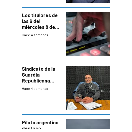
Los titulares de
las 6 del
miércoles 8 de
julio de 2026
Hace 4 semanas
Sindicato de la
Guardia
Republicana
denuncia
Hace 4 semanas
chalecos
vencidos y falta
de recursos
Piloto argentino
destaca