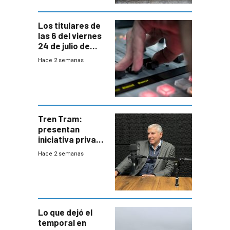
Los titulares de
las 6 del viernes
24 de julio de
2026
Hace 2 semanas
Tren Tram:
presentan
iniciativa privada
para una red de
Hace 2 semanas
cinco líneas en el
área
metropolitana
Lo que dejó el
temporal en