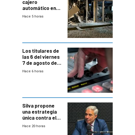
cajero
automático en
Parque Miramar;
Hace 5 horas
hay 3 detenidos
Los titulares de
las 6 del viernes
7 de agosto de
2026
Hace 6 horas
Silva propone
una estrategia
única contra el
narcotráfico y
Hace 20 horas
mayor