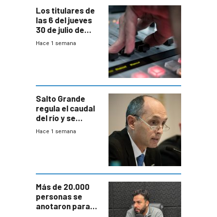
Los titulares de
las 6 del jueves
30 de julio de
2026
Hace 1 semana
Salto Grande
regula el caudal
del río y se
prepara para un
Hace 1 semana
escenario de
fuertes crecidas
Más de 20.000
personas se
anotaron para
las pruebas