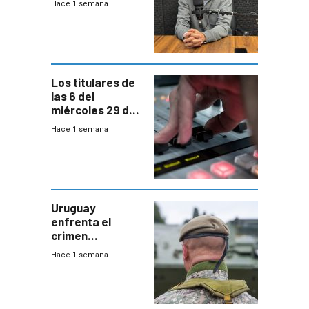
Hace 1 semana
Acredita que la
ANEP impulsa
para terminar
Bachillerato
Los titulares de
las 6 del
miércoles 29 de
julio de 2026
Hace 1 semana
Uruguay
enfrenta el
crimen
organizado con
Hace 1 semana
capacidades “de
otra época”,
aseguró
especialista en