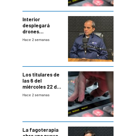
Interior
desplegará
drones
autónomos para
Hace 2 semanas
responder a
emergencias
desde agosto
Los titulares de
las 6 del
miércoles 22 de
julio de 2026
Hace 2 semanas
La fagoterapia
abre una nueva