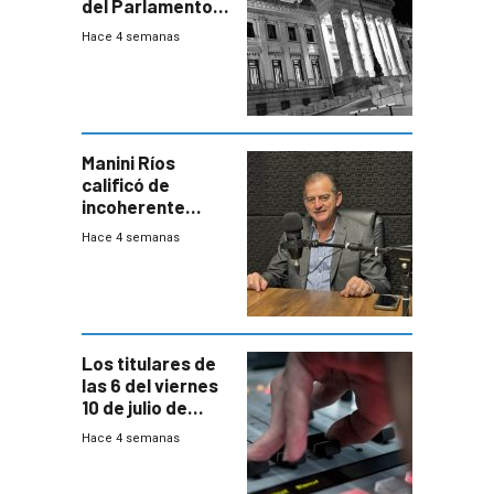
del Parlamento
para negociar
Hace 4 semanas
una Rendición de
Cuentas
Manini Ríos
calificó de
incoherente
decisión de
Hace 4 semanas
Coalición de no
votar Rendición
en general
Los titulares de
las 6 del viernes
10 de julio de
2026
Hace 4 semanas