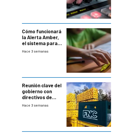
Cómo funcionará
la Alerta Amber,
el sistema para
la búsqueda
Hace 3 semanas
temprana de
menores
ausentes
Reunión clave del
gobierno con
directivos de
Fábricas
Hace 3 semanas
Nacionales de
Cervezas