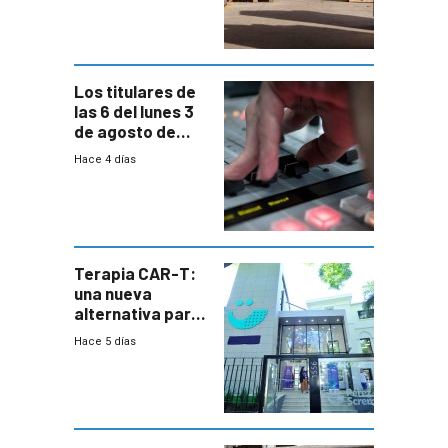
cambios de
horario en UAM
Los titulares de
las 6 del lunes 3
de agosto de
2026
Hace 4 días
Terapia CAR-T:
una nueva
alternativa para
niños y
Hace 5 días
adolescentes
con cáncer