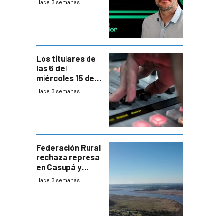
Hace 3 semanas
Los titulares de
las 6 del
miércoles 15 de
julio de 2026
Hace 3 semanas
Federación Rural
rechaza represa
en Casupá y
firma demanda
Hace 3 semanas
del PN