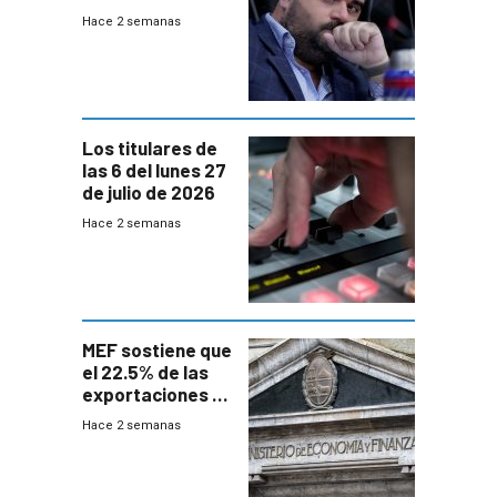
UTE “no era muy
Hace 2 semanas
afín” a HIF Global
Los titulares de
las 6 del lunes 27
de julio de 2026
Hace 2 semanas
MEF sostiene que
el 22.5% de las
exportaciones a
EE.UU se verán
Hace 2 semanas
afectadas por la
suba arancelaria
de Trump