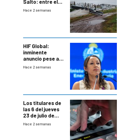
Salto: entre el
impacto
Hace 2 semanas
emocional y las
pérdidas sin
seguro
HIF Global:
inminente
anuncio pese a
declaración de
Hace 2 semanas
Cardona y
“demoras” en
acuerdo entre
empresa y
gobierno
Los titulares de
las 6 del jueves
23 de julio de
2026
Hace 2 semanas