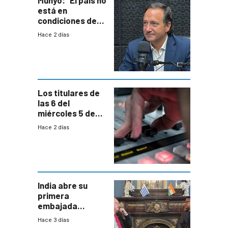
está en
condiciones de
enfrentar una
Hace 2 días
reducción de la
semana laboral”
Los titulares de
las 6 del
miércoles 5 de
agosto de 2026
Hace 2 días
India abre su
primera
embajada
residente en
Hace 3 días
Uruguay y crecen