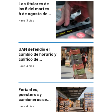
Los titulares de
las 6 del martes
4 de agosto de
2026
Hace 3 días
UAM defendió el
cambio de horario y
calificó de
“desproporcionado”
Hace 4 días
el bloqueo de
accesos
Feriantes,
puesteros y
camioneros se
movilizaron en
Hace 4 días
rechazo a