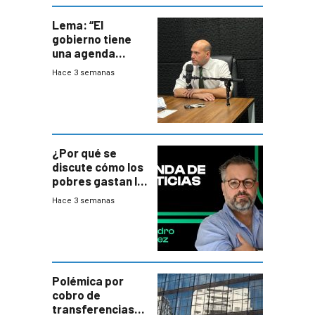
Lema: “El
gobierno tiene
una agenda
destructiva”
Hace 3 semanas
¿Por qué se
discute cómo los
pobres gastan la
plata?
Hace 3 semanas
Polémica por
cobro de
transferencias