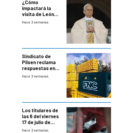
¿Cómo
impactará la
visita de León
XIV a Uruguay?
Hace 3 semanas
Sindicato de
Pilsen reclama
respuestas en
medio de
Hace 3 semanas
conversaciones
entre el gobierno
y FNC
Los titulares de
las 6 del viernes
17 de julio de
2026
Hace 3 semanas