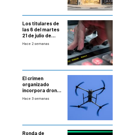
Los titulares de
las 6 del martes
21 de julio de
2026
Hace 2 semanas
El crimen
organizado
incorpora drones
y abre un nuevo
Hace 3 semanas
desafío para la
seguridad
Ronda de