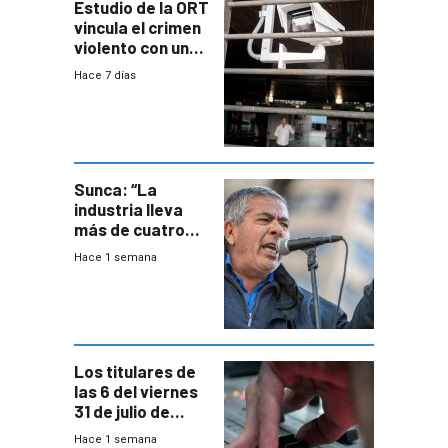
Estudio de la ORT
vincula el crimen
violento con una
menor creación
Hace 7 días
de empresas
formales en el
área
metropolitana
Sunca: “La
industria lleva
más de cuatro
meses sin
Hace 1 semana
convenio
colectivo”
Los titulares de
las 6 del viernes
31 de julio de
2026
Hace 1 semana