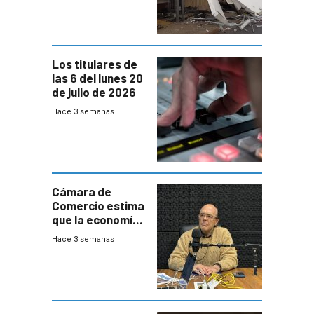
impacto a la
granja
Los titulares de
las 6 del lunes 20
de julio de 2026
Hace 3 semanas
Cámara de
Comercio estima
que la economía
crecerá 1,6%
Hace 3 semanas
este año, pero
advierte una
desaceleración
del consumo