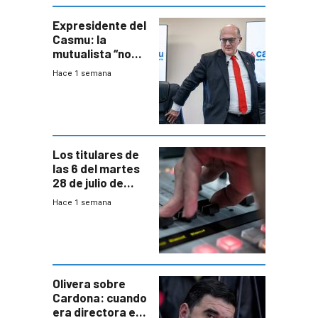
seguridad
Expresidente del
Casmu: la
mutualista “no
está para pagar”
Hace 1 semana
a interventores
“amigos del
gobierno”
Los titulares de
las 6 del martes
28 de julio de
2026
Hace 1 semana
Olivera sobre
Cardona: cuando
era directora en