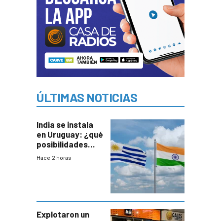
ÚLTIMAS NOTICIAS
India se instala
en Uruguay: ¿qué
posibilidades
genera este
Hace 2 horas
vínculo
diplomático?
Explotaron un