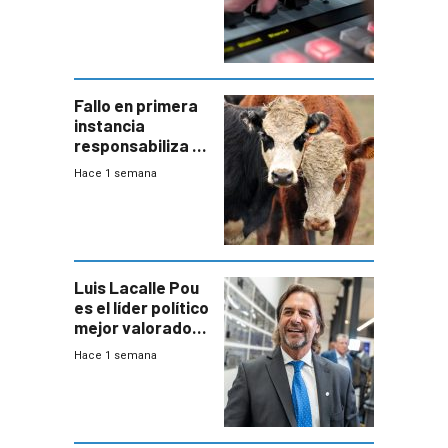
Fallo en primera
instancia
responsabiliza al
Estado por falta
Hace 1 semana
de controles en
República
Ganadera
Luis Lacalle Pou
es el líder político
mejor valorado
del país, según
Hace 1 semana
encuesta de
Equipos
Consultores