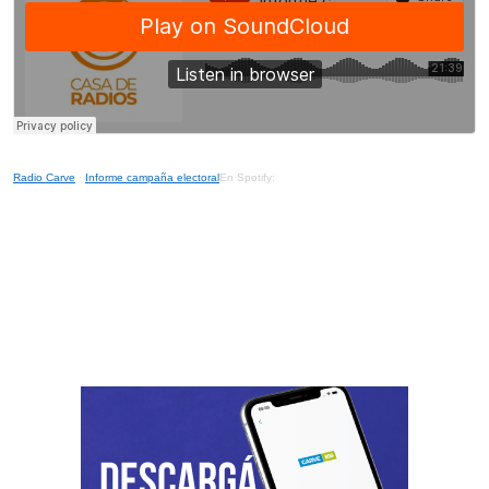
Radio Carve
·
Informe campaña electoral
En Spotify: