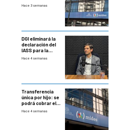
del Mides en
Hace 3 semanas
efectivo
DGI eliminará la
declaración del
IASS para la
mayoría de los
Hace 4 semanas
jubilados
Transferencia
única por hijo: se
podrá cobrar el
100% en efectivo
Hace 4 semanas
y no habrá
trazabilidad del
Mides