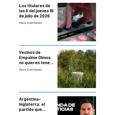
Los titulares de
las 6 del jueves 16
de julio de 2026
Hace 3 semanas
Vecinos de
Empalme Olmos
no quieren tener
cerca una planta
Hace 3 semanas
de tratamiento
de residuos e
impulsan
plebiscito
departamental
Argentina–
Inglaterra: el
partido que
nunca termina