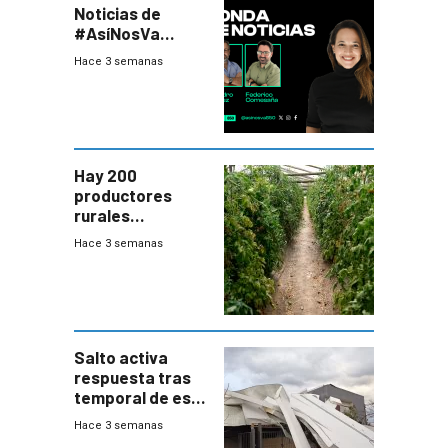
Noticias de
#AsíNosVa
(20/7/26)
Hace 3 semanas
Hay 200
productores
rurales
afectados tras
Hace 3 semanas
temporal en zona
de Salto
Salto activa
respuesta tras
temporal de este
sábado con
Hace 3 semanas
destrozos e