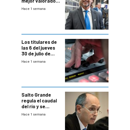
mejor valorado
del país, según
Hace 1 semana
encuesta de
Equipos
Consultores
Los titulares de
las 6 del jueves
30 de julio de
2026
Hace 1 semana
Salto Grande
regula el caudal
del río y se
prepara para un
Hace 1 semana
escenario de
fuertes crecidas