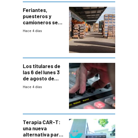
Feriantes,
puesteros y
camioneros se
movilizaron en
Hace 4 días
rechazo a
cambios de
horario en UAM
Los titulares de
las 6 del lunes 3
de agosto de
2026
Hace 4 días
Terapia CAR-T:
una nueva
alternativa para