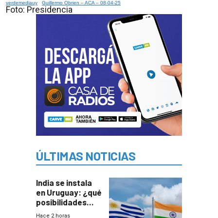
verdemediauy
·
Guillermo Obrien – ACA – 08-04-25
Foto: Presidencia
ÚLTIMAS NOTICIAS
India se instala
en Uruguay: ¿qué
posibilidades
genera este
Hace 2 horas