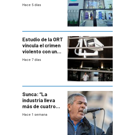
niños y
Hace 5 días
adolescentes
con cáncer
Estudio de la ORT
vincula el crimen
violento con una
menor creación
Hace 7 días
de empresas
formales en el
área
metropolitana
Sunca: “La
industria lleva
más de cuatro
meses sin
Hace 1 semana
convenio
colectivo”