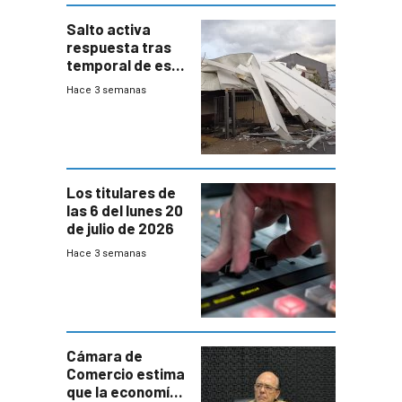
Salto activa
respuesta tras
temporal de este
sábado con
Hace 3 semanas
destrozos e
impacto a la
granja
Los titulares de
las 6 del lunes 20
de julio de 2026
Hace 3 semanas
Cámara de
Comercio estima
que la economía