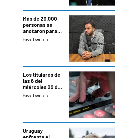
Más de 20.000
personas se
anotaron para
las pruebas
Hace 1 semana
Acredita que la
ANEP impulsa
para terminar
Bachillerato
Los titulares de
las 6 del
miércoles 29 de
julio de 2026
Hace 1 semana
Uruguay
enfrenta el