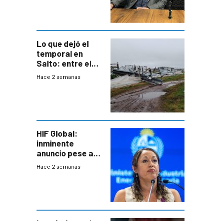
área
metropolitana
Lo que dejó el
temporal en
Salto: entre el
impacto
Hace 2 semanas
emocional y las
pérdidas sin
seguro
HIF Global:
inminente
anuncio pese a
declaración de
Hace 2 semanas
Cardona y
“demoras” en
acuerdo entre
empresa y
gobierno