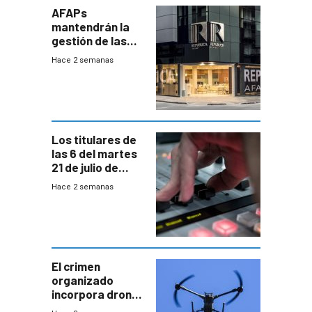
AFAPs
mantendrán la
gestión de las
cuentas
Hace 2 semanas
individuales
Los titulares de
las 6 del martes
21 de julio de
2026
Hace 2 semanas
El crimen
organizado
incorpora drones
y abre un nuevo