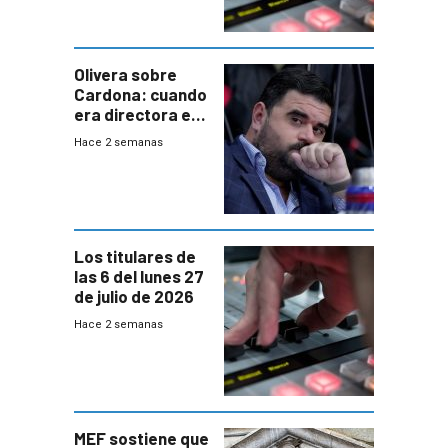
Olivera sobre
Cardona: cuando
era directora en
UTE “no era muy
Hace 2 semanas
afín” a HIF Global
Los titulares de
las 6 del lunes 27
de julio de 2026
Hace 2 semanas
MEF sostiene que