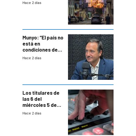
mil viviendas en
Hace 2 días
un plan de
repoblamiento,
entre siete y
ocho años
Munyo: “El país no
está en
condiciones de
enfrentar una
Hace 2 días
reducción de la
semana laboral”
Los titulares de
las 6 del
miércoles 5 de
agosto de 2026
Hace 2 días