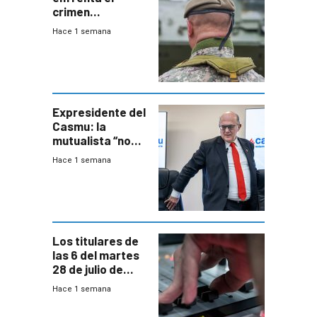
crimen
organizado con
Hace 1 semana
capacidades “de
otra época”,
aseguró
especialista en
seguridad
Expresidente del
Casmu: la
mutualista “no
está para pagar”
Hace 1 semana
a interventores
“amigos del
gobierno”
Los titulares de
las 6 del martes
28 de julio de
2026
Hace 1 semana