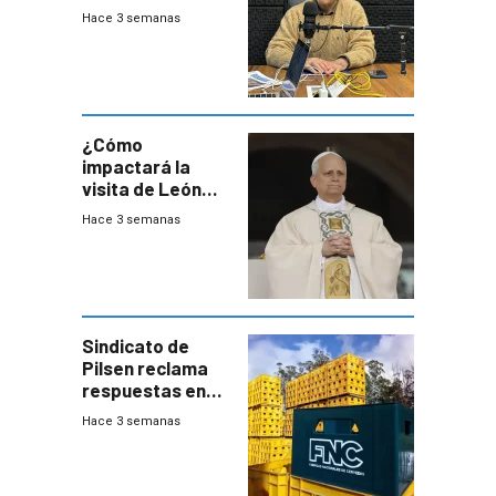
crecerá 1,6%
Hace 3 semanas
este año, pero
advierte una
desaceleración
del consumo
¿Cómo
impactará la
visita de León
XIV a Uruguay?
Hace 3 semanas
Sindicato de
Pilsen reclama
respuestas en
medio de
Hace 3 semanas
conversaciones
entre el gobierno
y FNC