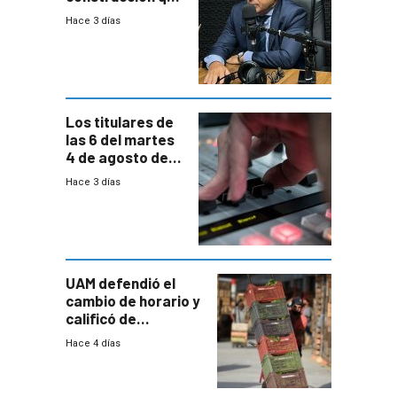
comprende
Hace 3 días
reducción
paulatina de
carga horaria
Los titulares de
las 6 del martes
4 de agosto de
2026
Hace 3 días
UAM defendió el
cambio de horario y
calificó de
“desproporcionado”
Hace 4 días
el bloqueo de
accesos