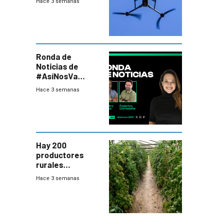
Hace 3 semanas
desafío para la
seguridad
Ronda de
Noticias de
#AsíNosVa
(20/7/26)
Hace 3 semanas
Hay 200
productores
rurales
afectados tras
Hace 3 semanas
temporal en zona
de Salto