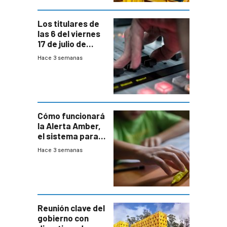
Los titulares de
las 6 del viernes
17 de julio de
2026
Hace 3 semanas
Cómo funcionará
la Alerta Amber,
el sistema para
la búsqueda
Hace 3 semanas
temprana de
menores
ausentes
Reunión clave del
gobierno con