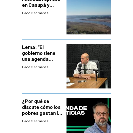
en Casupá y
firma demanda
Hace 3 semanas
del PN
Lema: “El
gobierno tiene
una agenda
destructiva”
Hace 3 semanas
¿Por qué se
discute cómo los
pobres gastan la
plata?
Hace 3 semanas