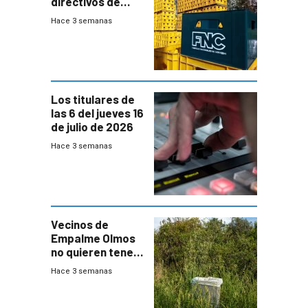
directivos de
Fábricas
Hace 3 semanas
Nacionales de
Cervezas
Los titulares de
las 6 del jueves 16
de julio de 2026
Hace 3 semanas
Vecinos de
Empalme Olmos
no quieren tener
cerca una planta
Hace 3 semanas
de tratamiento
de residuos e
impulsan