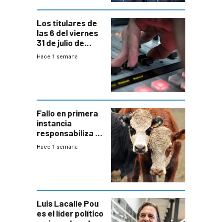
Los titulares de
las 6 del viernes
31 de julio de
2026
Hace 1 semana
Fallo en primera
instancia
responsabiliza al
Estado por falta
Hace 1 semana
de controles en
República
Ganadera
Luis Lacalle Pou
es el líder político