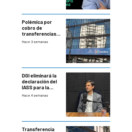
Polémica por
cobro de
transferencias
del Mides en
Hace 3 semanas
efectivo
DGI eliminará la
declaración del
IASS para la
mayoría de los
Hace 4 semanas
jubilados
Transferencia