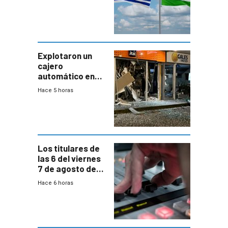
vínculo
diplomático?
Explotaron un
cajero
automático en
Parque Miramar;
Hace 5 horas
hay 3 detenidos
Los titulares de
las 6 del viernes
7 de agosto de
2026
Hace 6 horas