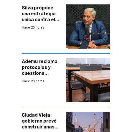
Silva propone
una estrategia
única contra el
narcotráfico y
Hace 20 horas
mayor
coordinación
entre Interior y
Defensa
Ademu reclama
protocolos y
cuestiona
demora de
Hace 20 horas
Primaria ante
docente con
antecedentes de
violencia
Ciudad Vieja:
gobierno prevé
construir unas