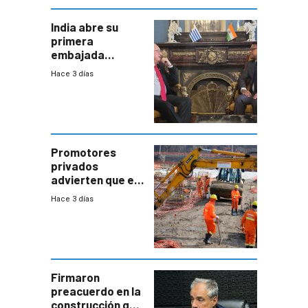
India abre su
primera
embajada
residente en
Hace 3 días
Uruguay y crecen
las expectativas
por un vínculo
comercial con
enorme
potencial
Promotores
privados
advierten que el
nuevo convenio
Hace 3 días
de la
construcción
aumentará
costos y obligará
a revisar
proyectos
Firmaron
preacuerdo en la
construcción que