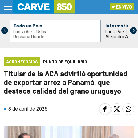
EN VIVO
Todo un País
Informativo C
Lun. a Vie. | 15 hs
Lun. a Vie. | 17 h
Rossana Duarte
Alejandro Acle
AGRONEGOCIOS
PUNTO DE EQUILIBRIO
Titular de la ACA advirtió oportunidad
de exportar arroz a Panamá, que
destaca calidad del grano uruguayo
8 de abril de 2025