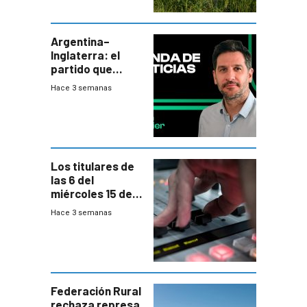
plebiscito
departamental
Argentina–
Inglaterra: el
partido que
nunca termina
Hace 3 semanas
Los titulares de
las 6 del
miércoles 15 de
julio de 2026
Hace 3 semanas
Federación Rural
rechaza represa