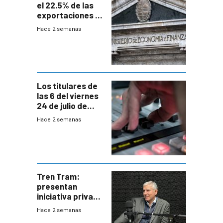
el 22.5% de las
exportaciones a
EE.UU se verán
Hace 2 semanas
afectadas por la
suba arancelaria
de Trump
Los titulares de
las 6 del viernes
24 de julio de
2026
Hace 2 semanas
Tren Tram:
presentan
iniciativa privada
para una red de
Hace 2 semanas
cinco líneas en el