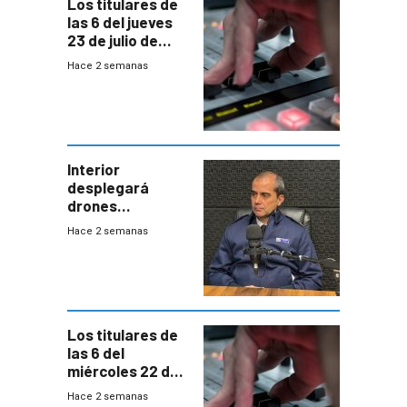
Los titulares de
las 6 del jueves
23 de julio de
2026
Hace 2 semanas
Interior
desplegará
drones
autónomos para
Hace 2 semanas
responder a
emergencias
desde agosto
Los titulares de
las 6 del
miércoles 22 de
julio de 2026
Hace 2 semanas