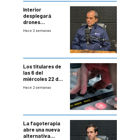
Interior
desplegará
drones
autónomos para
Hace 2 semanas
responder a
emergencias
desde agosto
Los titulares de
las 6 del
miércoles 22 de
julio de 2026
Hace 2 semanas
La fagoterapia
abre una nueva
alternativa