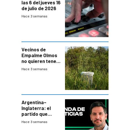
las 6 del jueves 16
de julio de 2026
Hace 3 semanas
Vecinos de
Empalme Olmos
no quieren tener
cerca una planta
Hace 3 semanas
de tratamiento
de residuos e
impulsan
plebiscito
departamental
Argentina–
Inglaterra: el
partido que
nunca termina
Hace 3 semanas