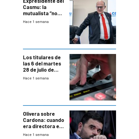
Expresidente del
Casmu: la
mutualista “no
está para pagar”
Hace 1 semana
a interventores
“amigos del
gobierno”
Los titulares de
las 6 del martes
28 de julio de
2026
Hace 1 semana
Olivera sobre
Cardona: cuando
era directora en
UTE “no era muy
Hace 1 semana
afín” a HIF Global