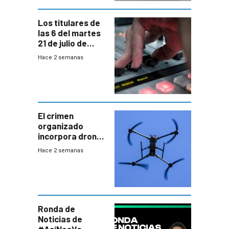
Los titulares de
las 6 del martes
21 de julio de
2026
Hace 2 semanas
El crimen
organizado
incorpora drones
y abre un nuevo
Hace 2 semanas
desafío para la
seguridad
Ronda de
Noticias de
#AsíNosVa