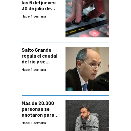
las 6 del jueves
30 de julio de
2026
Hace 1 semana
Salto Grande
regula el caudal
del río y se
prepara para un
Hace 1 semana
escenario de
fuertes crecidas
Más de 20.000
personas se
anotaron para
las pruebas
Hace 1 semana
Acredita que la