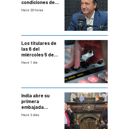
condiciones de
enfrentar una
Hace 20 horas
reducción de la
semana laboral”
Los titulares de
las 6 del
miércoles 5 de
agosto de 2026
Hace 1 día
India abre su
primera
embajada
residente en
Hace 2 días
Uruguay y crecen
las expectativas