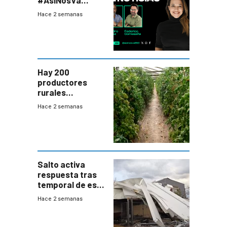
(20/7/26)
Hace 2 semanas
Hay 200
productores
rurales
afectados tras
Hace 2 semanas
temporal en zona
de Salto
Salto activa
respuesta tras
temporal de este
sábado con
Hace 2 semanas
destrozos e
impacto a la
granja