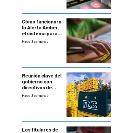
Cómo funcionará
la Alerta Amber,
el sistema para
la búsqueda
Hace 3 semanas
temprana de
menores
ausentes
Reunión clave del
gobierno con
directivos de
Fábricas
Hace 3 semanas
Nacionales de
Cervezas
Los titulares de