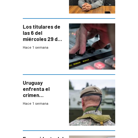
ANEP impulsa
para terminar
Bachillerato
Los titulares de
las 6 del
miércoles 29 de
julio de 2026
Hace 1 semana
Uruguay
enfrenta el
crimen
organizado con
Hace 1 semana
capacidades “de
otra época”,
aseguró
especialista en
seguridad