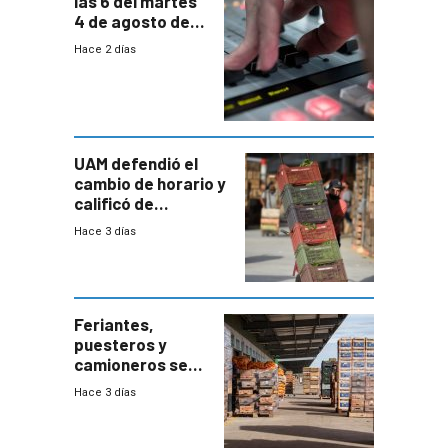
las 6 del martes
4 de agosto de
2026
Hace 2 días
UAM defendió el
cambio de horario y
calificó de
“desproporcionado”
Hace 3 días
el bloqueo de
accesos
Feriantes,
puesteros y
camioneros se
movilizaron en
Hace 3 días
rechazo a
cambios de
horario en UAM