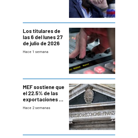
Los titulares de
las 6 del lunes 27
de julio de 2026
Hace 1 semana
MEF sostiene que
el 22.5% de las
exportaciones a
EE.UU se verán
Hace 2 semanas
afectadas por la
suba arancelaria
de Trump