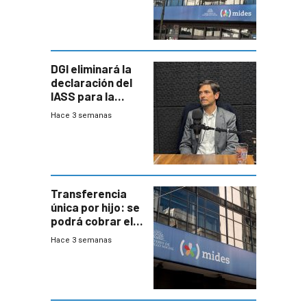
DGI eliminará la
declaración del
IASS para la
mayoría de los
Hace 3 semanas
jubilados
Transferencia
única por hijo: se
podrá cobrar el
100% en efectivo
Hace 3 semanas
y no habrá
trazabilidad del
Mides