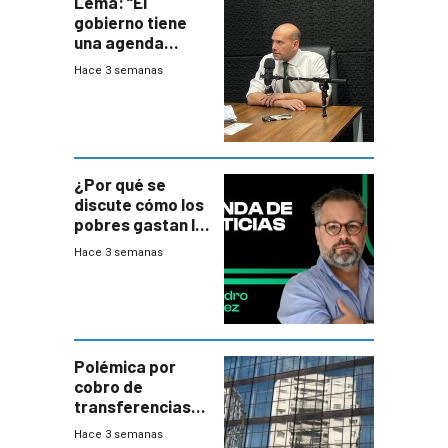
Lema: “El
gobierno tiene
una agenda
destructiva”
Hace 3 semanas
¿Por qué se
discute cómo los
pobres gastan la
plata?
Hace 3 semanas
Polémica por
cobro de
transferencias
del Mides en
Hace 3 semanas
efectivo