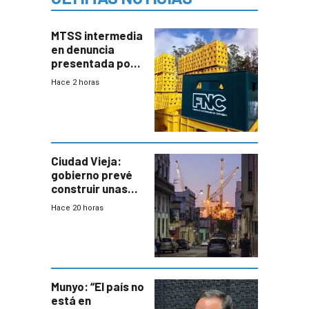
MTSS intermedia
en denuncia
presentada por
FNC contra
Hace 2 horas
sindicato
Ciudad Vieja:
gobierno prevé
construir unas
mil viviendas en
Hace 20 horas
un plan de
repoblamiento,
entre siete y
ocho años
Munyo: “El país no
está en