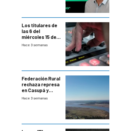
Los titulares de
las 6 del
miércoles 15 de
julio de 2026
Hace 3 semanas
Federación Rural
rechaza represa
en Casupá y
firma demanda
Hace 3 semanas
del PN