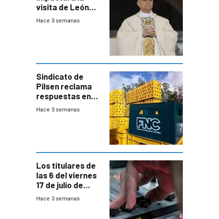
visita de León
XIV a Uruguay?
Hace 3 semanas
Sindicato de
Pilsen reclama
respuestas en
medio de
Hace 3 semanas
conversaciones
entre el gobierno
y FNC
Los titulares de
las 6 del viernes
17 de julio de
2026
Hace 3 semanas