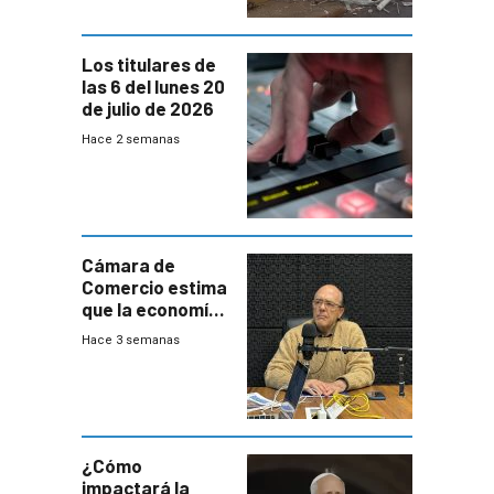
Los titulares de
las 6 del lunes 20
de julio de 2026
Hace 2 semanas
Cámara de
Comercio estima
que la economía
crecerá 1,6%
Hace 3 semanas
este año, pero
advierte una
desaceleración
del consumo
¿Cómo
impactará la