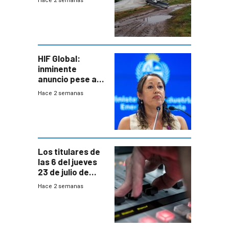
Hace 2 semanas
emocional y las
pérdidas sin
seguro
HIF Global:
inminente
anuncio pese a
declaración de
Hace 2 semanas
Cardona y
“demoras” en
acuerdo entre
empresa y
gobierno
Los titulares de
las 6 del jueves
23 de julio de
2026
Hace 2 semanas