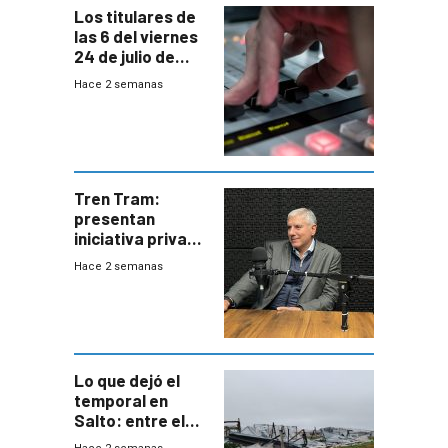
Los titulares de
las 6 del viernes
24 de julio de
2026
Hace 2 semanas
Tren Tram:
presentan
iniciativa privada
para una red de
Hace 2 semanas
cinco líneas en el
área
metropolitana
Lo que dejó el
temporal en
Salto: entre el
impacto