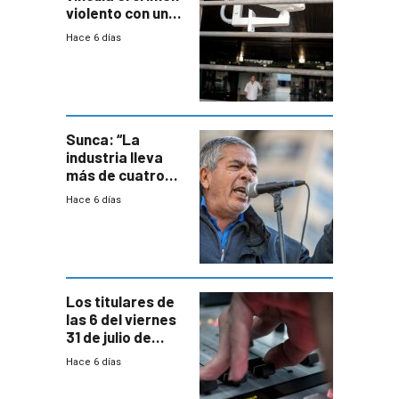
violento con una
menor creación
Hace 6 días
de empresas
formales en el
área
metropolitana
Sunca: “La
industria lleva
más de cuatro
meses sin
Hace 6 días
convenio
colectivo”
Los titulares de
las 6 del viernes
31 de julio de
2026
Hace 6 días