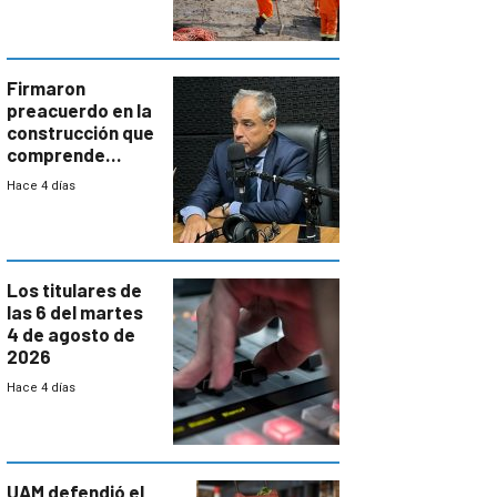
aumentará
costos y obligará
a revisar
proyectos
Firmaron
preacuerdo en la
construcción que
comprende
reducción
Hace 4 días
paulatina de
carga horaria
Los titulares de
las 6 del martes
4 de agosto de
2026
Hace 4 días
UAM defendió el