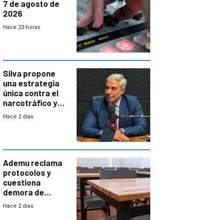
7 de agosto de
2026
Hace 23 horas
Silva propone
una estrategia
única contra el
narcotráfico y
mayor
Hace 2 días
coordinación
entre Interior y
Defensa
Ademu reclama
protocolos y
cuestiona
demora de
Primaria ante
Hace 2 días
docente con