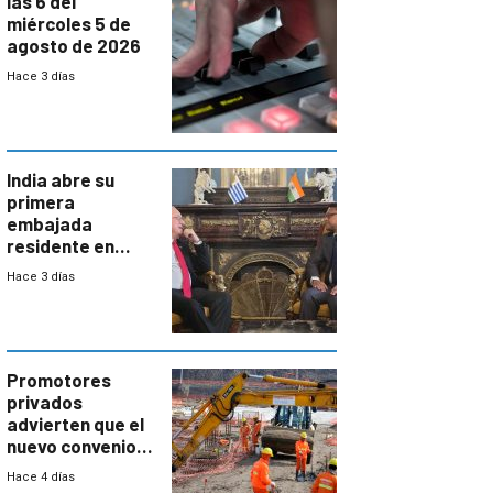
las 6 del
miércoles 5 de
agosto de 2026
Hace 3 días
India abre su
primera
embajada
residente en
Uruguay y crecen
Hace 3 días
las expectativas
por un vínculo
comercial con
enorme
potencial
Promotores
privados
advierten que el
nuevo convenio
de la
Hace 4 días
construcción