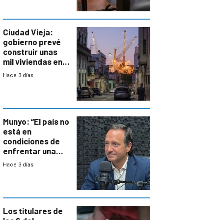
antecedentes de
violencia
Ciudad Vieja:
gobierno prevé
construir unas
mil viviendas en
un plan de
Hace 3 días
repoblamiento,
entre siete y
ocho años
Munyo: “El país no
está en
condiciones de
enfrentar una
reducción de la
Hace 3 días
semana laboral”
Los titulares de