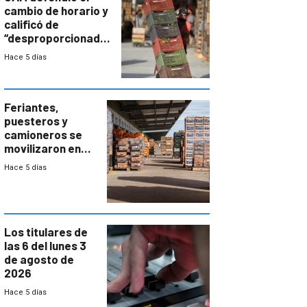
cambio de horario y
calificó de
“desproporcionado”
el bloqueo de
Hace 5 días
accesos
Feriantes,
puesteros y
camioneros se
movilizaron en
rechazo a
Hace 5 días
cambios de
horario en UAM
Los titulares de
las 6 del lunes 3
de agosto de
2026
Hace 5 días