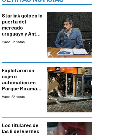
Starlink golpea la
puerta del
mercado
uruguayo y Antel
responde:
Hace 12 horas
“Quizás no sea
Antel la que
tenga que estar
con mayor
miedo”
Explotaron un
cajero
automático en
Parque Miramar;
hay 3 detenidos
Hace 22 horas
Los titulares de
las 6 del viernes