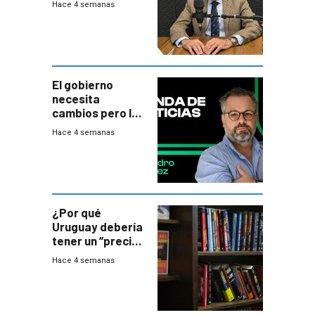
Hace 4 semanas
gobierno es
insatisfactorio”
El gobierno
necesita
cambios pero los
ministros tienen
Hace 4 semanas
mejor imagen
que el presidente
¿Por qué
Uruguay debería
tener un “precio
único” en los
Hace 4 semanas
libros que
permita “salvar”
a los libreros?