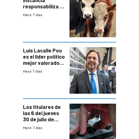
instancia
responsabiliza al
Estado por falta
Hace 7 días
de controles en
República
Ganadera
Luis Lacalle Pou
es el líder político
mejor valorado
del país, según
Hace 7 días
encuesta de
Equipos
Consultores
Los titulares de
las 6 del jueves
30 de julio de
2026
Hace 7 días