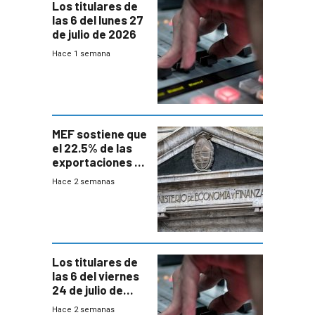
Los titulares de
las 6 del lunes 27
de julio de 2026
Hace 1 semana
MEF sostiene que
el 22.5% de las
exportaciones a
EE.UU se verán
Hace 2 semanas
afectadas por la
suba arancelaria
de Trump
Los titulares de
las 6 del viernes
24 de julio de
2026
Hace 2 semanas