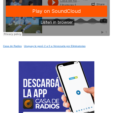
Casa de Radios
·
Uruguay le ganó 2 a 0 a Venezuela por Eliminatorias