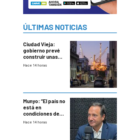
ÚLTIMAS NOTICIAS
Ciudad Vieja:
gobierno prevé
construir unas
mil viviendas en
Hace 14 horas
un plan de
repoblamiento,
entre siete y
ocho años
Munyo: “El país no
está en
condiciones de
enfrentar una
Hace 14 horas
reducción de la
semana laboral”