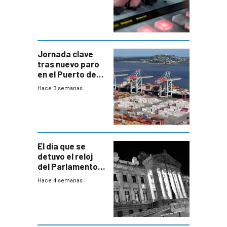
Jornada clave
tras nuevo paro
en el Puerto de
Montevideo
Hace 3 semanas
El día que se
detuvo el reloj
del Parlamento
para negociar
Hace 4 semanas
una Rendición de
Cuentas