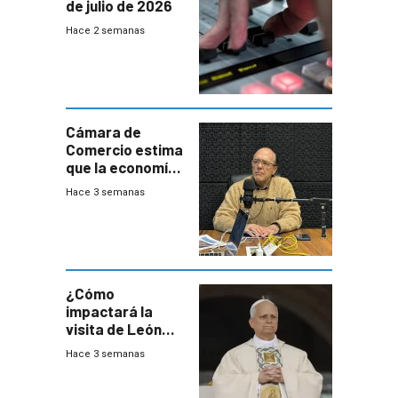
de julio de 2026
Hace 2 semanas
Cámara de
Comercio estima
que la economía
crecerá 1,6%
Hace 3 semanas
este año, pero
advierte una
desaceleración
del consumo
¿Cómo
impactará la
visita de León
XIV a Uruguay?
Hace 3 semanas