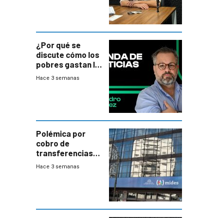
¿Por qué se
discute cómo los
pobres gastan la
plata?
Hace 3 semanas
Polémica por
cobro de
transferencias
del Mides en
Hace 3 semanas
efectivo