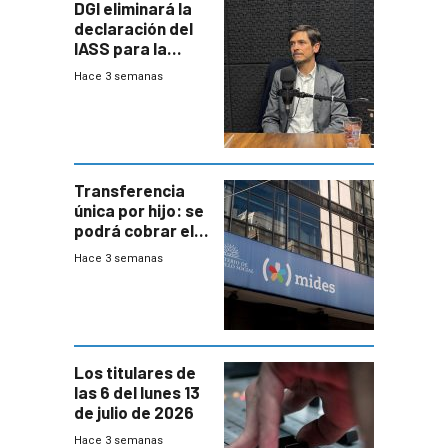
DGI eliminará la
declaración del
IASS para la
mayoría de los
Hace 3 semanas
jubilados
Transferencia
única por hijo: se
podrá cobrar el
100% en efectivo
Hace 3 semanas
y no habrá
trazabilidad del
Mides
Los titulares de
las 6 del lunes 13
de julio de 2026
Hace 3 semanas