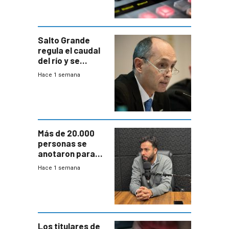
Salto Grande
regula el caudal
del río y se
prepara para un
Hace 1 semana
escenario de
fuertes crecidas
Más de 20.000
personas se
anotaron para
las pruebas
Hace 1 semana
Acredita que la
ANEP impulsa
para terminar
Bachillerato
Los titulares de