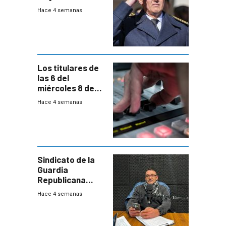
recibidos” por los
Hace 4 semanas
vecinos
Los titulares de
las 6 del
miércoles 8 de
julio de 2026
Hace 4 semanas
Sindicato de la
Guardia
Republicana
denuncia
Hace 4 semanas
chalecos
vencidos y falta
de recursos