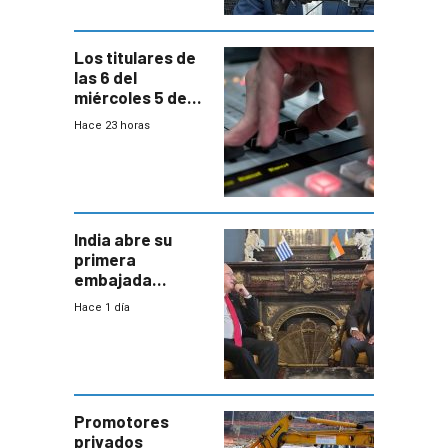
Los titulares de
las 6 del
miércoles 5 de
agosto de 2026
Hace 23 horas
India abre su
primera
embajada
residente en
Hace 1 día
Uruguay y crecen
las expectativas
por un vínculo
comercial con
enorme
potencial
Promotores
privados