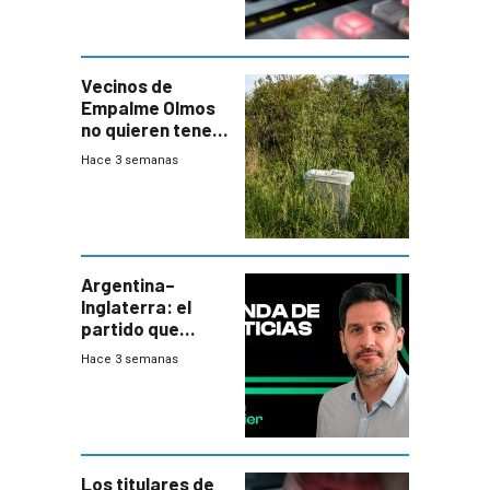
Vecinos de
Empalme Olmos
no quieren tener
cerca una planta
Hace 3 semanas
de tratamiento
de residuos e
impulsan
plebiscito
departamental
Argentina–
Inglaterra: el
partido que
nunca termina
Hace 3 semanas
Los titulares de