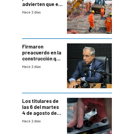
advierten que el
nuevo convenio
Hace 2 días
de la
construcción
aumentará
costos y obligará
a revisar
proyectos
Firmaron
preacuerdo en la
construcción que
comprende
Hace 2 días
reducción
paulatina de
carga horaria
Los titulares de
las 6 del martes
4 de agosto de
2026
Hace 2 días