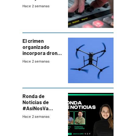
2026
Hace 2 semanas
El crimen
organizado
incorpora drones
y abre un nuevo
Hace 2 semanas
desafío para la
seguridad
Ronda de
Noticias de
#AsíNosVa
(20/7/26)
Hace 2 semanas