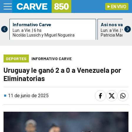
EN VIVO
Informativo Carve
Así nos va
Lun. a Vie. | 6 hs
Lun. a Vie. | 9 hs
Nicolás Lussich y Miguel Nogueira
Patricia Madrid
DEPORTES
INFORMATIVO CARVE
Uruguay le ganó 2 a 0 a Venezuela por
Eliminatorias
11 de junio de 2025