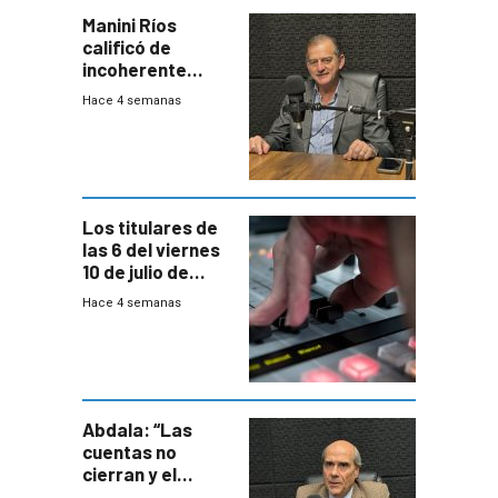
Manini Ríos
calificó de
incoherente
decisión de
Hace 4 semanas
Coalición de no
votar Rendición
en general
Los titulares de
las 6 del viernes
10 de julio de
2026
Hace 4 semanas
Abdala: “Las
cuentas no
cierran y el
balance del