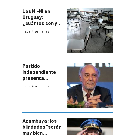
Los Ni-Ni en
Uruguay:
¿cuántos son y
en dónde están?
Hace 4 semanas
Partido
Independiente
presenta
demanda civil
Hace 4 semanas
para intentar
frenar Casupá
Azambuya: los
blindados “serán
muy bien