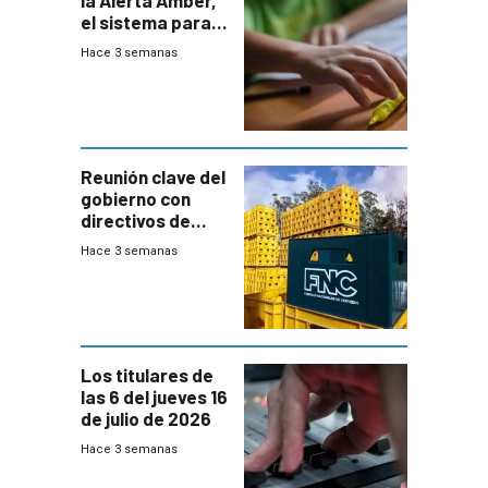
la Alerta Amber,
el sistema para
la búsqueda
Hace 3 semanas
temprana de
menores
ausentes
Reunión clave del
gobierno con
directivos de
Fábricas
Hace 3 semanas
Nacionales de
Cervezas
Los titulares de
las 6 del jueves 16
de julio de 2026
Hace 3 semanas