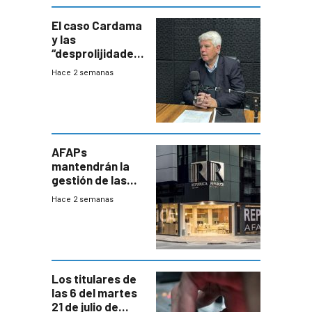
innovadora
El caso Cardama
y las
“desprolijidades”
que la
Hace 2 semanas
investigadora ha
encontrado
AFAPs
mantendrán la
gestión de las
cuentas
Hace 2 semanas
individuales
Los titulares de
las 6 del martes
21 de julio de