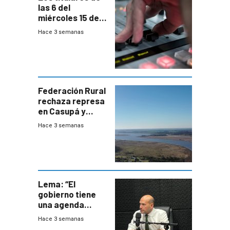
las 6 del
miércoles 15 de
julio de 2026
Hace 3 semanas
Federación Rural
rechaza represa
en Casupá y
firma demanda
Hace 3 semanas
del PN
Lema: “El
gobierno tiene
una agenda
destructiva”
Hace 3 semanas