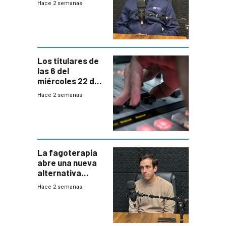
Hace 2 semanas
responder a
emergencias
desde agosto
Los titulares de
las 6 del
miércoles 22 de
julio de 2026
Hace 2 semanas
La fagoterapia
abre una nueva
alternativa
contra bacterias
Hace 2 semanas
resistentes:
Uruguay
exportará a Chile
terapia