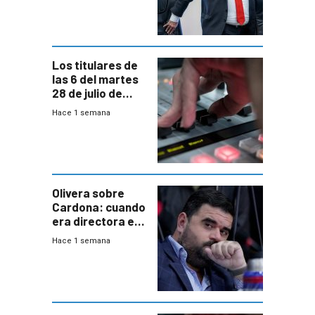
“amigos del
gobierno”
Los titulares de
las 6 del martes
28 de julio de
2026
Hace 1 semana
Olivera sobre
Cardona: cuando
era directora en
UTE “no era muy
Hace 1 semana
afín” a HIF Global