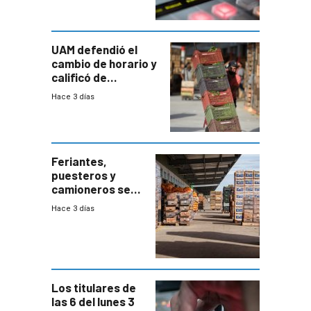
UAM defendió el
cambio de horario y
calificó de
“desproporcionado”
Hace 3 días
el bloqueo de
accesos
Feriantes,
puesteros y
camioneros se
movilizaron en
Hace 3 días
rechazo a
cambios de
horario en UAM
Los titulares de
las 6 del lunes 3