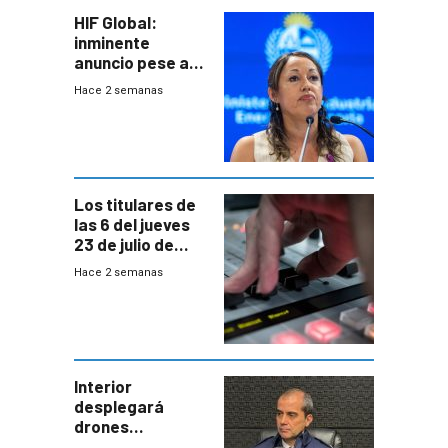
HIF Global:
inminente
anuncio pese a
declaración de
Hace 2 semanas
Cardona y
“demoras” en
acuerdo entre
empresa y
gobierno
Los titulares de
las 6 del jueves
23 de julio de
2026
Hace 2 semanas
Interior
desplegará
drones
autónomos para