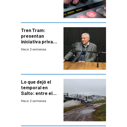
Tren Tram:
presentan
iniciativa privada
para una red de
Hace 2 semanas
cinco líneas en el
área
metropolitana
Lo que dejó el
temporal en
Salto: entre el
impacto
Hace 2 semanas
emocional y las
pérdidas sin
seguro