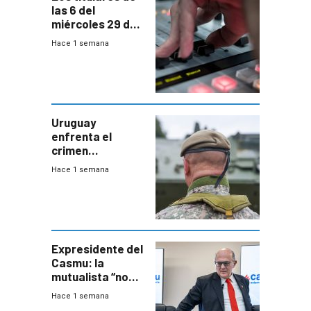
las 6 del
miércoles 29 de
julio de 2026
Hace 1 semana
Uruguay
enfrenta el
crimen
organizado con
Hace 1 semana
capacidades “de
otra época”,
aseguró
especialista en
seguridad
Expresidente del
Casmu: la
mutualista “no
está para pagar”
Hace 1 semana
a interventores