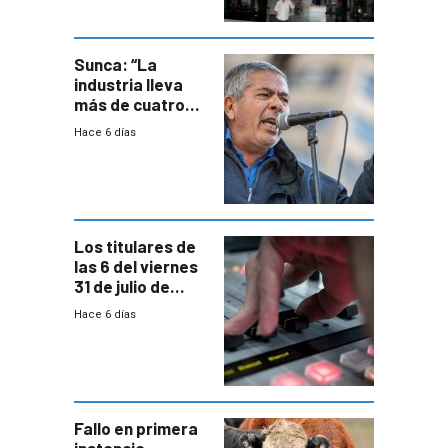
área
metropolitana
Sunca: “La
industria lleva
más de cuatro
meses sin
Hace 6 días
convenio
colectivo”
Los titulares de
las 6 del viernes
31 de julio de
2026
Hace 6 días
Fallo en primera