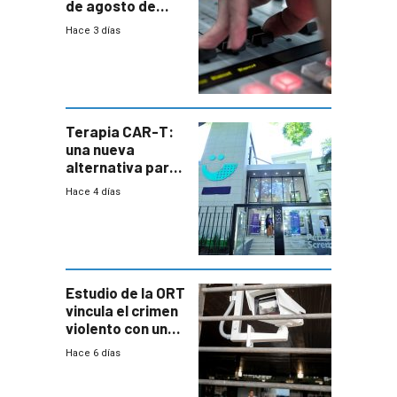
de agosto de
2026
Hace 3 días
Terapia CAR-T:
una nueva
alternativa para
niños y
Hace 4 días
adolescentes
con cáncer
Estudio de la ORT
vincula el crimen
violento con una
menor creación
Hace 6 días
de empresas
formales en el