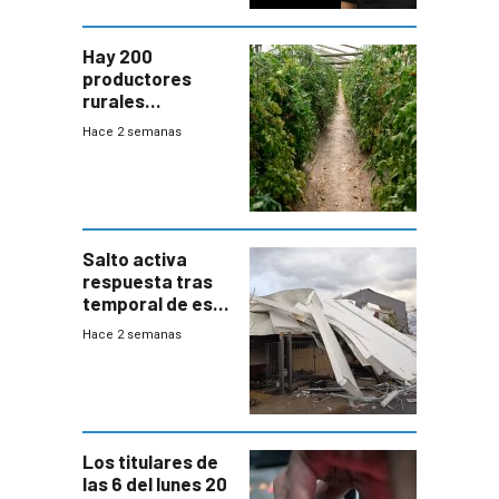
Hay 200
productores
rurales
afectados tras
Hace 2 semanas
temporal en zona
de Salto
Salto activa
respuesta tras
temporal de este
sábado con
Hace 2 semanas
destrozos e
impacto a la
granja
Los titulares de
las 6 del lunes 20