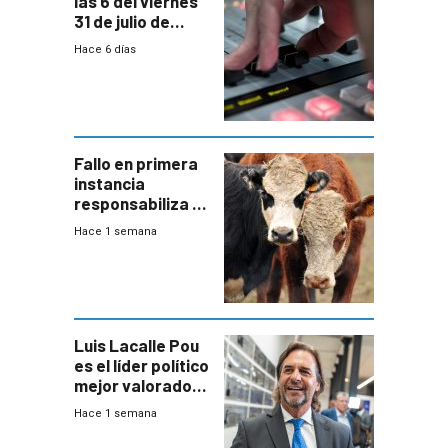
las 6 del viernes
31 de julio de
2026
Hace 6 días
Fallo en primera
instancia
responsabiliza al
Estado por falta
Hace 1 semana
de controles en
República
Ganadera
Luis Lacalle Pou
es el líder político
mejor valorado
del país, según
Hace 1 semana
encuesta de
Equipos