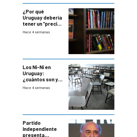
¿Por qué
Uruguay debería
tener un “precio
único” en los
Hace 4 semanas
libros que
permita “salvar”
a los libreros?
Los Ni-Ni en
Uruguay:
¿cuántos son y
en dónde están?
Hace 4 semanas
Partido
Independiente
presenta