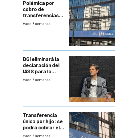
Polémica por
cobro de
transferencias
del Mides en
Hace 3 semanas
efectivo
DGI eliminará la
declaración del
IASS para la
mayoría de los
Hace 3 semanas
jubilados
Transferencia
única por hijo: se
podrá cobrar el
100% en efectivo
Hace 3 semanas