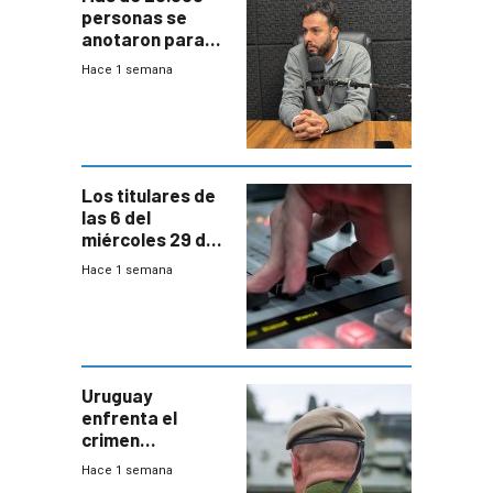
personas se
anotaron para
las pruebas
Hace 1 semana
Acredita que la
ANEP impulsa
para terminar
Bachillerato
Los titulares de
las 6 del
miércoles 29 de
julio de 2026
Hace 1 semana
Uruguay
enfrenta el
crimen
organizado con
Hace 1 semana
capacidades “de