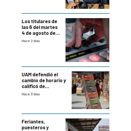
carga horaria
Los titulares de
las 6 del martes
4 de agosto de
2026
Hace 2 días
UAM defendió el
cambio de horario y
calificó de
“desproporcionado”
Hace 3 días
el bloqueo de
accesos
Feriantes,
puesteros y