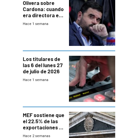
Olivera sobre
Cardona: cuando
era directora en
UTE “no era muy
Hace 1 semana
afín” a HIF Global
Los titulares de
las 6 del lunes 27
de julio de 2026
Hace 1 semana
MEF sostiene que
el 22.5% de las
exportaciones a
EE.UU se verán
Hace 2 semanas