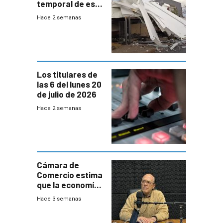
temporal de este
sábado con
Hace 2 semanas
destrozos e
impacto a la
granja
Los titulares de
las 6 del lunes 20
de julio de 2026
Hace 2 semanas
Cámara de
Comercio estima
que la economía
crecerá 1,6%
Hace 3 semanas
este año, pero
advierte una