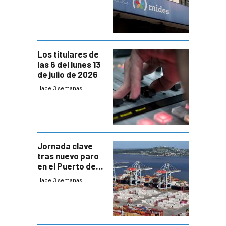
y no habrá
trazabilidad del
Mides
Los titulares de
las 6 del lunes 13
de julio de 2026
Hace 3 semanas
Jornada clave
tras nuevo paro
en el Puerto de
Montevideo
Hace 3 semanas