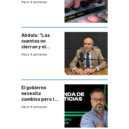
Hace 4 semanas
Abdala: “Las
cuentas no
cierran y el
balance del
Hace 4 semanas
gobierno es
insatisfactorio”
El gobierno
necesita
cambios pero los
ministros tienen
Hace 4 semanas
mejor imagen
que el presidente