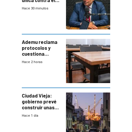
única contra el
narcotráfico y
Hace 30 minutos
mayor
coordinación
entre Interior y
Defensa
Ademu reclama
protocolos y
cuestiona
demora de
Hace 2 horas
Primaria ante
docente con
antecedentes de
violencia
Ciudad Vieja:
gobierno prevé
construir unas
mil viviendas en
Hace 1 día
un plan de
repoblamiento,
entre siete y