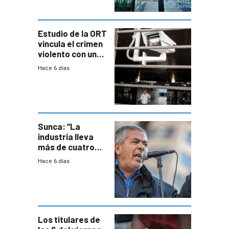
Estudio de la ORT
vincula el crimen
violento con una
menor creación
Hace 6 días
de empresas
formales en el
área
metropolitana
Sunca: “La
industria lleva
más de cuatro
meses sin
Hace 6 días
convenio
colectivo”
Los titulares de