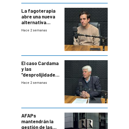
La fagoterapia
abre una nueva
alternativa
contra bacterias
Hace 2 semanas
resistentes:
Uruguay
exportará a Chile
terapia
innovadora
El caso Cardama
y las
“desprolijidades”
que la
Hace 2 semanas
investigadora ha
encontrado
AFAPs
mantendrán la
gestión de las