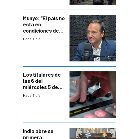
ocho años
Munyo: “El país no
está en
condiciones de
enfrentar una
Hace 1 día
reducción de la
semana laboral”
Los titulares de
las 6 del
miércoles 5 de
agosto de 2026
Hace 1 día
India abre su
primera