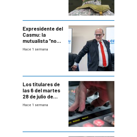
otra época”,
aseguró
especialista en
seguridad
Expresidente del
Casmu: la
mutualista “no
está para pagar”
Hace 1 semana
a interventores
“amigos del
gobierno”
Los titulares de
las 6 del martes
28 de julio de
2026
Hace 1 semana