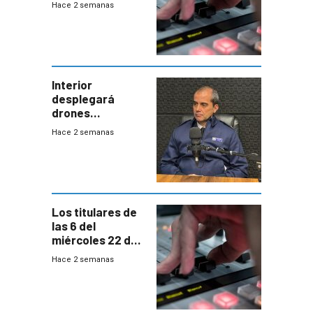
Hace 2 semanas
Interior
desplegará
drones
autónomos para
Hace 2 semanas
responder a
emergencias
desde agosto
Los titulares de
las 6 del
miércoles 22 de
julio de 2026
Hace 2 semanas