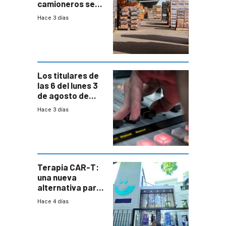
camioneros se
movilizaron en
Hace 3 días
rechazo a
cambios de
horario en UAM
Los titulares de
las 6 del lunes 3
de agosto de
2026
Hace 3 días
Terapia CAR-T:
una nueva
alternativa para
niños y
Hace 4 días
adolescentes
con cáncer