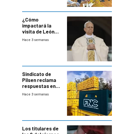
desaceleración
del consumo
¿Cómo
impactará la
visita de León
XIV a Uruguay?
Hace 3 semanas
Sindicato de
Pilsen reclama
respuestas en
medio de
Hace 3 semanas
conversaciones
entre el gobierno
y FNC
Los titulares de