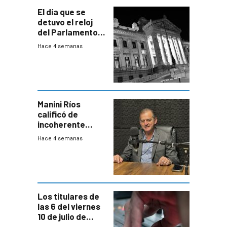
El día que se
detuvo el reloj
del Parlamento
para negociar
Hace 4 semanas
una Rendición de
Cuentas
Manini Ríos
calificó de
incoherente
decisión de
Hace 4 semanas
Coalición de no
votar Rendición
en general
Los titulares de
las 6 del viernes
10 de julio de
2026