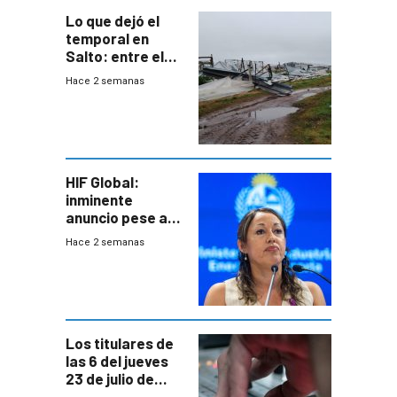
Lo que dejó el
temporal en
Salto: entre el
impacto
Hace 2 semanas
emocional y las
pérdidas sin
seguro
HIF Global:
inminente
anuncio pese a
declaración de
Hace 2 semanas
Cardona y
“demoras” en
acuerdo entre
empresa y
gobierno
Los titulares de
las 6 del jueves
23 de julio de
2026