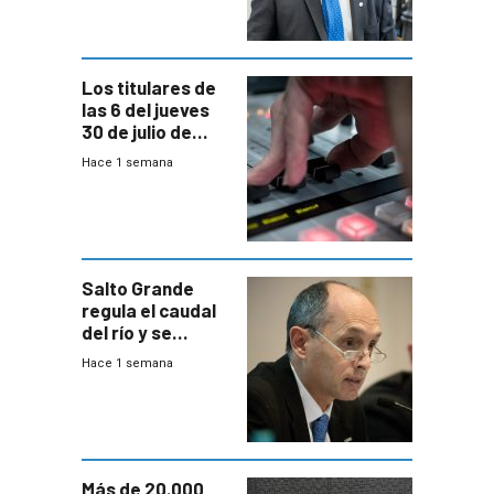
Consultores
Los titulares de
las 6 del jueves
30 de julio de
2026
Hace 1 semana
Salto Grande
regula el caudal
del río y se
prepara para un
Hace 1 semana
escenario de
fuertes crecidas
Más de 20.000