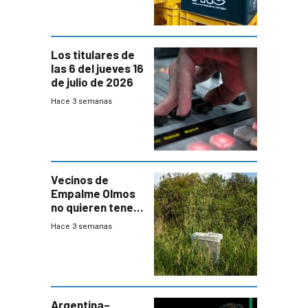
Los titulares de
las 6 del jueves 16
de julio de 2026
Hace 3 semanas
Vecinos de
Empalme Olmos
no quieren tener
cerca una planta
Hace 3 semanas
de tratamiento
de residuos e
impulsan
plebiscito
departamental
Argentina–