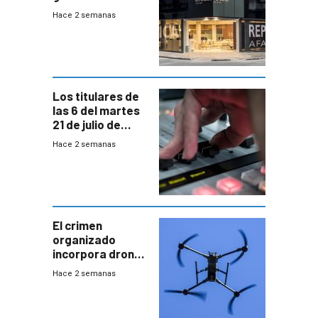
cuentas
Hace 2 semanas
individuales
Los titulares de
las 6 del martes
21 de julio de
2026
Hace 2 semanas
El crimen
organizado
incorpora drones
y abre un nuevo
Hace 2 semanas
desafío para la
seguridad