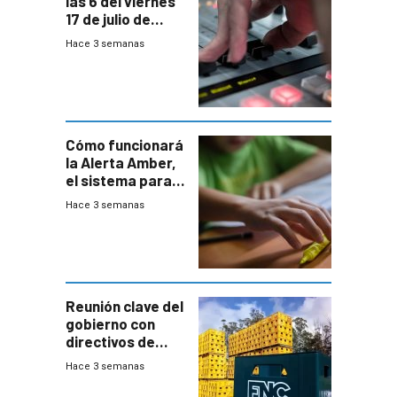
las 6 del viernes
17 de julio de
2026
Hace 3 semanas
Cómo funcionará
la Alerta Amber,
el sistema para
la búsqueda
Hace 3 semanas
temprana de
menores
ausentes
Reunión clave del
gobierno con
directivos de
Fábricas
Hace 3 semanas
Nacionales de
Cervezas