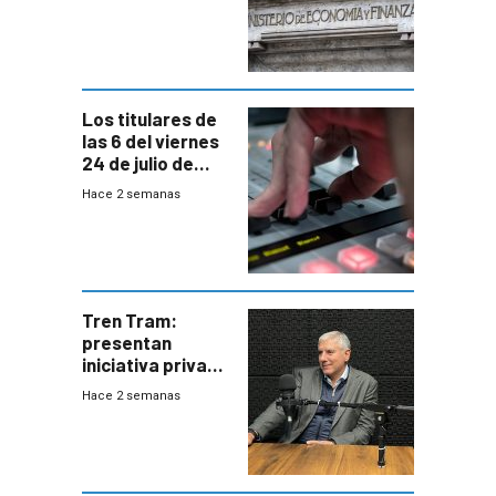
afectadas por la
suba arancelaria
de Trump
Los titulares de
las 6 del viernes
24 de julio de
2026
Hace 2 semanas
Tren Tram:
presentan
iniciativa privada
para una red de
Hace 2 semanas
cinco líneas en el
área
metropolitana