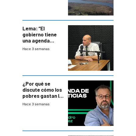
Lema: “El
gobierno tiene
una agenda
destructiva”
Hace 3 semanas
¿Por qué se
discute cómo los
pobres gastan la
plata?
Hace 3 semanas