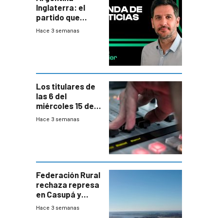
Inglaterra: el
partido que
nunca termina
Hace 3 semanas
Los titulares de
las 6 del
miércoles 15 de
julio de 2026
Hace 3 semanas
Federación Rural
rechaza represa
en Casupá y
firma demanda
Hace 3 semanas
del PN