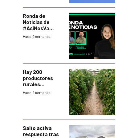
Ronda de
Noticias de
#AsíNosVa
(20/7/26)
Hace 2 semanas
Hay 200
productores
rurales
afectados tras
Hace 2 semanas
temporal en zona
de Salto
Salto activa
respuesta tras