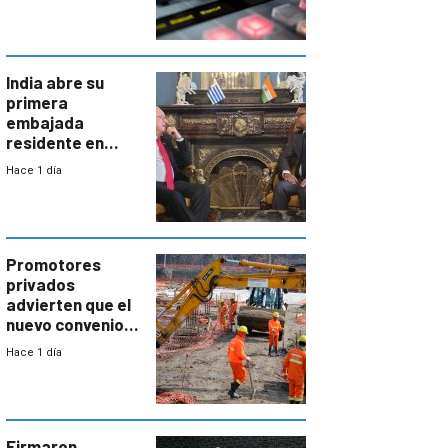
India abre su
primera
embajada
residente en
Uruguay y crecen
Hace 1 día
las expectativas
por un vínculo
comercial con
enorme
potencial
Promotores
privados
advierten que el
nuevo convenio
de la
Hace 1 día
construcción
aumentará
costos y obligará
a revisar
proyectos
Firmaron