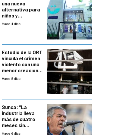
una nueva
alternativa para
niños y
adolescentes
Hace 4 días
con cáncer
Estudio de la ORT
vincula el crimen
violento con una
menor creación
de empresas
Hace 5 días
formales en el
área
metropolitana
Sunca: “La
industria lleva
más de cuatro
meses sin
convenio
Hace 6 días