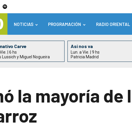
NOTICIAS
PROGRAMACIÓN
RADIO ORIENTAL
mativo Carve
Así nos va
Vie. | 6 hs
Lun. a Vie. | 9 hs
s Lussich y Miguel Nogueira
Patricia Madrid
ó la mayoría de 
arroz