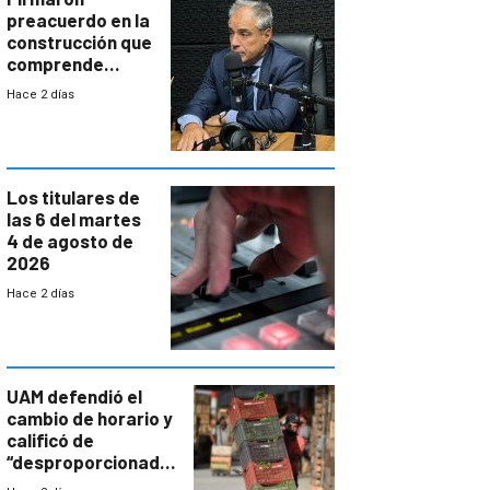
preacuerdo en la
construcción que
comprende
reducción
Hace 2 días
paulatina de
carga horaria
Los titulares de
las 6 del martes
4 de agosto de
2026
Hace 2 días
UAM defendió el
cambio de horario y
calificó de
“desproporcionado”
el bloqueo de