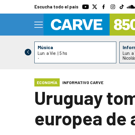
Escucha todo el país
Música
Infor
Lun. a Vie. | 5 hs
Lun. a 
-
Nicolá
ECONOMÍA
INFORMATIVO CARVE
Uruguay tom
europea de 