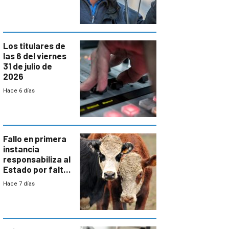
colectivo”
Los titulares de
las 6 del viernes
31 de julio de
2026
Hace 6 días
Fallo en primera
instancia
responsabiliza al
Estado por falta
de controles en
Hace 7 días
República
Ganadera