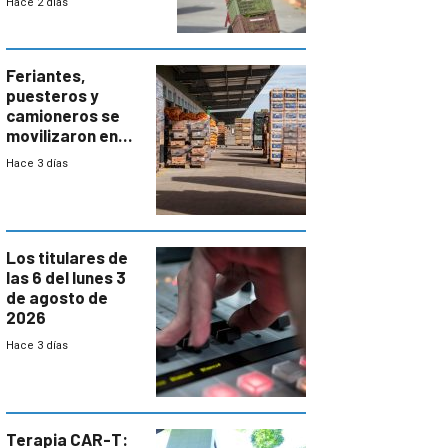
Hace 2 días
accesos
Feriantes,
puesteros y
camioneros se
movilizaron en
rechazo a
Hace 3 días
cambios de
horario en UAM
Los titulares de
las 6 del lunes 3
de agosto de
2026
Hace 3 días
Terapia CAR-T: