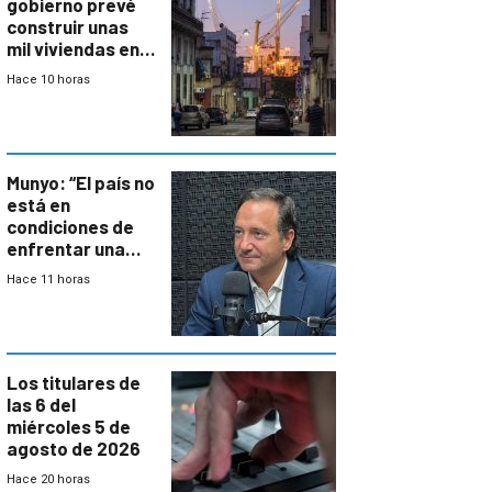
gobierno prevé
construir unas
mil viviendas en
un plan de
Hace 10 horas
repoblamiento,
entre siete y
ocho años
Munyo: “El país no
está en
condiciones de
enfrentar una
reducción de la
Hace 11 horas
semana laboral”
Los titulares de
las 6 del
miércoles 5 de
agosto de 2026
Hace 20 horas