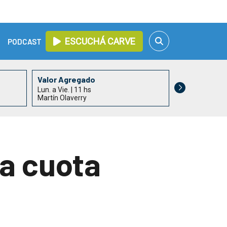
ESCUCHÁ CARVE
PODCAST
Valor Agregado
Informativo 
Lun. a Vie. | 11 hs
Lun. a Vie. | 13
Martín Olaverry
Alejandro Acle
la cuota