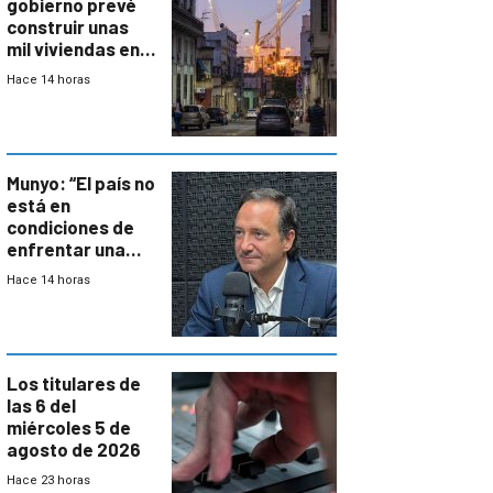
gobierno prevé
construir unas
mil viviendas en
un plan de
Hace 14 horas
repoblamiento,
entre siete y
ocho años
Munyo: “El país no
está en
condiciones de
enfrentar una
reducción de la
Hace 14 horas
semana laboral”
Los titulares de
las 6 del
miércoles 5 de
agosto de 2026
Hace 23 horas