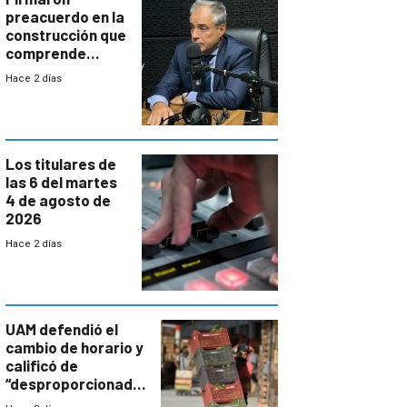
preacuerdo en la
construcción que
comprende
reducción
Hace 2 días
paulatina de
carga horaria
Los titulares de
las 6 del martes
4 de agosto de
2026
Hace 2 días
UAM defendió el
cambio de horario y
calificó de
“desproporcionado”
el bloqueo de