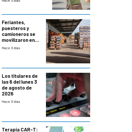
Hace 3 días
accesos
Feriantes,
puesteros y
camioneros se
movilizaron en
rechazo a
Hace 3 días
cambios de
horario en UAM
Los titulares de
las 6 del lunes 3
de agosto de
2026
Hace 3 días
Terapia CAR-T: