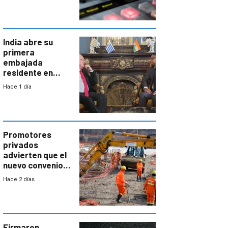
India abre su
primera
embajada
residente en
Uruguay y crecen
Hace 1 día
las expectativas
por un vínculo
comercial con
enorme
potencial
Promotores
privados
advierten que el
nuevo convenio
de la
Hace 2 días
construcción
aumentará
costos y obligará
a revisar
proyectos
Firmaron