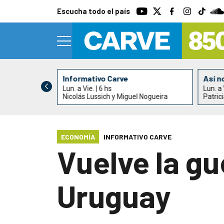
Escucha todo el país
Informativo Carve
Así n
Lun. a Vie. | 6 hs
Lun. a 
Nicolás Lussich y Miguel Nogueira
Patric
ECONOMÍA
INFORMATIVO CARVE
Vuelve la g
Uruguay