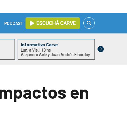
ESCUCHÁ CARVE
PODCAST
Informativo Carve
Todo un Paí
Lun. a Vie. | 13 hs
Lun. a Vie. | 15
Alejandro Acle y Juan Andrés Elhordoy
Rossana Duar
 impactos en