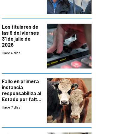
colectivo”
Los titulares de
las 6 del viernes
31 de julio de
2026
Hace 6 días
Fallo en primera
instancia
responsabiliza al
Estado por falta
de controles en
Hace 7 días
República
Ganadera