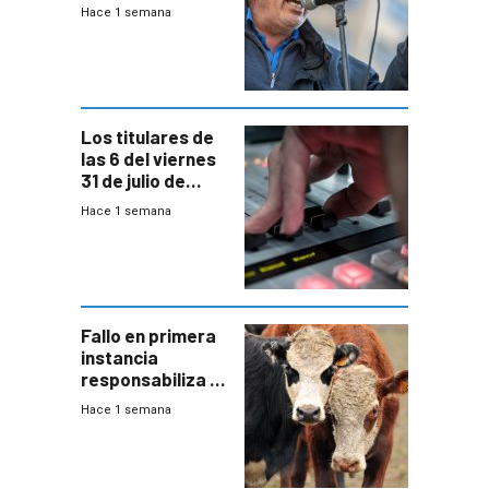
meses sin
Hace 1 semana
convenio
colectivo”
Los titulares de
las 6 del viernes
31 de julio de
2026
Hace 1 semana
Fallo en primera
instancia
responsabiliza al
Estado por falta
Hace 1 semana
de controles en
República
Ganadera