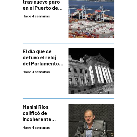
tras nuevo paro
en el Puerto de
Montevideo
Hace 4 semanas
El día que se
detuvo el reloj
del Parlamento
para negociar
Hace 4 semanas
una Rendición de
Cuentas
Manini Ríos
calificó de
incoherente
decisión de
Hace 4 semanas
Coalición de no