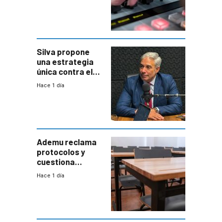
Silva propone
una estrategia
única contra el
narcotráfico y
Hace 1 día
mayor
coordinación
entre Interior y
Defensa
Ademu reclama
protocolos y
cuestiona
demora de
Hace 1 día
Primaria ante
docente con
antecedentes de
violencia