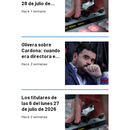
28 de julio de
2026
Hace 1 semana
Olivera sobre
Cardona: cuando
era directora en
UTE “no era muy
Hace 2 semanas
afín” a HIF Global
Los titulares de
las 6 del lunes 27
de julio de 2026
Hace 2 semanas