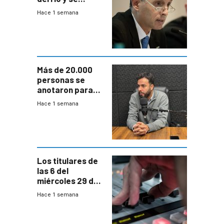
prepara para un
Hace 1 semana
escenario de
fuertes crecidas
Más de 20.000
personas se
anotaron para
las pruebas
Hace 1 semana
Acredita que la
ANEP impulsa
para terminar
Bachillerato
Los titulares de
las 6 del
miércoles 29 de
julio de 2026
Hace 1 semana