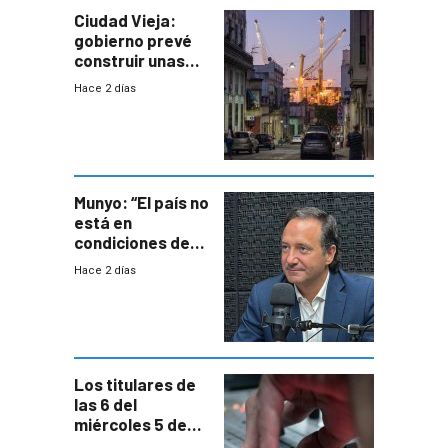
Ciudad Vieja:
gobierno prevé
construir unas
mil viviendas en
Hace 2 días
un plan de
repoblamiento,
entre siete y
ocho años
Munyo: “El país no
está en
condiciones de
enfrentar una
Hace 2 días
reducción de la
semana laboral”
Los titulares de
las 6 del
miércoles 5 de
agosto de 2026