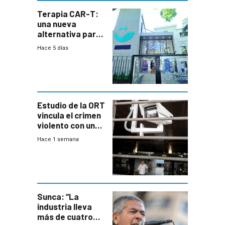
Terapia CAR-T:
una nueva
alternativa para
niños y
Hace 5 días
adolescentes
con cáncer
Estudio de la ORT
vincula el crimen
violento con una
menor creación
Hace 1 semana
de empresas
formales en el
área
metropolitana
Sunca: “La
industria lleva
más de cuatro