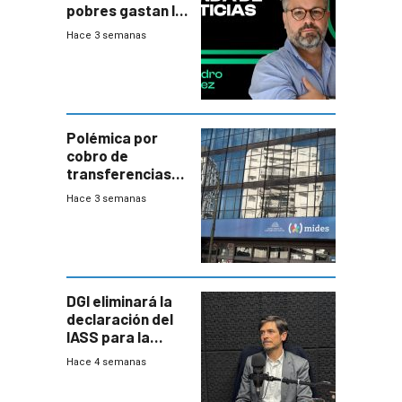
pobres gastan la
plata?
Hace 3 semanas
Polémica por
cobro de
transferencias
del Mides en
Hace 3 semanas
efectivo
DGI eliminará la
declaración del
IASS para la
mayoría de los
Hace 4 semanas
jubilados