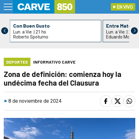
EN VIVO
Con Buen Gusto
Entre Mates y 
Lun. a Vie. | 21 hs
Lun. a Vie. | 21:3
Roberto Spoturno
Eduardo Montev
DEPORTES
INFORMATIVO CARVE
Zona de definición: comienza hoy la
undécima fecha del Clausura
8 de noviembre de 2024