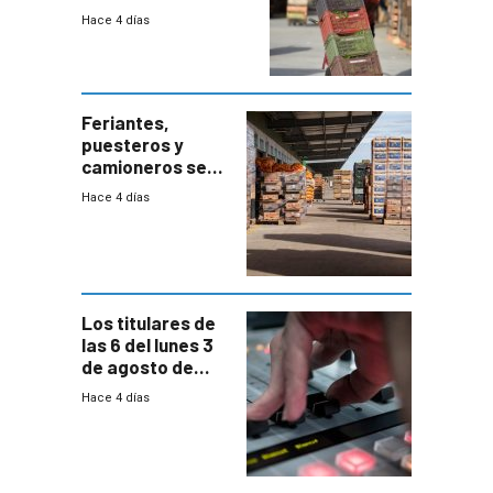
“desproporcionado”
Hace 4 días
el bloqueo de
accesos
Feriantes,
puesteros y
camioneros se
movilizaron en
Hace 4 días
rechazo a
cambios de
horario en UAM
Los titulares de
las 6 del lunes 3
de agosto de
2026
Hace 4 días