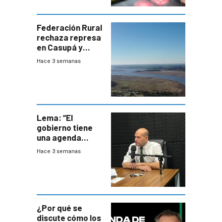
Federación Rural
rechaza represa
en Casupá y
firma demanda
Hace 3 semanas
del PN
Lema: “El
gobierno tiene
una agenda
destructiva”
Hace 3 semanas
¿Por qué se
discute cómo los