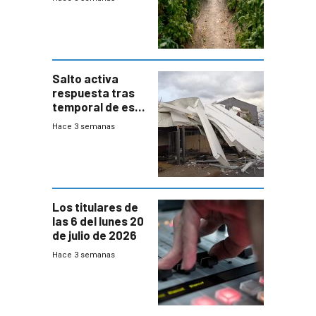
temporal en zona
de Salto
Salto activa
respuesta tras
temporal de este
sábado con
Hace 3 semanas
destrozos e
impacto a la
granja
Los titulares de
las 6 del lunes 20
de julio de 2026
Hace 3 semanas