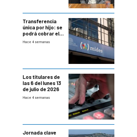
Transferencia
única por hijo: se
podrá cobrar el
100% en efectivo
Hace 4 semanas
y no habrá
trazabilidad del
Mides
Los titulares de
las 6 del lunes 13
de julio de 2026
Hace 4 semanas
Jornada clave