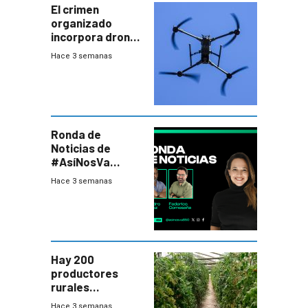
El crimen
organizado
incorpora drones
y abre un nuevo
Hace 3 semanas
desafío para la
seguridad
Ronda de
Noticias de
#AsíNosVa
(20/7/26)
Hace 3 semanas
Hay 200
productores
rurales
afectados tras
Hace 3 semanas