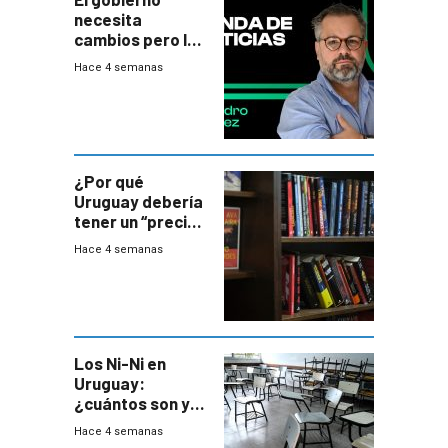
necesita
cambios pero los
ministros tienen
Hace 4 semanas
mejor imagen
que el presidente
¿Por qué
Uruguay debería
tener un “precio
único” en los
Hace 4 semanas
libros que
permita “salvar”
a los libreros?
Los Ni-Ni en
Uruguay:
¿cuántos son y
en dónde están?
Hace 4 semanas