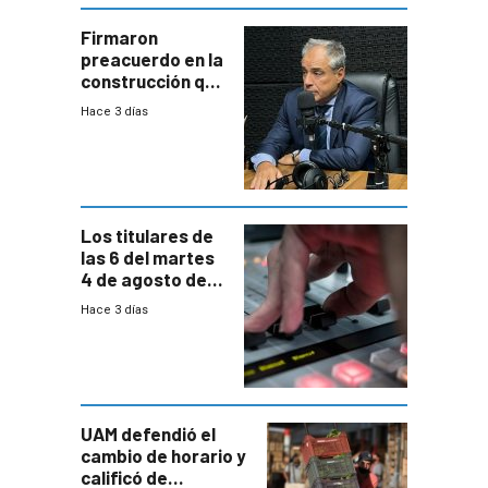
a revisar
proyectos
Firmaron
preacuerdo en la
construcción que
comprende
Hace 3 días
reducción
paulatina de
carga horaria
Los titulares de
las 6 del martes
4 de agosto de
2026
Hace 3 días
UAM defendió el
cambio de horario y
calificó de