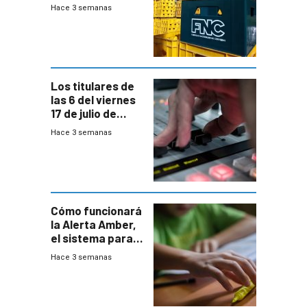
medio de
Hace 3 semanas
conversaciones
entre el gobierno
y FNC
Los titulares de
las 6 del viernes
17 de julio de
2026
Hace 3 semanas
Cómo funcionará
la Alerta Amber,
el sistema para
la búsqueda
Hace 3 semanas
temprana de
menores
ausentes