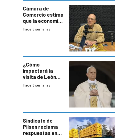
Cámara de
Comercio estima
que la economía
crecerá 1,6%
Hace 3 semanas
este año, pero
advierte una
desaceleración
del consumo
¿Cómo
impactará la
visita de León
XIV a Uruguay?
Hace 3 semanas
Sindicato de
Pilsen reclama
respuestas en