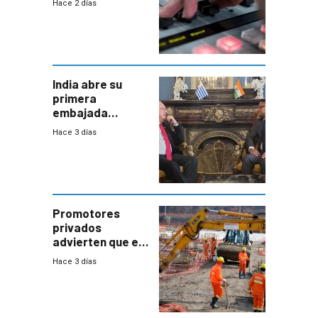
Hace 2 días
India abre su
primera
embajada
residente en
Hace 3 días
Uruguay y crecen
las expectativas
por un vínculo
comercial con
enorme
potencial
Promotores
privados
advierten que el
nuevo convenio
Hace 3 días
de la
construcción
aumentará
costos y obligará