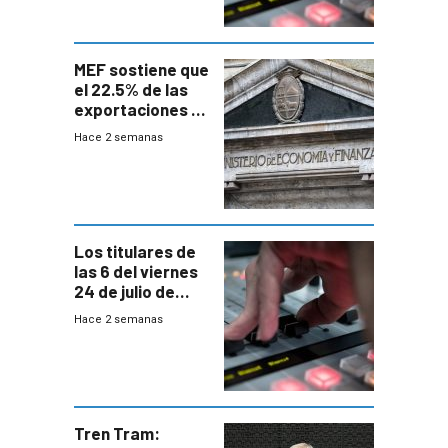
MEF sostiene que
el 22.5% de las
exportaciones a
EE.UU se verán
Hace 2 semanas
afectadas por la
suba arancelaria
de Trump
Los titulares de
las 6 del viernes
24 de julio de
2026
Hace 2 semanas
Tren Tram: