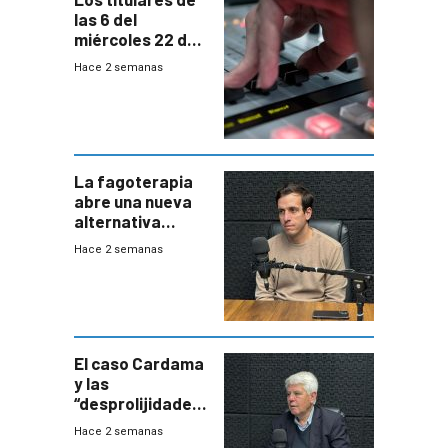
las 6 del
miércoles 22 de
julio de 2026
Hace 2 semanas
La fagoterapia
abre una nueva
alternativa
contra bacterias
Hace 2 semanas
resistentes:
Uruguay
exportará a Chile
terapia
innovadora
El caso Cardama
y las
“desprolijidades”
que la
Hace 2 semanas
investigadora ha