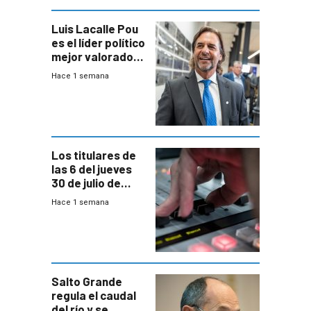
Luis Lacalle Pou
es el líder político
mejor valorado
del país, según
Hace 1 semana
encuesta de
Equipos
Consultores
Los titulares de
las 6 del jueves
30 de julio de
2026
Hace 1 semana
Salto Grande
regula el caudal
del río y se