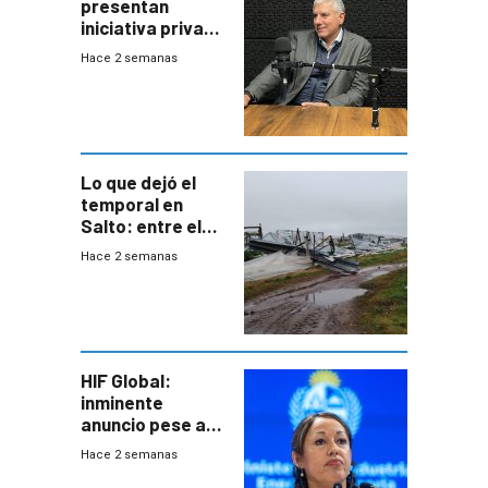
presentan
iniciativa privada
para una red de
Hace 2 semanas
cinco líneas en el
área
metropolitana
Lo que dejó el
temporal en
Salto: entre el
impacto
Hace 2 semanas
emocional y las
pérdidas sin
seguro
HIF Global:
inminente
anuncio pese a
declaración de
Hace 2 semanas
Cardona y