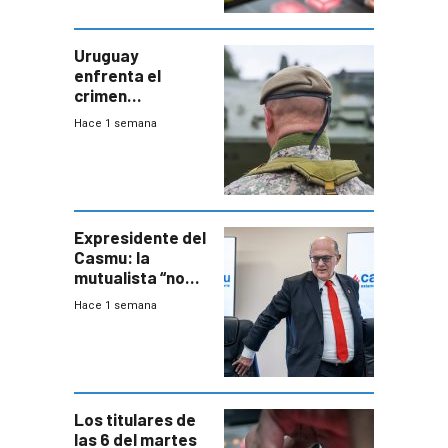
Uruguay
enfrenta el
crimen
organizado con
Hace 1 semana
capacidades “de
otra época”,
aseguró
especialista en
seguridad
Expresidente del
Casmu: la
mutualista “no
está para pagar”
Hace 1 semana
a interventores
“amigos del
gobierno”
Los titulares de
las 6 del martes