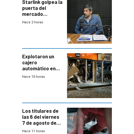
Starlink golpea la
puerta del
mercado
uruguayo y Antel
Hace 2 horas
responde:
“Quizás no sea
Antel la que
tenga que estar
con mayor
miedo”
Explotaron un
cajero
automático en
Parque Miramar;
Hace 10 horas
hay 3 detenidos
Los titulares de
las 6 del viernes
7 de agosto de
2026
Hace 11 horas