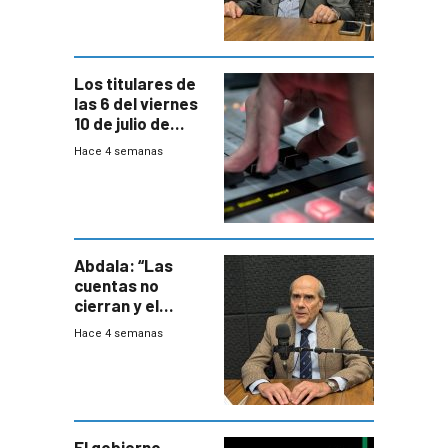
votar Rendición
en general
Los titulares de
las 6 del viernes
10 de julio de
2026
Hace 4 semanas
Abdala: “Las
cuentas no
cierran y el
balance del
Hace 4 semanas
gobierno es
insatisfactorio”
El gobierno