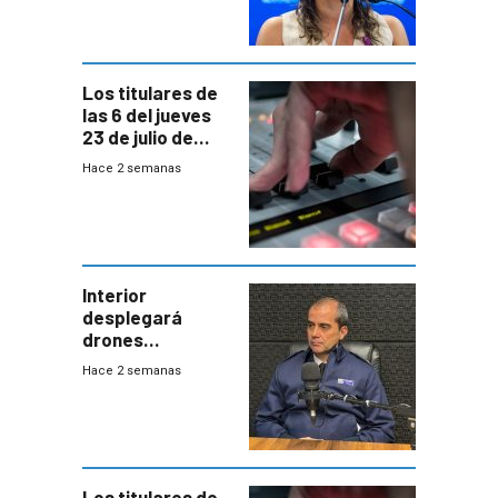
“demoras” en
acuerdo entre
empresa y
gobierno
Los titulares de
las 6 del jueves
23 de julio de
2026
Hace 2 semanas
Interior
desplegará
drones
autónomos para
Hace 2 semanas
responder a
emergencias
desde agosto
Los titulares de