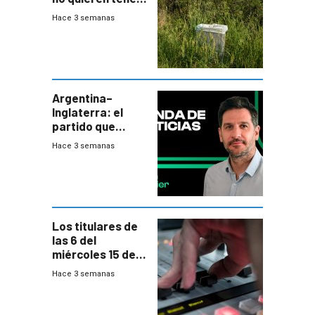
cerca una planta
Hace 3 semanas
de tratamiento
de residuos e
impulsan
plebiscito
departamental
Argentina–
Inglaterra: el
partido que
nunca termina
Hace 3 semanas
Los titulares de
las 6 del
miércoles 15 de
julio de 2026
Hace 3 semanas