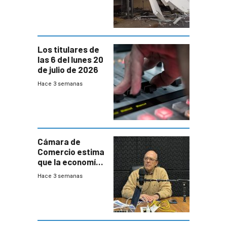
impacto a la
granja
Los titulares de
las 6 del lunes 20
de julio de 2026
Hace 3 semanas
Cámara de
Comercio estima
que la economía
crecerá 1,6%
Hace 3 semanas
este año, pero
advierte una
desaceleración
del consumo