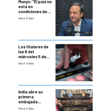
Munyo: “El país no
está en
condiciones de
enfrentar una
Hace 3 días
reducción de la
semana laboral”
Los titulares de
las 6 del
miércoles 5 de
agosto de 2026
Hace 3 días
India abre su
primera
embajada
residente en
Hace 4 días