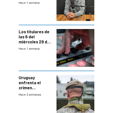
las pruebas
Hace 1 semana
Acredita que la
ANEP impulsa
para terminar
Bachillerato
Los titulares de
las 6 del
miércoles 29 de
julio de 2026
Hace 1 semana
Uruguay
enfrenta el
crimen
organizado con
Hace 2 semanas
capacidades “de
otra época”,
aseguró
especialista en