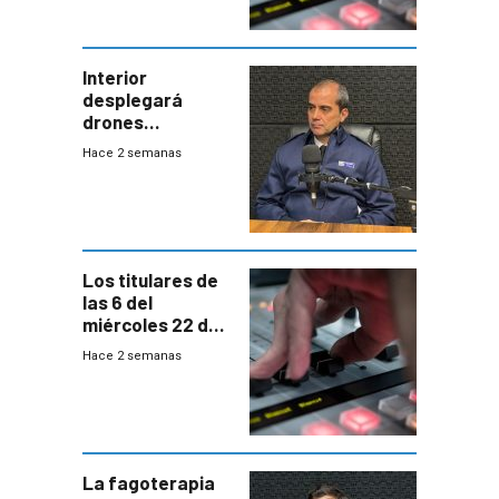
Interior
desplegará
drones
autónomos para
Hace 2 semanas
responder a
emergencias
desde agosto
Los titulares de
las 6 del
miércoles 22 de
julio de 2026
Hace 2 semanas
La fagoterapia