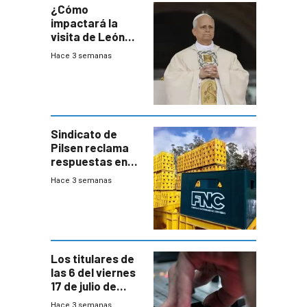
¿Cómo
impactará la
visita de León
XIV a Uruguay?
Hace 3 semanas
Sindicato de
Pilsen reclama
respuestas en
medio de
Hace 3 semanas
conversaciones
entre el gobierno
y FNC
Los titulares de
las 6 del viernes
17 de julio de
2026
Hace 3 semanas