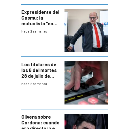
seguridad
Expresidente del
Casmu: la
mutualista “no
está para pagar”
Hace 2 semanas
a interventores
“amigos del
gobierno”
Los titulares de
las 6 del martes
28 de julio de
2026
Hace 2 semanas
Olivera sobre
Cardona: cuando
era directora en