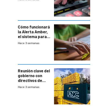
Cómo funcionará
la Alerta Amber,
el sistema para
la búsqueda
Hace 3 semanas
temprana de
menores
ausentes
Reunión clave del
gobierno con
directivos de
Fábricas
Hace 3 semanas
Nacionales de
Cervezas