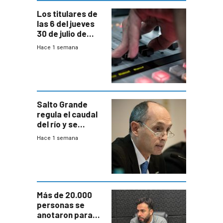
Los titulares de
las 6 del jueves
30 de julio de
2026
Hace 1 semana
Salto Grande
regula el caudal
del río y se
prepara para un
Hace 1 semana
escenario de
fuertes crecidas
Más de 20.000
personas se
anotaron para