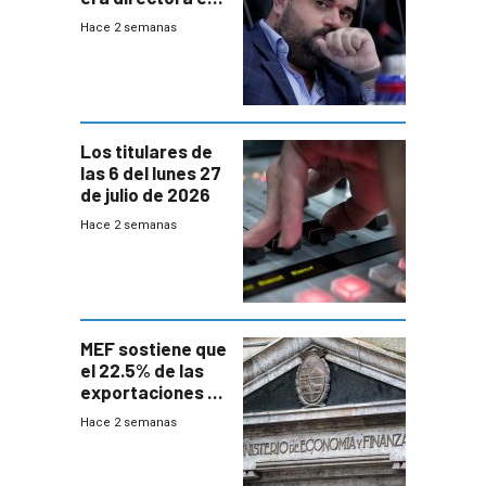
UTE “no era muy
Hace 2 semanas
afín” a HIF Global
Los titulares de
las 6 del lunes 27
de julio de 2026
Hace 2 semanas
MEF sostiene que
el 22.5% de las
exportaciones a
EE.UU se verán
Hace 2 semanas
afectadas por la
suba arancelaria
de Trump