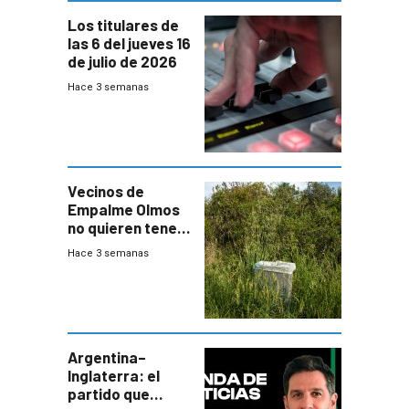
Los titulares de
las 6 del jueves 16
de julio de 2026
Hace 3 semanas
Vecinos de
Empalme Olmos
no quieren tener
cerca una planta
Hace 3 semanas
de tratamiento
de residuos e
impulsan
plebiscito
departamental
Argentina–
Inglaterra: el
partido que