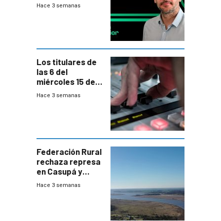
nunca termina
Hace 3 semanas
Los titulares de
las 6 del
miércoles 15 de
julio de 2026
Hace 3 semanas
Federación Rural
rechaza represa
en Casupá y
firma demanda
Hace 3 semanas
del PN