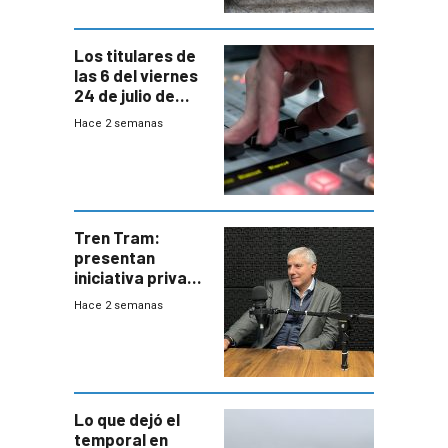
Los titulares de
las 6 del viernes
24 de julio de
2026
Hace 2 semanas
Tren Tram:
presentan
iniciativa privada
para una red de
Hace 2 semanas
cinco líneas en el
área
metropolitana
Lo que dejó el
temporal en