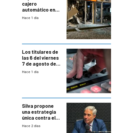
cajero
automático en
Parque Miramar;
Hace 1 día
hay 3 detenidos
Los titulares de
las 6 del viernes
7 de agosto de
2026
Hace 1 día
Silva propone
una estrategia
única contra el
narcotráfico y
Hace 2 días
mayor