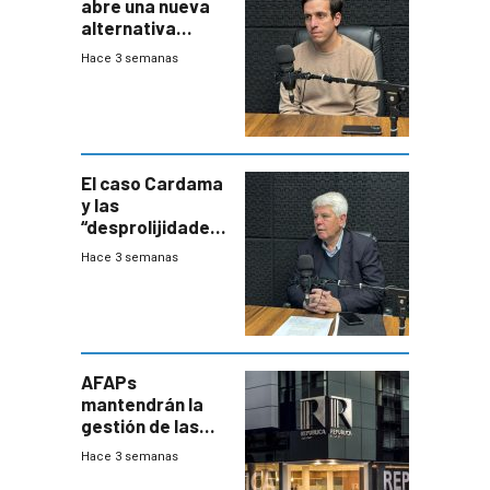
abre una nueva
alternativa
contra bacterias
Hace 3 semanas
resistentes:
Uruguay
exportará a Chile
terapia
innovadora
El caso Cardama
y las
“desprolijidades”
que la
Hace 3 semanas
investigadora ha
encontrado
AFAPs
mantendrán la
gestión de las
cuentas
Hace 3 semanas
individuales