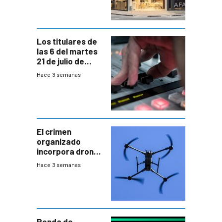
Los titulares de
las 6 del martes
21 de julio de
2026
Hace 3 semanas
El crimen
organizado
incorpora drones
y abre un nuevo
Hace 3 semanas
desafío para la
seguridad
Ronda de