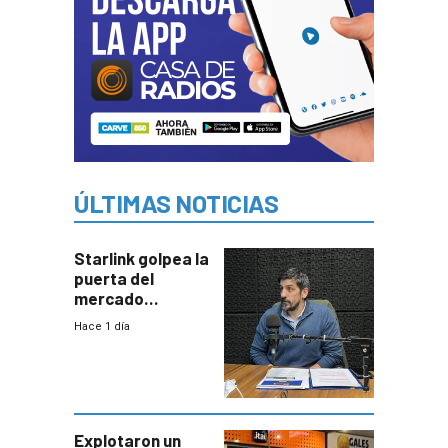
ÚLTIMAS NOTICIAS
Starlink golpea la
puerta del
mercado
uruguayo y Antel
Hace 1 día
responde:
“Quizás no sea
Antel la que
tenga que estar
con mayor
miedo”
Explotaron un