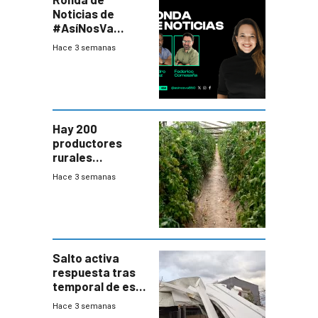
Noticias de
#AsíNosVa
(20/7/26)
Hace 3 semanas
Hay 200
productores
rurales
afectados tras
Hace 3 semanas
temporal en zona
de Salto
Salto activa
respuesta tras
temporal de este
sábado con
Hace 3 semanas
destrozos e