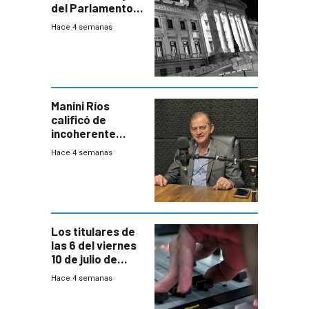
del Parlamento
para negociar
Hace 4 semanas
una Rendición de
Cuentas
Manini Ríos
calificó de
incoherente
decisión de
Hace 4 semanas
Coalición de no
votar Rendición
en general
Los titulares de
las 6 del viernes
10 de julio de
2026
Hace 4 semanas