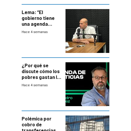
Lema: “El
gobierno tiene
una agenda
destructiva”
Hace 4 semanas
¿Por qué se
discute cómo los
pobres gastan la
plata?
Hace 4 semanas
Polémica por
cobro de
transferencias