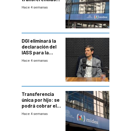
del Mides en
Hace 4 semanas
efectivo
DGI eliminará la
declaración del
IASS para la
mayoría de los
Hace 4 semanas
jubilados
Transferencia
única por hijo: se
podrá cobrar el
100% en efectivo
Hace 4 semanas
y no habrá
trazabilidad del
Mides