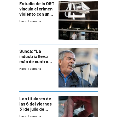
Estudio de la ORT
vincula el crimen
violento con una
menor creación
Hace 1 semana
de empresas
formales en el
área
metropolitana
Sunca: “La
industria lleva
más de cuatro
meses sin
Hace 1 semana
convenio
colectivo”
Los titulares de
las 6 del viernes
31 de julio de
2026
Hace 1 semana