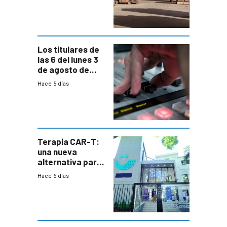
cambios de
horario en UAM
Los titulares de
las 6 del lunes 3
de agosto de
2026
Hace 5 días
Terapia CAR-T:
una nueva
alternativa para
niños y
Hace 6 días
adolescentes
con cáncer