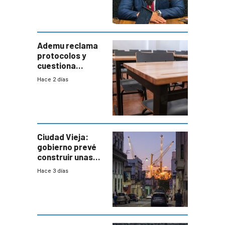
coordinación
entre Interior y
Defensa
Ademu reclama
protocolos y
cuestiona
demora de
Hace 2 días
Primaria ante
docente con
antecedentes de
violencia
Ciudad Vieja:
gobierno prevé
construir unas
mil viviendas en
Hace 3 días
un plan de
repoblamiento,
entre siete y
ocho años