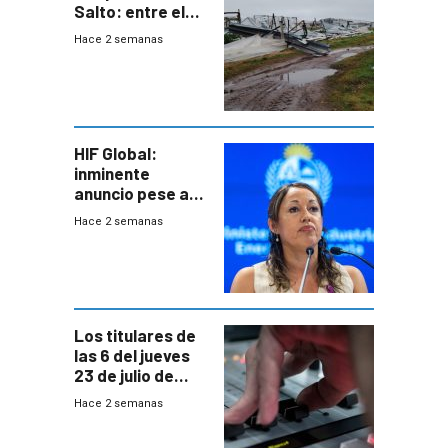
Salto: entre el
impacto
Hace 2 semanas
emocional y las
pérdidas sin
seguro
HIF Global:
inminente
anuncio pese a
declaración de
Hace 2 semanas
Cardona y
“demoras” en
acuerdo entre
empresa y
gobierno
Los titulares de
las 6 del jueves
23 de julio de
2026
Hace 2 semanas