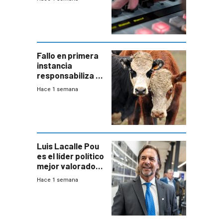
Fallo en primera
instancia
responsabiliza al
Estado por falta
Hace 1 semana
de controles en
República
Ganadera
Luis Lacalle Pou
es el líder político
mejor valorado
del país, según
Hace 1 semana
encuesta de
Equipos
Consultores