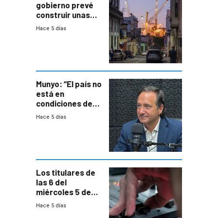
gobierno prevé
construir unas
mil viviendas en
Hace 5 días
un plan de
repoblamiento,
entre siete y
ocho años
Munyo: “El país no
está en
condiciones de
enfrentar una
Hace 5 días
reducción de la
semana laboral”
Los titulares de
las 6 del
miércoles 5 de
agosto de 2026
Hace 5 días