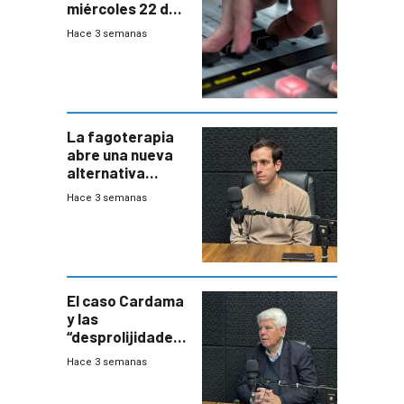
miércoles 22 de
julio de 2026
Hace 3 semanas
La fagoterapia
abre una nueva
alternativa
contra bacterias
Hace 3 semanas
resistentes:
Uruguay
exportará a Chile
terapia
innovadora
El caso Cardama
y las
“desprolijidades”
que la
Hace 3 semanas
investigadora ha
encontrado