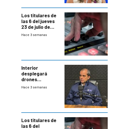
empresa y
gobierno
Los titulares de
las 6 del jueves
23 de julio de
2026
Hace 3 semanas
Interior
desplegará
drones
autónomos para
Hace 3 semanas
responder a
emergencias
desde agosto
Los titulares de
las 6 del