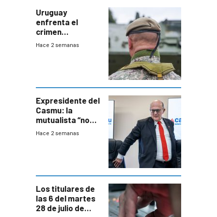
Uruguay
enfrenta el
crimen
organizado con
Hace 2 semanas
capacidades “de
otra época”,
aseguró
especialista en
seguridad
Expresidente del
Casmu: la
mutualista “no
está para pagar”
Hace 2 semanas
a interventores
“amigos del
gobierno”
Los titulares de
las 6 del martes
28 de julio de