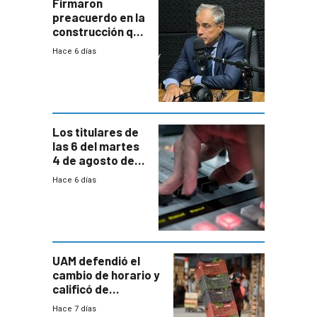
proyectos
Firmaron
preacuerdo en la
construcción que
comprende
Hace 6 días
reducción
paulatina de
carga horaria
Los titulares de
las 6 del martes
4 de agosto de
2026
Hace 6 días
UAM defendió el
cambio de horario y
calificó de
“desproporcionado”
Hace 7 días