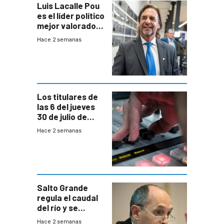
Luis Lacalle Pou
es el líder político
mejor valorado
del país, según
Hace 2 semanas
encuesta de
Equipos
Consultores
Los titulares de
las 6 del jueves
30 de julio de
2026
Hace 2 semanas
Salto Grande
regula el caudal
del río y se
prepara para un
Hace 2 semanas