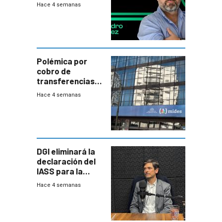
plata?
Hace 4 semanas
Polémica por
cobro de
transferencias
del Mides en
Hace 4 semanas
efectivo
DGI eliminará la
declaración del
IASS para la
mayoría de los
Hace 4 semanas
jubilados