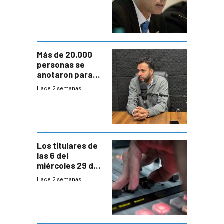
escenario de
fuertes crecidas
Más de 20.000
personas se
anotaron para
las pruebas
Hace 2 semanas
Acredita que la
ANEP impulsa
para terminar
Bachillerato
Los titulares de
las 6 del
miércoles 29 de
julio de 2026
Hace 2 semanas