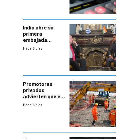
India abre su
primera
embajada
residente en
Hace 6 días
Uruguay y crecen
las expectativas
por un vínculo
comercial con
enorme
potencial
Promotores
privados
advierten que el
nuevo convenio
Hace 6 días
de la
construcción
aumentará
costos y obligará
a revisar