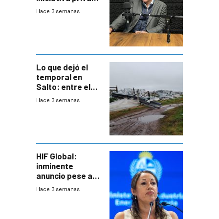
para una red de
Hace 3 semanas
cinco líneas en el
área
metropolitana
Lo que dejó el
temporal en
Salto: entre el
impacto
Hace 3 semanas
emocional y las
pérdidas sin
seguro
HIF Global:
inminente
anuncio pese a
declaración de
Hace 3 semanas
Cardona y
“demoras” en
acuerdo entre