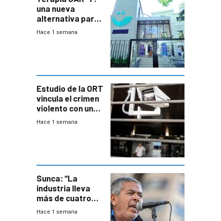
una nueva
alternativa para
niños y
Hace 1 semana
adolescentes
con cáncer
Estudio de la ORT
vincula el crimen
violento con una
menor creación
Hace 1 semana
de empresas
formales en el
área
metropolitana
Sunca: “La
industria lleva
más de cuatro
meses sin
Hace 1 semana
convenio