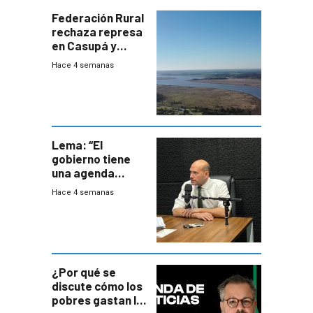
Federación Rural
rechaza represa
en Casupá y
firma demanda
Hace 4 semanas
del PN
Lema: “El
gobierno tiene
una agenda
destructiva”
Hace 4 semanas
¿Por qué se
discute cómo los
pobres gastan la