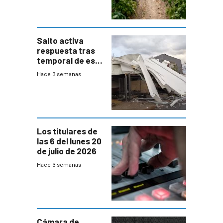
Salto activa
respuesta tras
temporal de este
sábado con
Hace 3 semanas
destrozos e
impacto a la
granja
Los titulares de
las 6 del lunes 20
de julio de 2026
Hace 3 semanas
Cámara de