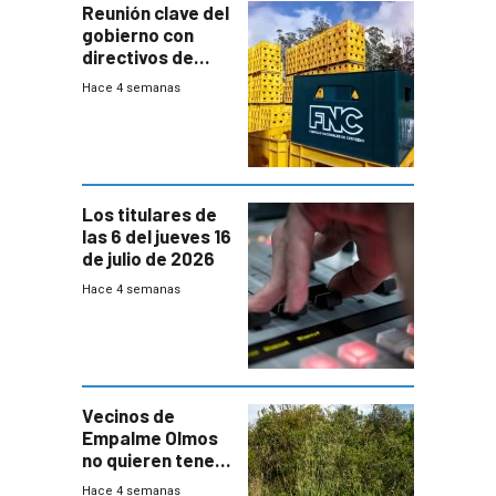
Reunión clave del
gobierno con
directivos de
Fábricas
Hace 4 semanas
Nacionales de
Cervezas
Los titulares de
las 6 del jueves 16
de julio de 2026
Hace 4 semanas
Vecinos de
Empalme Olmos
no quieren tener
cerca una planta
Hace 4 semanas