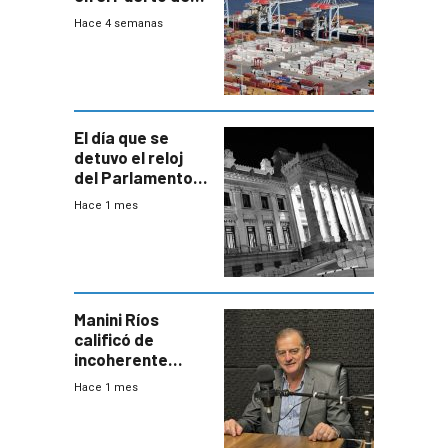
Montevideo
Hace 4 semanas
El día que se
detuvo el reloj
del Parlamento
para negociar
Hace 1 mes
una Rendición de
Cuentas
Manini Ríos
calificó de
incoherente
decisión de
Hace 1 mes
Coalición de no
votar Rendición
en general