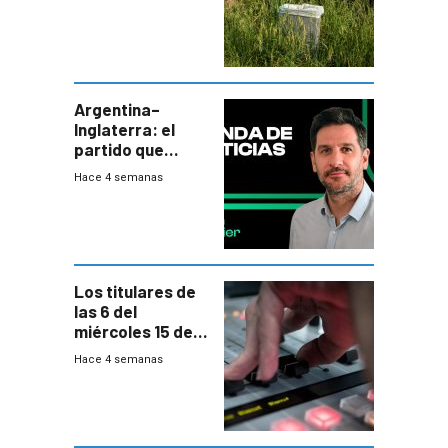
de tratamiento
de residuos e
impulsan
plebiscito
departamental
Argentina–
Inglaterra: el
partido que
nunca termina
Hace 4 semanas
Los titulares de
las 6 del
miércoles 15 de
julio de 2026
Hace 4 semanas