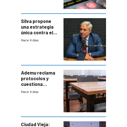
Silva propone
una estrategia
única contra el
narcotráfico y
Hace 4 días
mayor
coordinación
entre Interior y
Defensa
Ademu reclama
protocolos y
cuestiona
demora de
Hace 4 días
Primaria ante
docente con
antecedentes de
violencia
Ciudad Vieja: