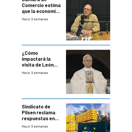
Comercio estima
que la economía
crecerá 1,6%
Hace 3 semanas
este año, pero
advierte una
desaceleración
del consumo
¿Cómo
impactará la
visita de León
XIV a Uruguay?
Hace 3 semanas
Sindicato de
Pilsen reclama
respuestas en
medio de
Hace 3 semanas
conversaciones