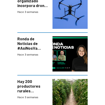
organizado
incorpora drones
y abre un nuevo
Hace 3 semanas
desafío para la
seguridad
Ronda de
Noticias de
#AsíNosVa
(20/7/26)
Hace 3 semanas
Hay 200
productores
rurales
afectados tras
Hace 3 semanas
temporal en zona
de Salto