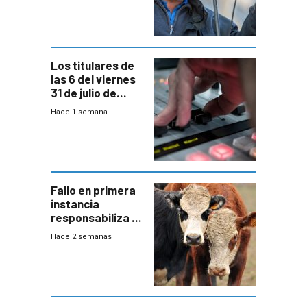
colectivo”
Los titulares de
las 6 del viernes
31 de julio de
2026
Hace 1 semana
Fallo en primera
instancia
responsabiliza al
Estado por falta
Hace 2 semanas
de controles en
República
Ganadera