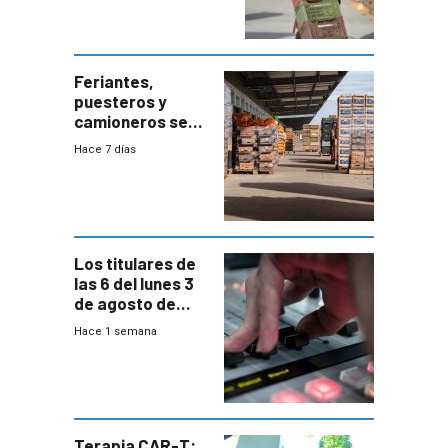
el bloqueo de
accesos
Feriantes,
puesteros y
camioneros se
movilizaron en
Hace 7 días
rechazo a
cambios de
horario en UAM
Los titulares de
las 6 del lunes 3
de agosto de
2026
Hace 1 semana
Terapia CAR-T: