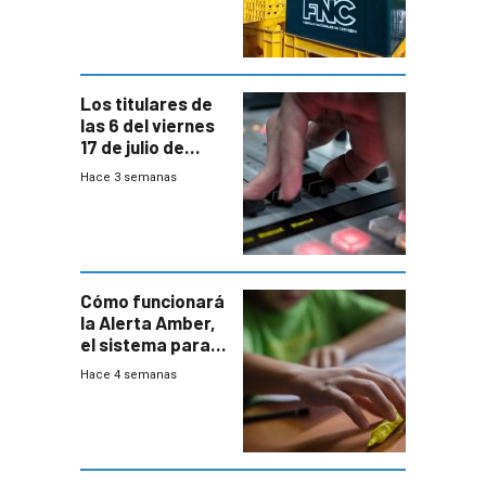
entre el gobierno
y FNC
Los titulares de
las 6 del viernes
17 de julio de
2026
Hace 3 semanas
Cómo funcionará
la Alerta Amber,
el sistema para
la búsqueda
Hace 4 semanas
temprana de
menores
ausentes