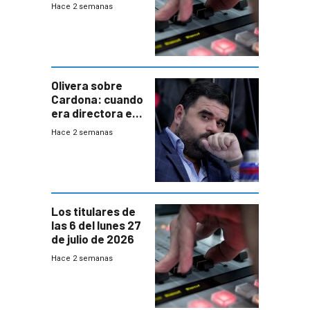
2026
Hace 2 semanas
Olivera sobre
Cardona: cuando
era directora en
UTE “no era muy
Hace 2 semanas
afín” a HIF Global
Los titulares de
las 6 del lunes 27
de julio de 2026
Hace 2 semanas