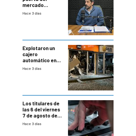
mercado
uruguayo y Antel
Hace 3 días
responde:
“Quizás no sea
Antel la que
tenga que estar
con mayor
miedo”
Explotaron un
cajero
automático en
Parque Miramar;
Hace 3 días
hay 3 detenidos
Los titulares de
las 6 del viernes
7 de agosto de
2026
Hace 3 días