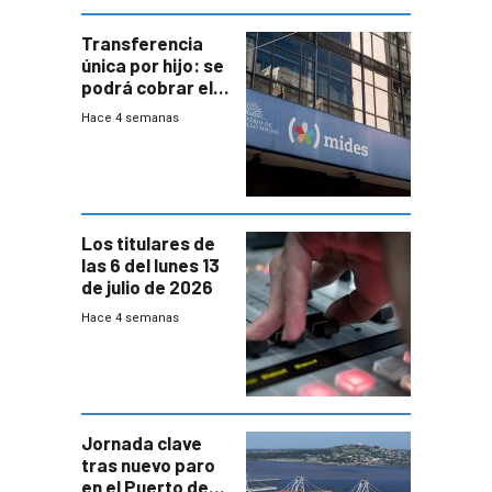
Transferencia
única por hijo: se
podrá cobrar el
100% en efectivo
Hace 4 semanas
y no habrá
trazabilidad del
Mides
Los titulares de
las 6 del lunes 13
de julio de 2026
Hace 4 semanas
Jornada clave
tras nuevo paro
en el Puerto de