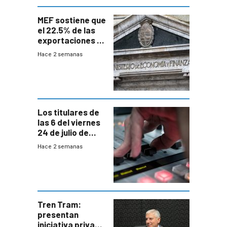
MEF sostiene que
el 22.5% de las
exportaciones a
EE.UU se verán
Hace 2 semanas
afectadas por la
suba arancelaria
de Trump
Los titulares de
las 6 del viernes
24 de julio de
2026
Hace 2 semanas
Tren Tram:
presentan
iniciativa privada