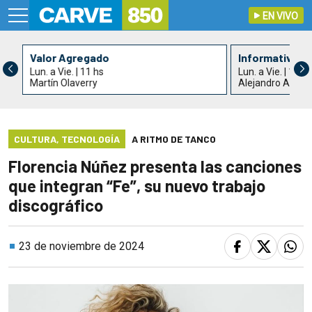
EN VIVO
Valor Agregado
Informativo C
Lun. a Vie. | 11 hs
Lun. a Vie. | 13 h
Martín Olaverry
Alejandro Acle y
CULTURA
,
TECNOLOGÍA
A RITMO DE TANCO
Florencia Núñez presenta las canciones
que integran “Fe”, su nuevo trabajo
discográfico
23 de noviembre de 2024