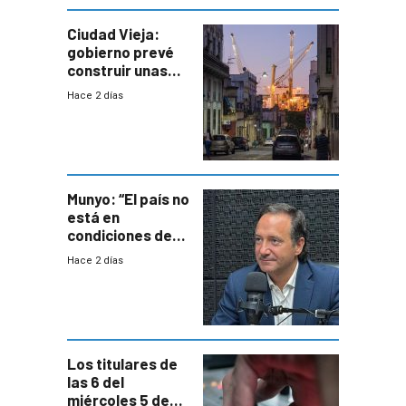
Ciudad Vieja:
gobierno prevé
construir unas
mil viviendas en
Hace 2 días
un plan de
repoblamiento,
entre siete y
ocho años
Munyo: “El país no
está en
condiciones de
enfrentar una
Hace 2 días
reducción de la
semana laboral”
Los titulares de
las 6 del
miércoles 5 de