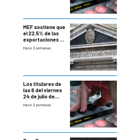
MEF sostiene que
el 22.5% de las
exportaciones a
EE.UU se verán
Hace 2 semanas
afectadas por la
suba arancelaria
de Trump
Los titulares de
las 6 del viernes
24 de julio de
2026
Hace 2 semanas