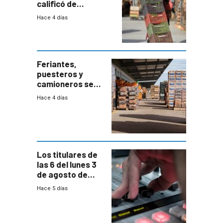
calificó de
“desproporcionado”
Hace 4 días
el bloqueo de
accesos
Feriantes,
puesteros y
camioneros se
movilizaron en
Hace 4 días
rechazo a
cambios de
horario en UAM
Los titulares de
las 6 del lunes 3
de agosto de
2026
Hace 5 días