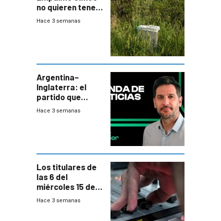
no quieren tener
cerca una planta
Hace 3 semanas
de tratamiento
de residuos e
impulsan
plebiscito
departamental
Argentina–
Inglaterra: el
partido que
nunca termina
Hace 3 semanas
Los titulares de
las 6 del
miércoles 15 de
julio de 2026
Hace 3 semanas