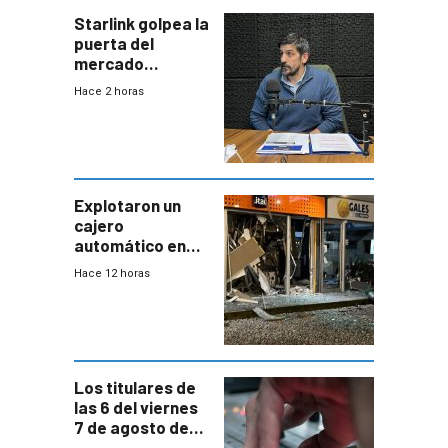
Starlink golpea la
puerta del
mercado
uruguayo y Antel
Hace 2 horas
responde:
“Quizás no sea
Antel la que
tenga que estar
con mayor
miedo”
Explotaron un
cajero
automático en
Parque Miramar;
Hace 12 horas
hay 3 detenidos
Los titulares de
las 6 del viernes
7 de agosto de
2026