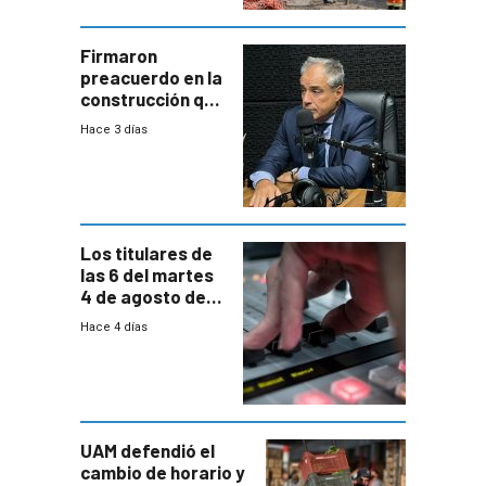
costos y obligará
a revisar
proyectos
Firmaron
preacuerdo en la
construcción que
comprende
Hace 3 días
reducción
paulatina de
carga horaria
Los titulares de
las 6 del martes
4 de agosto de
2026
Hace 4 días
UAM defendió el
cambio de horario y