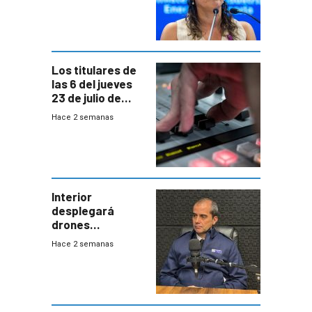
“demoras” en
acuerdo entre
empresa y
gobierno
Los titulares de
las 6 del jueves
23 de julio de
2026
Hace 2 semanas
Interior
desplegará
drones
autónomos para
Hace 2 semanas
responder a
emergencias
desde agosto