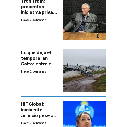
Tren Tram:
presentan
iniciativa privada
para una red de
Hace 2 semanas
cinco líneas en el
área
metropolitana
Lo que dejó el
temporal en
Salto: entre el
impacto
Hace 2 semanas
emocional y las
pérdidas sin
seguro
HIF Global:
inminente
anuncio pese a
declaración de
Hace 2 semanas
Cardona y