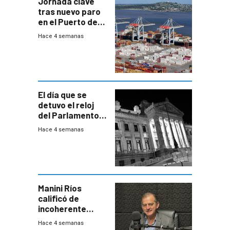
Jornada clave
tras nuevo paro
en el Puerto de
Montevideo
Hace 4 semanas
El día que se
detuvo el reloj
del Parlamento
para negociar
Hace 4 semanas
una Rendición de
Cuentas
Manini Ríos
calificó de
incoherente
decisión de
Hace 4 semanas
Coalición de no