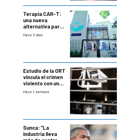
Terapia CAR-T:
una nueva
alternativa para
niños y
Hace 5 días
adolescentes
con cáncer
Estudio de la ORT
vincula el crimen
violento con una
menor creación
Hace 1 semana
de empresas
formales en el
área
metropolitana
Sunca: “La
industria lleva
más de cuatro