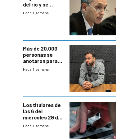
del río y se
prepara para un
Hace 1 semana
escenario de
fuertes crecidas
Más de 20.000
personas se
anotaron para
las pruebas
Hace 1 semana
Acredita que la
ANEP impulsa
para terminar
Bachillerato
Los titulares de
las 6 del
miércoles 29 de
julio de 2026
Hace 1 semana