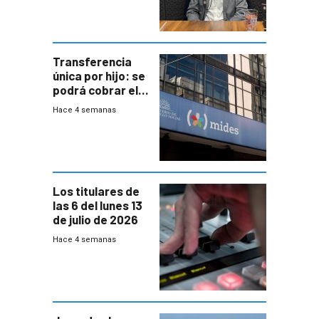
Transferencia
única por hijo: se
podrá cobrar el
100% en efectivo
Hace 4 semanas
y no habrá
trazabilidad del
Mides
Los titulares de
las 6 del lunes 13
de julio de 2026
Hace 4 semanas