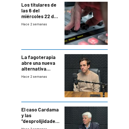
Los titulares de
las 6 del
miércoles 22 de
julio de 2026
Hace 2 semanas
La fagoterapia
abre una nueva
alternativa
contra bacterias
Hace 2 semanas
resistentes:
Uruguay
exportará a Chile
terapia
innovadora
El caso Cardama
y las
“desprolijidades”
que la