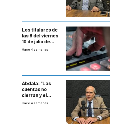
votar Rendición
en general
Los titulares de
las 6 del viernes
10 de julio de
2026
Hace 4 semanas
Abdala: “Las
cuentas no
cierran y el
balance del
Hace 4 semanas
gobierno es
insatisfactorio”