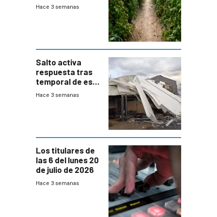
afectados tras
Hace 3 semanas
temporal en zona
de Salto
Salto activa
respuesta tras
temporal de este
sábado con
Hace 3 semanas
destrozos e
impacto a la
granja
Los titulares de
las 6 del lunes 20
de julio de 2026
Hace 3 semanas