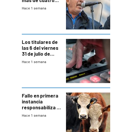
meses sin
Hace 1 semana
convenio
colectivo”
Los titulares de
las 6 del viernes
31 de julio de
2026
Hace 1 semana
Fallo en primera
instancia
responsabiliza al
Estado por falta
Hace 1 semana
de controles en
República
Ganadera