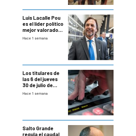
Luis Lacalle Pou
es el líder político
mejor valorado
del país, según
Hace 1 semana
encuesta de
Equipos
Consultores
Los titulares de
las 6 del jueves
30 de julio de
2026
Hace 1 semana
Salto Grande
regula el caudal