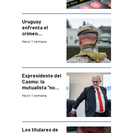
Uruguay
enfrenta el
crimen
organizado con
Hace 1 semana
capacidades “de
otra época”,
aseguró
especialista en
seguridad
Expresidente del
Casmu: la
mutualista “no
está para pagar”
Hace 1 semana
a interventores
“amigos del
gobierno”
Los titulares de