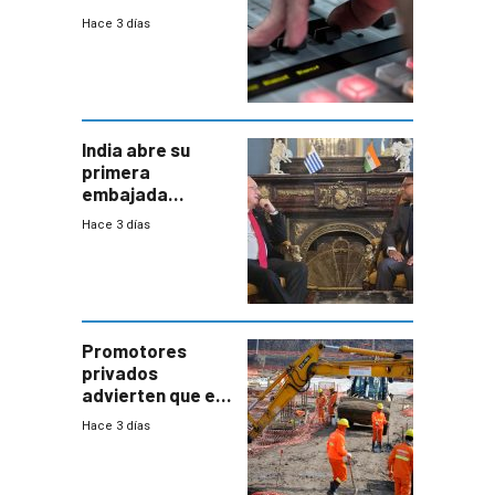
agosto de 2026
Hace 3 días
India abre su
primera
embajada
residente en
Hace 3 días
Uruguay y crecen
las expectativas
por un vínculo
comercial con
enorme
potencial
Promotores
privados
advierten que el
nuevo convenio
Hace 3 días
de la
construcción
aumentará