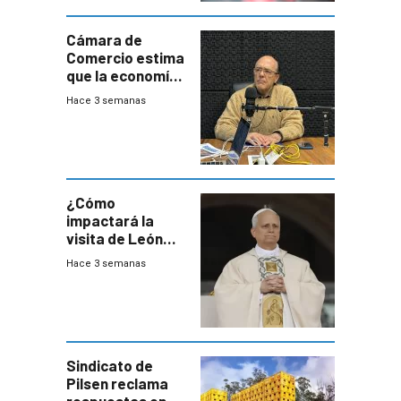
Cámara de
Comercio estima
que la economía
crecerá 1,6%
Hace 3 semanas
este año, pero
advierte una
desaceleración
del consumo
¿Cómo
impactará la
visita de León
XIV a Uruguay?
Hace 3 semanas
Sindicato de
Pilsen reclama
respuestas en