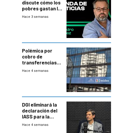
discute cómo los
pobres gastan la
plata?
Hace 3 semanas
Polémica por
cobro de
transferencias
del Mides en
Hace 4 semanas
efectivo
DGI eliminará la
declaración del
IASS para la
mayoría de los
Hace 4 semanas
jubilados