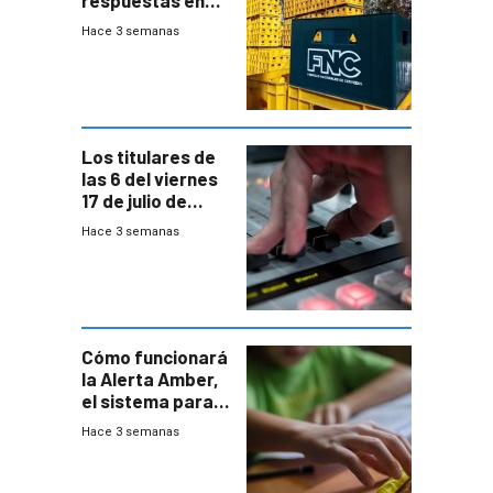
medio de
Hace 3 semanas
conversaciones
entre el gobierno
y FNC
Los titulares de
las 6 del viernes
17 de julio de
2026
Hace 3 semanas
Cómo funcionará
la Alerta Amber,
el sistema para
la búsqueda
Hace 3 semanas
temprana de
menores
ausentes