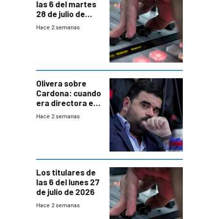
las 6 del martes
28 de julio de
2026
Hace 2 semanas
Olivera sobre
Cardona: cuando
era directora en
UTE “no era muy
Hace 2 semanas
afín” a HIF Global
Los titulares de
las 6 del lunes 27
de julio de 2026
Hace 2 semanas