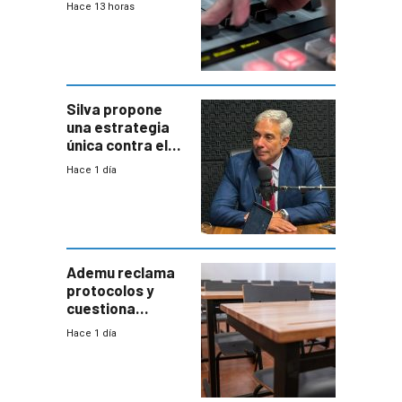
Hace 13 horas
Silva propone
una estrategia
única contra el
narcotráfico y
Hace 1 día
mayor
coordinación
entre Interior y
Defensa
Ademu reclama
protocolos y
cuestiona
demora de
Hace 1 día
Primaria ante
docente con
antecedentes de
violencia