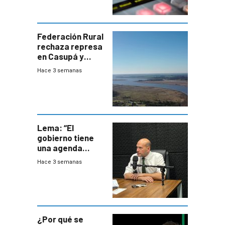
Federación Rural
rechaza represa
en Casupá y
firma demanda
Hace 3 semanas
del PN
Lema: “El
gobierno tiene
una agenda
destructiva”
Hace 3 semanas
¿Por qué se