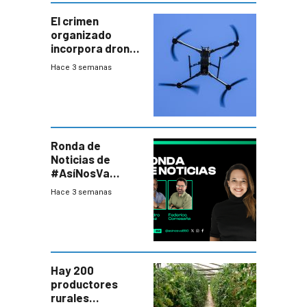
El crimen
organizado
incorpora drones
y abre un nuevo
Hace 3 semanas
desafío para la
seguridad
Ronda de
Noticias de
#AsíNosVa
(20/7/26)
Hace 3 semanas
Hay 200
productores
rurales